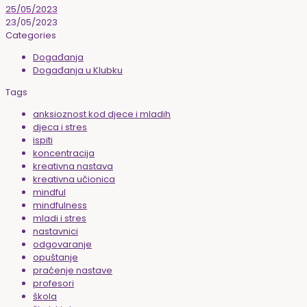
25/05/2023
23/05/2023
Categories
Događanja
Događanja u Klubku
Tags
anksioznost kod djece i mladih
djeca i stres
ispiti
koncentracija
kreativna nastava
kreativna učionica
mindful
mindfulness
mladi i stres
nastavnici
odgovaranje
opuštanje
praćenje nastave
profesori
škola