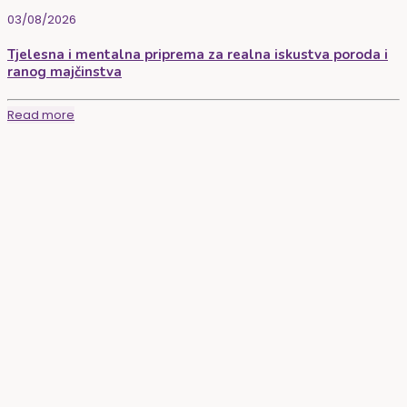
03/08/2026
Tjelesna i mentalna priprema za realna iskustva poroda i
ranog majčinstva
Read more