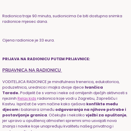
Radionica traje 90 minuta, sudionicima će biti dostupna snimka
radionice mjesec dana.
Cijena radionice je 33 eura.
PRIJAVA NA RADIONICU PUTEM PRIJAVNICE:
PRIJAVNICA NA RADIONICU
VODITELJICA RADIONICE je mindfulness trenerica, edukatorica,
poduzetnica, urednica i majka dvoje djece
Ivančica
Tarade.
Podijelit će s vama i neke od omiljenih dječjih aktivnosti s
njezinih
Relax kids
radionica koje vodi u Zagrebu, Zaprešiću i
Kastvu. Ispričat će vam načine kako rješava
konflikte među
djecom
i balansira između
odgovaranja na njihove potrebe i
postavljanje granica
. Očekujte i nekoliko
vježbi za opuštanje
,
jer upravo u opuštenoj atmosferi spremni smo usvajati nova
znanja i navike koje unapređuju kvalitetu našeg privatnog i