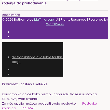
rođenja do prohodavanja
Read more
© 2026 Betheme by
Muffin group
| All Rights Reserved | Powered by
WordPress
No translations available for this
page
Privatnost i postavke kolačića
Koristimo kolačiće kako bismo unaprijedili Vaše iskustvo na
Klubkovoj web stranici.
Za više opcija možete podesiti svoje postavke.
Postavke
kolačića
PRIHVATI