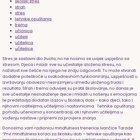
školski stres
strah
stres
tehnike opuštanja
trema
učionica
učitelji
učiteljica
učiteljice
Stres je sastavni dio života, no ne nosimo se uvijek uspješno sa
stresom. Djeca i mladi sve su učestalije izložena stresu, no
nažalost sve češće na njega ne znaju odgovoriti. To može stvarati
dodatne poteškoće u svakodnevnom funkcioniranju, uspješnosti u
izvršavanju obaveza i nesrazmjeru između uloženog truda i
rezultata. Strah i trema oduvijek su pratili školovanje, no danas je
sve učestalije nesnalaženje djece i mladih u nošenju s emocijama
te predstavlja dodatan izazov u školskoj dobi – kako djeci, tako i
njihovim roditeljima, učiteljima i nastavnicima. Tehnike opuštanja
pomažu učenicima u koncentraciji, ali i njihovim učiteljima u
vođenju nastave i pripremi za provjere znanja.
Donosimo vam radionicu mindfulness trenerice Ivančice Tarade
“Prvi mindfulness koraci za školsku dob – tehnike opuštanje kao
prevencija školskog stresa” koja će se održati online u utorak 6. 6.