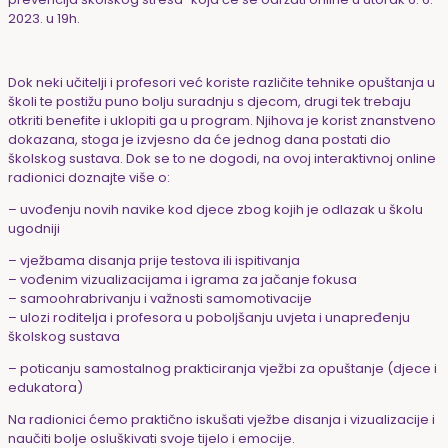
2023. u 19h.
Dok neki učitelji i profesori već koriste različite tehnike opuštanja u
školi te postižu puno bolju suradnju s djecom, drugi tek trebaju
otkriti benefite i uklopiti ga u program. Njihova je korist znanstveno
dokazana, stoga je izvjesno da će jednog dana postati dio
školskog sustava. Dok se to ne dogodi, na ovoj interaktivnoj online
radionici doznajte više o:
– uvođenju novih navike kod djece zbog kojih je odlazak u školu
ugodniji
– vježbama disanja prije testova ili ispitivanja
– vođenim vizualizacijama i igrama za jačanje fokusa
– samoohrabrivanju i važnosti samomotivacije
– ulozi roditelja i profesora u poboljšanju uvjeta i unapređenju
školskog sustava
– poticanju samostalnog prakticiranja vježbi za opuštanje (djece i
edukatora)
Na radionici ćemo praktično iskušati vježbe disanja i vizualizacije i
naučiti bolje osluškivati svoje tijelo i emocije.