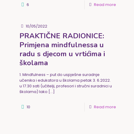
6
Read more
10/05/2022
PRAKTIČNE RADIONICE:
Primjena mindfulnessa u
radu s djecom u vrtićima i
školama
1. Mindfulness – put do uspješne suradnje
učenika i edukatora u školama petak 3. 6.2022.
u 17.30 sati (učitelji, profesori i stručni suradnici u
školama) Iako
[…]
10
Read more