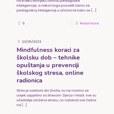
na kratku teorijsku osnovu pedagoške
inteligencije, a nakon toga posvetit ćemo se
pedagoškoj inteligenciji u učionici te kako se
[…]
5
Read more
23/05/2023
Mindfulness koraci za
školsku dob – tehnike
opuštanja u prevenciji
školskog stresa, online
radionica
Stres je sastavni dio života, no ne nosimo se
uvijek uspješno sa stresom. Djeca i mladi sve su
učestalije izložena stresu, no nažalost sve češće
na
[…]