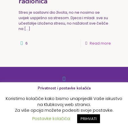
radionica
Stres je sastavni dio života, no ne nosimo se
uvijek uspješno sa stresom. Djeca i mladi sve su
učestalije izložena stresu, no nažalost sve češće
na
[…]
6
Read more
Privatnost i postavke kolačića
© 2026 Betheme by
Muffin group
| All Rights Reserved |
Powered by
WordPress
Koristimo kolačiće kako bismo unaprijedili Vaše iskustvo
na Klubkovoj web stranici.
Za više opcija možete podesiti svoje postavke.
Postavke kolačića
PRIHVATI