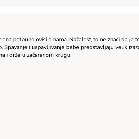
na potpuno ovisi o nama. Nažalost, to ne znači da je to
o. S
pavanje i uspavljivanje bebe predstavljaju velik iz
vima i drže u začaranom krugu.