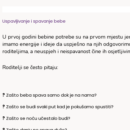
Uspavljivanje i spavanje bebe
U prvoj godini bebine potrebe su na prvom mjestu jer o
imamo energije i ideje da uspješno na njih odgovorim
roditeljima, a neuspjeh i neispavanost čine ih osjetlji
Roditelji se često pitaju:
?
Zašto beba spava samo dok je na nama?
?
Zašto se budi svaki put kad je pokušamo spustiti?
?
Zašto se noću učestalo budi?
?
Zašto danju ne spava duže?