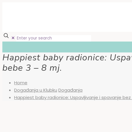
✕
Happiest baby radionice: Uspav
bebe 3 – 8 mj.
Home
Događanja u Klubku
Događanja
Happiest baby radionice: Uspavljivanje i spavanje bez