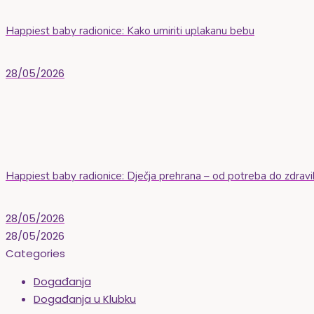
Happiest baby radionice: Kako umiriti uplakanu bebu
28/05/2026
Happiest baby radionice: Dječja prehrana – od potreba do zdravi
28/05/2026
28/05/2026
Categories
Događanja
Događanja u Klubku