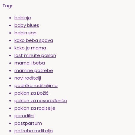
Tags
babinje
baby blues
bebin san
kako beba spava
kako je mama
last minute poklon
mama i beba
mamine potrebe
novi roditelji
podrška roditeljima
poklon za Božić
poklon za novorođenče
poklon za roditelje
porodiljni
postpartum
potrebe roditelja