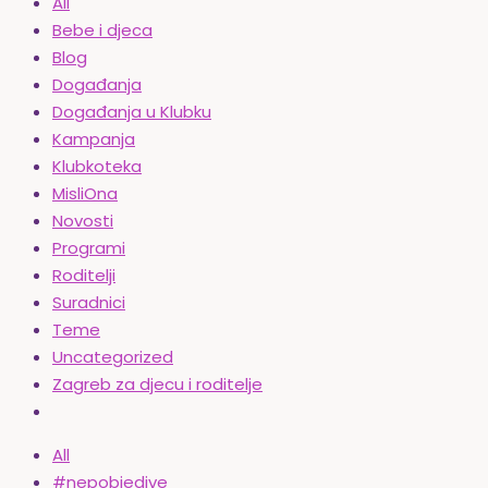
All
Bebe i djeca
Blog
Događanja
Događanja u Klubku
Kampanja
Klubkoteka
MisliOna
Novosti
Programi
Roditelji
Suradnici
Teme
Uncategorized
Zagreb za djecu i roditelje
All
#nepobjedive