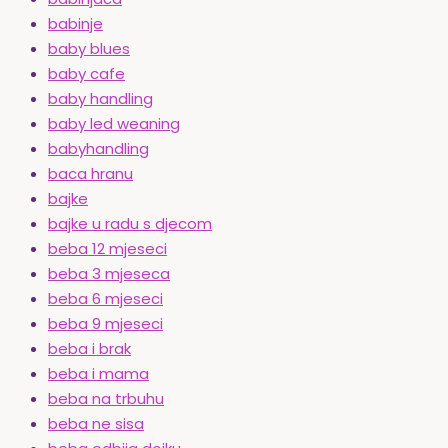
babinje
baby blues
baby cafe
baby handling
baby led weaning
babyhandling
baca hranu
bajke
bajke u radu s djecom
beba 12 mjeseci
beba 3 mjeseca
beba 6 mjeseci
beba 9 mjeseci
beba i brak
beba i mama
beba na trbuhu
beba ne sisa