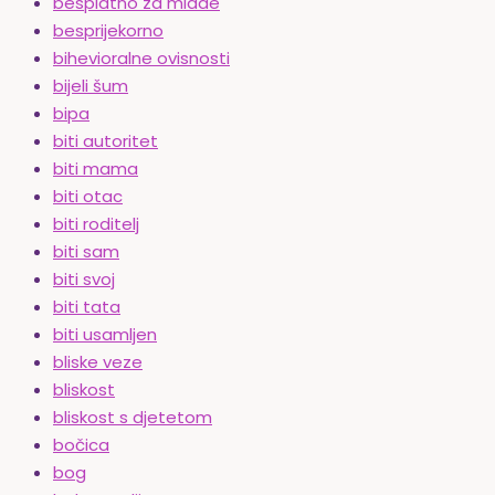
besplatno za mlade
besprijekorno
bihevioralne ovisnosti
bijeli šum
bipa
biti autoritet
biti mama
biti otac
biti roditelj
biti sam
biti svoj
biti tata
biti usamljen
bliske veze
bliskost
bliskost s djetetom
bočica
bog