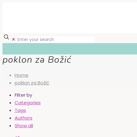
✕
poklon za Božić
Home
poklon za Božić
Filter by
Categories
Tags
Authors
Show all