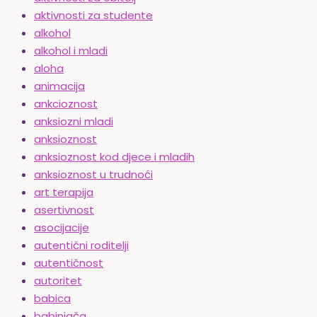
aktivnosti za studente
alkohol
alkohol i mladi
aloha
animacija
ankcioznost
anksiozni mladi
anksioznost
anksioznost kod djece i mladih
anksioznost u trudnoći
art terapija
asertivnost
asocijacije
autentični roditelji
autentičnost
autoritet
babica
babinjača