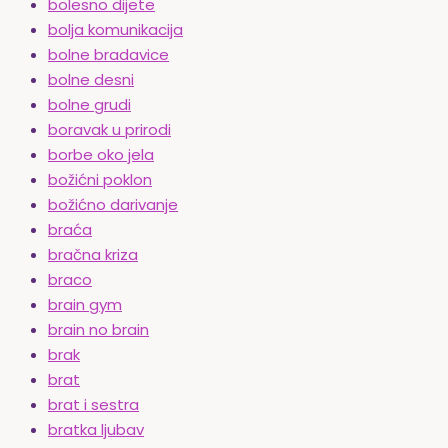
bolesno dijete
bolja komunikacija
bolne bradavice
bolne desni
bolne grudi
boravak u prirodi
borbe oko jela
božićni poklon
božićno darivanje
braća
bračna kriza
braco
brain gym
brain no brain
brak
brat
brat i sestra
bratka ljubav