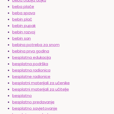
beba odbija dojku
beba plače
beba spava
bebin plač
bebin pupak
bebin razvoj
bebin san
bebina potreba za snom
bebina prva godina
besplatna edukacija
besplatna podrška
besplatna radionica
besplatne radionice
besplatni materijali za učenike
besplatni materijali za učitelje
besplatno
besplatno predavanje
besplatno savjetovanje