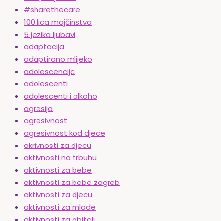
#sharethecare
100 lica majčinstva
5 jezika ljubavi
adaptacija
adaptirano mlijeko
adolescencija
adolescenti
adolescenti i alkoho
agresija
agresivnost
agresivnost kod djece
akrivnosti za djecu
aktivnosti na trbuhu
aktivnosti za bebe
aktivnosti za bebe zagreb
aktivnosti za djecu
aktivnosti za mlade
aktivnosti za obitelj