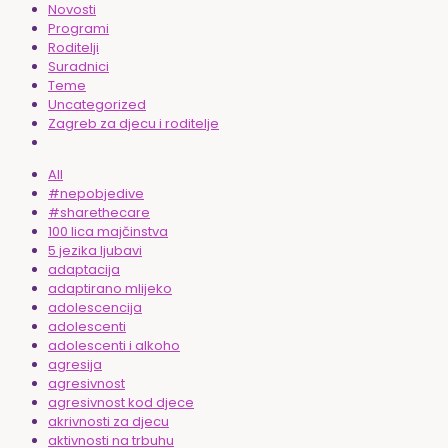
Novosti
Programi
Roditelji
Suradnici
Teme
Uncategorized
Zagreb za djecu i roditelje
All
#nepobjedive
#sharethecare
100 lica majčinstva
5 jezika ljubavi
adaptacija
adaptirano mlijeko
adolescencija
adolescenti
adolescenti i alkoho
agresija
agresivnost
agresivnost kod djece
akrivnosti za djecu
aktivnosti na trbuhu