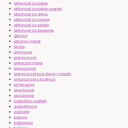
aktivnosti za bebe
aktivnosti za bebe zagreb
aktivnosti za djecu
aktivnosti za mlade
aktivnosti za obitelj
aktivnosti za studente
alkohol
alkohol i mladi
aloha
animacija
ankcioznost
anksiozni mladi
anksioznost
anksioznost kod djece i mladih
anksioznost u trudnoći
art terapija
asertivnost
asocijacije
autentični roditelji
autentičnost
autoritet
babica
babinjača