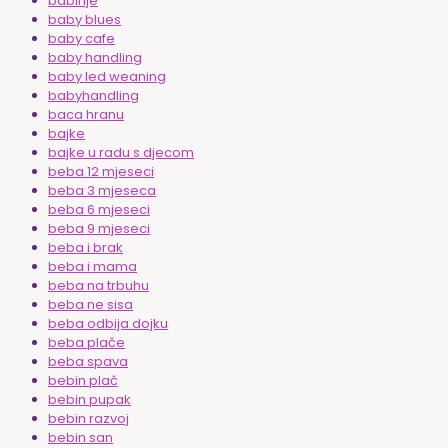
babinje
baby blues
baby cafe
baby handling
baby led weaning
babyhandling
baca hranu
bajke
bajke u radu s djecom
beba 12 mjeseci
beba 3 mjeseca
beba 6 mjeseci
beba 9 mjeseci
beba i brak
beba i mama
beba na trbuhu
beba ne sisa
beba odbija dojku
beba plače
beba spava
bebin plač
bebin pupak
bebin razvoj
bebin san