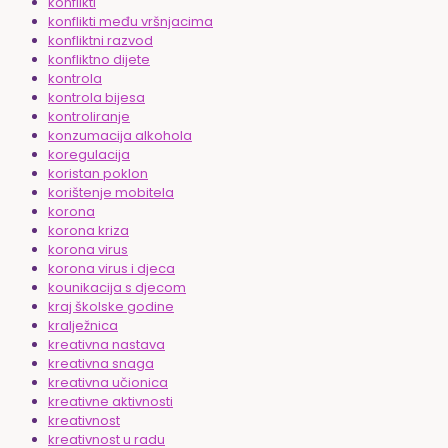
konflikti
konflikti među vršnjacima
konfliktni razvod
konfliktno dijete
kontrola
kontrola bijesa
kontroliranje
konzumacija alkohola
koregulacija
koristan poklon
korištenje mobitela
korona
korona kriza
korona virus
korona virus i djeca
kounikacija s djecom
kraj školske godine
kralježnica
kreativna nastava
kreativna snaga
kreativna učionica
kreativne aktivnosti
kreativnost
kreativnost u radu