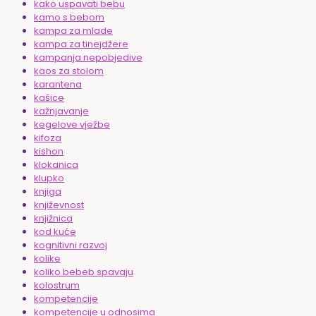
kako uspavati bebu
kamo s bebom
kampa za mlade
kampa za tinejdžere
kampanja nepobjedive
kaos za stolom
karantena
kašice
kažnjavanje
kegelove vježbe
kifoza
kishon
klokanica
klupko
knjiga
književnost
knjižnica
kod kuće
kognitivni razvoj
kolike
koliko bebeb spavaju
kolostrum
kompetencije
kompetencije u odnosima