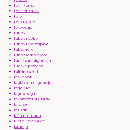
ljetni kamp
ljetni praznici
ljeto
ljeto u gradu
ljetovanje
ljubav
ljubav i beba
ljubav i roditeljstvo
ljubomora
ljubomorno dijete
ljudska inteligencija
ljudske potrebe
ljuti tinejdžeri
lockdown
logička inteligencija
logoped
logopedija
lokomotorni sustav
lordoza
loš san
loša prehrana
Lucija Stanojević
lupanje