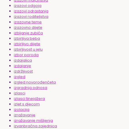
izazovi majčinstva
izazovi odgoja
izazovi odrastanja
izazovi roditeljstva
izazovne teme
izazovno dijete
izbijanje zubića
izbirljiva beba
izbirljivo dijete
izbirljivost u jelu
izbor poroda
izdajalica
izdajanje
izdržljivost
izgled
izgled novorođenčeta
izgradnja odnosa
izlasci
izlasci tinejdžera
izlet s djecom
izolacija
izražavanje
izražavanje mišljenja
izvanbračna zajednica