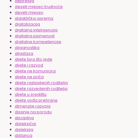
depresija
deseti mjesec trudnoće
deveti mjesec
didaktička oprema
digitalizacija
digitalna inteligencija
digitalna pismenost
digitalne kompetencije
dijagnostika
dijastaza
dijete bira što jede
dijete i razvod
dijete ne komunicira
dijete ne priča
dijete rastavljenih roditelja
dijete razvedenih roditelja
dijete u središtu
dijete vođa prehrane
dimenzije razvoja
disanje na porodu
disciplina
disleksičar
disleksija
distanca