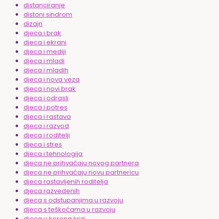
distanciranje
distoni sindrom
dizajn
djeca i brak
djeca i ekrani
djeca i mediji
djeca i mladi
djeca i mladih
djeca i nova veza
djeca i novi brak
djeca i odrasli
djeca i potres
djeca i rastava
djeca i razvod
djeca i roditelji
djeca i stres
djeca i tehnologija
djeca ne prihvaćaju novog partnera
djeca ne prihvaćaju novu partnericu
djeca rastavljenih roditelja
djeca razvedenih
djeca s odstupanjima u razvoju
djeca s teškoćama u razvoju
djeca u korona krizi