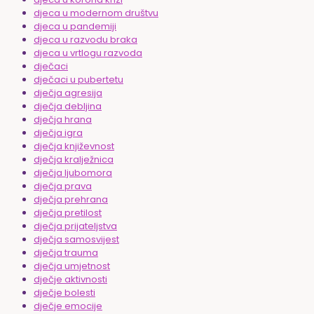
djeca u modernom društvu
djeca u pandemiji
djeca u razvodu braka
djeca u vrtlogu razvoda
dječaci
dječaci u pubertetu
dječja agresija
dječja debljina
dječja hrana
dječja igra
dječja književnost
dječja kralježnica
dječja ljubomora
dječja prava
dječja prehrana
dječja pretilost
dječja prijateljstva
dječja samosvijest
dječja trauma
dječja umjetnost
dječje aktivnosti
dječje bolesti
dječje emocije