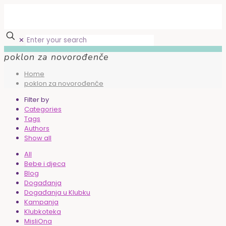
✕
poklon za novorođenče
Home
poklon za novorođenče
Filter by
Categories
Tags
Authors
Show all
All
Bebe i djeca
Blog
Događanja
Događanja u Klubku
Kampanja
Klubkoteka
MisliOna