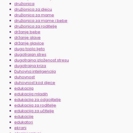
družionica
družionica za djecu
družionica za mame
družionica za mame i bebe
družionica za roditelje
držanje bebe
držanje glave
držanje glavice
dugo toplo ljeto
dugotrajan stres
dugotrajna izloženost stresu
dugotrajna kriza
Duhovna inteligencija
duhovnost
duhovnost kod djece
edukacija
edukacija mladih
edukacija za odgojitelje
edukacija za roditelje
edukacija za učitelje
edukacije
edukatori
ekrani