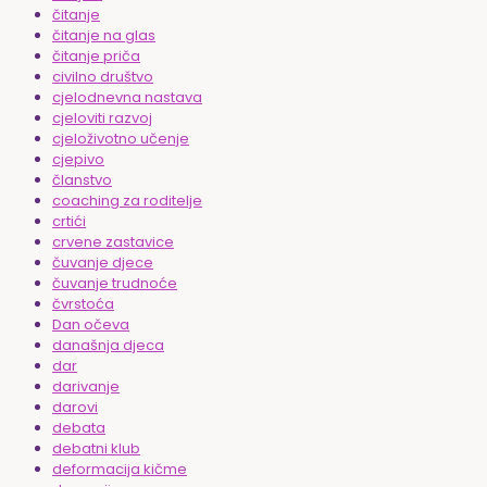
čitanje
čitanje na glas
čitanje priča
civilno društvo
cjelodnevna nastava
cjeloviti razvoj
cjeloživotno učenje
cjepivo
članstvo
coaching za roditelje
crtići
crvene zastavice
čuvanje djece
čuvanje trudnoće
čvrstoća
Dan očeva
današnja djeca
dar
darivanje
darovi
debata
debatni klub
deformacija kičme