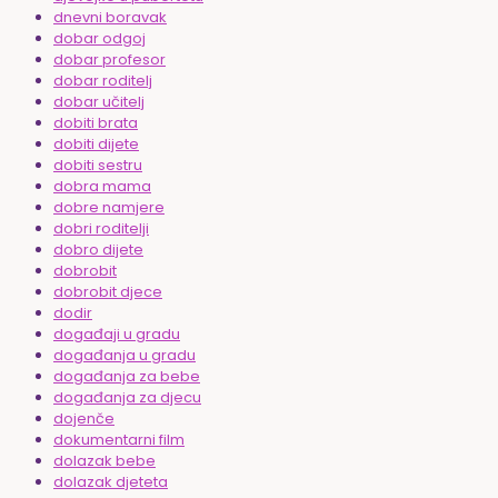
dnevni boravak
dobar odgoj
dobar profesor
dobar roditelj
dobar učitelj
dobiti brata
dobiti dijete
dobiti sestru
dobra mama
dobre namjere
dobri roditelji
dobro dijete
dobrobit
dobrobit djece
dodir
događaji u gradu
događanja u gradu
događanja za bebe
događanja za djecu
dojenče
dokumentarni film
dolazak bebe
dolazak djeteta