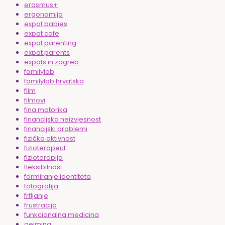
erasmus+
ergonomija
expat babies
expat cafe
expat parenting
expat parents
expats in zagreb
familylab
familylab hrvatska
film
filmovi
fina motorika
financijska neizvjesnost
financijski problemi
fizička aktivnost
fizioterapeut
fizioterapija
fleksibilnost
formiranje identiteta
fotografija
frfljanje
frustracija
funkcionalna medicina
gejming