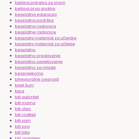
bebina potreba za snom
bebina prva godina
besplatna edukacija
besplatna podrška
besplatna radionica
besplatne radionice
besplatni materijali za učenike
besplatni materijali za učitelje
besplatno
besplatno predavanje
besplatno savjetovanje
besplatno za mlade
besprijekorno
bihevioralne ovisnosti
bijeli šum
bipa
biti autoritet
biti mama
biti otac
biti roditelj
biti sam
biti svoj
biti tata
biti usamljen