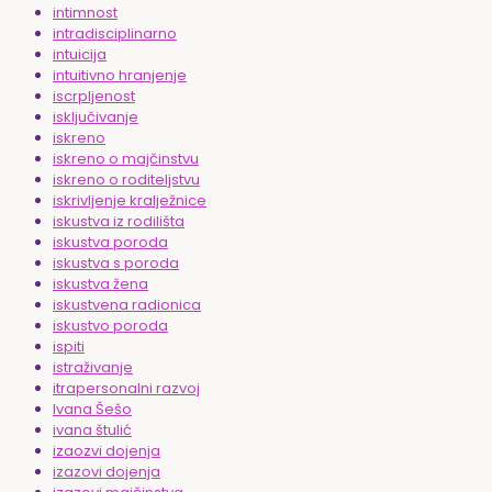
intimnost
intradisciplinarno
intuicija
intuitivno hranjenje
iscrpljenost
isključivanje
iskreno
iskreno o majčinstvu
iskreno o roditeljstvu
iskrivljenje kralježnice
iskustva iz rodilišta
iskustva poroda
iskustva s poroda
iskustva žena
iskustvena radionica
iskustvo poroda
ispiti
istraživanje
itrapersonalni razvoj
Ivana Šešo
ivana štulić
izaozvi dojenja
izazovi dojenja