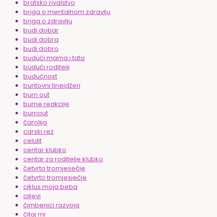
bratsko rivalstvo
briga o mentalnom zdravlju
briga o zdravlju
budi dobar
budi dobra
budi dobro
budući mama i tata
budući roditelji
budućnost
buntovni tinejdžeri
burn out
burne reakcije
burnout
čarolija
carski rez
celulit
centar klubko
centar za roditelje klubko
četvrto tromjesečje
četvrto tromjesječje
ciklus moja beba
ciljevi
čimbenici razvoja
čitaj mi