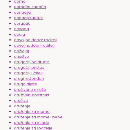
doma
domaća zadaća
donacija
donacija udruzi
doručak
dosada
doula
dovoljno dobar roditelj
dovoljnodobri roditelji
doživljaj
driuštvo
drugaciji od drugih
drugačiji pristup
drugačiji učitelji
drugi rođendan
drugo dijete
društvene mreže
društveni konstrukt
društvo
druženje
druženje za mame
druženje za mame i bebe
druženje za mlade
druženje za roditelje