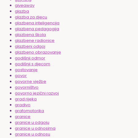
giveaway
glazba
glazba za djecu
glazbena inteligencija
glazbena pedagogija
glazbena škola
glazbene radionice
glazbeni odgoj
glazbeno obrazovanje
godišnji odmor
godišnji s djecom
gostovanje
govor
govorne vježbe
govorništvo
govorno jezični razvoj
grad rijeka
gradivo
grafomotorika
granice
granice u odgoju
granice u odnosima
granice u odnosu