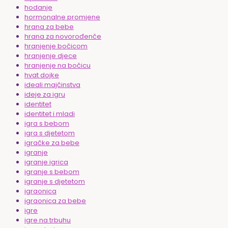
hodanje
hormonalne promjene
hrana za bebe
hrana za novorođenče
hranjenje bočicom
hranjenje djece
hranjenje na bočicu
hvat dojke
ideali majčinstva
ideje za igru
identitet
identitet i mladi
igra s bebom
igra s djetetom
igračke za bebe
igranje
igranje igrica
igranje s bebom
igranje s djetetom
igraonica
igraonica za bebe
igre
igre na trbuhu