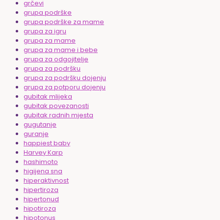
grčevi
grupa podrške
grupa podrške za mame
grupa za igru
grupa za mame
grupa za mame i bebe
grupa za odgojitelje
grupa za podršku
grupa za podršku dojenju
grupa za potporu dojenju
gubitak mlijeka
gubitak povezanosti
gubitak radnih mjesta
gugutanje
guranje
happiest baby
Harvey Karp
hashimoto
higijena sna
hiperaktivnost
hipertiroza
hipertonud
hipotiroza
hipotonus