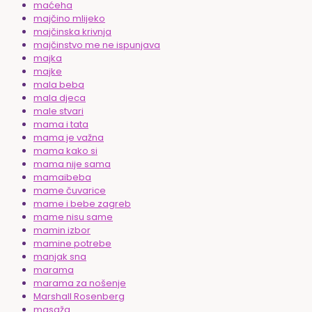
maćeha
majčino mlijeko
majčinska krivnja
majčinstvo me ne ispunjava
majka
majke
mala beba
mala djeca
male stvari
mama i tata
mama je važna
mama kako si
mama nije sama
mamaibeba
mame čuvarice
mame i bebe zagreb
mame nisu same
mamin izbor
mamine potrebe
manjak sna
marama
marama za nošenje
Marshall Rosenberg
masaža