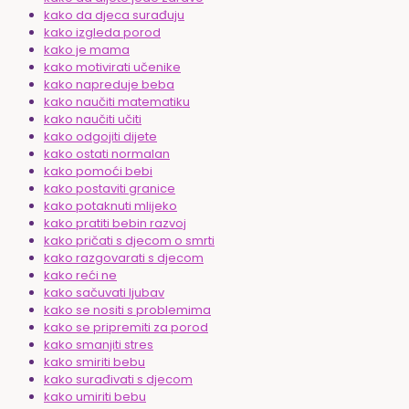
kako da djeca surađuju
kako izgleda porod
kako je mama
kako motivirati učenike
kako napreduje beba
kako naučiti matematiku
kako naučiti učiti
kako odgojiti dijete
kako ostati normalan
kako pomoći bebi
kako postaviti granice
kako potaknuti mlijeko
kako pratiti bebin razvoj
kako pričati s djecom o smrti
kako razgovarati s djecom
kako reći ne
kako sačuvati ljubav
kako se nositi s problemima
kako se pripremiti za porod
kako smanjiti stres
kako smiriti bebu
kako surađivati s djecom
kako umiriti bebu