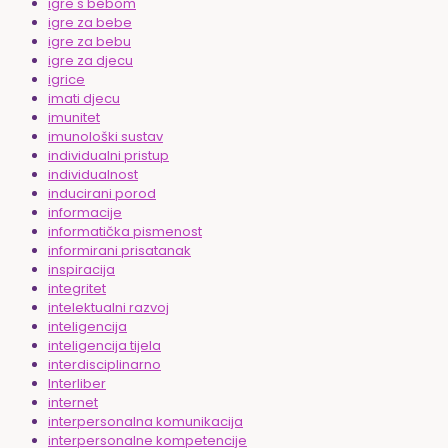
igre s bebom
igre za bebe
igre za bebu
igre za djecu
igrice
imati djecu
imunitet
imunološki sustav
individualni pristup
individualnost
inducirani porod
informacije
informatička pismenost
informirani prisatanak
inspiracija
integritet
intelektualni razvoj
inteligencija
inteligencija tijela
interdisciplinarno
Interliber
internet
interpersonalna komunikacija
interpersonalne kompetencije