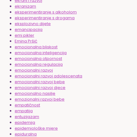
ekrani i razvoj
ekranizam
eksperimentiranje s alkoholom
eksperimentiranje s drogama
eksplozivno dijete
emancipacija
emi pikler
Emina Pršić
emocionalna bliskost
emocionalna inteligencija
emocionalna otpornost
emocionalna regulacija
emocionalni razvoj
emocionalni razvoj adolescenata
emocionalni razvoj bebe
emocionalni razvoj djece
emocionalno nasilje
emozionalni razvoj bebe
empatičnost
empatija
entuzijazam
epidemija
epidemiološke mjere
epiduralna