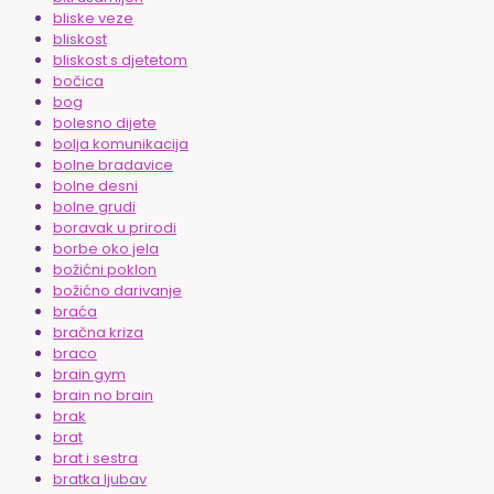
bliske veze
bliskost
bliskost s djetetom
bočica
bog
bolesno dijete
bolja komunikacija
bolne bradavice
bolne desni
bolne grudi
boravak u prirodi
borbe oko jela
božićni poklon
božićno darivanje
braća
bračna kriza
braco
brain gym
brain no brain
brak
brat
brat i sestra
bratka ljubav