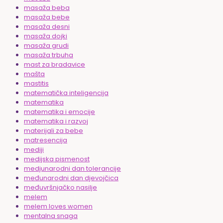
masaža beba
masaža bebe
masaža desni
masaža dojki
masaža grudi
masaža trbuha
mast za bradavice
mašta
mastitis
matematička inteligencija
matematika
matematika i emocije
matematika i razvoj
materijali za bebe
matresencija
mediji
medijska pismenost
medjunarodni dan tolerancije
međunarodni dan djevojčica
međuvršnjačko nasilje
melem
melem loves women
mentalna snaga