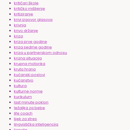
kritičari škole
kritičko mišljenje
kritiziranje
krivi izgovor glasova
krivnja
krivo držanje
kriza
kriza prve godine
kriza sedme godine
kriza u partnerskom odnosu
krizna situacija
krupna motorika
kruta hrana
kućanski poslovi
kućanstvo
kultura
kulturne norme
kurikulum
last minute poklon
ležaljka za bebe
life coach
lijek za stres
lingvistička inteligencija
ljepota