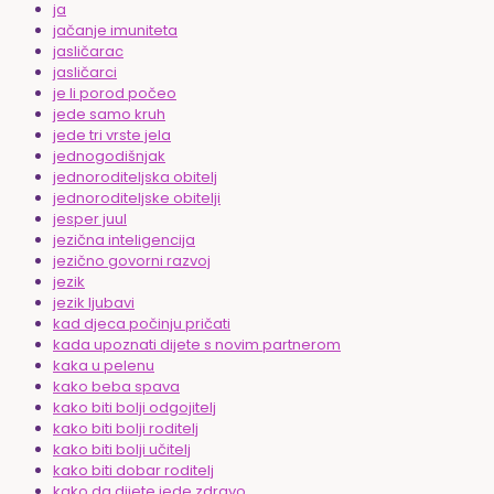
ja
jačanje imuniteta
jasličarac
jasličarci
je li porod počeo
jede samo kruh
jede tri vrste jela
jednogodišnjak
jednoroditeljska obitelj
jednoroditeljske obitelji
jesper juul
jezična inteligencija
jezično govorni razvoj
jezik
jezik ljubavi
kad djeca počinju pričati
kada upoznati dijete s novim partnerom
kaka u pelenu
kako beba spava
kako biti bolji odgojitelj
kako biti bolji roditelj
kako biti bolji učitelj
kako biti dobar roditelj
kako da dijete jede zdravo