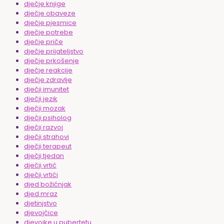
dječje knjige
dječje obaveze
dječje pjesmice
dječje potrebe
dječje priče
dječje prijateljstvo
dječje prkošenje
dječje reakcije
dječje zdravlje
dječji imunitet
dječji jezik
dječji mozak
dječji psiholog
dječji razvoj
dječji strahovi
dječji terapeut
dječji tjedan
dječji vrtić
dječji vrtići
djed božićnjak
djed mraz
djetinjstvo
djevojčice
djevojke u pubertetu