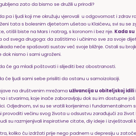
zgubljena zato da bismo se družili u prirodi?
 pa i ljudi koji me okružuju vjerovali u odgovornost i zdrav ra
zaraženi tata s bolesnim djetetom ušetao u Klaićevu, svi su se z
te, otišli biste na Mars i natrag, s koronom i bez nje.
Kada su 
ča od svega drugoga: da zaštitimo i učinimo sve za svoje dije
ikada neće spašavati sustav već svoje bližnje. Ostali su broj
e dok nismo i sami ugroženi.
 će ga mladi poštovati i slijediti bez obostranosti.
će ljudi sami sebe prisiliti da ostanu u samoizolaciji.
 objave na društvenim mrežama
uživancija u obiteljskoj idili
a i stvarima, koje inače zaboravljaju dok su im dostupne još 
bavnici. Odjednom, svi su se vratili korijenima i fundamentalnom 
provoditi većinu svog života u odsustvu zarađujući za živo
di su razmjenjivali inspirativne citate, diy ideje i izvještaval
ra, koliko ću izdržati prije nego padnem u depresiju u zatočeni