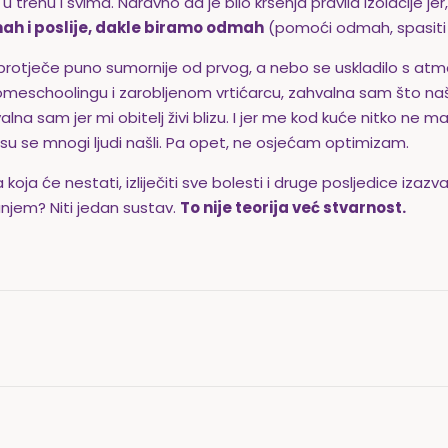
u trenu i svima. Naravno da je bilo kršenja pravila izolacije je
ah i poslije, dakle biramo odmah
(pomoći odmah, spasit
protječe puno sumornije od prvog, a nebo se uskladilo s atm
 homeschoolingu i zarobljenom vrtićarcu, zahvalna sam što n
na sam jer mi obitelj živi blizu. I jer me kod kuće nitko ne ma
su se mnogi ljudi našli. Pa opet, ne osjećam optimizam.
ja će nestati, izliječiti sve bolesti i druge posljedice iza
njem? Niti jedan sustav.
To nije teorija već stvarnost.