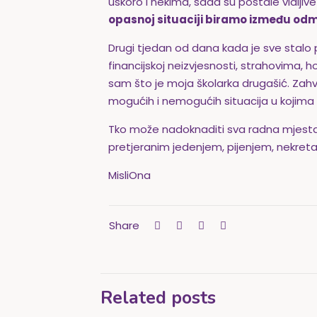
uskoro i nekima, sada su postale vidljive 
opasnoj situaciji biramo između odm
Drugi tjedan od dana kada je sve stalo 
financijskoj neizvjesnosti, strahovima,
sam što je moja školarka drugašić. Zahval
mogućih i nemogućih situacija u kojima 
Tko može nadoknaditi sva radna mjesta ko
pretjeranim jedenjem, pijenjem, nekreta
MisliOna
Share
Related posts