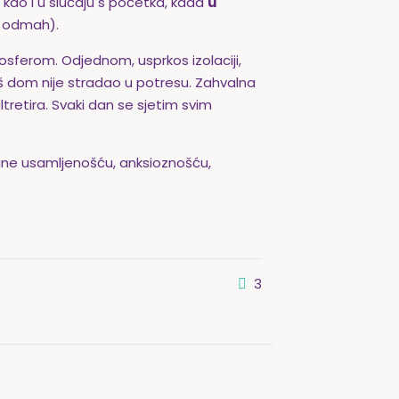
r, kao i u slučaju s početka, kada
u
i odmah).
osferom. Odjednom, usprkos izolaciji,
aš dom nije stradao u potresu. Zahvalna
ltretira. Svaki dan se sjetim svim
zvane usamljenošću, anksioznošću,
3