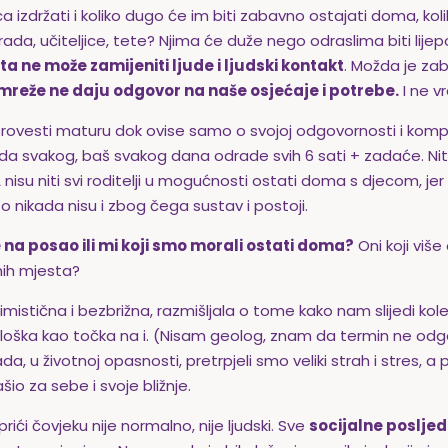
izdržati i koliko dugo će im biti zabavno ostajati doma, koliko
rada, učiteljice, tete? Njima će duže nego odraslima biti lijepo
ta ne može zamijeniti ljude i ljudski kontakt
. Možda je za
mreže ne daju odgovor na naše osjećaje i potrebe.
I ne v
 provesti maturu dok ovise samo o svojoj odgovornosti i kompe
 svakog, baš svakog dana odrade svih 6 sati + zadaće. Niti su 
u niti svi roditelji u mogućnosti ostati doma s djecom, jer
 nikada nisu i zbog čega sustav i postoji.
aze na posao ili mi koji smo morali ostati doma?
Oni koji više 
nih mjesta?
imistična i bezbrižna, razmišljala o tome kako nam slijedi kol
eološka kao točka na i. (Nisam geolog, znam da termin ne odgo
a, u životnoj opasnosti, pretrpjeli smo veliki strah i stres, a
ašio za sebe i svoje bližnje.
 prići čovjeku nije normalno, nije ljudski. Sve
socijalne posljedi