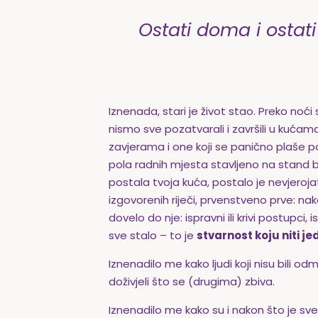
Ostati doma i ostat
Iznenada, stari je život stao. Preko noć
nismo sve pozatvarali i završili u kućama, 
zavjerama i one koji se panično plaše poš
pola radnih mjesta stavljeno na stand b
postala tvoja kuća, postalo je nevjeroj
izgovorenih riječi, prvenstveno prve: nak
dovelo do nje: ispravni ili krivi postupci,
sve stalo – to je
stvarnost koju niti je
Iznenadilo me kako ljudi koji nisu bili 
doživjeli što se (drugima) zbiva.
Iznenadilo me kako su i nakon što je sve sta