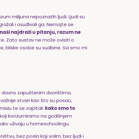
zum milijuna nepoznatih ljudi. Ljudi su
gražali i osuđivali ga. Nemojte se
naši najdraži u pitanju, razum ne
te. Zato sustav ne može ovisiti o
ke, bliske osobe su sudbine. Svi smo mi
i davno zapuštenim dvorištima.
važnije stvari kao što su posao,
smislu te se zapitali:
kako smo to
t koji konzumiramo na godišnjem
i kako uživaju u homeschoolingu.
štvu, bez posla koji volim, bez ljudi i