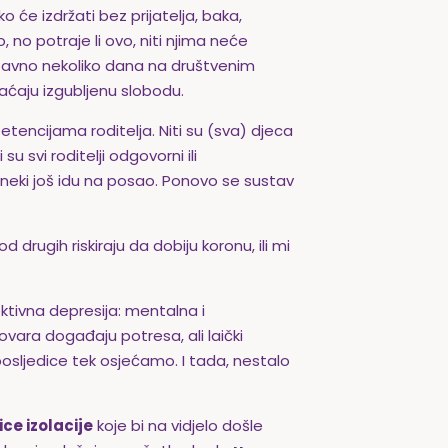
 će izdržati bez prijatelja, baka,
, no potraje li ovo, niti njima neće
bavno nekoliko dana na društvenim
raćaju izgubljenu slobodu.
tencijama roditelja. Niti su (sva) djeca
svi roditelji odgovorni ili
 neki još idu na posao. Ponovo se sustav
od drugih riskiraju da dobiju koronu, ili mi
ektivna depresija: mentalna i
vara događaju potresa, ali laički
 posljedice tek osjećamo. I tada, nestalo
ce izolacije
koje bi na vidjelo došle