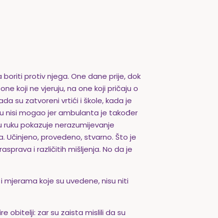
boriti protiv njega. One dane prije, dok
one koji ne vjeruju, na one koji pričaju o
a su zatvoreni vrtići i škole, kada je
ru nisi mogao jer ambulanta je također
u ruku pokazuje nerazumijevanje
sa. Učinjeno, provedeno, stvarno. Što je
rasprava i različitih mišljenja. No da je
 i mjerama koje su uvedene, nisu niti
e obitelji: zar su zaista mislili da su