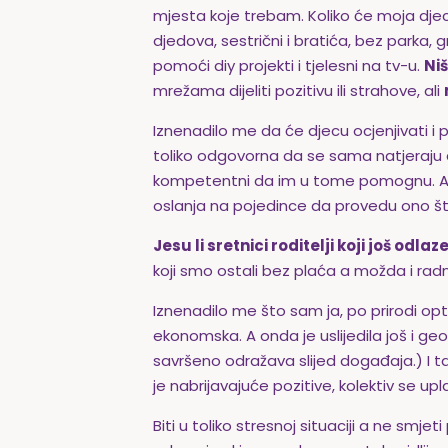
mjesta koje trebam. Koliko će moja djeca 
djedova, sestrični i bratića, bez parka, g
pomoći diy projekti i tjelesni na tv-u.
Niš
mrežama dijeliti pozitivu ili strahove, ali
Iznenadilo me da će djecu ocjenjivati i
toliko odgovorna da se sama natjeraju da
kompetentni da im u tome pomognu. A nis
oslanja na pojedince da provedu ono što
Jesu li sretnici roditelji koji još odl
koji smo ostali bez plaća a možda i rad
Iznenadilo me što sam ja, po prirodi opt
ekonomska. A onda je uslijedila još i g
savršeno odražava slijed događaja.) I tad
je nabrijavajuće pozitive, kolektiv se upl
Biti u toliko stresnoj situaciji a ne smjeti