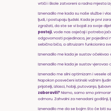
vrtići i škole zatvoreni a radna mjesta i
Iznenadilo me kada su naše službe i vlada
ljudi, i postupaju ljudski. Kada je prvi 
zgražati, da ste se vi bojali za svoje dije
postoji
, vode nas osjećaji i potreba ja
odgovornosti pojedinaca, jer pojedinci n
sebična bića, a altruizam funkcionira sv
Iznenadilo me kada je sustav očekivao da
Iznenadilo me kada je sustav vjerovao da 
Iznenadio me silni optimizam i vesele
Napokon posvećeni istinski važnim ljudim
prijatelji, izlasci, hobiji, putovanja, lju
zaboravili?
Nismo, samo smo primorani 
odmoru. Zahvalni za nenadani godišnji, lju
Iznenadilo me da se bojim što će biti sut