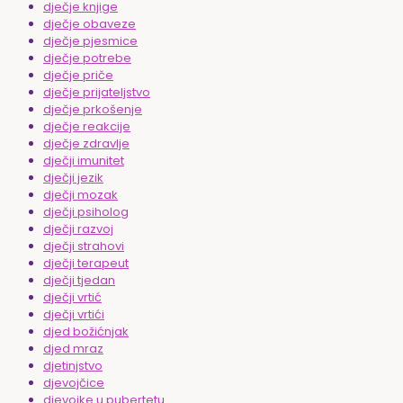
dječje knjige
dječje obaveze
dječje pjesmice
dječje potrebe
dječje priče
dječje prijateljstvo
dječje prkošenje
dječje reakcije
dječje zdravlje
dječji imunitet
dječji jezik
dječji mozak
dječji psiholog
dječji razvoj
dječji strahovi
dječji terapeut
dječji tjedan
dječji vrtić
dječji vrtići
djed božićnjak
djed mraz
djetinjstvo
djevojčice
djevojke u pubertetu