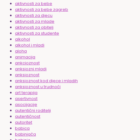
aktivnosti za bebe
aktivnosti za bebe zagreb
aktivnosti za djecu
aktivnosti za mlade
aktivnosti za obitelj
aktivnosti za studente
alkohol
alkohol i mladi
aloha
animacija
ankcioznost
anksiozni mladi
anksioznost
anksioznost kod djece i mladih
anksioznost u trudnoći
art terapija
asertivnost
asocijacije
autentični roditelji
autentičnost
autoritet
babica
babinjača