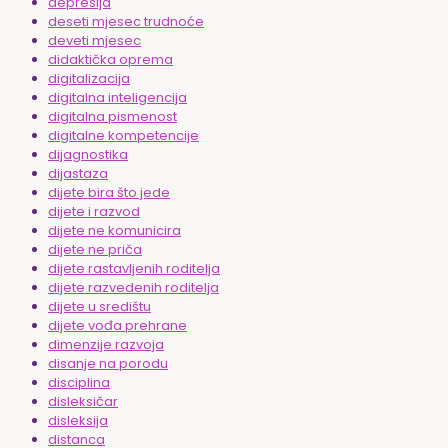
depresija
deseti mjesec trudnoće
deveti mjesec
didaktička oprema
digitalizacija
digitalna inteligencija
digitalna pismenost
digitalne kompetencije
dijagnostika
dijastaza
dijete bira što jede
dijete i razvod
dijete ne komunicira
dijete ne priča
dijete rastavljenih roditelja
dijete razvedenih roditelja
dijete u središtu
dijete vođa prehrane
dimenzije razvoja
disanje na porodu
disciplina
disleksičar
disleksija
distanca