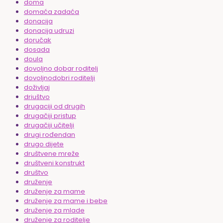
doma
domaća zadaća
donacija
donacija udruzi
doručak
dosada
doula
dovoljno dobar roditelj
dovoljnodobri roditelji
doživljaj
driuštvo
drugaciji od drugih
drugačiji pristup
drugačiji učitelji
drugi rođendan
drugo dijete
društvene mreže
društveni konstrukt
društvo
druženje
druženje za mame
druženje za mame i bebe
druženje za mlade
druženje za roditelje