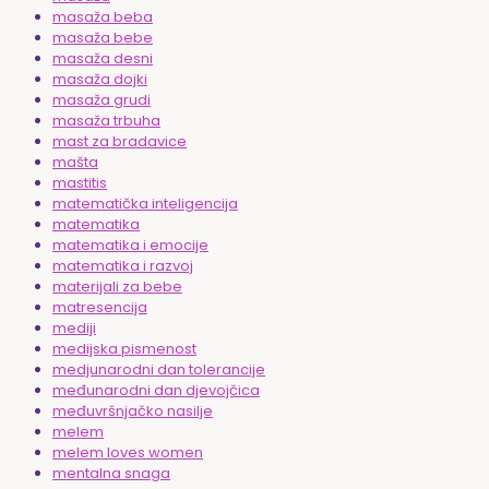
masaža beba
masaža bebe
masaža desni
masaža dojki
masaža grudi
masaža trbuha
mast za bradavice
mašta
mastitis
matematička inteligencija
matematika
matematika i emocije
matematika i razvoj
materijali za bebe
matresencija
mediji
medijska pismenost
medjunarodni dan tolerancije
međunarodni dan djevojčica
međuvršnjačko nasilje
melem
melem loves women
mentalna snaga