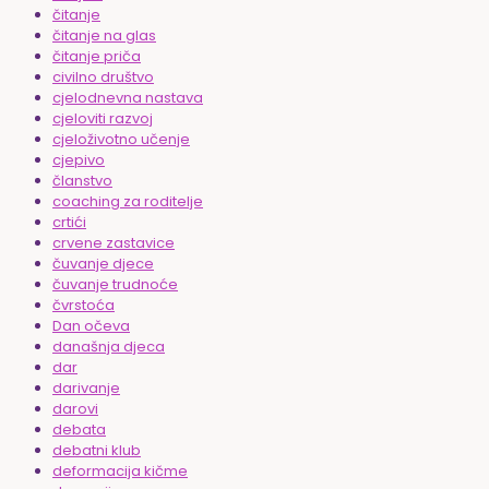
čitanje
čitanje na glas
čitanje priča
civilno društvo
cjelodnevna nastava
cjeloviti razvoj
cjeloživotno učenje
cjepivo
članstvo
coaching za roditelje
crtići
crvene zastavice
čuvanje djece
čuvanje trudnoće
čvrstoća
Dan očeva
današnja djeca
dar
darivanje
darovi
debata
debatni klub
deformacija kičme