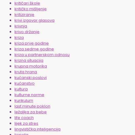
kritičari škole
kritičko mišljenje
kritiziranje
krivi izgovor glasova
krivnja
krivo držanje
kriza
kriza prve godine
kriza sedme godine
kriza u partnerskom odnosu
krizna situacija
krupna motorika
kruta hrana
kućanski poslovi
kućanstvo
kultura
kulturne norme
kurikulum
last minute poklon
ležaljka za bebe
life coach
lijek za stres
lingvistička inteligencija
ljepota