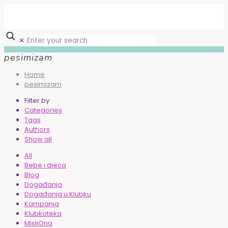
✕
pesimizam
Home
pesimizam
Filter by
Categories
Tags
Authors
Show all
All
Bebe i djeca
Blog
Događanja
Događanja u Klubku
Kampanja
Klubkoteka
MisliOna