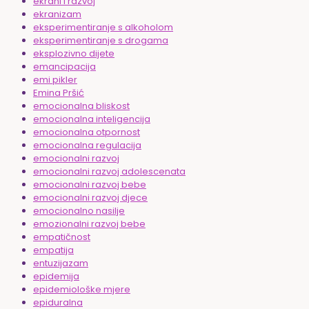
ekrani i razvoj
ekranizam
eksperimentiranje s alkoholom
eksperimentiranje s drogama
eksplozivno dijete
emancipacija
emi pikler
Emina Pršić
emocionalna bliskost
emocionalna inteligencija
emocionalna otpornost
emocionalna regulacija
emocionalni razvoj
emocionalni razvoj adolescenata
emocionalni razvoj bebe
emocionalni razvoj djece
emocionalno nasilje
emozionalni razvoj bebe
empatičnost
empatija
entuzijazam
epidemija
epidemiološke mjere
epiduralna