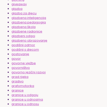
giveaway
glazba
glazba za djecu
glazbena inteligencija
glazbena pedagogija
glazbena škola
glazbene radionice
glazbeni odgoj
glazbeno obrazovanje
godišnji odmor
godišnji s djecom
gostovanje
govor
govorne vježbe
govorništvo
govorno jezični razvoj
grad rijeka
gradivo
grafomotorika
granice
granice u odgoju
granice u odnosima
granice u odnosu