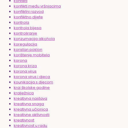
konflikti
konflikti među vršnjacima
konfliktni razvod
konfliktno dijete
kontrola
kontrola bijesa
kontroliranje
konzumacija alkohola
koregulacija
koristan poklon
korištenje mobitela
korona
korona kriza
korona virus
korona virus i djeca
kounikacija s djecom
kraj školske godine
kralježnica
kreativna nastava
kreativna snaga
kreativna učionica
kreativne aktivnosti
kreativnost
kreativnost u radu