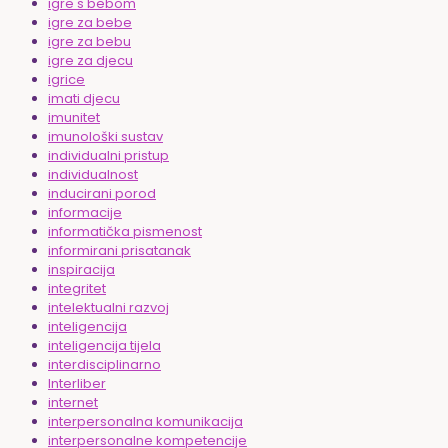
igre s bebom
igre za bebe
igre za bebu
igre za djecu
igrice
imati djecu
imunitet
imunološki sustav
individualni pristup
individualnost
inducirani porod
informacije
informatička pismenost
informirani prisatanak
inspiracija
integritet
intelektualni razvoj
inteligencija
inteligencija tijela
interdisciplinarno
Interliber
internet
interpersonalna komunikacija
interpersonalne kompetencije