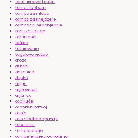
kako uspavati bebu
kamo s bebom
kampa za mlade
kampa za tinejdžere
kampanja nepobjedive
kaos za stolom
karantena
kašice
kažnjavanje
kegelove vježbe
kifoza
kishon
klokanica
klupko
knjiga
književnost
knjižnica
kod kuće
kognitivni razvoj
kolike
koliko bebeb spavaju
kolostrum
kompetencije
kompetencije u odnosima