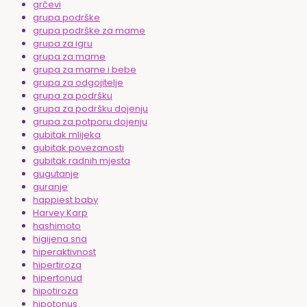
grčevi
grupa podrške
grupa podrške za mame
grupa za igru
grupa za mame
grupa za mame i bebe
grupa za odgojitelje
grupa za podršku
grupa za podršku dojenju
grupa za potporu dojenju
gubitak mlijeka
gubitak povezanosti
gubitak radnih mjesta
gugutanje
guranje
happiest baby
Harvey Karp
hashimoto
higijena sna
hiperaktivnost
hipertiroza
hipertonud
hipotiroza
hipotonus