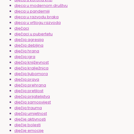
djeca u modernom društvu
djeca u pandemiji
djeca u razvodu braka
djeca u vrtlogu razvoda
dječaci
dječaci u pubertetu
dječja agresija
dječja debljina
dječja hrana
dječja igra
dječja književnost
dječja kralježnica
dječja ljubomora
dječja prava
dječja prehrana
dječja pretilost
dječja prijateljstva
dječja samosvijest
dječja trauma
dječja umjetnost
dječje aktivnosti
dječje bolesti
dječje emocije