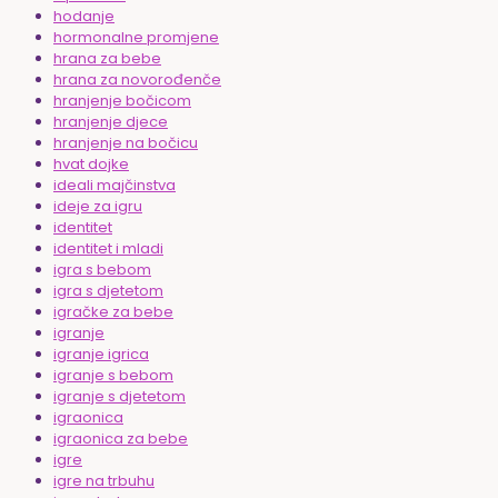
hodanje
hormonalne promjene
hrana za bebe
hrana za novorođenče
hranjenje bočicom
hranjenje djece
hranjenje na bočicu
hvat dojke
ideali majčinstva
ideje za igru
identitet
identitet i mladi
igra s bebom
igra s djetetom
igračke za bebe
igranje
igranje igrica
igranje s bebom
igranje s djetetom
igraonica
igraonica za bebe
igre
igre na trbuhu