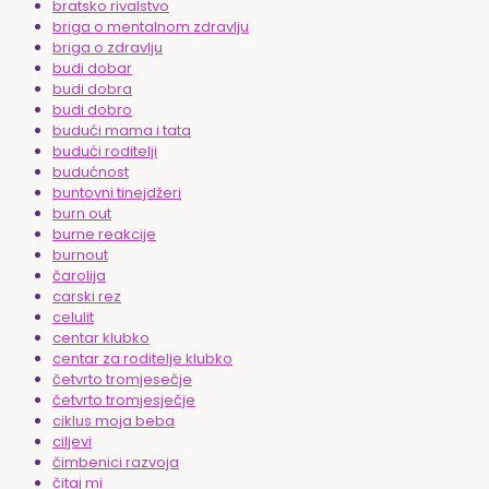
bratsko rivalstvo
briga o mentalnom zdravlju
briga o zdravlju
budi dobar
budi dobra
budi dobro
budući mama i tata
budući roditelji
budućnost
buntovni tinejdžeri
burn out
burne reakcije
burnout
čarolija
carski rez
celulit
centar klubko
centar za roditelje klubko
četvrto tromjesečje
četvrto tromjesječje
ciklus moja beba
ciljevi
čimbenici razvoja
čitaj mi