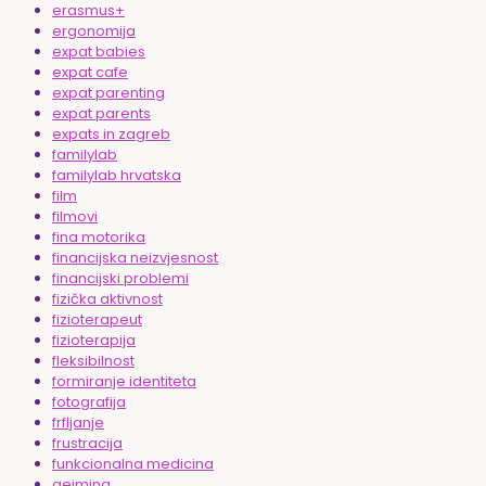
erasmus+
ergonomija
expat babies
expat cafe
expat parenting
expat parents
expats in zagreb
familylab
familylab hrvatska
film
filmovi
fina motorika
financijska neizvjesnost
financijski problemi
fizička aktivnost
fizioterapeut
fizioterapija
fleksibilnost
formiranje identiteta
fotografija
frfljanje
frustracija
funkcionalna medicina
gejming