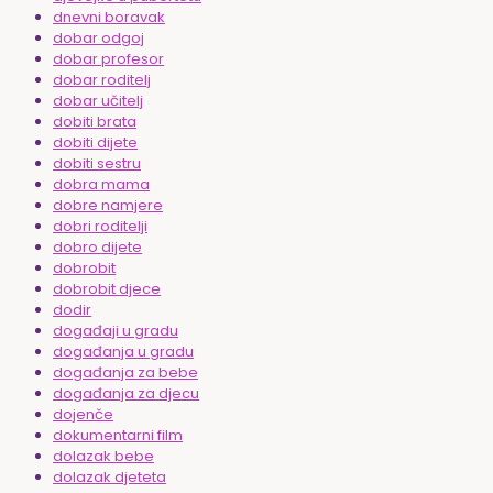
dnevni boravak
dobar odgoj
dobar profesor
dobar roditelj
dobar učitelj
dobiti brata
dobiti dijete
dobiti sestru
dobra mama
dobre namjere
dobri roditelji
dobro dijete
dobrobit
dobrobit djece
dodir
događaji u gradu
događanja u gradu
događanja za bebe
događanja za djecu
dojenče
dokumentarni film
dolazak bebe
dolazak djeteta