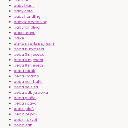
babinje
baby blues
baby cafe
baby handling
baby led weaning
babyhandling
baca hranu
bajke
bajke u radu s djecom
beba 12 mjeseci
beba 3 mjeseca
beba 6 mjeseci
beba 9 mjeseci
beba i brak
beba i mama
beba na trbuhu
beba ne sisa
beba odbija dojku
beba plače
beba spava
bebin plač
bebin pupak
bebin razvoj
bebin san