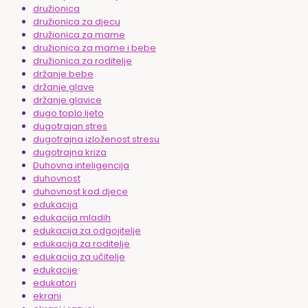
družionica
družionica za djecu
družionica za mame
družionica za mame i bebe
družionica za roditelje
držanje bebe
držanje glave
držanje glavice
dugo toplo ljeto
dugotrajan stres
dugotrajna izloženost stresu
dugotrajna kriza
Duhovna inteligencija
duhovnost
duhovnost kod djece
edukacija
edukacija mladih
edukacija za odgojitelje
edukacija za roditelje
edukacija za učitelje
edukacije
edukatori
ekrani