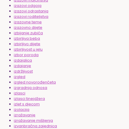
izazovi majčinstva
izazovi odgoja
izazovi odrastanja
izazovi roditeljstva
izazovne teme
izazovno dijete
izbijanje zubića
izbirljiva beba
izbirljivo dijete
izbirljivost u jelu
izbor poroda
izdajalica
izdajanje
izdržljivost
izgled
izgled novorođenčeta
izgradnja odnosa
izlasci
izlasci tinejdžera
izlet s djecom
izolacija
izražavanje
izražavanje mišljenja
izvanbračna zajednica