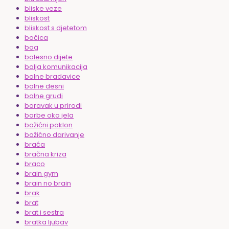
bliske veze
bliskost
bliskost s djetetom
bočica
bog
bolesno dijete
bolja komunikacija
bolne bradavice
bolne desni
bolne grudi
boravak u prirodi
borbe oko jela
božićni poklon
božićno darivanje
braća
bračna kriza
braco
brain gym
brain no brain
brak
brat
brat i sestra
bratka ljubav