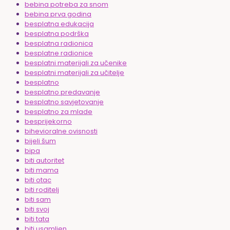
bebina potreba za snom
bebina prva godina
besplatna edukacija
besplatna podrška
besplatna radionica
besplatne radionice
besplatni materijali za učenike
besplatni materijali za učitelje
besplatno
besplatno predavanje
besplatno savjetovanje
besplatno za mlade
besprijekorno
bihevioralne ovisnosti
bijeli šum
bipa
biti autoritet
biti mama
biti otac
biti roditelj
biti sam
biti svoj
biti tata
biti usamljen