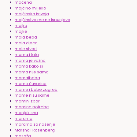
maćeha
majčino mlijeko
majčinska krivnja
majčinstvo me ne ispunjava
majka
majke
mala beba
mala djeca
male stvari
mama i tata
mama je važna
mama kako si
mama nije sama
mamaibeba
mame čuvarice
mame i bebe zagreb
mame nisu same
mamin izbor
mamine potrebe
manjak sna
marama
marama za nošenje
Marshall Rosenberg
masaža