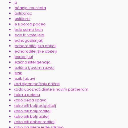
ja
jačanje imuniteta
jasličarac
jasličarci
je li porod počeo
jede samo kruh
jede tri vrste jela
jednogodišnjak
jednoroditeljska obitelj
jednoroditeljske obitelji
jesper juul
jezična inteligencija
jezično govorni razvoj
jezik
jezik ljubavi
kad djeca počinju pričati
kada upoznati dijete s novim partnerom
kaka u pelenu
kako beba spava
kako biti bolji odgojitelj
kako biti bolji roditelj
kako biti bolji učitelj
kako biti dobar roditelj
kako da dijete jede zdravo