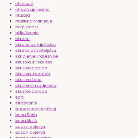
intimnost
intradisciplinarno
intuicija
intuitivno hranjenje
iscrpljenost
isključivanje
iskreno
iskreno o majčinstvu
iskreno o roditeljstvu
iskrivljenje kralježnice
iskustva iz rodilišta
iskustva poroda
iskustva s poroda
iskustva žena
iskustvena radionica
iskustvo poroda
ispiti
istraživanje
itrapersonalni razvoj
Ivana Šešo
ivana štulić
izaozvi dojenja
izazovi dojenja