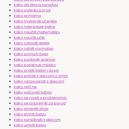
kako da djeca surađuju
kako izgleda porod
kako je mama
kako motivirati učenike
kako napreduje beba
kako naučiti matematiku
kako naučiti učiti
kako odgojiti dijete
kako ostati normalan
kako pomoći bebi
kako postaviti granice
kako potaknuti mlijeko
kako pratiti bebin razvoj
kako pričati s djecom o smrti
kako razgovarati s djecom
kako reći ne
kako sačuvati ljubav
kako se nositi s problemima
kako se pripremiti za porod
kako smanjiti stres
kako smiriti bebu
kako surađivati s djecom
kako umiriti bebu