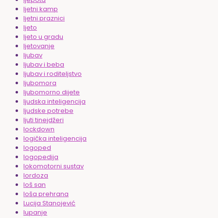
ljetni kamp
ljetni praznici
ljeto
ljeto u gradu
ljetovanje
ljubav
ljubav i beba
ljubav i roditeljstvo
ljubomora
ljubomorno dijete
ljudska inteligencija
ljudske potrebe
ljuti tinejdžeri
lockdown
logička inteligencija
logoped
logopedija
lokomotorni sustav
lordoza
loš san
loša prehrana
Lucija Stanojević
lupanje