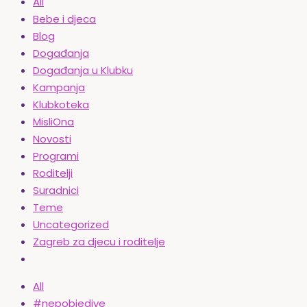
All
Bebe i djeca
Blog
Događanja
Događanja u Klubku
Kampanja
Klubkoteka
MisliOna
Novosti
Programi
Roditelji
Suradnici
Teme
Uncategorized
Zagreb za djecu i roditelje
All
#nepobjedive