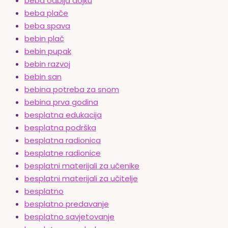
beba odbija dojku
beba plače
beba spava
bebin plač
bebin pupak
bebin razvoj
bebin san
bebina potreba za snom
bebina prva godina
besplatna edukacija
besplatna podrška
besplatna radionica
besplatne radionice
besplatni materijali za učenike
besplatni materijali za učitelje
besplatno
besplatno predavanje
besplatno savjetovanje