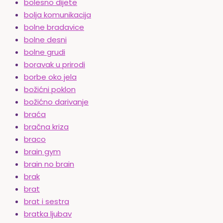
bolesno dijete
bolja komunikacija
bolne bradavice
bolne desni
bolne grudi
boravak u prirodi
borbe oko jela
božićni poklon
božićno darivanje
braća
bračna kriza
braco
brain gym
brain no brain
brak
brat
brat i sestra
bratka ljubav