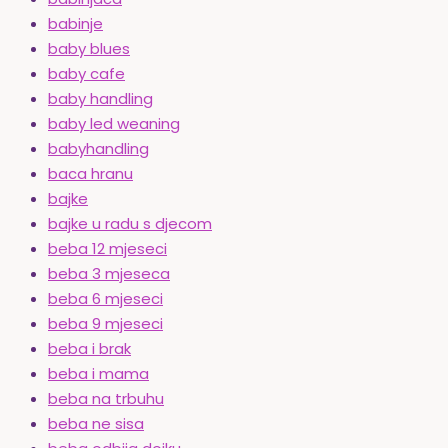
babinje
baby blues
baby cafe
baby handling
baby led weaning
babyhandling
baca hranu
bajke
bajke u radu s djecom
beba 12 mjeseci
beba 3 mjeseca
beba 6 mjeseci
beba 9 mjeseci
beba i brak
beba i mama
beba na trbuhu
beba ne sisa