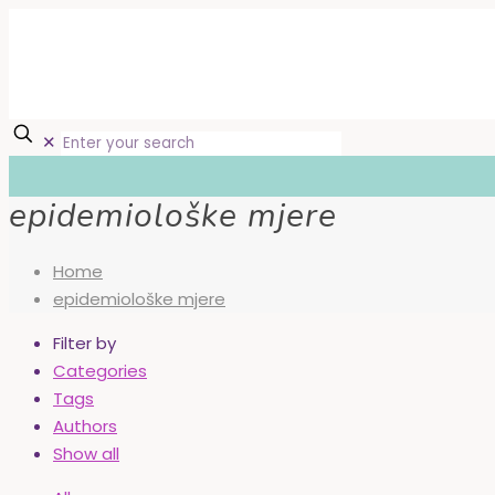
✕
epidemiološke mjere
Home
epidemiološke mjere
Filter by
Categories
Tags
Authors
Show all