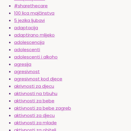
#sharethecare
100 lica majčinstva
5 jezika ljubavi
adaptacija
adaptirano mlijeko
adolescencija
adolescenti
adolescenti i alkoho
agresija
agresivnost
agresivnost kod djece
akrivnosti za djecu
aktivnosti na trbuhu
aktivnosti za bebe
aktivnosti za bebe zagreb
aktivnosti za djecu
aktivnosti za mlade
aktivnosti za obitelj