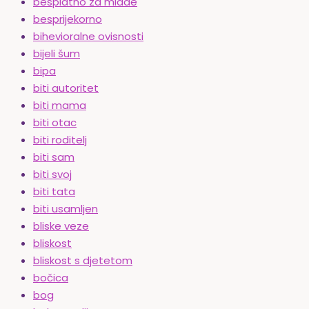
besplatno za mlade
besprijekorno
bihevioralne ovisnosti
bijeli šum
bipa
biti autoritet
biti mama
biti otac
biti roditelj
biti sam
biti svoj
biti tata
biti usamljen
bliske veze
bliskost
bliskost s djetetom
bočica
bog