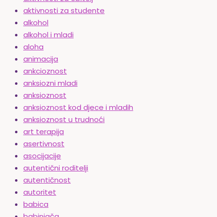
aktivnosti za studente
alkohol
alkohol i mladi
aloha
animacija
ankcioznost
anksiozni mladi
anksioznost
anksioznost kod djece i mladih
anksioznost u trudnoći
art terapija
asertivnost
asocijacije
autentični roditelji
autentičnost
autoritet
babica
babinjača