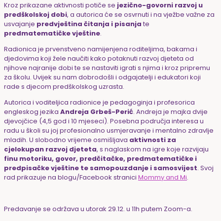
Kroz prikazane aktivnosti potiče se
jezično-govorni razvoj u
predškolskoj dobi
, a autorica će se osvrnuti i na vježbe važne za
usvajanje
predvještina čitanja i pisanja
te
predmatematičke vještine
.
Radionica je prvenstveno namijenjena roditeljima, bakama i
djedovima koji žele naučiti kako potaknuti razvoj djeteta od
njihove najranije dobi te se nastaviti igrati s njima i kroz pripremu
za školu. Uvijek su nam dobrodošli i odgajatelji i edukatori koji
rade s djecom predškolskog uzrasta.
Autorica i voditeljica radionice je pedagoginja i profesorica
engleskog jezika
Andreja Grbeš-Perić
. Andreja je majka dvije
djevojčice (4,5 god i 10 mjeseci). Posebna područja interesa u
radu u školi su joj profesionalno usmjeravanje i mentalno zdravlje
mladih. U slobodno vrijeme osmišljava
aktivnosti za
cjelokupan razvoj djeteta
, s naglaskom na igre koje razvijaju
finu motoriku, govor, predčitačke, predmatematičke i
predpisačke vještine te samopouzdanje i samosvijest
. Svoj
rad prikazuje na blogu/Facebook stranici
Mommy and Mi
.
Predavanje se održava u utorak 29.12. u 11h putem Zoom-a.