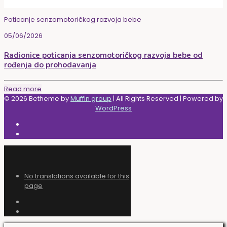
Poticanje senzomotoričkog razvoja bebe
05/06/2026
Radionice poticanja senzomotoričkog razvoja bebe od
rođenja do prohodavanja
Read more
© 2026 Betheme by
Muffin group
| All Rights Reserved | Powered by
WordPress
No translations available for this
page