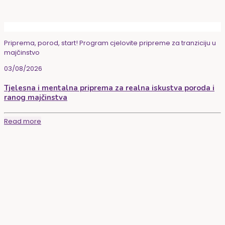
Priprema, porod, start! Program cjelovite pripreme za tranziciju u
majčinstvo
03/08/2026
Tjelesna i mentalna priprema za realna iskustva poroda i
ranog majčinstva
Read more