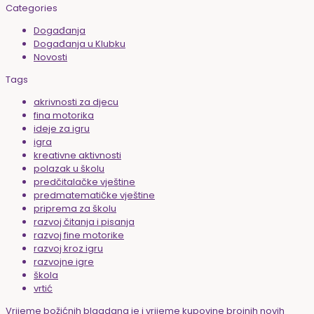
Categories
Događanja
Događanja u Klubku
Novosti
Tags
akrivnosti za djecu
fina motorika
ideje za igru
igra
kreativne aktivnosti
polazak u školu
predčitalačke vještine
predmatematičke vještine
priprema za školu
razvoj čitanja i pisanja
razvoj fine motorike
razvoj kroz igru
razvojne igre
škola
vrtić
Vrijeme božićnih blagdana je i vrijeme kupovine brojnih novih