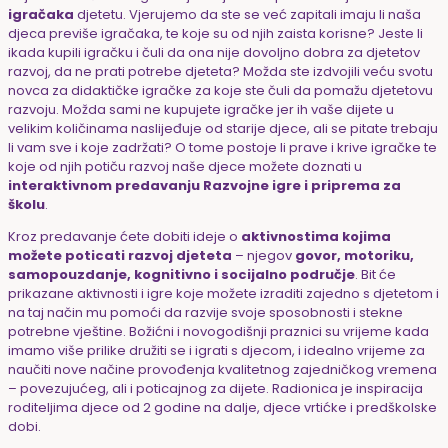
igračaka
djetetu. Vjerujemo da ste se već zapitali imaju li naša
djeca previše igračaka, te koje su od njih zaista korisne? Jeste li
ikada kupili igračku i čuli da ona nije dovoljno dobra za djetetov
razvoj, da ne prati potrebe djeteta? Možda ste izdvojili veću svotu
novca za didaktičke igračke za koje ste čuli da pomažu djetetovu
razvoju. Možda sami ne kupujete igračke jer ih vaše dijete u
velikim količinama naslijeđuje od starije djece, ali se pitate trebaju
li vam sve i koje zadržati? O tome postoje li prave i krive igračke te
koje od njih potiču razvoj naše djece možete doznati u
interaktivnom predavanju Razvojne igre i priprema za
školu
.
Kroz predavanje ćete dobiti ideje o
aktivnostima kojima
možete poticati razvoj djeteta
– njegov
govor, motoriku,
samopouzdanje, kognitivno i socijalno područje
. Bit će
prikazane aktivnosti i igre koje možete izraditi zajedno s djetetom i
na taj način mu pomoći da razvije svoje sposobnosti i stekne
potrebne vještine. Božićni i novogodišnji praznici su vrijeme kada
imamo više prilike družiti se i igrati s djecom, i idealno vrijeme za
naučiti nove načine provođenja kvalitetnog zajedničkog vremena
– povezujućeg, ali i poticajnog za dijete. Radionica je inspiracija
roditeljima djece od 2 godine na dalje, djece vrtićke i predškolske
dobi.