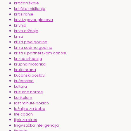
kritičari škole
kritičko mišljenje
kritiziranje
krivi izgovor glasova
krivnja
krivo držanje
kriza
kriza prve godine
kriza sedme godine
kriza u partnerskom odnosu
krizna situacija
krupna motorika
kruta hrana
kućanski poslovi
kućanstvo
kultura
kulturne norme
kurikulum
last minute poklon
ležaljka za bebe
life coach
lijek za stres
lingvistička inteligencija
ljepota