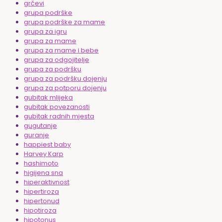
grčevi
grupa podrške
grupa podrške za mame
grupa za igru
grupa za mame
grupa za mame i bebe
grupa za odgojitelje
grupa za podršku
grupa za podršku dojenju
grupa za potporu dojenju
gubitak mlijeka
gubitak povezanosti
gubitak radnih mjesta
gugutanje
guranje
happiest baby
Harvey Karp
hashimoto
higijena sna
hiperaktivnost
hipertiroza
hipertonud
hipotiroza
hipotonus