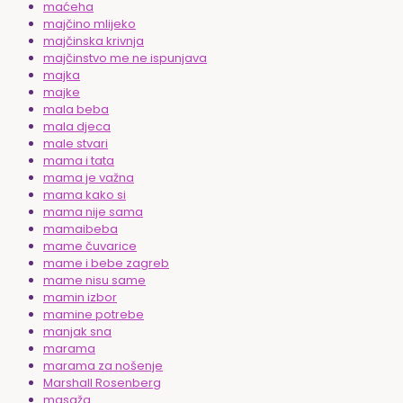
maćeha
majčino mlijeko
majčinska krivnja
majčinstvo me ne ispunjava
majka
majke
mala beba
mala djeca
male stvari
mama i tata
mama je važna
mama kako si
mama nije sama
mamaibeba
mame čuvarice
mame i bebe zagreb
mame nisu same
mamin izbor
mamine potrebe
manjak sna
marama
marama za nošenje
Marshall Rosenberg
masaža