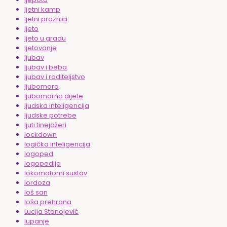
ljetni kamp
ljetni praznici
ljeto
ljeto u gradu
ljetovanje
ljubav
ljubav i beba
ljubav i roditeljstvo
ljubomora
ljubomorno dijete
ljudska inteligencija
ljudske potrebe
ljuti tinejdžeri
lockdown
logička inteligencija
logoped
logopedija
lokomotorni sustav
lordoza
loš san
loša prehrana
Lucija Stanojević
lupanje