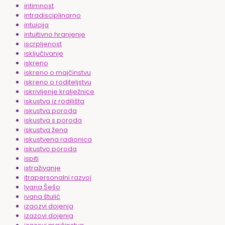
intimnost
intradisciplinarno
intuicija
intuitivno hranjenje
iscrpljenost
isključivanje
iskreno
iskreno o majčinstvu
iskreno o roditeljstvu
iskrivljenje kralježnice
iskustva iz rodilišta
iskustva poroda
iskustva s poroda
iskustva žena
iskustvena radionica
iskustvo poroda
ispiti
istraživanje
itrapersonalni razvoj
Ivana Šešo
ivana štulić
izaozvi dojenja
izazovi dojenja