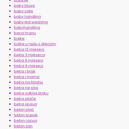
babinje
baby blues
baby cafe
baby handling
baby led weaning
babyhandling
baca hranu
bajke
bajke u radu s djecom
beba 12 mjeseci
beba 3 mjeseca
beba 6 mjeseci
beba 9 mjeseci
beba i brak
beba i mama
beba na trbuhu
beba ne sisa
beba odbija dojku
beba plače
beba spava
bebin plač
bebin pupak
bebin razvoj
bebin san