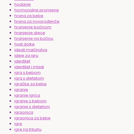
hodanje
hormonalne promjene
hrana za bebe
hrana za novorođenče
hranjenje bočicom
hranjenje djece
hranjenje na bočicu
hvat dojke
ideali majčinstva
ideje za igru
identitet
identitet i mladi
igra s bebom
igra s djetetom
igračke za bebe
igranje
igranje igrica
igranje s bebom
igranje s djetetom
igraonica
igraonica za bebe
igre
igre na trbuhu