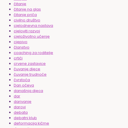
čitanje
čitanje na glas
čitanje priča
civilno društvo
cjelodnevna nastava
cjeloviti razvoj
cjeloživotno učenje
cjepivo
članstvo
coaching za roditelje
crtići
crvene zastavice
čuvanje djece
čuvanje trudnoće
čvrstoća
Dan očeva
današnja djeca
dar
darivanje
darovi
debata
debatni klub
deformacija kičme