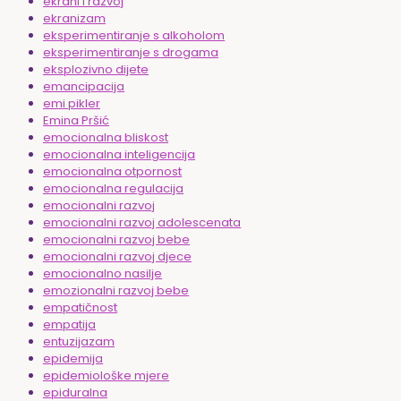
ekrani i razvoj
ekranizam
eksperimentiranje s alkoholom
eksperimentiranje s drogama
eksplozivno dijete
emancipacija
emi pikler
Emina Pršić
emocionalna bliskost
emocionalna inteligencija
emocionalna otpornost
emocionalna regulacija
emocionalni razvoj
emocionalni razvoj adolescenata
emocionalni razvoj bebe
emocionalni razvoj djece
emocionalno nasilje
emozionalni razvoj bebe
empatičnost
empatija
entuzijazam
epidemija
epidemiološke mjere
epiduralna