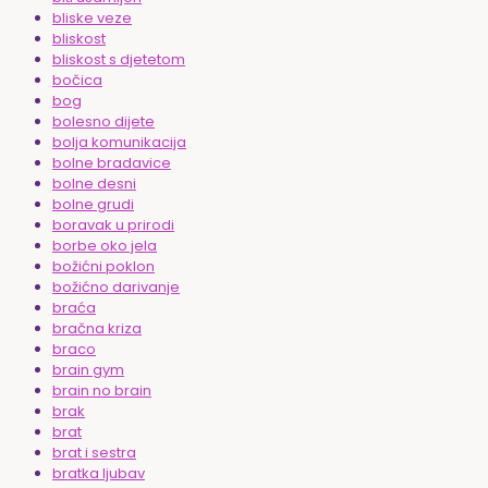
bliske veze
bliskost
bliskost s djetetom
bočica
bog
bolesno dijete
bolja komunikacija
bolne bradavice
bolne desni
bolne grudi
boravak u prirodi
borbe oko jela
božićni poklon
božićno darivanje
braća
bračna kriza
braco
brain gym
brain no brain
brak
brat
brat i sestra
bratka ljubav