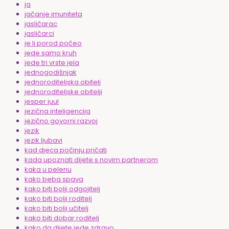
ja
jačanje imuniteta
jasličarac
jasličarci
je li porod počeo
jede samo kruh
jede tri vrste jela
jednogodišnjak
jednoroditeljska obitelj
jednoroditeljske obitelji
jesper juul
jezična inteligencija
jezično govorni razvoj
jezik
jezik ljubavi
kad djeca počinju pričati
kada upoznati dijete s novim partnerom
kaka u pelenu
kako beba spava
kako biti bolji odgojitelj
kako biti bolji roditelj
kako biti bolji učitelj
kako biti dobar roditelj
kako da dijete jede zdravo