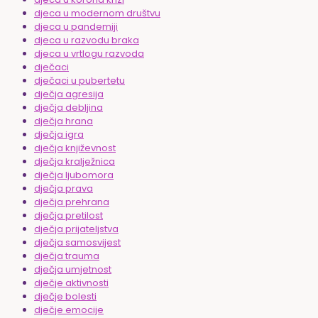
djeca u modernom društvu
djeca u pandemiji
djeca u razvodu braka
djeca u vrtlogu razvoda
dječaci
dječaci u pubertetu
dječja agresija
dječja debljina
dječja hrana
dječja igra
dječja književnost
dječja kralježnica
dječja ljubomora
dječja prava
dječja prehrana
dječja pretilost
dječja prijateljstva
dječja samosvijest
dječja trauma
dječja umjetnost
dječje aktivnosti
dječje bolesti
dječje emocije