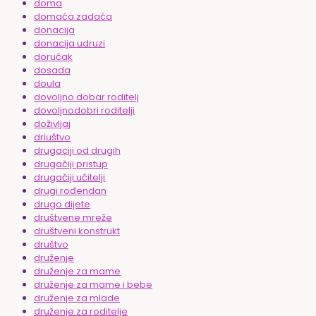
doma
domaća zadaća
donacija
donacija udruzi
doručak
dosada
doula
dovoljno dobar roditelj
dovoljnodobri roditelji
doživljaj
driuštvo
drugaciji od drugih
drugačiji pristup
drugačiji učitelji
drugi rođendan
drugo dijete
društvene mreže
društveni konstrukt
društvo
druženje
druženje za mame
druženje za mame i bebe
druženje za mlade
druženje za roditelje