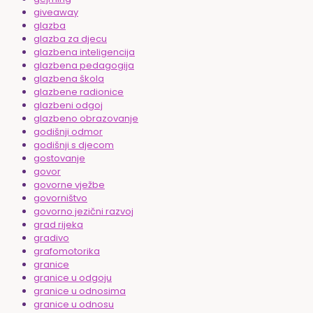
giveaway
glazba
glazba za djecu
glazbena inteligencija
glazbena pedagogija
glazbena škola
glazbene radionice
glazbeni odgoj
glazbeno obrazovanje
godišnji odmor
godišnji s djecom
gostovanje
govor
govorne vježbe
govorništvo
govorno jezični razvoj
grad rijeka
gradivo
grafomotorika
granice
granice u odgoju
granice u odnosima
granice u odnosu