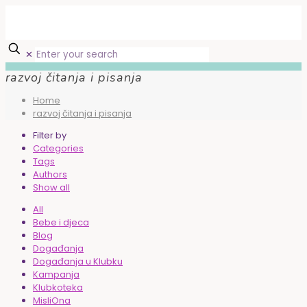
✕
razvoj čitanja i pisanja
Home
razvoj čitanja i pisanja
Filter by
Categories
Tags
Authors
Show all
All
Bebe i djeca
Blog
Događanja
Događanja u Klubku
Kampanja
Klubkoteka
MisliOna