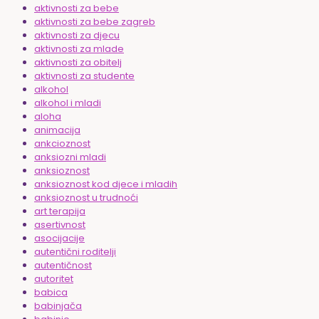
aktivnosti za bebe
aktivnosti za bebe zagreb
aktivnosti za djecu
aktivnosti za mlade
aktivnosti za obitelj
aktivnosti za studente
alkohol
alkohol i mladi
aloha
animacija
ankcioznost
anksiozni mladi
anksioznost
anksioznost kod djece i mladih
anksioznost u trudnoći
art terapija
asertivnost
asocijacije
autentični roditelji
autentičnost
autoritet
babica
babinjača