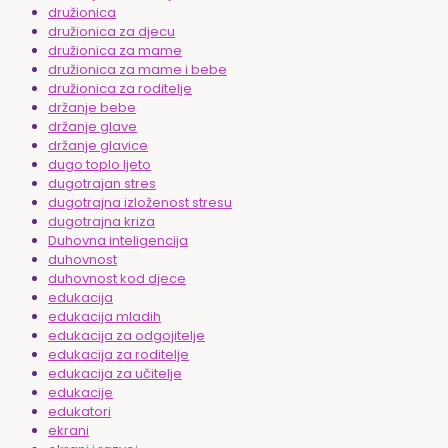
družionica
družionica za djecu
družionica za mame
družionica za mame i bebe
družionica za roditelje
držanje bebe
držanje glave
držanje glavice
dugo toplo ljeto
dugotrajan stres
dugotrajna izloženost stresu
dugotrajna kriza
Duhovna inteligencija
duhovnost
duhovnost kod djece
edukacija
edukacija mladih
edukacija za odgojitelje
edukacija za roditelje
edukacija za učitelje
edukacije
edukatori
ekrani