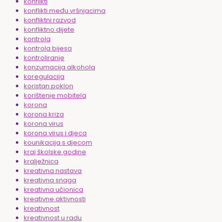
konflikti
konflikti među vršnjacima
konfliktni razvod
konfliktno dijete
kontrola
kontrola bijesa
kontroliranje
konzumacija alkohola
koregulacija
koristan poklon
korištenje mobitela
korona
korona kriza
korona virus
korona virus i djeca
kounikacija s djecom
kraj školske godine
kralježnica
kreativna nastava
kreativna snaga
kreativna učionica
kreativne aktivnosti
kreativnost
kreativnost u radu