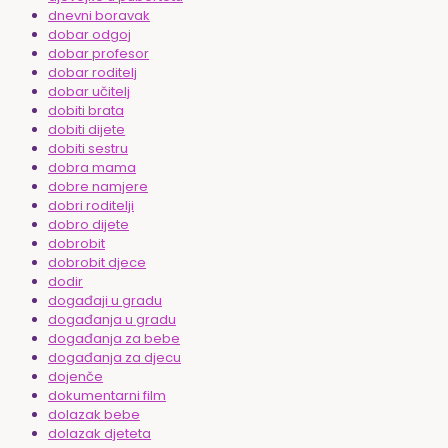
dnevni boravak
dobar odgoj
dobar profesor
dobar roditelj
dobar učitelj
dobiti brata
dobiti dijete
dobiti sestru
dobra mama
dobre namjere
dobri roditelji
dobro dijete
dobrobit
dobrobit djece
dodir
događaji u gradu
događanja u gradu
događanja za bebe
događanja za djecu
dojenče
dokumentarni film
dolazak bebe
dolazak djeteta