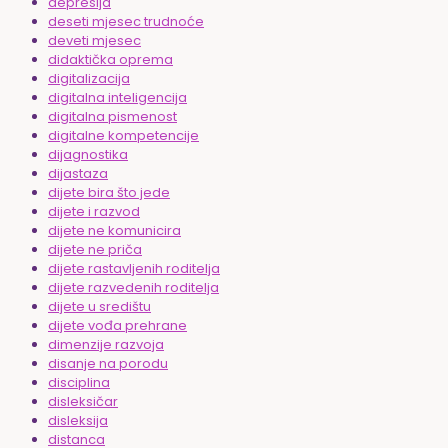
depresija
deseti mjesec trudnoće
deveti mjesec
didaktička oprema
digitalizacija
digitalna inteligencija
digitalna pismenost
digitalne kompetencije
dijagnostika
dijastaza
dijete bira što jede
dijete i razvod
dijete ne komunicira
dijete ne priča
dijete rastavljenih roditelja
dijete razvedenih roditelja
dijete u središtu
dijete vođa prehrane
dimenzije razvoja
disanje na porodu
disciplina
disleksičar
disleksija
distanca