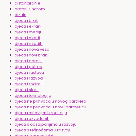
distanciranje
distoni sindrom
dizajn
djeca i brak
djeca i ekrani
djeca i mediji
djeca i mladi
djeca i mladih
djeca i nova veza
djeca i novi brak
djeca i odrasli
djeca i potres
djeca i rastava
djeca i razvod
djeca i roditelji
djeca i stres
djeca i tehnologija
djeca ne prihvaćaju novog partnera
djeca ne prihvaćaju novu partnericu
djeca rastavljenih roditelja
djeca razvedenih
djeca s odstupanjima u razvoju
djeca s teškoćama u razvoju
djeca u korona krizi