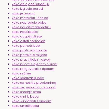
kako da djeca surađuju
kako izgleda porod
kako je mama
kako motivirati učenike
kako napreduje beba
kako naučiti matematiku
kako naučiti učiti
kako odgojiti dijete
kako ostati normalan
kako pomoći bebi
kako postaviti granice
kako potaknuti mlijeko
kako pratiti bebin razvoj
kako pričati s djecom o smrti
kako razgovarati s djecom
kako reći ne
kako sačuvati ljubav
kako se nositi s problemima
kako se pripremiti za porod
kako smanjiti stres
kako smiriti bebu
kako surađivati s djecom
kako umiriti bebu