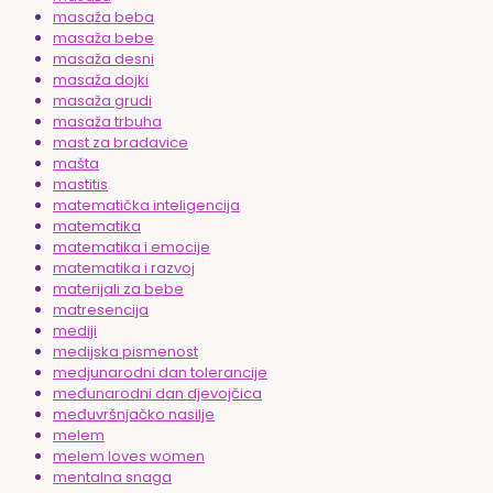
masaža beba
masaža bebe
masaža desni
masaža dojki
masaža grudi
masaža trbuha
mast za bradavice
mašta
mastitis
matematička inteligencija
matematika
matematika i emocije
matematika i razvoj
materijali za bebe
matresencija
mediji
medijska pismenost
medjunarodni dan tolerancije
međunarodni dan djevojčica
međuvršnjačko nasilje
melem
melem loves women
mentalna snaga