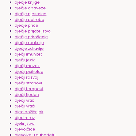
dječje knjige
dječje obaveze
dječje pjesmice
dječje potrebe
dječje priče
dječje prijateljstvo
dječje prkošenje
dječje reakcije
dječje zdravlje
dječji imunitet
dječji jezik
dječji mozak
dječji psiholog
dječji razvoj
dječji strahovi
dječji terapeut
dječji tjedan
dječji vrtić
dječji vrtići
djed božićnjak
djed mraz
djetinjstvo
djevojčice
djevojke u pubertetu