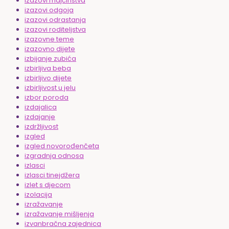
izazovi majčinstva
izazovi odgoja
izazovi odrastanja
izazovi roditeljstva
izazovne teme
izazovno dijete
izbijanje zubića
izbirljiva beba
izbirljivo dijete
izbirljivost u jelu
izbor poroda
izdajalica
izdajanje
izdržljivost
izgled
izgled novorođenčeta
izgradnja odnosa
izlasci
izlasci tinejdžera
izlet s djecom
izolacija
izražavanje
izražavanje mišljenja
izvanbračna zajednica