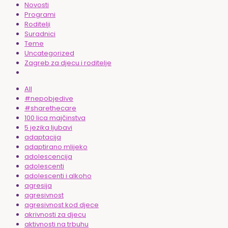
Novosti
Programi
Roditelji
Suradnici
Teme
Uncategorized
Zagreb za djecu i roditelje
All
#nepobjedive
#sharethecare
100 lica majčinstva
5 jezika ljubavi
adaptacija
adaptirano mlijeko
adolescencija
adolescenti
adolescenti i alkoho
agresija
agresivnost
agresivnost kod djece
akrivnosti za djecu
aktivnosti na trbuhu