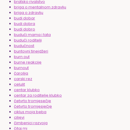
bratsko rivalstvo
briga o mentalnom zdravlju
briga o zdravlju
budi dobar
budi dobra
budi dobro
budući mama i tata
budući roditelji
budućnost
buntovni tinejdžeri
burn out
burne reakcije
burnout
čarolija
carski rez
celulit
centar klubko
centar za roditelje klubko
četvrto tromjesečje
četvrto tromjesječje
ciklus moja beba
ciljevi
čimbenici razvoja
čitaj mi