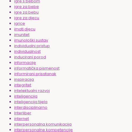
igre s bebom
igre za bebe
igre za bebu
igre za djecu
igrice
imati djecu
imunitet
imunološki sustav
individualni pristup
individualnost
inducirani porod
informacije
informatička pismenost
informirani prisatanak
inspiracija
integritet
intelektualni razvoj
inteligencija
inteligencija tijela
interdisciplinarno
Interliber
internet
interpersonalna komunikacija
interpersonalne kompetencije