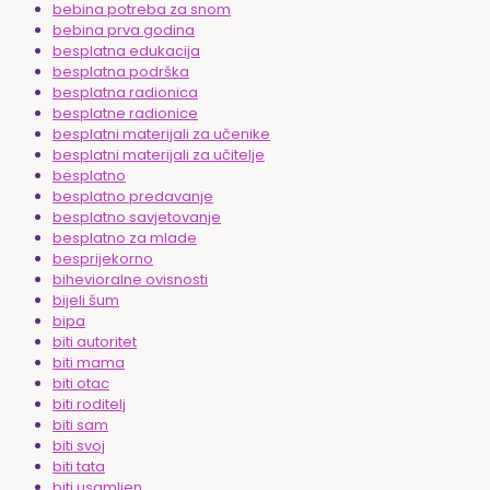
bebina potreba za snom
bebina prva godina
besplatna edukacija
besplatna podrška
besplatna radionica
besplatne radionice
besplatni materijali za učenike
besplatni materijali za učitelje
besplatno
besplatno predavanje
besplatno savjetovanje
besplatno za mlade
besprijekorno
bihevioralne ovisnosti
bijeli šum
bipa
biti autoritet
biti mama
biti otac
biti roditelj
biti sam
biti svoj
biti tata
biti usamljen