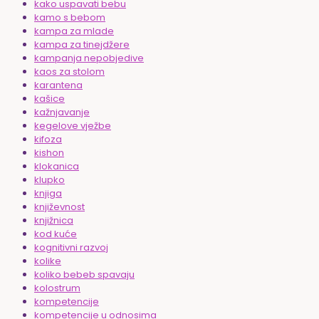
kako uspavati bebu
kamo s bebom
kampa za mlade
kampa za tinejdžere
kampanja nepobjedive
kaos za stolom
karantena
kašice
kažnjavanje
kegelove vježbe
kifoza
kishon
klokanica
klupko
knjiga
književnost
knjižnica
kod kuće
kognitivni razvoj
kolike
koliko bebeb spavaju
kolostrum
kompetencije
kompetencije u odnosima