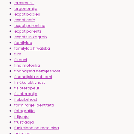
erasmus+
ergonomija
expat babies
expat cafe
expat parenting
expat parents
expats in zagreb
familylab
familylab hrvatska
film
filmovi
fina motorika
financijska neizvjesnost
financijski problemi
fizička aktivnost
fizioterapeut
fizioterapija
fleksibilnost
formiranje identiteta
fotografija
frfljanje
frustracija
funkcionalna medicina
gejming