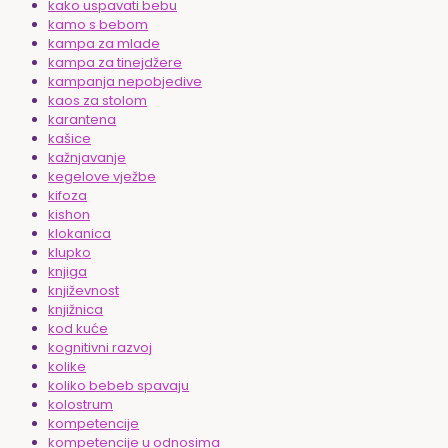
kako uspavati bebu
kamo s bebom
kampa za mlade
kampa za tinejdžere
kampanja nepobjedive
kaos za stolom
karantena
kašice
kažnjavanje
kegelove vježbe
kifoza
kishon
klokanica
klupko
knjiga
književnost
knjižnica
kod kuće
kognitivni razvoj
kolike
koliko bebeb spavaju
kolostrum
kompetencije
kompetencije u odnosima