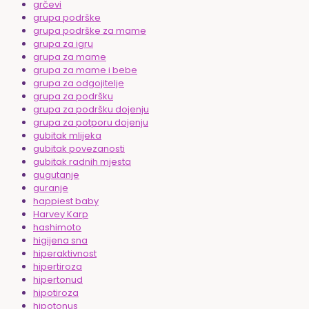
grčevi
grupa podrške
grupa podrške za mame
grupa za igru
grupa za mame
grupa za mame i bebe
grupa za odgojitelje
grupa za podršku
grupa za podršku dojenju
grupa za potporu dojenju
gubitak mlijeka
gubitak povezanosti
gubitak radnih mjesta
gugutanje
guranje
happiest baby
Harvey Karp
hashimoto
higijena sna
hiperaktivnost
hipertiroza
hipertonud
hipotiroza
hipotonus