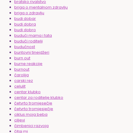
bratsko rivalstvo
briga o mentalnom zdravlju
briga o zdravlju
budi dobar
budi dobra
budi dobro
budući mama i tata
budući roditelji
budućnost
buntovni tinejdžeri
burn out
burne reakcije
burnout
čarolija
carski rez
celulit
centar klubko
centar za roditelje klubko
četvrto tromjesečje
četvrto tromjesječje
ciklus moja beba
ciljevi
čimbenici razvoja
čitaj mi