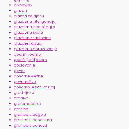
giveaway
glazba
glazba za djecu
glazbena inteligencija
glazbena pedagogija
glazbena škola
glazbene radionice
glazbeni odgoj
glazbeno obrazovanje
godišnji odmor
godišnji s djecom
gostovanje
govor
govorne vježbe
govorništvo
govorno jezični razvoj
grad rijeka
gradivo
grafomotorika
granice
granice u odgoju
granice u odnosima
granice u odnosu