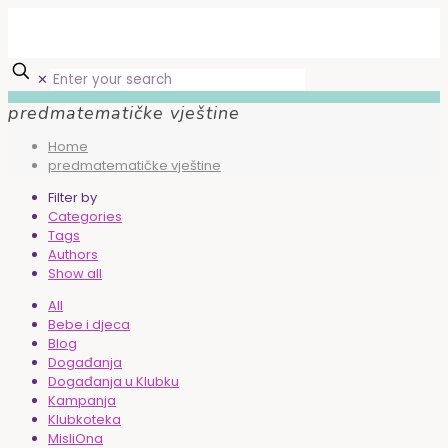
✕
predmatematičke vještine
Home
predmatematičke vještine
Filter by
Categories
Tags
Authors
Show all
All
Bebe i djeca
Blog
Događanja
Događanja u Klubku
Kampanja
Klubkoteka
MisliOna