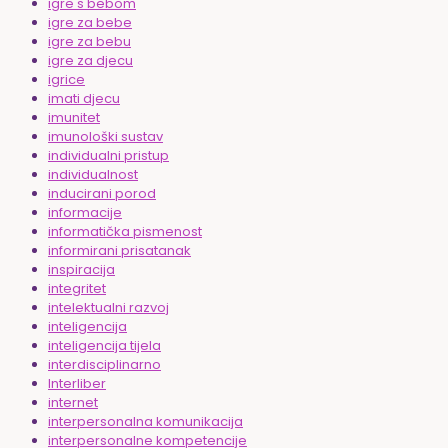
igre s bebom
igre za bebe
igre za bebu
igre za djecu
igrice
imati djecu
imunitet
imunološki sustav
individualni pristup
individualnost
inducirani porod
informacije
informatička pismenost
informirani prisatanak
inspiracija
integritet
intelektualni razvoj
inteligencija
inteligencija tijela
interdisciplinarno
Interliber
internet
interpersonalna komunikacija
interpersonalne kompetencije