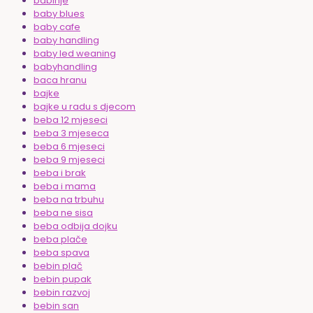
babinje
baby blues
baby cafe
baby handling
baby led weaning
babyhandling
baca hranu
bajke
bajke u radu s djecom
beba 12 mjeseci
beba 3 mjeseca
beba 6 mjeseci
beba 9 mjeseci
beba i brak
beba i mama
beba na trbuhu
beba ne sisa
beba odbija dojku
beba plače
beba spava
bebin plač
bebin pupak
bebin razvoj
bebin san