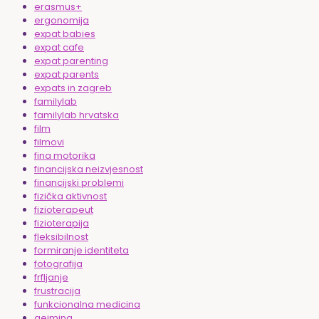
erasmus+
ergonomija
expat babies
expat cafe
expat parenting
expat parents
expats in zagreb
familylab
familylab hrvatska
film
filmovi
fina motorika
financijska neizvjesnost
financijski problemi
fizička aktivnost
fizioterapeut
fizioterapija
fleksibilnost
formiranje identiteta
fotografija
frfljanje
frustracija
funkcionalna medicina
gejming