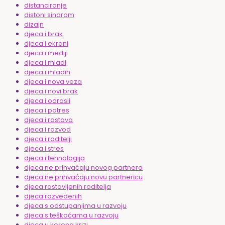
distanciranje
distoni sindrom
dizajn
djeca i brak
djeca i ekrani
djeca i mediji
djeca i mladi
djeca i mladih
djeca i nova veza
djeca i novi brak
djeca i odrasli
djeca i potres
djeca i rastava
djeca i razvod
djeca i roditelji
djeca i stres
djeca i tehnologija
djeca ne prihvaćaju novog partnera
djeca ne prihvaćaju novu partnericu
djeca rastavljenih roditelja
djeca razvedenih
djeca s odstupanjima u razvoju
djeca s teškoćama u razvoju
djeca u korona krizi