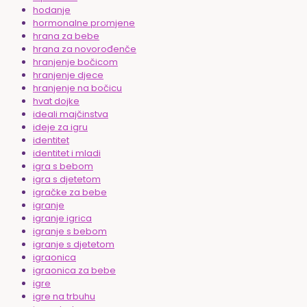
hodanje
hormonalne promjene
hrana za bebe
hrana za novorođenče
hranjenje bočicom
hranjenje djece
hranjenje na bočicu
hvat dojke
ideali majčinstva
ideje za igru
identitet
identitet i mladi
igra s bebom
igra s djetetom
igračke za bebe
igranje
igranje igrica
igranje s bebom
igranje s djetetom
igraonica
igraonica za bebe
igre
igre na trbuhu