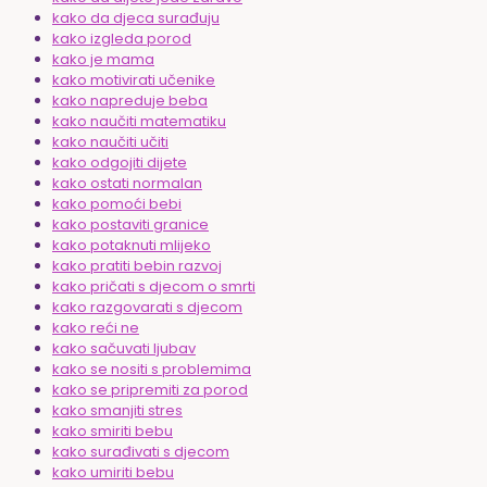
kako da djeca surađuju
kako izgleda porod
kako je mama
kako motivirati učenike
kako napreduje beba
kako naučiti matematiku
kako naučiti učiti
kako odgojiti dijete
kako ostati normalan
kako pomoći bebi
kako postaviti granice
kako potaknuti mlijeko
kako pratiti bebin razvoj
kako pričati s djecom o smrti
kako razgovarati s djecom
kako reći ne
kako sačuvati ljubav
kako se nositi s problemima
kako se pripremiti za porod
kako smanjiti stres
kako smiriti bebu
kako surađivati s djecom
kako umiriti bebu