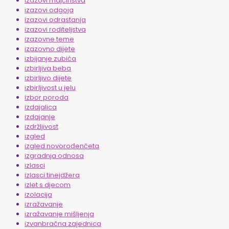
izazovi majčinstva
izazovi odgoja
izazovi odrastanja
izazovi roditeljstva
izazovne teme
izazovno dijete
izbijanje zubića
izbirljiva beba
izbirljivo dijete
izbirljivost u jelu
izbor poroda
izdajalica
izdajanje
izdržljivost
izgled
izgled novorođenčeta
izgradnja odnosa
izlasci
izlasci tinejdžera
izlet s djecom
izolacija
izražavanje
izražavanje mišljenja
izvanbračna zajednica