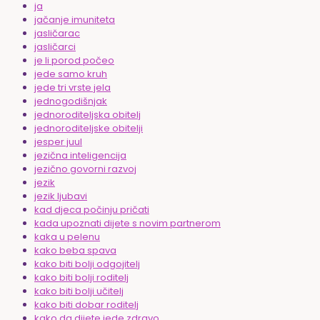
ja
jačanje imuniteta
jasličarac
jasličarci
je li porod počeo
jede samo kruh
jede tri vrste jela
jednogodišnjak
jednoroditeljska obitelj
jednoroditeljske obitelji
jesper juul
jezična inteligencija
jezično govorni razvoj
jezik
jezik ljubavi
kad djeca počinju pričati
kada upoznati dijete s novim partnerom
kaka u pelenu
kako beba spava
kako biti bolji odgojitelj
kako biti bolji roditelj
kako biti bolji učitelj
kako biti dobar roditelj
kako da dijete jede zdravo