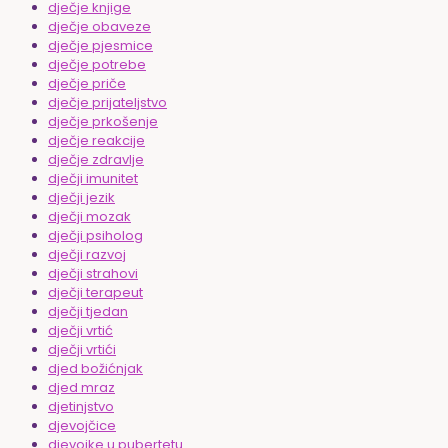
dječje knjige
dječje obaveze
dječje pjesmice
dječje potrebe
dječje priče
dječje prijateljstvo
dječje prkošenje
dječje reakcije
dječje zdravlje
dječji imunitet
dječji jezik
dječji mozak
dječji psiholog
dječji razvoj
dječji strahovi
dječji terapeut
dječji tjedan
dječji vrtić
dječji vrtići
djed božićnjak
djed mraz
djetinjstvo
djevojčice
djevojke u pubertetu