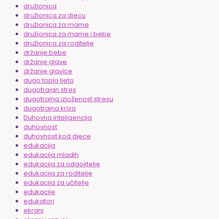
družionica
družionica za djecu
družionica za mame
družionica za mame i bebe
družionica za roditelje
držanje bebe
držanje glave
držanje glavice
dugo toplo ljeto
dugotrajan stres
dugotrajna izloženost stresu
dugotrajna kriza
Duhovna inteligencija
duhovnost
duhovnost kod djece
edukacija
edukacija mladih
edukacija za odgojitelje
edukacija za roditelje
edukacija za učitelje
edukacije
edukatori
ekrani