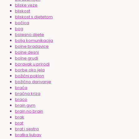
bliske veze
bliskost
bliskost s djetetom
bočica
bog
bolesno dijete
bolja komunikacija
bolne bradavice
bolne desni
bolne grudi
boravak u prirodi
borbe oko jela
božićni poklon
božićno darivanje
braća
bračna kriza
braco
brain gym
brain no brain
brak
brat
brat i sestra
bratka ljubav