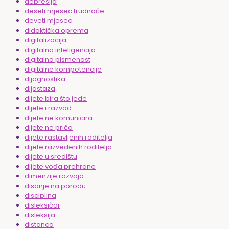
depresija
deseti mjesec trudnoće
deveti mjesec
didaktička oprema
digitalizacija
digitalna inteligencija
digitalna pismenost
digitalne kompetencije
dijagnostika
dijastaza
dijete bira što jede
dijete i razvod
dijete ne komunicira
dijete ne priča
dijete rastavljenih roditelja
dijete razvedenih roditelja
dijete u središtu
dijete vođa prehrane
dimenzije razvoja
disanje na porodu
disciplina
disleksičar
disleksija
distanca