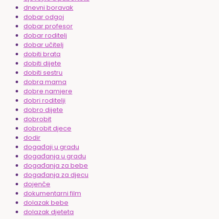
dnevni boravak
dobar odgoj
dobar profesor
dobar roditelj
dobar učitelj
dobiti brata
dobiti dijete
dobiti sestru
dobra mama
dobre namjere
dobri roditelji
dobro dijete
dobrobit
dobrobit djece
dodir
događaji u gradu
događanja u gradu
događanja za bebe
događanja za djecu
dojenče
dokumentarni film
dolazak bebe
dolazak djeteta