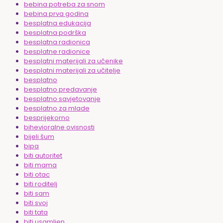
bebina potreba za snom
bebina prva godina
besplatna edukacija
besplatna podrška
besplatna radionica
besplatne radionice
besplatni materijali za učenike
besplatni materijali za učitelje
besplatno
besplatno predavanje
besplatno savjetovanje
besplatno za mlade
besprijekorno
bihevioralne ovisnosti
bijeli šum
bipa
biti autoritet
biti mama
biti otac
biti roditelj
biti sam
biti svoj
biti tata
biti usamljen