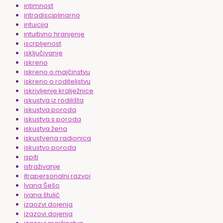
intimnost
intradisciplinarno
intuicija
intuitivno hranjenje
iscrpljenost
isključivanje
iskreno
iskreno o majčinstvu
iskreno o roditeljstvu
iskrivljenje kralježnice
iskustva iz rodilišta
iskustva poroda
iskustva s poroda
iskustva žena
iskustvena radionica
iskustvo poroda
ispiti
istraživanje
itrapersonalni razvoj
Ivana Šešo
ivana štulić
izaozvi dojenja
izazovi dojenja