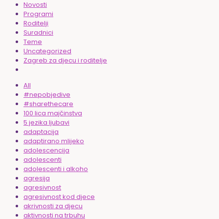
Novosti
Programi
Roditelji
Suradnici
Teme
Uncategorized
Zagreb za djecu i roditelje
All
#nepobjedive
#sharethecare
100 lica majčinstva
5 jezika ljubavi
adaptacija
adaptirano mlijeko
adolescencija
adolescenti
adolescenti i alkoho
agresija
agresivnost
agresivnost kod djece
akrivnosti za djecu
aktivnosti na trbuhu