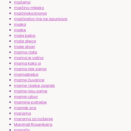
maćeha
majčino mlijeko
majčinska krivnja
majčinstvo me ne ispunjava
majka
majke
mala beba
mala djeca
male stvari
mama i tata
mama je važna
mama kako si
mama nije sama
mamaibeba
mame čuvarice
mame i bebe zagreb
mame nisu same
mamin izbor
mamine potrebe
manjak sna
marama
marama za nošenje
Marshall Rosenberg
masaža