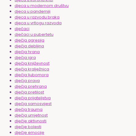
djeca u modernom društvu
djeca u pandemiji
djeca u razvodu braka
djeca u vrtlogu razvoda
dječaci
dječaci u pubertetu
dječja agresija
dječja debljina
dječja hrana
dječja igra
dječja književnost
dječja kralježnica
dječja ljubomora
dječja prava
dječja prehrana
dječja pretilost
dječja prijateljstva
dječja samosvijest
dječja trauma
dječja umjetnost
dječje aktivnosti
dječje bolesti
dječje emocije