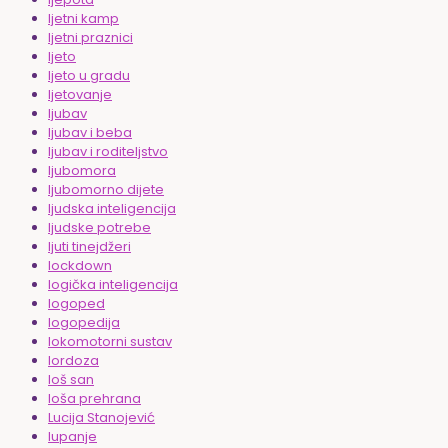
ljetni kamp
ljetni praznici
ljeto
ljeto u gradu
ljetovanje
ljubav
ljubav i beba
ljubav i roditeljstvo
ljubomora
ljubomorno dijete
ljudska inteligencija
ljudske potrebe
ljuti tinejdžeri
lockdown
logička inteligencija
logoped
logopedija
lokomotorni sustav
lordoza
loš san
loša prehrana
Lucija Stanojević
lupanje