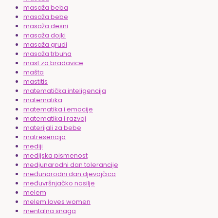
masaža beba
masaža bebe
masaža desni
masaža dojki
masaža grudi
masaža trbuha
mast za bradavice
mašta
mastitis
matematička inteligencija
matematika
matematika i emocije
matematika i razvoj
materijali za bebe
matresencija
mediji
medijska pismenost
medjunarodni dan tolerancije
međunarodni dan djevojčica
međuvršnjačko nasilje
melem
melem loves women
mentalna snaga