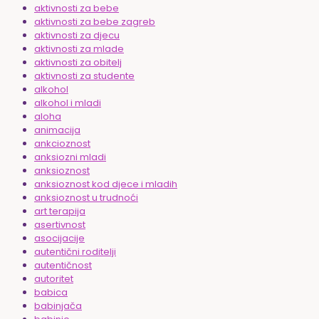
aktivnosti za bebe
aktivnosti za bebe zagreb
aktivnosti za djecu
aktivnosti za mlade
aktivnosti za obitelj
aktivnosti za studente
alkohol
alkohol i mladi
aloha
animacija
ankcioznost
anksiozni mladi
anksioznost
anksioznost kod djece i mladih
anksioznost u trudnoći
art terapija
asertivnost
asocijacije
autentični roditelji
autentičnost
autoritet
babica
babinjača