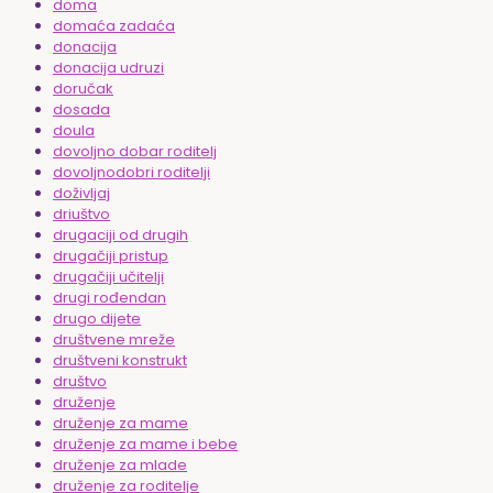
doma
domaća zadaća
donacija
donacija udruzi
doručak
dosada
doula
dovoljno dobar roditelj
dovoljnodobri roditelji
doživljaj
driuštvo
drugaciji od drugih
drugačiji pristup
drugačiji učitelji
drugi rođendan
drugo dijete
društvene mreže
društveni konstrukt
društvo
druženje
druženje za mame
druženje za mame i bebe
druženje za mlade
druženje za roditelje