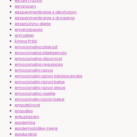
ekrani i razvoj
ekranizam
eksperimentiranje s alkoholom
eksperimentiranje s drogama
eksplozivno dijete
emancipacija
emi pikler
Emina Pršić
emocionalna bliskost
emocionalna inteligencija
emocionalna otpornost
emocionalna regulacija
emocionalni razvoj
emocionalni razvoj adolescenata
emocionalni razvoj bebe
emocionalni razvoj djece
emocionalno nasilje
emozionalni razvoj bebe
empatičnost
empatija
entuzijazam
epidemija
epidemiološke mjere
epiduralna