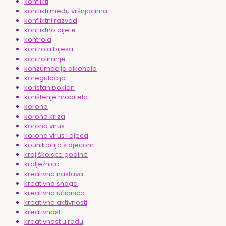
konflikti
konflikti među vršnjacima
konfliktni razvod
konfliktno dijete
kontrola
kontrola bijesa
kontroliranje
konzumacija alkohola
koregulacija
koristan poklon
korištenje mobitela
korona
korona kriza
korona virus
korona virus i djeca
kounikacija s djecom
kraj školske godine
kralježnica
kreativna nastava
kreativna snaga
kreativna učionica
kreativne aktivnosti
kreativnost
kreativnost u radu