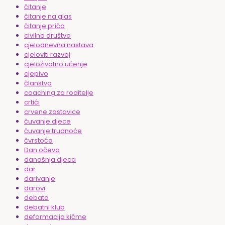
čitanje
čitanje na glas
čitanje priča
civilno društvo
cjelodnevna nastava
cjeloviti razvoj
cjeloživotno učenje
cjepivo
članstvo
coaching za roditelje
crtići
crvene zastavice
čuvanje djece
čuvanje trudnoće
čvrstoća
Dan očeva
današnja djeca
dar
darivanje
darovi
debata
debatni klub
deformacija kičme