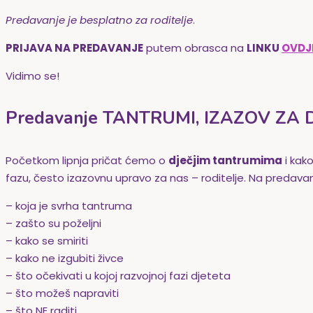
Predavanje je
besplatno za roditelje
.
PRIJAVA NA PREDAVANJE
putem obrasca na
LINKU
OVDJ
Vidimo se!
Predavanje TANTRUMI, IZAZOV ZA D
Početkom lipnja pričat ćemo o
dječjim
tantrumima
i kak
fazu, često izazovnu upravo za nas – roditelje.
Na predavanj
– koja je svrha tantruma
– zašto su poželjni
– kako se smiriti
– kako ne izgubiti živce
– što očekivati u kojoj razvojnoj fazi djeteta
– što možeš napraviti
– što NE raditi