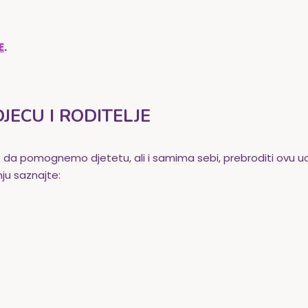
E
.
JECU I RODITELJE
o da pomognemo djetetu, ali i samima sebi, prebroditi ovu u
u saznajte: