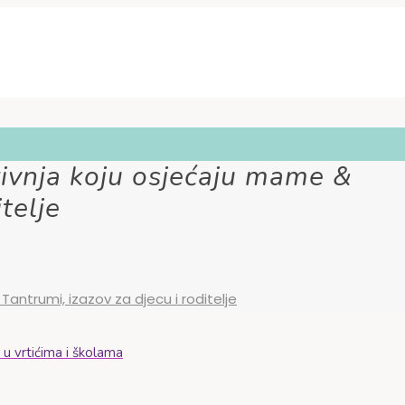
nja koju osjećaju mame &
telje
ntrumi, izazov za djecu i roditelje
 vrtićima i školama