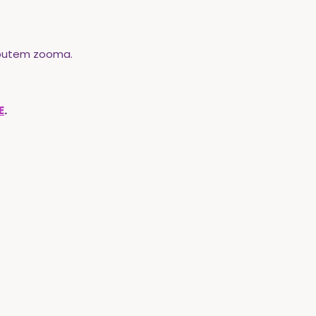
 putem zooma.
E
.