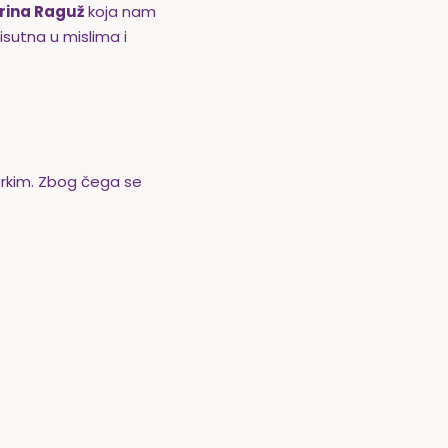
rina Raguž
koja nam
sutna u mislima i
gorkim. Zbog čega se