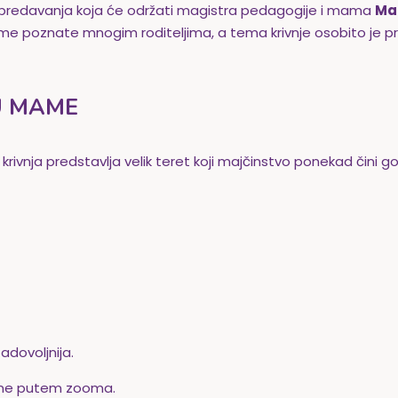
na predavanja koja će održati magistra pedagogije i mama
Ma
me poznate mnogim roditeljima, a tema krivnje osobito je pri
JU MAME
a krivnja predstavlja velik teret koji majčinstvo ponekad čini 
dovoljnija.
line putem zooma.