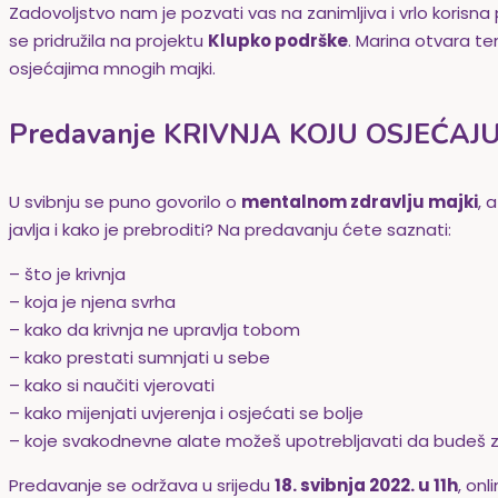
Zadovoljstvo nam je pozvati vas na zanimljiva i vrlo koris
se pridružila na projektu
Klupko podrške
. Marina otvara te
osjećajima mnogih majki.
Predavanje KRIVNJA KOJU OSJEĆA
U svibnju se puno govorilo o
mentalnom zdravlju majki
, 
javlja i kako je prebroditi? Na predavanju ćete saznati:
– što je krivnja
– koja je njena svrha
– kako da krivnja ne upravlja tobom
– kako prestati sumnjati u sebe
– kako si naučiti vjerovati
– kako mijenjati uvjerenja i osjećati se bolje
– koje svakodnevne alate možeš upotrebljavati da budeš za
Predavanje se održava u srijedu
18. svibnja 2022. u 11h
, on