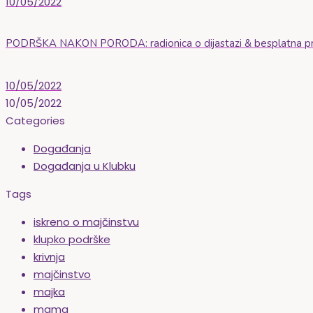
10/05/2022
PODRŠKA NAKON PORODA: radionica o dijastazi & besplatna prič
10/05/2022
10/05/2022
Categories
Događanja
Događanja u Klubku
Tags
iskreno o majčinstvu
klupko podrške
krivnja
majčinstvo
majka
mama