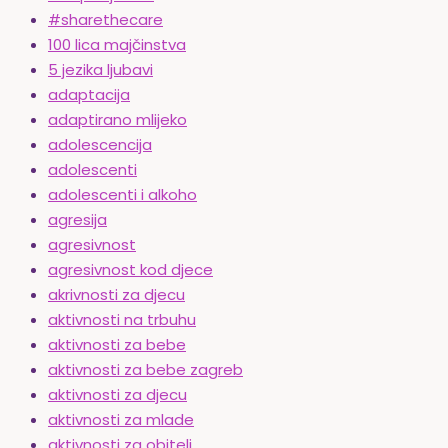
#sharethecare
100 lica majčinstva
5 jezika ljubavi
adaptacija
adaptirano mlijeko
adolescencija
adolescenti
adolescenti i alkoho
agresija
agresivnost
agresivnost kod djece
akrivnosti za djecu
aktivnosti na trbuhu
aktivnosti za bebe
aktivnosti za bebe zagreb
aktivnosti za djecu
aktivnosti za mlade
aktivnosti za obitelj