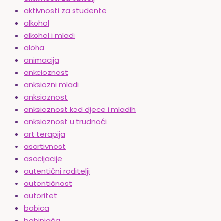
aktivnosti za studente
alkohol
alkohol i mladi
aloha
animacija
ankcioznost
anksiozni mladi
anksioznost
anksioznost kod djece i mladih
anksioznost u trudnoći
art terapija
asertivnost
asocijacije
autentični roditelji
autentičnost
autoritet
babica
babinjača