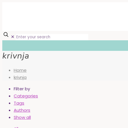
✕
krivnja
Home
krivnja
Filter by
Categories
Tags
Authors
Show all