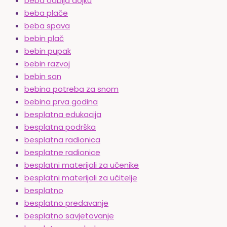
beba odbija dojku
beba plače
beba spava
bebin plač
bebin pupak
bebin razvoj
bebin san
bebina potreba za snom
bebina prva godina
besplatna edukacija
besplatna podrška
besplatna radionica
besplatne radionice
besplatni materijali za učenike
besplatni materijali za učitelje
besplatno
besplatno predavanje
besplatno savjetovanje