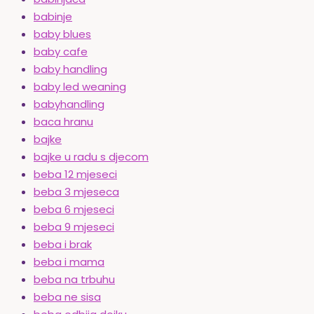
babinje
baby blues
baby cafe
baby handling
baby led weaning
babyhandling
baca hranu
bajke
bajke u radu s djecom
beba 12 mjeseci
beba 3 mjeseca
beba 6 mjeseci
beba 9 mjeseci
beba i brak
beba i mama
beba na trbuhu
beba ne sisa