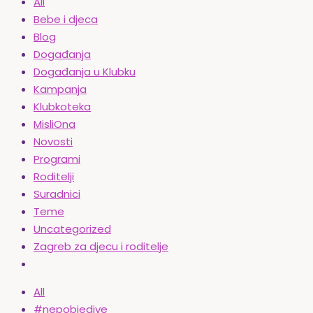
All
Bebe i djeca
Blog
Događanja
Događanja u Klubku
Kampanja
Klubkoteka
MisliOna
Novosti
Programi
Roditelji
Suradnici
Teme
Uncategorized
Zagreb za djecu i roditelje
All
#nepobjedive