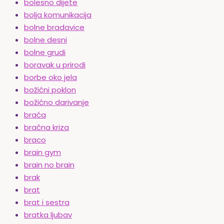
bolesno dijete
bolja komunikacija
bolne bradavice
bolne desni
bolne grudi
boravak u prirodi
borbe oko jela
božićni poklon
božićno darivanje
braća
bračna kriza
braco
brain gym
brain no brain
brak
brat
brat i sestra
bratka ljubav