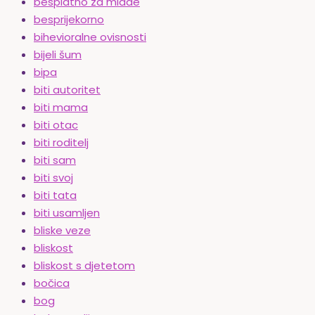
besplatno za mlade
besprijekorno
bihevioralne ovisnosti
bijeli šum
bipa
biti autoritet
biti mama
biti otac
biti roditelj
biti sam
biti svoj
biti tata
biti usamljen
bliske veze
bliskost
bliskost s djetetom
bočica
bog