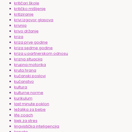
kritičari škole
kritičko mišljenje
kritiziranje
krivi izgovor glasova
krivnja
krivo držanje
kriza
kriza prve godine
kriza sedme godine
kriza u partnerskom odnosu
krizna situacija
krupna motorika
kruta hrana
kućanski poslovi
kućanstvo
kultura
kulturne norme
kurikulum
last minute poklon
ležaljka za bebe
life coach
lijek za stres
lingvistička inteligencija
ljepota