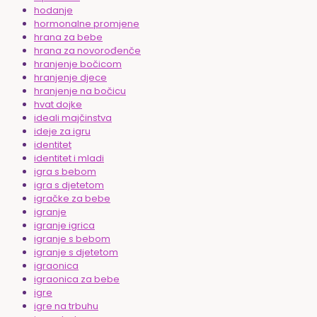
hodanje
hormonalne promjene
hrana za bebe
hrana za novorođenče
hranjenje bočicom
hranjenje djece
hranjenje na bočicu
hvat dojke
ideali majčinstva
ideje za igru
identitet
identitet i mladi
igra s bebom
igra s djetetom
igračke za bebe
igranje
igranje igrica
igranje s bebom
igranje s djetetom
igraonica
igraonica za bebe
igre
igre na trbuhu