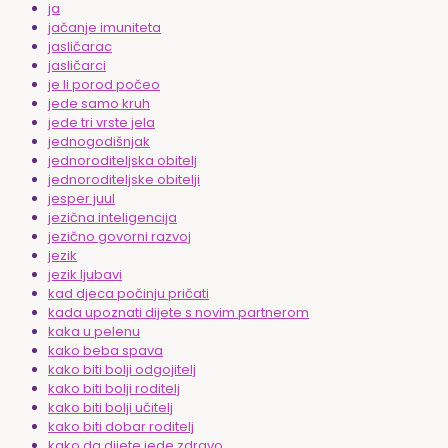
ja
jačanje imuniteta
jasličarac
jasličarci
je li porod počeo
jede samo kruh
jede tri vrste jela
jednogodišnjak
jednoroditeljska obitelj
jednoroditeljske obitelji
jesper juul
jezična inteligencija
jezično govorni razvoj
jezik
jezik ljubavi
kad djeca počinju pričati
kada upoznati dijete s novim partnerom
kaka u pelenu
kako beba spava
kako biti bolji odgojitelj
kako biti bolji roditelj
kako biti bolji učitelj
kako biti dobar roditelj
kako da dijete jede zdravo