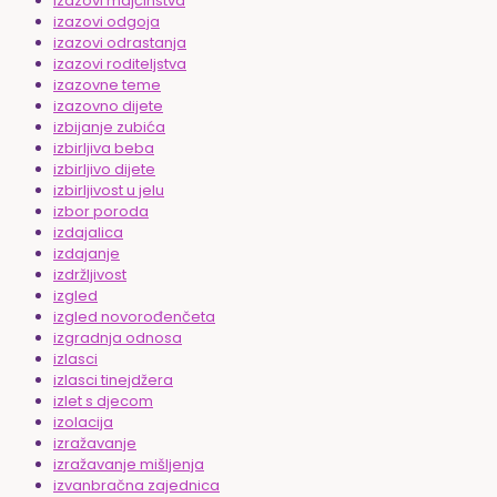
izazovi majčinstva
izazovi odgoja
izazovi odrastanja
izazovi roditeljstva
izazovne teme
izazovno dijete
izbijanje zubića
izbirljiva beba
izbirljivo dijete
izbirljivost u jelu
izbor poroda
izdajalica
izdajanje
izdržljivost
izgled
izgled novorođenčeta
izgradnja odnosa
izlasci
izlasci tinejdžera
izlet s djecom
izolacija
izražavanje
izražavanje mišljenja
izvanbračna zajednica