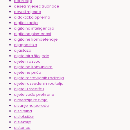
depresija
deseti mjesec trudnoće
deveti mjesec
didaktička oprema
digitalizacija
digitalna inteligencija
digitalna pismenost
digitalne kompetencije
dijagnostika
dijastaza
dijete bira što jede
dijete i razvod
dijete ne komunicira
dijete ne priča
dijete rastavljenih roditelja
dijete razvedenih roditelja
dijete u središtu
dijete vođa prehrane
dimenzije razvoja
disanje na porodu
disciplina
disleksičar
disleksija
distanca