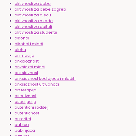
aktivnosti za bebe
aktivnosti za bebe zagreb
aktivnosti za djecu
aktivnosti za mlade
aktivnosti za obitelj
aktivnosti za studente
alkohol
alkohol i mladi
aloha
animacija
ankcioznost
anksiozni mladi
anksioznost
anksioznost kod djece i mladih
anksioznost u trudnoći
art terapija
asertivnost
asocijacije
autentični roditelji
autentičnost
autoritet
babica
babinjača