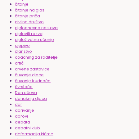
čitanje
čitanje na glas
čitanje priča
civilno društvo
cjelodnevna nastava
cjeloviti razvoj
cjeloživotno učenje
cjepivo
članstvo
coaching za roditelje
crtići
crvene zastavice
čuvanje djece
čuvanje trudnoće
čvrstoća
Dan očeva
današnja djeca
dar
darivanje
darovi
debata
debatni klub
deformacija kičme