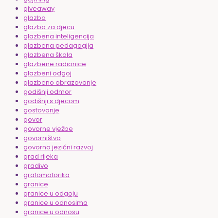
giveaway
glazba
glazba za djecu
glazbena inteligencija
glazbena pedagogija
glazbena škola
glazbene radionice
glazbeni odgoj
glazbeno obrazovanje
godišnji odmor
godišnji s djecom
gostovanje
govor
govorne vježbe
govorništvo
govorno jezični razvoj
grad rijeka
gradivo
grafomotorika
granice
granice u odgoju
granice u odnosima
granice u odnosu