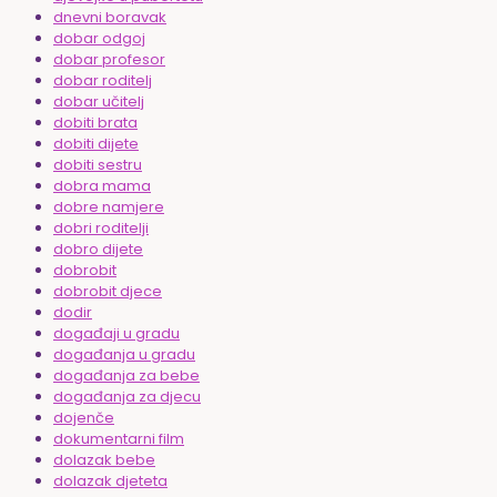
dnevni boravak
dobar odgoj
dobar profesor
dobar roditelj
dobar učitelj
dobiti brata
dobiti dijete
dobiti sestru
dobra mama
dobre namjere
dobri roditelji
dobro dijete
dobrobit
dobrobit djece
dodir
događaji u gradu
događanja u gradu
događanja za bebe
događanja za djecu
dojenče
dokumentarni film
dolazak bebe
dolazak djeteta