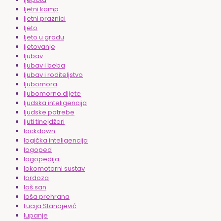
ljetni kamp
ljetni praznici
ljeto
ljeto u gradu
ljetovanje
ljubav
ljubav i beba
ljubav i roditeljstvo
ljubomora
ljubomorno dijete
ljudska inteligencija
ljudske potrebe
ljuti tinejdžeri
lockdown
logička inteligencija
logoped
logopedija
lokomotorni sustav
lordoza
loš san
loša prehrana
Lucija Stanojević
lupanje