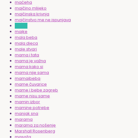
maćeha
majčino mlijeko
majčinska krivnja
majčinstvo me ne ispunjava
majka
majke
mala beba
mala djeca
male stvari
mama i tata
mama je važna
mama kako si
mama nije sama
mamaibeba
mame čuvarice
mame i bebe zagreb
mame nisu same
mamin izbor
mamine potrebe
manjak sna
marama
marama za nošenje
Marshall Rosenberg
masaža