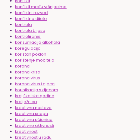
konflikti
konflikti među vršnjacima
konfliktni razvod
konfliktno dijete
kontrola
kontrola bijesa
kontroliranje
konzumacija alkohola
koregulacija
koristan poklon
korištenje mobitela
korona
korona kriza
korona virus
korona virus i djeca
kounikacija s djecom
kraj školske godine
kralježnica
kreativna nastava
kreativna snaga
kreativna učionica
kreativne aktivnosti
kreativnost
kreativnost u radu