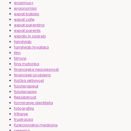
erasmus+
ergonomija
expat babies
expat cafe
expat parenting
expat parents
expats in zagreb
familylab
familylab hrvatska
film
filmovi
fina motorika
financijska neizvjesnost
financijski problemi
fizička aktivnost
fizioterapeut
fizioterapija
fleksibilnost
formiranje identiteta
fotografija
frfljanje
frustracija
funkcionalna medicina
gejming