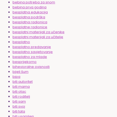
bebina potreba za snom
bebina prva godina
besplatna edukacija
besplatna podrška
besplatna radionica
besplatne radionice
besplatni materijali za učenike
besplatni materijali za učitelje
besplatno
besplatno predavanje
besplatno savjetovanje
besplatno za mlade
besprijekorno
bihevioralne ovisnosti
bijeli šum
bipa
biti autoritet
biti mama
biti otac
biti roditelj
biti sam
biti svoj
biti tata
biti usamljen