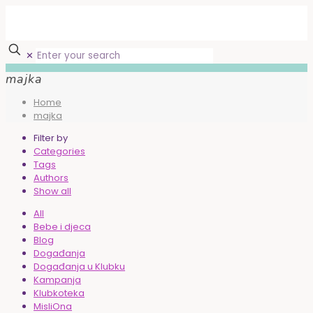
✕
majka
Home
majka
Filter by
Categories
Tags
Authors
Show all
All
Bebe i djeca
Blog
Događanja
Događanja u Klubku
Kampanja
Klubkoteka
MisliOna