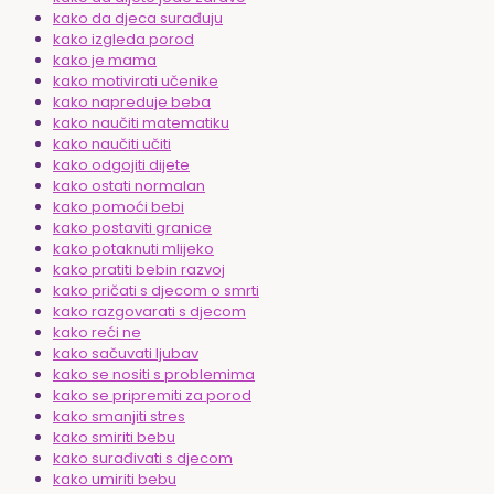
kako da djeca surađuju
kako izgleda porod
kako je mama
kako motivirati učenike
kako napreduje beba
kako naučiti matematiku
kako naučiti učiti
kako odgojiti dijete
kako ostati normalan
kako pomoći bebi
kako postaviti granice
kako potaknuti mlijeko
kako pratiti bebin razvoj
kako pričati s djecom o smrti
kako razgovarati s djecom
kako reći ne
kako sačuvati ljubav
kako se nositi s problemima
kako se pripremiti za porod
kako smanjiti stres
kako smiriti bebu
kako surađivati s djecom
kako umiriti bebu