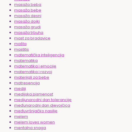
masaža beba
masaža bebe
masaža desni
masaža dojki
masaža grudi
masaža trbuha
mast za bradavice
mašta
mastitis
matematička inteligencija
matematika
matematika i emocije
matematika i razvoj
materijali za bebe
matresencija
mediji
medijska pismenost
medjunarodni dan tolerancije
međunarodni dan djevojčica
međuvršnjačko nasilje
melem
melem loves women
mentalna snaga