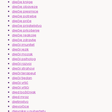
dječje knjige
dječje obaveze
dječje pjesmice
dječje potrebe
dječje priče
dječje prijateljstvo
dječje prkošenje
dječje reakcije
dječje zdravlje
dječji imunitet
dječji jezik
dječji mozak
dječji psiholog
dječji razvoj
dječji strahovi
dječji terapeut
dječji tjedan
dječji vrtić
dječji vrtići
djed božićnjak
djed mraz
djetinjstvo
djevojčice
djevojke u pubertetu