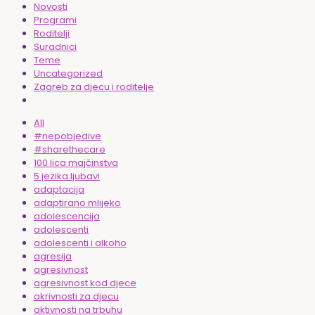
Novosti
Programi
Roditelji
Suradnici
Teme
Uncategorized
Zagreb za djecu i roditelje
All
#nepobjedive
#sharethecare
100 lica majčinstva
5 jezika ljubavi
adaptacija
adaptirano mlijeko
adolescencija
adolescenti
adolescenti i alkoho
agresija
agresivnost
agresivnost kod djece
akrivnosti za djecu
aktivnosti na trbuhu