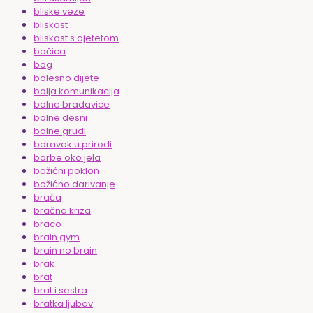
bliske veze
bliskost
bliskost s djetetom
bočica
bog
bolesno dijete
bolja komunikacija
bolne bradavice
bolne desni
bolne grudi
boravak u prirodi
borbe oko jela
božićni poklon
božićno darivanje
braća
bračna kriza
braco
brain gym
brain no brain
brak
brat
brat i sestra
bratka ljubav