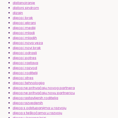
distanciranje
distoni sindrom
dizajn
djeca i brak
djeca i ekrani
djeca i mediji
djeca i mladi
djeca i mladih
djeca i nova veza
djeca i novi brak
djeca i odrasli
djeca i potres
djeca i rastava
djeca i razvod
djeca i roditelji
djeca i stres
djeca i tehnologija
djeca ne prihvaćaju novog partnera
djeca ne prihvaćaju novu partnericu
djeca rastavljenih roditelja
djeca razvedenih
djeca s odstupanjima u razvoju
djeca s teškoćama u razvoju
djeca u korona krizi