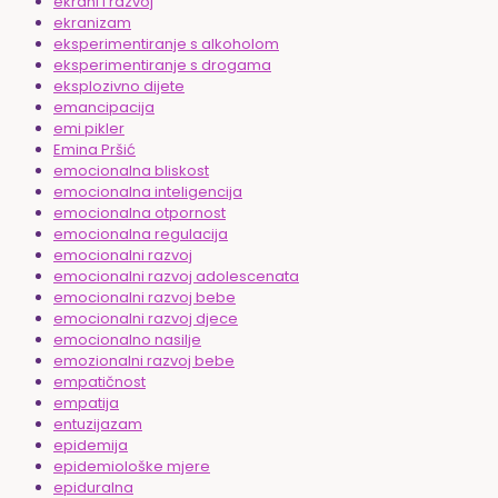
ekrani i razvoj
ekranizam
eksperimentiranje s alkoholom
eksperimentiranje s drogama
eksplozivno dijete
emancipacija
emi pikler
Emina Pršić
emocionalna bliskost
emocionalna inteligencija
emocionalna otpornost
emocionalna regulacija
emocionalni razvoj
emocionalni razvoj adolescenata
emocionalni razvoj bebe
emocionalni razvoj djece
emocionalno nasilje
emozionalni razvoj bebe
empatičnost
empatija
entuzijazam
epidemija
epidemiološke mjere
epiduralna