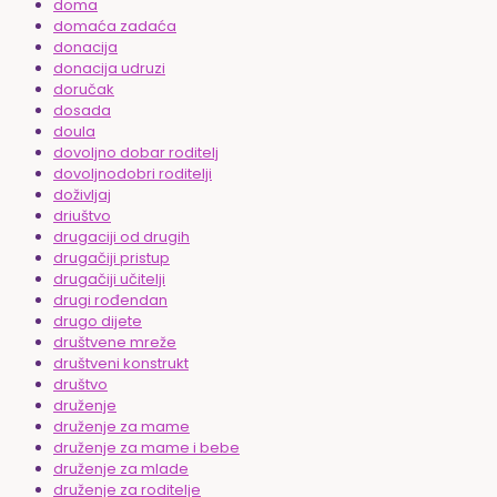
doma
domaća zadaća
donacija
donacija udruzi
doručak
dosada
doula
dovoljno dobar roditelj
dovoljnodobri roditelji
doživljaj
driuštvo
drugaciji od drugih
drugačiji pristup
drugačiji učitelji
drugi rođendan
drugo dijete
društvene mreže
društveni konstrukt
društvo
druženje
druženje za mame
druženje za mame i bebe
druženje za mlade
druženje za roditelje