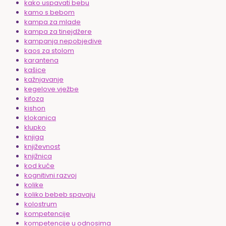
kako uspavati bebu
kamo s bebom
kampa za mlade
kampa za tinejdžere
kampanja nepobjedive
kaos za stolom
karantena
kašice
kažnjavanje
kegelove vježbe
kifoza
kishon
klokanica
klupko
knjiga
književnost
knjižnica
kod kuće
kognitivni razvoj
kolike
koliko bebeb spavaju
kolostrum
kompetencije
kompetencije u odnosima