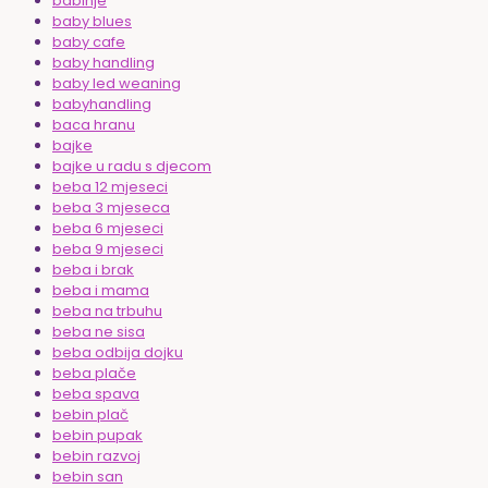
babinje
baby blues
baby cafe
baby handling
baby led weaning
babyhandling
baca hranu
bajke
bajke u radu s djecom
beba 12 mjeseci
beba 3 mjeseca
beba 6 mjeseci
beba 9 mjeseci
beba i brak
beba i mama
beba na trbuhu
beba ne sisa
beba odbija dojku
beba plače
beba spava
bebin plač
bebin pupak
bebin razvoj
bebin san