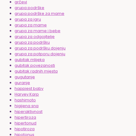
grčevi
grupa podrške
grupa podrške za mame
grupa za igru
grupa za mame
grupa za mame i bebe
grupa za odgojitelje
grupa za podršku
grupa za podršku dojenju
grupa za potporu dojenju
gubitak mlijeka
gubitak povezanosti
gubitak radnih mjesta
gugutanje
guranje
happiest baby
Harvey Karp
hashimoto
higijena sna
hiperaktivnost
hipertiroza
hipertonud
hipotiroza
hipotonus