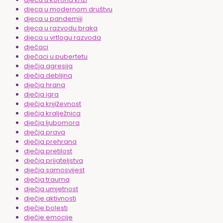
djeca u modernom društvu
djeca u pandemiji
djeca u razvodu braka
djeca u vrtlogu razvoda
dječaci
dječaci u pubertetu
dječja agresija
dječja debljina
dječja hrana
dječja igra
dječja književnost
dječja kralježnica
dječja ljubomora
dječja prava
dječja prehrana
dječja pretilost
dječja prijateljstva
dječja samosvijest
dječja trauma
dječja umjetnost
dječje aktivnosti
dječje bolesti
dječje emocije