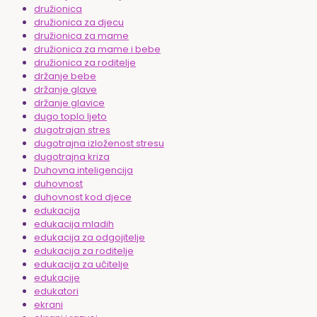
družionica
družionica za djecu
družionica za mame
družionica za mame i bebe
družionica za roditelje
držanje bebe
držanje glave
držanje glavice
dugo toplo ljeto
dugotrajan stres
dugotrajna izloženost stresu
dugotrajna kriza
Duhovna inteligencija
duhovnost
duhovnost kod djece
edukacija
edukacija mladih
edukacija za odgojitelje
edukacija za roditelje
edukacija za učitelje
edukacije
edukatori
ekrani