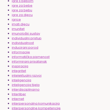
igre s bebom
igre za bebe
igre za bebu
igre za djecu
igrice
imati djecu
imunitet
imunološki sustav
individualni pristup
individualnost
inducirani porod
informacije
informatička pismenost
informirani prisatanak
inspiracija
integritet
intelektualni razvoj
inteligencija
inteligencija tijela
interdisciplinarno
Interliber
internet
interpersonalna komunikacija
interpersonalne kompetencije