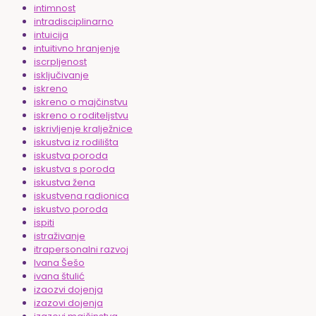
intimnost
intradisciplinarno
intuicija
intuitivno hranjenje
iscrpljenost
isključivanje
iskreno
iskreno o majčinstvu
iskreno o roditeljstvu
iskrivljenje kralježnice
iskustva iz rodilišta
iskustva poroda
iskustva s poroda
iskustva žena
iskustvena radionica
iskustvo poroda
ispiti
istraživanje
itrapersonalni razvoj
Ivana Šešo
ivana štulić
izaozvi dojenja
izazovi dojenja