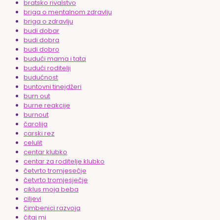
bratsko rivalstvo
briga o mentalnom zdravlju
briga o zdravlju
budi dobar
budi dobra
budi dobro
budući mama i tata
budući roditelji
budućnost
buntovni tinejdžeri
burn out
burne reakcije
burnout
čarolija
carski rez
celulit
centar klubko
centar za roditelje klubko
četvrto tromjesečje
četvrto tromjesječje
ciklus moja beba
ciljevi
čimbenici razvoja
čitaj mi