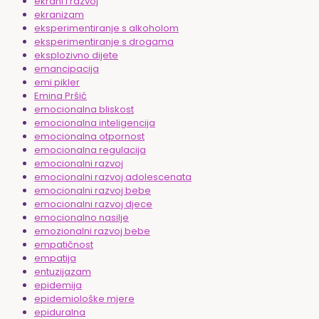
ekrani i razvoj
ekranizam
eksperimentiranje s alkoholom
eksperimentiranje s drogama
eksplozivno dijete
emancipacija
emi pikler
Emina Pršić
emocionalna bliskost
emocionalna inteligencija
emocionalna otpornost
emocionalna regulacija
emocionalni razvoj
emocionalni razvoj adolescenata
emocionalni razvoj bebe
emocionalni razvoj djece
emocionalno nasilje
emozionalni razvoj bebe
empatičnost
empatija
entuzijazam
epidemija
epidemiološke mjere
epiduralna