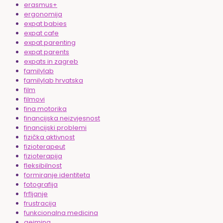
erasmus+
ergonomija
expat babies
expat cafe
expat parenting
expat parents
expats in zagreb
familylab
familylab hrvatska
film
filmovi
fina motorika
financijska neizvjesnost
financijski problemi
fizička aktivnost
fizioterapeut
fizioterapija
fleksibilnost
formiranje identiteta
fotografija
frfljanje
frustracija
funkcionalna medicina
gejming