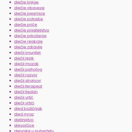
dječje knjige
dječje obaveze
dječje pjesmice
dječje potrebe
dječje priče
dječje prijateljstvo
dječje prkošenje
dječje reakcije
dječje zdravlje
dječji imunitet
dječji jezik
dječji mozak
dječji psiholog
dječji razvoj
dječji strahovi
dječji terapeut
dječji tjedan
dječji vrtić
dječji vrtići
djed božićnjak
djed mraz
djetinjstvo
djevojčice
djevojke u pubertetu