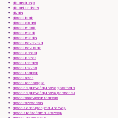
distanciranje
distoni sindrom
dizajn
djeca i brak
djeca i ekrani
djeca i mediji
djeca i mladi
djeca i mladih
djeca i nova veza
djeca i novi brak
djeca i odrasli
djeca i potres
djeca i rastava
djeca i razvod
djeca i roditelji
djeca i stres
djeca i tehnologija
djeca ne prihvaćaju novog partnera
djeca ne prihvaćaju novu partnericu
djeca rastavljenih roditelja
djeca razvedenih
djeca s odstupanjima u razvoju
djeca s teškoćama u razvoju
djeca u korona krizi