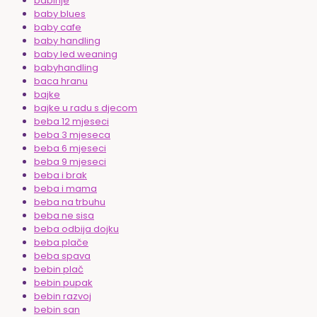
babinje
baby blues
baby cafe
baby handling
baby led weaning
babyhandling
baca hranu
bajke
bajke u radu s djecom
beba 12 mjeseci
beba 3 mjeseca
beba 6 mjeseci
beba 9 mjeseci
beba i brak
beba i mama
beba na trbuhu
beba ne sisa
beba odbija dojku
beba plače
beba spava
bebin plač
bebin pupak
bebin razvoj
bebin san