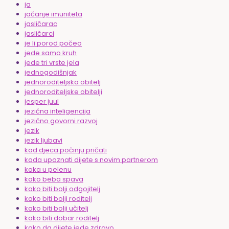
ja
jačanje imuniteta
jasličarac
jasličarci
je li porod počeo
jede samo kruh
jede tri vrste jela
jednogodišnjak
jednoroditeljska obitelj
jednoroditeljske obitelji
jesper juul
jezična inteligencija
jezično govorni razvoj
jezik
jezik ljubavi
kad djeca počinju pričati
kada upoznati dijete s novim partnerom
kaka u pelenu
kako beba spava
kako biti bolji odgojitelj
kako biti bolji roditelj
kako biti bolji učitelj
kako biti dobar roditelj
kako da dijete jede zdravo