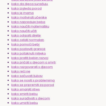
kako da djeca surađuju
kako izgleda porod
kako je mama
kako motivirati učenike
kako napreduje beba
kako naučiti matematiku
kako naučiti učiti
kako odgojiti dijete
kako ostati normalan
kako pomoći bebi
kako postaviti granice
kako potaknuti mlijeko
kako pratiti bebin razvoj
kako pričati s djecom o smrti
kako razgovarati s djecom
kako reći ne
kako sačuvati ljubav
kako se nositi s problemima
kako se pripremiti za porod
kako smanjiti stres
kako smiriti bebu
kako surađivati s djecom
kako umiriti bebu