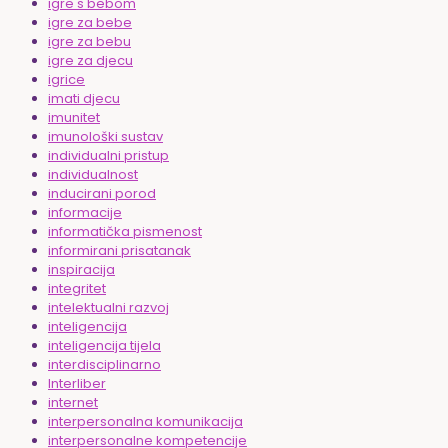
igre s bebom
igre za bebe
igre za bebu
igre za djecu
igrice
imati djecu
imunitet
imunološki sustav
individualni pristup
individualnost
inducirani porod
informacije
informatička pismenost
informirani prisatanak
inspiracija
integritet
intelektualni razvoj
inteligencija
inteligencija tijela
interdisciplinarno
Interliber
internet
interpersonalna komunikacija
interpersonalne kompetencije