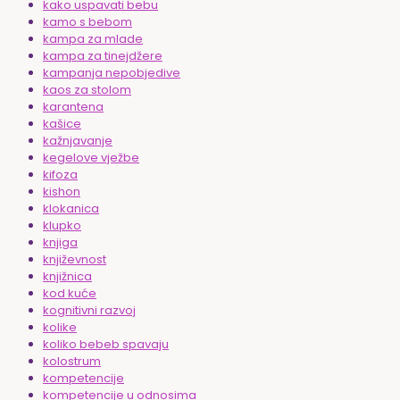
kako uspavati bebu
kamo s bebom
kampa za mlade
kampa za tinejdžere
kampanja nepobjedive
kaos za stolom
karantena
kašice
kažnjavanje
kegelove vježbe
kifoza
kishon
klokanica
klupko
knjiga
književnost
knjižnica
kod kuće
kognitivni razvoj
kolike
koliko bebeb spavaju
kolostrum
kompetencije
kompetencije u odnosima