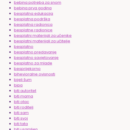
bebina potreba za snom
bebina prva godina
besplatna edukacija
besplatna podrška
besplatna radionica
besplatne radionice
besplatni materijali za učenike
besplatni materijali za učitelje
besplatno
besplatno predavanje
besplatno savjetovanje
besplatno za mlade
besprijekorno
bihevioralne ovisnosti
bijeli šum
bipa
biti autoritet
biti mama
biti otac
biti roditelj
biti sam
biti svoj
biti tata
biti usamljen