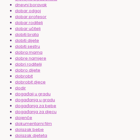
dnevni boravak
dobar odgoj
dobar profesor
dobar roditelj
dobar učitelj
dobiti brata
dobiti dijete
dobiti sestru
dobra mama
dobre namjere
dobri roditelji
dobro dijete
dobrobit
dobrobit djece
dodir
događaji u gradu
događanja u gradu
događanja za bebe
događanja za djecu
dojenče
dokumentarni film
dolazak bebe
dolazak djeteta