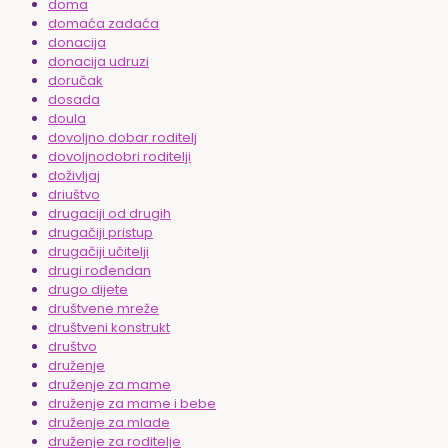
doma
domaća zadaća
donacija
donacija udruzi
doručak
dosada
doula
dovoljno dobar roditelj
dovoljnodobri roditelji
doživljaj
driuštvo
drugaciji od drugih
drugačiji pristup
drugačiji učitelji
drugi rođendan
drugo dijete
društvene mreže
društveni konstrukt
društvo
druženje
druženje za mame
druženje za mame i bebe
druženje za mlade
druženje za roditelje