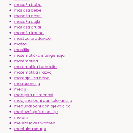
masaža beba
masaža bebe
masaža desni
masaža dojki
masaža grudi
masaža trbuha
mast za bradavice
mašta
mastitis
matematička inteligencija
matematika
matematika i emocije
matematika i razvoj
materijali za bebe
matresencija
mediji
medijska pismenost
medjunarodni dan tolerancije
međunarodni dan djevojčica
međuvršnjačko nasilje
melem
melem loves women
mentalna snaga