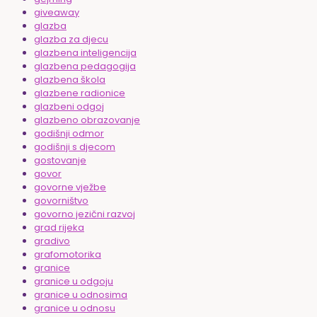
giveaway
glazba
glazba za djecu
glazbena inteligencija
glazbena pedagogija
glazbena škola
glazbene radionice
glazbeni odgoj
glazbeno obrazovanje
godišnji odmor
godišnji s djecom
gostovanje
govor
govorne vježbe
govorništvo
govorno jezični razvoj
grad rijeka
gradivo
grafomotorika
granice
granice u odgoju
granice u odnosima
granice u odnosu