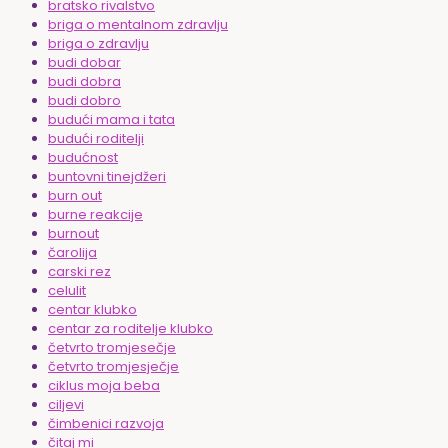
bratsko rivalstvo
briga o mentalnom zdravlju
briga o zdravlju
budi dobar
budi dobra
budi dobro
budući mama i tata
budući roditelji
budućnost
buntovni tinejdžeri
burn out
burne reakcije
burnout
čarolija
carski rez
celulit
centar klubko
centar za roditelje klubko
četvrto tromjesečje
četvrto tromjesječje
ciklus moja beba
ciljevi
čimbenici razvoja
čitaj mi