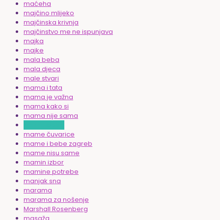
maćeha
majčino mlijeko
majčinska krivnja
majčinstvo me ne ispunjava
majka
majke
mala beba
mala djeca
male stvari
mama i tata
mama je važna
mama kako si
mama nije sama
mamaibeba
mame čuvarice
mame i bebe zagreb
mame nisu same
mamin izbor
mamine potrebe
manjak sna
marama
marama za nošenje
Marshall Rosenberg
masaža