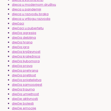
djeca u modernom društvu
djeca u pandemiji
djeca u razvodu braka
djeca u vrtlogu razvoda
dječaci
dječaci u pubertetu
dječja agresija
dječja debljina
dječja hrana
dječja igra
dječja književnost
dječja kralježnica
dječja ljubomora
dječja prava
dječja prehrana
dječja pretilost
dječja prijateljstva
dječja samosvijest
dječja trauma
dječja umjetnost
dječje aktivnosti
dječje bolesti
dječje emocije