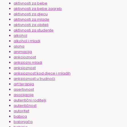
aktivnosti za bebe
aktivnosti za bebe zagreb
aktivnosti za djecu
aktivnosti za mlade
aktivnosti za obitelj
aktivnosti za studente
alkohol
alkohol i mladi
aloha
animacija
ankcioznost
anksiozni mladi
anksioznost
anksioznost kod djece i mladih
anksioznost u trudnoći
art terapija
asertivnost
asocijacije
autentični roditelji
autentičnost
autoritet
babica
babinjača