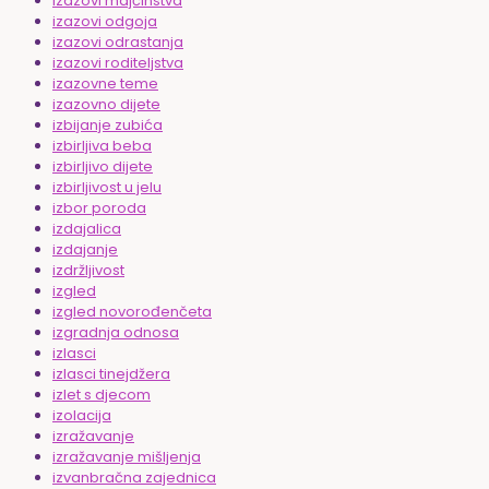
izazovi majčinstva
izazovi odgoja
izazovi odrastanja
izazovi roditeljstva
izazovne teme
izazovno dijete
izbijanje zubića
izbirljiva beba
izbirljivo dijete
izbirljivost u jelu
izbor poroda
izdajalica
izdajanje
izdržljivost
izgled
izgled novorođenčeta
izgradnja odnosa
izlasci
izlasci tinejdžera
izlet s djecom
izolacija
izražavanje
izražavanje mišljenja
izvanbračna zajednica