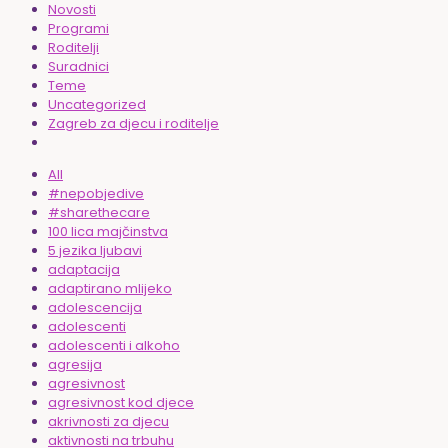
Novosti
Programi
Roditelji
Suradnici
Teme
Uncategorized
Zagreb za djecu i roditelje
All
#nepobjedive
#sharethecare
100 lica majčinstva
5 jezika ljubavi
adaptacija
adaptirano mlijeko
adolescencija
adolescenti
adolescenti i alkoho
agresija
agresivnost
agresivnost kod djece
akrivnosti za djecu
aktivnosti na trbuhu