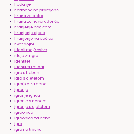
hodanje
hormonalne promjene
hrana za bebe
hrana za novorođenče
hranjenje bočicom
hranjenje djece
hranjenje na bočicu
hvat dojke
ideali majčinstva
ideje za igru
identitet
identitet i mladi
igra s bebom
igra s djetetom
igračke za bebe
igranje
igranje igrica
igranje s bebom
igranje s djetetom
igraonica
igraonica za bebe
igre
igre na trbuhu