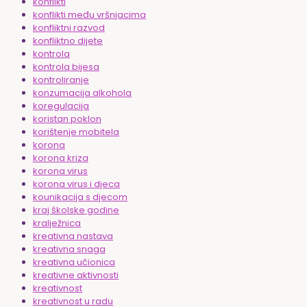
konflikti
konflikti među vršnjacima
konfliktni razvod
konfliktno dijete
kontrola
kontrola bijesa
kontroliranje
konzumacija alkohola
koregulacija
koristan poklon
korištenje mobitela
korona
korona kriza
korona virus
korona virus i djeca
kounikacija s djecom
kraj školske godine
kralježnica
kreativna nastava
kreativna snaga
kreativna učionica
kreativne aktivnosti
kreativnost
kreativnost u radu