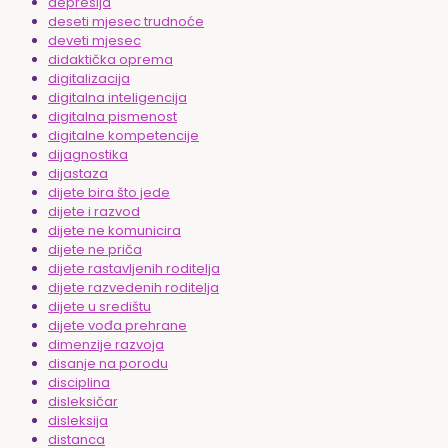
depresija
deseti mjesec trudnoće
deveti mjesec
didaktička oprema
digitalizacija
digitalna inteligencija
digitalna pismenost
digitalne kompetencije
dijagnostika
dijastaza
dijete bira što jede
dijete i razvod
dijete ne komunicira
dijete ne priča
dijete rastavljenih roditelja
dijete razvedenih roditelja
dijete u središtu
dijete vođa prehrane
dimenzije razvoja
disanje na porodu
disciplina
disleksičar
disleksija
distanca