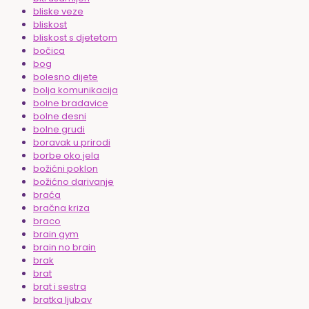
bliske veze
bliskost
bliskost s djetetom
bočica
bog
bolesno dijete
bolja komunikacija
bolne bradavice
bolne desni
bolne grudi
boravak u prirodi
borbe oko jela
božićni poklon
božićno darivanje
braća
bračna kriza
braco
brain gym
brain no brain
brak
brat
brat i sestra
bratka ljubav