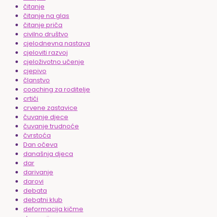
čitanje
čitanje na glas
čitanje priča
civilno društvo
cjelodnevna nastava
cjeloviti razvoj
cjeloživotno učenje
cjepivo
članstvo
coaching za roditelje
crtići
crvene zastavice
čuvanje djece
čuvanje trudnoće
čvrstoća
Dan očeva
današnja djeca
dar
darivanje
darovi
debata
debatni klub
deformacija kičme