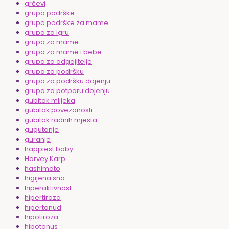
grčevi
grupa podrške
grupa podrške za mame
grupa za igru
grupa za mame
grupa za mame i bebe
grupa za odgojitelje
grupa za podršku
grupa za podršku dojenju
grupa za potporu dojenju
gubitak mlijeka
gubitak povezanosti
gubitak radnih mjesta
gugutanje
guranje
happiest baby
Harvey Karp
hashimoto
higijena sna
hiperaktivnost
hipertiroza
hipertonud
hipotiroza
hipotonus