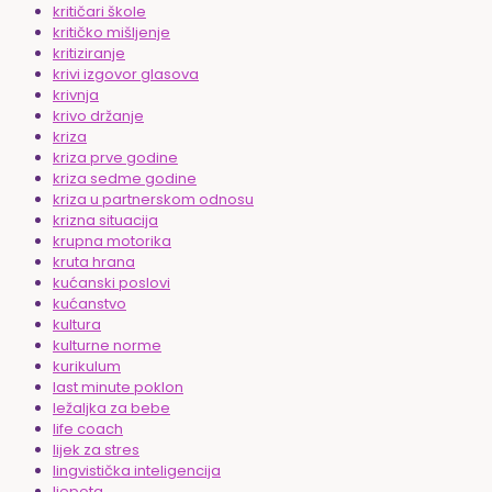
kritičari škole
kritičko mišljenje
kritiziranje
krivi izgovor glasova
krivnja
krivo držanje
kriza
kriza prve godine
kriza sedme godine
kriza u partnerskom odnosu
krizna situacija
krupna motorika
kruta hrana
kućanski poslovi
kućanstvo
kultura
kulturne norme
kurikulum
last minute poklon
ležaljka za bebe
life coach
lijek za stres
lingvistička inteligencija
ljepota