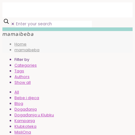
✕
mamaibeba
Home
mamaibeba
Filter by
Categories
Tags
Authors
Show all
All
Bebe i djeca
Blog
Događanja
Događanja u Klubku
Kampanja
Klubkoteka
MisliOna