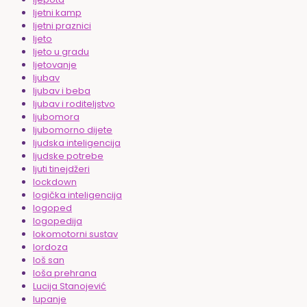
ljetni kamp
ljetni praznici
ljeto
ljeto u gradu
ljetovanje
ljubav
ljubav i beba
ljubav i roditeljstvo
ljubomora
ljubomorno dijete
ljudska inteligencija
ljudske potrebe
ljuti tinejdžeri
lockdown
logička inteligencija
logoped
logopedija
lokomotorni sustav
lordoza
loš san
loša prehrana
Lucija Stanojević
lupanje