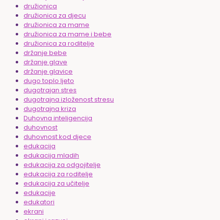
družionica
družionica za djecu
družionica za mame
družionica za mame i bebe
družionica za roditelje
držanje bebe
držanje glave
držanje glavice
dugo toplo ljeto
dugotrajan stres
dugotrajna izloženost stresu
dugotrajna kriza
Duhovna inteligencija
duhovnost
duhovnost kod djece
edukacija
edukacija mladih
edukacija za odgojitelje
edukacija za roditelje
edukacija za učitelje
edukacije
edukatori
ekrani