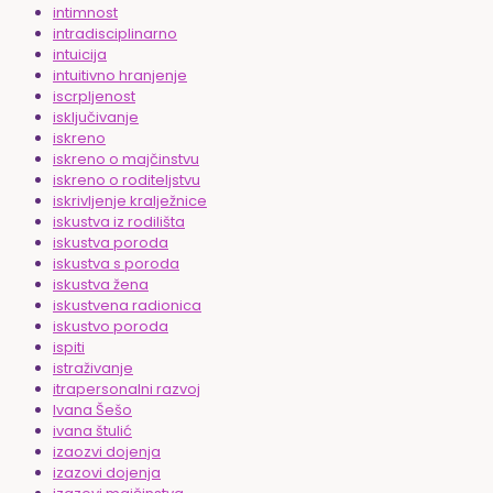
intimnost
intradisciplinarno
intuicija
intuitivno hranjenje
iscrpljenost
isključivanje
iskreno
iskreno o majčinstvu
iskreno o roditeljstvu
iskrivljenje kralježnice
iskustva iz rodilišta
iskustva poroda
iskustva s poroda
iskustva žena
iskustvena radionica
iskustvo poroda
ispiti
istraživanje
itrapersonalni razvoj
Ivana Šešo
ivana štulić
izaozvi dojenja
izazovi dojenja