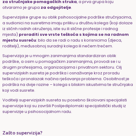
za stručnjake pomagačkih struka
, a prva grupa koju
otvaramo je grupa
za odgojitelje
.
Supervizijske grupe su oblik psihosocijalne podrške stručnjacima,
a sudionici na susretima imaju priliku u društvu kolega (koji dolaze
iz sličnh radnih okruženja, iste su ili slične profesije i radnog
mjesta)
proraditi sve vrste teškoća s kojima se na radnom
mjestu susreću
: bilo da se radi o radu s korisnicima (djeca,
roditelji), međusobnoj suradnji kolega ili nečem trećem.
Supervizija je u mnogim zanimanjima standardiziran oblik
podrške, a osim u pomagačkim zanimanjima, provodi se i u
drugim profesijama, organizacijama i privatnom sektoru. Cilj
supervizijskih susreta je podrška i osnaživanje kroz proradu
teškoća i pronalazak načina rješavanja problema. Osobitnost je
podrška na dvije razine – kolega s bliskim iskustvima te stručnjaka
koji vodi susrete.
Voditelji supervizijskih susreta su posebno školovani specijalisti
supervizije koji su završili Poslijediplomski specijalistički studij iz
supervizije u psihosocijalnom radu.
Zašto supervizija?