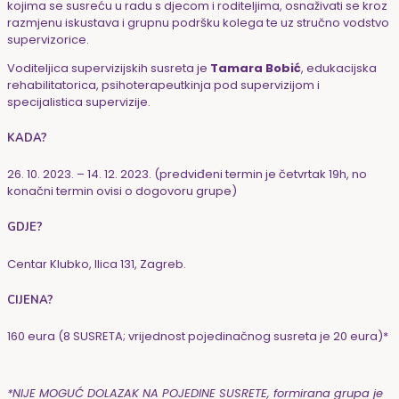
kojima se susreću u radu s djecom i roditeljima, osnaživati se kroz
razmjenu iskustava i grupnu podršku kolega te uz stručno vodstvo
supervizorice.
Voditeljica supervizijskih susreta je
Tamara Bobić
, edukacijska
rehabilitatorica, psihoterapeutkinja pod supervizijom i
specijalistica supervizije.
KADA?
26. 10. 2023. – 14. 12. 2023. (predviđeni termin je četvrtak 19h, no
konačni termin ovisi o dogovoru grupe)
GDJE?
Centar Klubko, Ilica 131, Zagreb.
CIJENA?
160 eura (8 SUSRETA; vrijednost pojedinačnog susreta je 20 eura)*
*NIJE MOGUĆ DOLAZAK NA POJEDINE SUSRETE, formirana grupa je