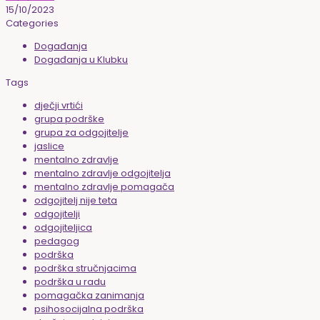
15/10/2023
Categories
Događanja
Događanja u Klubku
Tags
dječji vrtići
grupa podrške
grupa za odgojitelje
jaslice
mentalno zdravlje
mentalno zdravlje odgojitelja
mentalno zdravlje pomagača
odgojitelj nije teta
odgojitelji
odgojiteljica
pedagog
podrška
podrška stručnjacima
podrška u radu
pomagačka zanimanja
psihosocijalna podrška