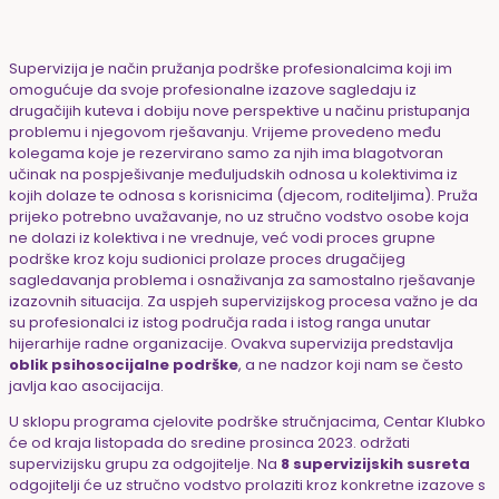
Supervizija je način pružanja podrške profesionalcima koji im
omogućuje da svoje profesionalne izazove sagledaju iz
drugačijih kuteva i dobiju nove perspektive u načinu pristupanja
problemu i njegovom rješavanju. Vrijeme provedeno među
kolegama koje je rezervirano samo za njih ima blagotvoran
učinak na pospješivanje međuljudskih odnosa u kolektivima iz
kojih dolaze te odnosa s korisnicima (djecom, roditeljima). Pruža
prijeko potrebno uvažavanje, no uz stručno vodstvo osobe koja
ne dolazi iz kolektiva i ne vrednuje, već vodi proces grupne
podrške kroz koju sudionici prolaze proces drugačijeg
sagledavanja problema i osnaživanja za samostalno rješavanje
izazovnih situacija. Za uspjeh supervizijskog procesa važno je da
su profesionalci iz istog područja rada i istog ranga unutar
hijerarhije radne organizacije. Ovakva supervizija predstavlja
oblik psihosocijalne podrške
, a ne nadzor koji nam se često
javlja kao asocijacija.
U sklopu programa cjelovite podrške stručnjacima, Centar Klubko
će od kraja listopada do sredine prosinca 2023. održati
supervizijsku grupu za odgojitelje. Na
8 supervizijskih susreta
odgojitelji će uz stručno vodstvo prolaziti kroz konkretne izazove s