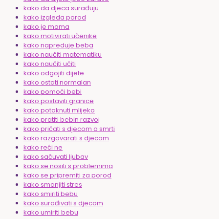
kako da djeca surađuju
kako izgleda porod
kako je mama
kako motivirati učenike
kako napreduje beba
kako naučiti matematiku
kako naučiti učiti
kako odgojiti dijete
kako ostati normalan
kako pomoći bebi
kako postaviti granice
kako potaknuti mlijeko
kako pratiti bebin razvoj
kako pričati s djecom o smrti
kako razgovarati s djecom
kako reći ne
kako sačuvati ljubav
kako se nositi s problemima
kako se pripremiti za porod
kako smanjiti stres
kako smiriti bebu
kako surađivati s djecom
kako umiriti bebu