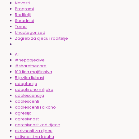
Novosti
Programi
Roditelji
Suradnici
Teme
Uncategorized
Zagreb za djecu i roditelje
All
#nepobjedive
#sharethecare
100 lica majčinstva
5 jezika ljubavi
adaptacija
adaptirano mlijeko
adolescencija
adolescenti
adolescenti i alkoho
agresija
agresivnost
agresivnost kod djece
akrivnosti za djecu
aktivnosti na trbuhu