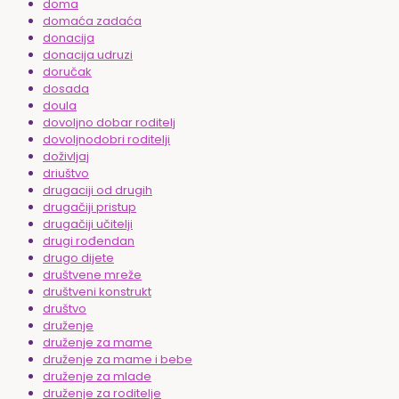
doma
domaća zadaća
donacija
donacija udruzi
doručak
dosada
doula
dovoljno dobar roditelj
dovoljnodobri roditelji
doživljaj
driuštvo
drugaciji od drugih
drugačiji pristup
drugačiji učitelji
drugi rođendan
drugo dijete
društvene mreže
društveni konstrukt
društvo
druženje
druženje za mame
druženje za mame i bebe
druženje za mlade
druženje za roditelje