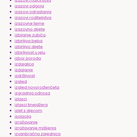
izazovi majčinstva
izazovi odgoja
izazovi odrastanja
izazovi roditeljstva
izazovne teme
izazovno dijete
izbijanje zubića
izbirljiva beba
izbirljivo dijete
izbirljivost u jelu
izbor poroda
izdajalica
izdajanje
izdržljivost
izgled
izgled novorođenčeta
izgradnja odnosa
izlasci
izlasci tinejdžera
izlet s djecom
izolacija
izražavanje
izražavanje mišljenja
izvanbračna zajednica