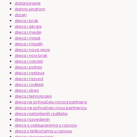
distanciranje
distoni sindrom
dizajn
djeca i brak
djeca i ekrani
djeca i mediji
djeca i mladi
djeca i mladih
djeca i nova veza
djeca i novi brak
djeca i odrasli
djeca i potres
djeca i rastava
djeca i razvod
djeca i roditelji
djeca i stres
djeca i tehnologija
djeca ne prihvaćaju novog partnera
djeca ne prihvaćaju novu partnericu
djeca rastavljenih roditelja
djeca razvedenih
djeca s odstupanjima u razvoju
djeca s teškoćama u razvoju
djeca u korona krizi