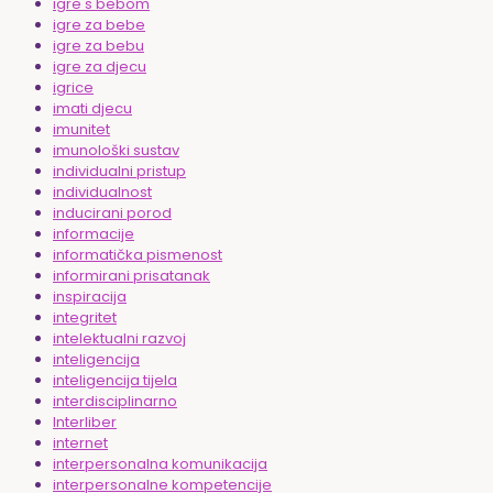
igre s bebom
igre za bebe
igre za bebu
igre za djecu
igrice
imati djecu
imunitet
imunološki sustav
individualni pristup
individualnost
inducirani porod
informacije
informatička pismenost
informirani prisatanak
inspiracija
integritet
intelektualni razvoj
inteligencija
inteligencija tijela
interdisciplinarno
Interliber
internet
interpersonalna komunikacija
interpersonalne kompetencije