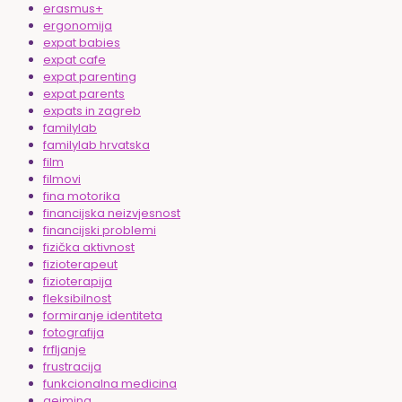
erasmus+
ergonomija
expat babies
expat cafe
expat parenting
expat parents
expats in zagreb
familylab
familylab hrvatska
film
filmovi
fina motorika
financijska neizvjesnost
financijski problemi
fizička aktivnost
fizioterapeut
fizioterapija
fleksibilnost
formiranje identiteta
fotografija
frfljanje
frustracija
funkcionalna medicina
gejming