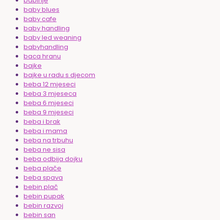
babinje
baby blues
baby cafe
baby handling
baby led weaning
babyhandling
baca hranu
bajke
bajke u radu s djecom
beba 12 mjeseci
beba 3 mjeseca
beba 6 mjeseci
beba 9 mjeseci
beba i brak
beba i mama
beba na trbuhu
beba ne sisa
beba odbija dojku
beba plače
beba spava
bebin plač
bebin pupak
bebin razvoj
bebin san