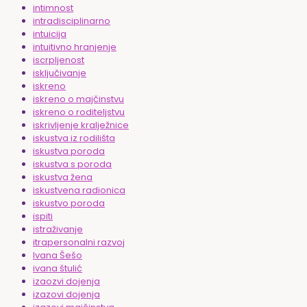
intimnost
intradisciplinarno
intuicija
intuitivno hranjenje
iscrpljenost
isključivanje
iskreno
iskreno o majčinstvu
iskreno o roditeljstvu
iskrivljenje kralježnice
iskustva iz rodilišta
iskustva poroda
iskustva s poroda
iskustva žena
iskustvena radionica
iskustvo poroda
ispiti
istraživanje
itrapersonalni razvoj
Ivana Šešo
ivana štulić
izaozvi dojenja
izazovi dojenja