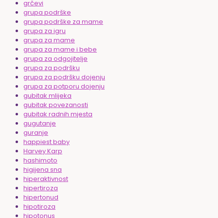
grčevi
grupa podrške
grupa podrške za mame
grupa za igru
grupa za mame
grupa za mame i bebe
grupa za odgojitelje
grupa za podršku
grupa za podršku dojenju
grupa za potporu dojenju
gubitak mlijeka
gubitak povezanosti
gubitak radnih mjesta
gugutanje
guranje
happiest baby
Harvey Karp
hashimoto
higijena sna
hiperaktivnost
hipertiroza
hipertonud
hipotiroza
hipotonus