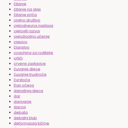
čitanje
čitanje na glas
čitanje priča
civilno društvo
cjelodnevna nastava
cjeloviti razvoj
cjeloživotno učenje
cjepivo
članstvo
coaching za roditelje
crtići
crvene zastavice
čuvanje djece
čuvanje trudnoće
čvrstoća
Dan očeva
današnja djeca
dar
darivanje
darovi
debata
debatni klub
deformacija kičme