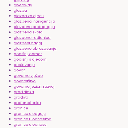
giveaway
glazba
glazba za djecu
glazbena inteligencija
glazbena pedagogija
glazbena škola
glazbene radionice
glazbeni odgoj
glazbeno obrazovanje
godišnji odmor
godišnji s djecom
gostovanje
govor
govorne vježbe
govorništvo
govorno jezični razvoj
grad rijeka
gradivo
grafomotorika
granice
granice u odgoju
granice u odnosima
granice u odnosu