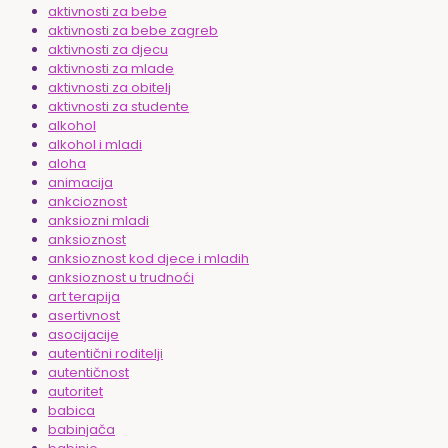
aktivnosti za bebe
aktivnosti za bebe zagreb
aktivnosti za djecu
aktivnosti za mlade
aktivnosti za obitelj
aktivnosti za studente
alkohol
alkohol i mladi
aloha
animacija
ankcioznost
anksiozni mladi
anksioznost
anksioznost kod djece i mladih
anksioznost u trudnoći
art terapija
asertivnost
asocijacije
autentični roditelji
autentičnost
autoritet
babica
babinjača