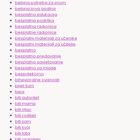
bebina potreba za snom
bebina prva godina
besplatna edukacija
besplatna podrška
besplatna radionica
besplatne radionice
besplatni materijali za učenike
besplatni materijali za učitelje
besplatno
besplatno predavanje
besplatno savjetovanje
besplatno za mlade
besprijekorno
bihevioralne ovisnosti
bijeli šum
bipa
biti autoritet
biti mama
biti otac
biti roditelj
biti sam
biti svoj
biti tata
biti usamljen