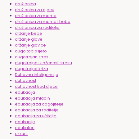
družionica
družionica za djecu
družionica za mame
družionica za mame i bebe
družionica za roditelje
držanje bebe
držanje glave
držanje glavice
dugo toplo ljeto
dugotrajan stres
dugotrajna izloženost stresu
dugotrajna kriza
Duhovna inteligencija
duhovnost
duhovnost kod djece
edukacija
edukacija mladih
edukacija za odgojitelje
edukacija za roditelje
edukacija za učitelje
edukacije
edukatori
ekrani