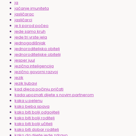
ja
jačanje imuniteta
jasličarac
jasličarci
je li porod počeo
jede samo kruh
jede tri vrste jela
jednogodišnjak
jednoroditeljska obitelj
jednoroditeljske obitelji
jesper juul
jezična inteligencija
jezično govorni razvoj
jezik
jezik ljubavi
kad djeca počinju pričati
kada upoznati dijete s novim partnerom
kaka u pelenu
kako beba spava
kako biti bolji odgojitelj
kako biti bolji roditelj
kako biti bolji učitelj
kako biti dobar roditelj
kako da dijete jede zdravo