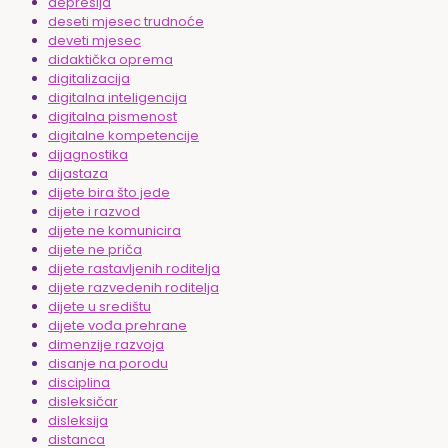
depresija
deseti mjesec trudnoće
deveti mjesec
didaktička oprema
digitalizacija
digitalna inteligencija
digitalna pismenost
digitalne kompetencije
dijagnostika
dijastaza
dijete bira što jede
dijete i razvod
dijete ne komunicira
dijete ne priča
dijete rastavljenih roditelja
dijete razvedenih roditelja
dijete u središtu
dijete vođa prehrane
dimenzije razvoja
disanje na porodu
disciplina
disleksičar
disleksija
distanca