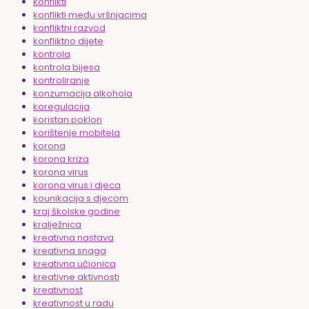
konflikti
konflikti među vršnjacima
konfliktni razvod
konfliktno dijete
kontrola
kontrola bijesa
kontroliranje
konzumacija alkohola
koregulacija
koristan poklon
korištenje mobitela
korona
korona kriza
korona virus
korona virus i djeca
kounikacija s djecom
kraj školske godine
kralježnica
kreativna nastava
kreativna snaga
kreativna učionica
kreativne aktivnosti
kreativnost
kreativnost u radu