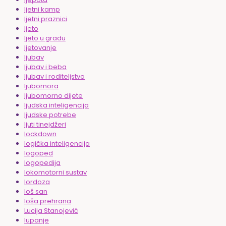
ljetni kamp
ljetni praznici
ljeto
ljeto u gradu
ljetovanje
ljubav
ljubav i beba
ljubav i roditeljstvo
ljubomora
ljubomorno dijete
ljudska inteligencija
ljudske potrebe
ljuti tinejdžeri
lockdown
logička inteligencija
logoped
logopedija
lokomotorni sustav
lordoza
loš san
loša prehrana
Lucija Stanojević
lupanje