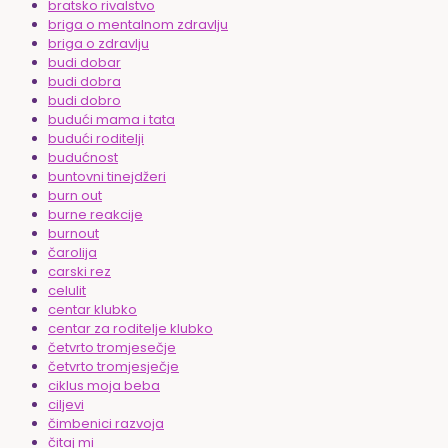
bratsko rivalstvo
briga o mentalnom zdravlju
briga o zdravlju
budi dobar
budi dobra
budi dobro
budući mama i tata
budući roditelji
budućnost
buntovni tinejdžeri
burn out
burne reakcije
burnout
čarolija
carski rez
celulit
centar klubko
centar za roditelje klubko
četvrto tromjesečje
četvrto tromjesječje
ciklus moja beba
ciljevi
čimbenici razvoja
čitaj mi