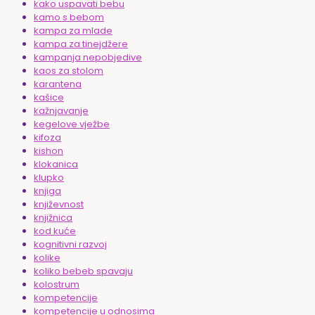
kako uspavati bebu
kamo s bebom
kampa za mlade
kampa za tinejdžere
kampanja nepobjedive
kaos za stolom
karantena
kašice
kažnjavanje
kegelove vježbe
kifoza
kishon
klokanica
klupko
knjiga
književnost
knjižnica
kod kuće
kognitivni razvoj
kolike
koliko bebeb spavaju
kolostrum
kompetencije
kompetencije u odnosima