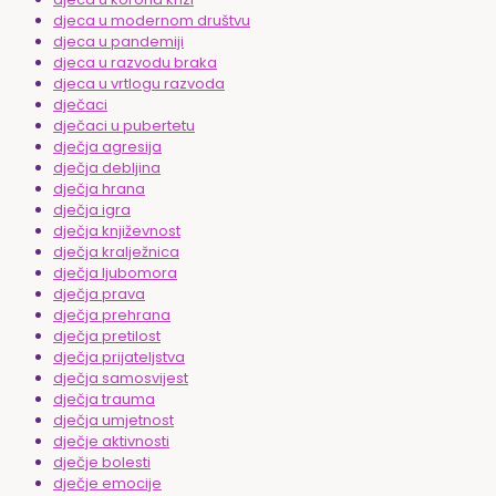
djeca u modernom društvu
djeca u pandemiji
djeca u razvodu braka
djeca u vrtlogu razvoda
dječaci
dječaci u pubertetu
dječja agresija
dječja debljina
dječja hrana
dječja igra
dječja književnost
dječja kralježnica
dječja ljubomora
dječja prava
dječja prehrana
dječja pretilost
dječja prijateljstva
dječja samosvijest
dječja trauma
dječja umjetnost
dječje aktivnosti
dječje bolesti
dječje emocije