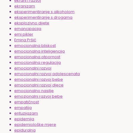
ekrani i razvoj
ekranizam
eksperimentiranje s alkoholom
eksperimentiranje s drogama
eksplozivno dijete
emancipacija
emi pikler
Emina Pršić
emocionalna bliskost
emocionalna inteligencija
emocionalna otpornost
emocionalna regulacija
emocionalni razvoj
emocionalni razvoj adolescenata
emocionalni razvoj bebe
emocionalni razvoj djece
emocionalno nasilje
emozionalni razvoj bebe
empatičnost
empatija
entuzijazam
epidemija
epidemiološke mjere
epiduralna