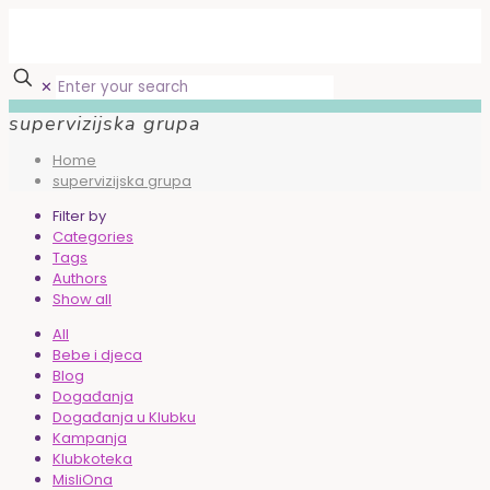
✕
supervizijska grupa
Home
supervizijska grupa
Filter by
Categories
Tags
Authors
Show all
All
Bebe i djeca
Blog
Događanja
Događanja u Klubku
Kampanja
Klubkoteka
MisliOna