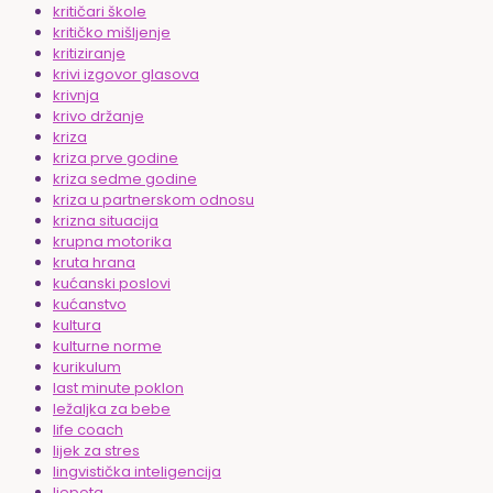
kritičari škole
kritičko mišljenje
kritiziranje
krivi izgovor glasova
krivnja
krivo držanje
kriza
kriza prve godine
kriza sedme godine
kriza u partnerskom odnosu
krizna situacija
krupna motorika
kruta hrana
kućanski poslovi
kućanstvo
kultura
kulturne norme
kurikulum
last minute poklon
ležaljka za bebe
life coach
lijek za stres
lingvistička inteligencija
ljepota