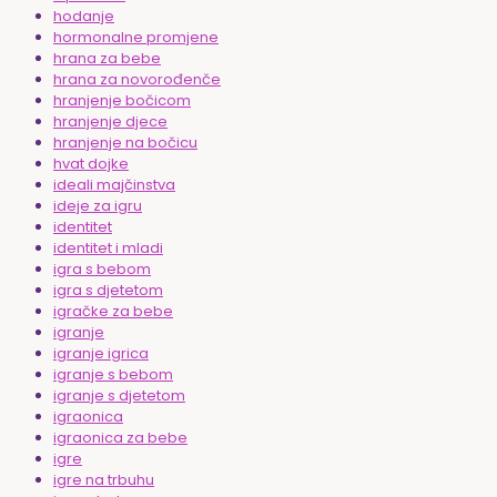
hodanje
hormonalne promjene
hrana za bebe
hrana za novorođenče
hranjenje bočicom
hranjenje djece
hranjenje na bočicu
hvat dojke
ideali majčinstva
ideje za igru
identitet
identitet i mladi
igra s bebom
igra s djetetom
igračke za bebe
igranje
igranje igrica
igranje s bebom
igranje s djetetom
igraonica
igraonica za bebe
igre
igre na trbuhu