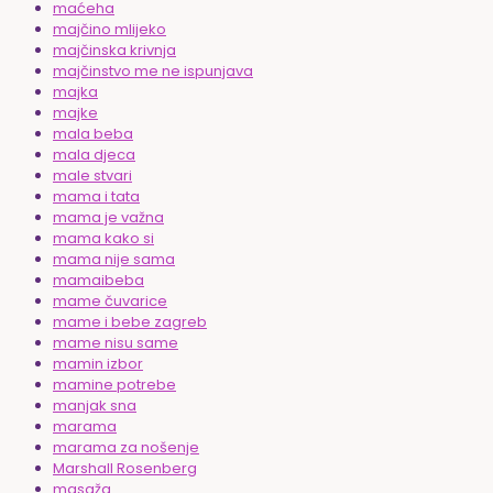
maćeha
majčino mlijeko
majčinska krivnja
majčinstvo me ne ispunjava
majka
majke
mala beba
mala djeca
male stvari
mama i tata
mama je važna
mama kako si
mama nije sama
mamaibeba
mame čuvarice
mame i bebe zagreb
mame nisu same
mamin izbor
mamine potrebe
manjak sna
marama
marama za nošenje
Marshall Rosenberg
masaža