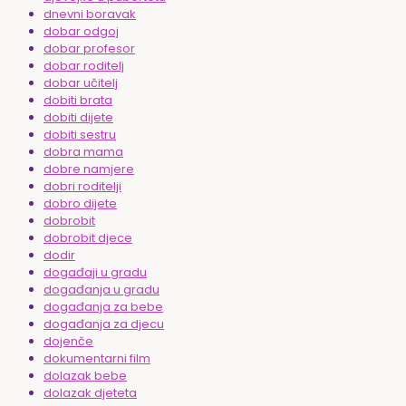
dnevni boravak
dobar odgoj
dobar profesor
dobar roditelj
dobar učitelj
dobiti brata
dobiti dijete
dobiti sestru
dobra mama
dobre namjere
dobri roditelji
dobro dijete
dobrobit
dobrobit djece
dodir
događaji u gradu
događanja u gradu
događanja za bebe
događanja za djecu
dojenče
dokumentarni film
dolazak bebe
dolazak djeteta