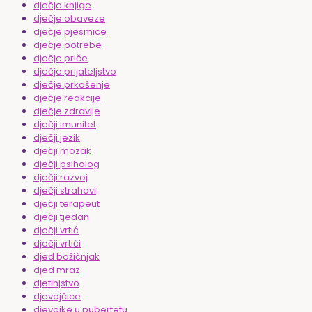
dječje knjige
dječje obaveze
dječje pjesmice
dječje potrebe
dječje priče
dječje prijateljstvo
dječje prkošenje
dječje reakcije
dječje zdravlje
dječji imunitet
dječji jezik
dječji mozak
dječji psiholog
dječji razvoj
dječji strahovi
dječji terapeut
dječji tjedan
dječji vrtić
dječji vrtići
djed božićnjak
djed mraz
djetinjstvo
djevojčice
djevojke u pubertetu