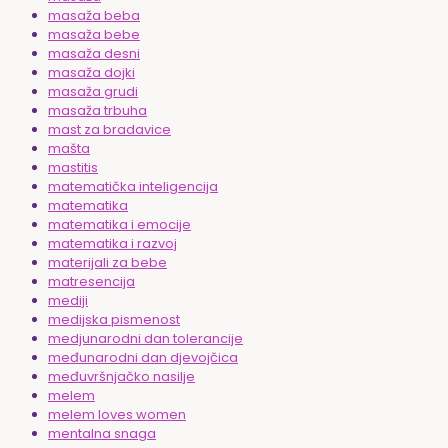
masaža beba
masaža bebe
masaža desni
masaža dojki
masaža grudi
masaža trbuha
mast za bradavice
mašta
mastitis
matematička inteligencija
matematika
matematika i emocije
matematika i razvoj
materijali za bebe
matresencija
mediji
medijska pismenost
medjunarodni dan tolerancije
međunarodni dan djevojčica
međuvršnjačko nasilje
melem
melem loves women
mentalna snaga