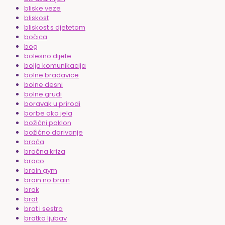
bliske veze
bliskost
bliskost s djetetom
bočica
bog
bolesno dijete
bolja komunikacija
bolne bradavice
bolne desni
bolne grudi
boravak u prirodi
borbe oko jela
božićni poklon
božićno darivanje
braća
bračna kriza
braco
brain gym
brain no brain
brak
brat
brat i sestra
bratka ljubav