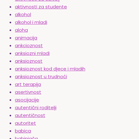
aktivnosti za studente
alkohol
alkohol i mladi
aloha
animacija
ankcioznost
anksiozni mladi
anksioznost
anksioznost kod djece i mladih
anksioznost u trudnoći
art terapija
asertivnost
asocijacije
autentični roditelji
autentičnost
autoritet
babica
babinjača