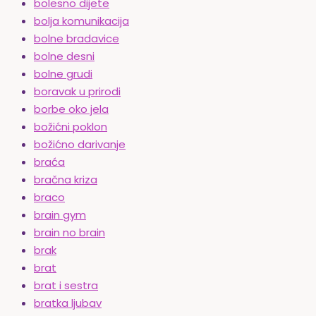
bolesno dijete
bolja komunikacija
bolne bradavice
bolne desni
bolne grudi
boravak u prirodi
borbe oko jela
božićni poklon
božićno darivanje
braća
bračna kriza
braco
brain gym
brain no brain
brak
brat
brat i sestra
bratka ljubav