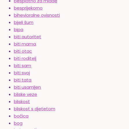
besplatno za mlade
besprijekorno
bihevioralne ovisnosti
bijeli šum
bipa
biti autoritet
biti mama
biti otac
biti roditelj
biti sam
biti svoj
biti tata
biti usamljen
bliske veze
bliskost
bliskost s djetetom
bočica
bog