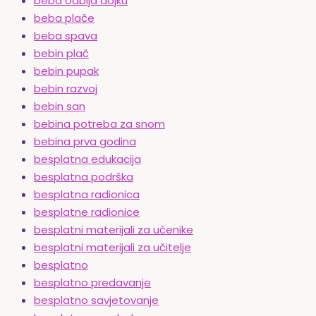
beba odbija dojku
beba plače
beba spava
bebin plač
bebin pupak
bebin razvoj
bebin san
bebina potreba za snom
bebina prva godina
besplatna edukacija
besplatna podrška
besplatna radionica
besplatne radionice
besplatni materijali za učenike
besplatni materijali za učitelje
besplatno
besplatno predavanje
besplatno savjetovanje