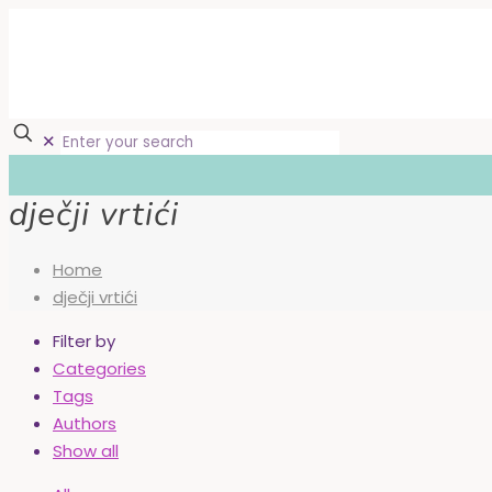
✕
dječji vrtići
Home
dječji vrtići
Filter by
Categories
Tags
Authors
Show all