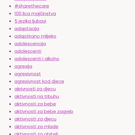
#sharethecare
100 lica majčinstva
5 jezika ljubavi
adaptacija
adaptirano mlijeko
adolescencija
adolescenti
adolescenti i alkoho
agresija
agresivnost
agresivnost kod djece
akrivnosti za djecu
aktivnosti na trbuhu
aktivnosti za bebe
aktivnosti za bebe zagreb
aktivnosti za djecu
aktivnosti za mlade
aktivnosti za obitelj