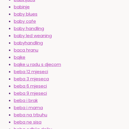
babinje
baby blues
baby cafe
baby handling
baby led weaning
babyhandling
baca hranu
bajke
bajke u radu s djecom
beba 12 mjeseci
beba 3 mjeseca
beba 6 mjeseci
beba 9 mjeseci
beba i brak
beba i mama
beba na trbuhu
beba ne sisa