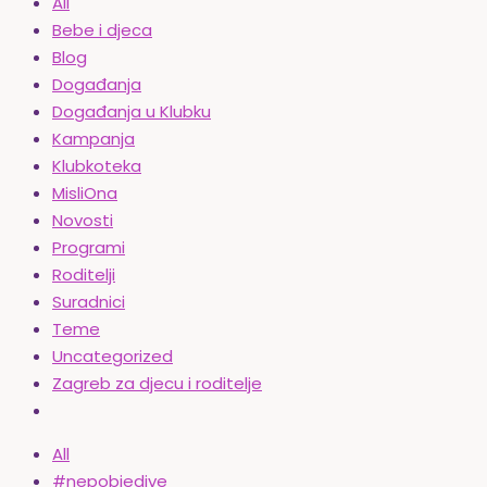
All
Bebe i djeca
Blog
Događanja
Događanja u Klubku
Kampanja
Klubkoteka
MisliOna
Novosti
Programi
Roditelji
Suradnici
Teme
Uncategorized
Zagreb za djecu i roditelje
All
#nepobjedive