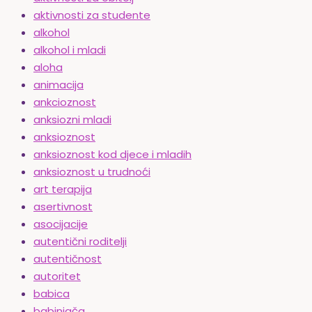
aktivnosti za studente
alkohol
alkohol i mladi
aloha
animacija
ankcioznost
anksiozni mladi
anksioznost
anksioznost kod djece i mladih
anksioznost u trudnoći
art terapija
asertivnost
asocijacije
autentični roditelji
autentičnost
autoritet
babica
babinjača