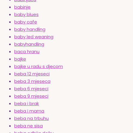
babinje
baby blues
baby cafe
baby handling
baby led weaning
babyhandling
baca hranu
bajke
bajke u radu s djecom
beba 12 mjeseci
beba 3 mjeseca
beba 6 mjeseci
beba 9 mjeseci
beba i brak
beba i mama
beba na trbuhu
beba ne sisa