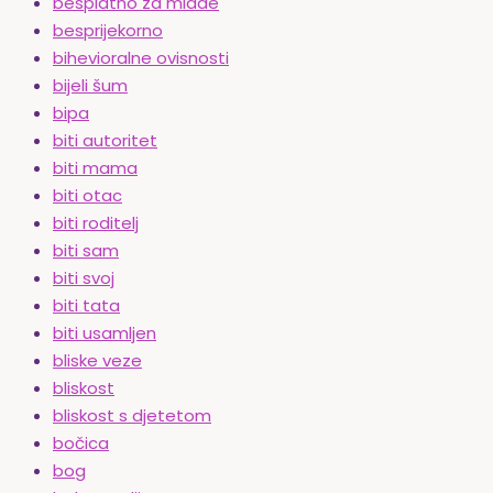
besplatno za mlade
besprijekorno
bihevioralne ovisnosti
bijeli šum
bipa
biti autoritet
biti mama
biti otac
biti roditelj
biti sam
biti svoj
biti tata
biti usamljen
bliske veze
bliskost
bliskost s djetetom
bočica
bog