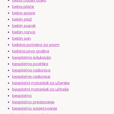
beba odbija dojku
beba plače
beba spava
bebin plač
bebin pupak
bebin razvoj
bebin san
bebina potreba za snom
bebina prva godina
besplatna edukacija
besplatna podrška
besplatna radionica
besplatne radionice
besplatni materijali za učenike
besplatni materijali za učitelje
besplatno
besplatno predavanje
besplatno savjetovanje