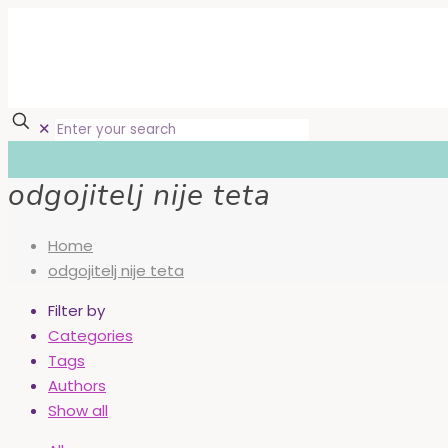
✕
odgojitelj nije teta
Home
odgojitelj nije teta
Filter by
Categories
Tags
Authors
Show all