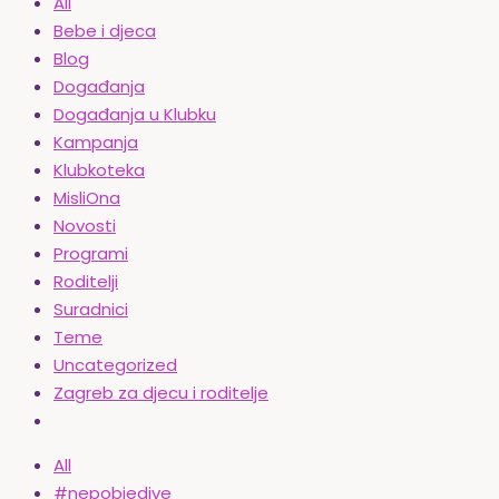
All
Bebe i djeca
Blog
Događanja
Događanja u Klubku
Kampanja
Klubkoteka
MisliOna
Novosti
Programi
Roditelji
Suradnici
Teme
Uncategorized
Zagreb za djecu i roditelje
All
#nepobjedive