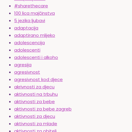
#sharethecare
100 lica majčinstva
5 jezika ljubavi
adaptacija
adaptirano mlijeko
adolescencija
adolescenti
adolescenti i alkoho
agresija
agresivnost
agresivnost kod djece
akrivnosti za djecu
aktivnosti na trbuhu
aktivnosti za bebe
aktivnosti za bebe zagreb
aktivnosti za djecu
aktivnosti za mlade
aktivnosti za obitelj