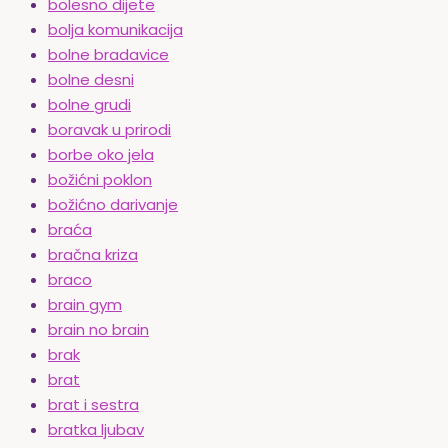
bolesno dijete
bolja komunikacija
bolne bradavice
bolne desni
bolne grudi
boravak u prirodi
borbe oko jela
božićni poklon
božićno darivanje
braća
bračna kriza
braco
brain gym
brain no brain
brak
brat
brat i sestra
bratka ljubav