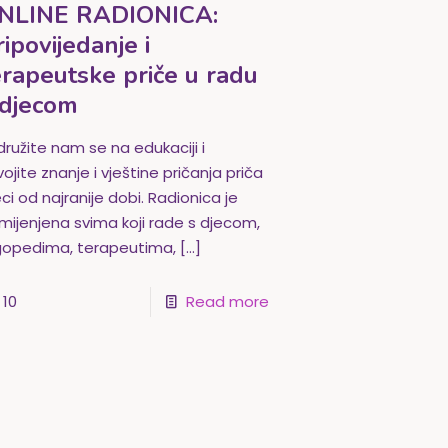
NLINE RADIONICA:
ripovijedanje i
erapeutske priče u radu
 djecom
idružite nam se na edukaciji i
ojite znanje i vještine pričanja priča
ci od najranije dobi. Radionica je
mijenjena svima koji rade s djecom,
gopedima, terapeutima,
[…]
10
Read more