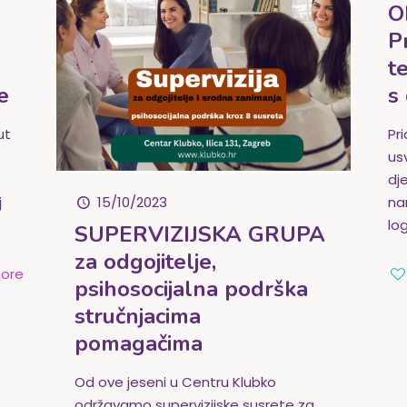
O
P
t
e
s
ut
Pr
usv
dje
j
na
15/10/2023
lo
SUPERVIZIJSKA GRUPA
za odgojitelje,
ore
psihosocijalna podrška
stručnjacima
pomagačima
Od ove jeseni u Centru Klubko
održavamo supervizijske susrete za