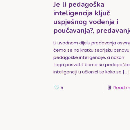
Je li pedagoška
inteligencija ključ
uspješnog vođenja i
poučavanja?, predavanj
U uvodnom dijelu predavanja osvrn
ćemo se na kratku teorijsku osnovu
pedagoške inteligencije, a nakon
toga posvetit ćemo se pedagoško
inteligenciji u učionici te kako se
[…]
5
Read m