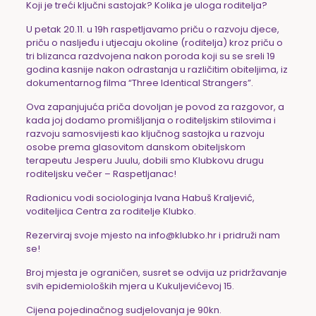
Koji je treći ključni sastojak? Kolika je uloga roditelja?
U petak 20.11. u 19h raspetljavamo priču o razvoju djece,
priču o nasljeđu i utjecaju okoline (roditelja) kroz priču o
tri blizanca razdvojena nakon poroda koji su se sreli 19
godina kasnije nakon odrastanja u različitim obiteljima, iz
dokumentarnog filma “Three Identical Strangers”.
Ova zapanjujuća priča dovoljan je povod za razgovor, a
kada joj dodamo promišljanja o roditeljskim stilovima i
razvoju samosvijesti kao ključnog sastojka u razvoju
osobe prema glasovitom danskom obiteljskom
terapeutu Jesperu Juulu, dobili smo Klubkovu drugu
roditeljsku večer – Raspetljanac!
Radionicu vodi sociologinja Ivana Habuš Kraljević,
voditeljica Centra za roditelje Klubko.
Rezerviraj svoje mjesto na info@klubko.hr i pridruži nam
se!
Broj mjesta je ograničen, susret se odvija uz pridržavanje
svih epidemioloških mjera u Kukuljevićevoj 15.
Cijena pojedinačnog sudjelovanja je 90kn.