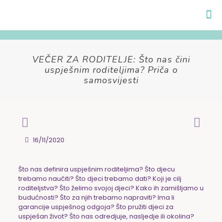
VEČER ZA RODITELJE: Što nas čini
uspješnim roditeljima? Priča o
samosvijesti
16/11/2020
Što nas definira uspješnim roditeljima? Što djecu
trebamo naučiti? Što djeci trebamo dati? Koji je cilj
roditeljstva? Što želimo svojoj djeci? Kako ih zamišljamo u
budućnosti? Što za njih trebamo napraviti? Ima li
garancije uspješnog odgoja? Što pružiti djeci za
uspješan život? Što nas odredjuje, nasljedje ili okolina?