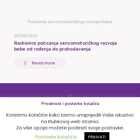
Poticanje senzomotoričkog razvoja bebe
05/06/2026
Radionice poticanja senzomotoričkog razvoja
bebe od rođenja do prohodavanja
Read more
Privatnost i postavke kolačića
© 2026 Betheme by
Muffin group
| All Rights Reserved |
Koristimo kolačiće kako bismo unaprijedili Vaše iskustvo
Powered by
WordPress
na Klubkovoj web stranici.
Za više opcija možete podesiti svoje postavke.
Postavke kolačića
PRIHVATI