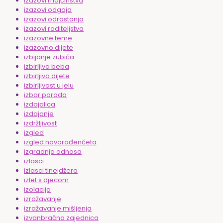
izazovi majčinstva
izazovi odgoja
izazovi odrastanja
izazovi roditeljstva
izazovne teme
izazovno dijete
izbijanje zubića
izbirljiva beba
izbirljivo dijete
izbirljivost u jelu
izbor poroda
izdajalica
izdajanje
izdržljivost
izgled
izgled novorođenčeta
izgradnja odnosa
izlasci
izlasci tinejdžera
izlet s djecom
izolacija
izražavanje
izražavanje mišljenja
izvanbračna zajednica