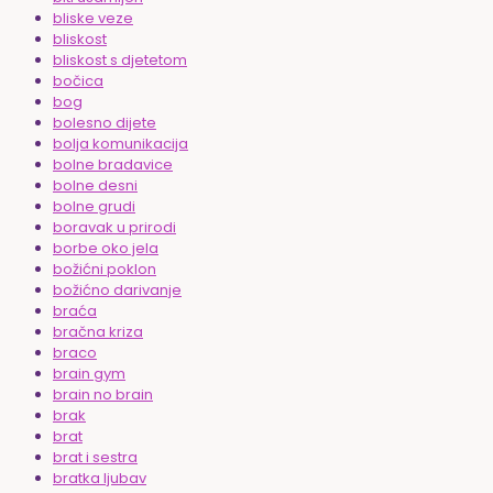
bliske veze
bliskost
bliskost s djetetom
bočica
bog
bolesno dijete
bolja komunikacija
bolne bradavice
bolne desni
bolne grudi
boravak u prirodi
borbe oko jela
božićni poklon
božićno darivanje
braća
bračna kriza
braco
brain gym
brain no brain
brak
brat
brat i sestra
bratka ljubav