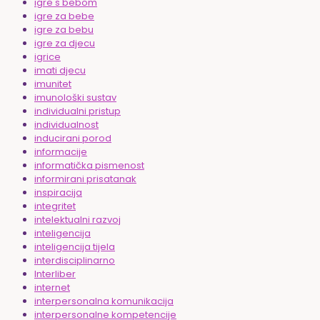
igre s bebom
igre za bebe
igre za bebu
igre za djecu
igrice
imati djecu
imunitet
imunološki sustav
individualni pristup
individualnost
inducirani porod
informacije
informatička pismenost
informirani prisatanak
inspiracija
integritet
intelektualni razvoj
inteligencija
inteligencija tijela
interdisciplinarno
Interliber
internet
interpersonalna komunikacija
interpersonalne kompetencije