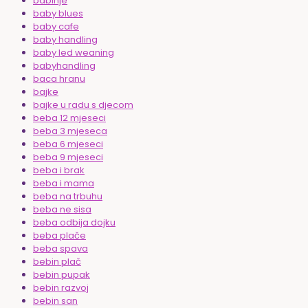
babinje
baby blues
baby cafe
baby handling
baby led weaning
babyhandling
baca hranu
bajke
bajke u radu s djecom
beba 12 mjeseci
beba 3 mjeseca
beba 6 mjeseci
beba 9 mjeseci
beba i brak
beba i mama
beba na trbuhu
beba ne sisa
beba odbija dojku
beba plače
beba spava
bebin plač
bebin pupak
bebin razvoj
bebin san