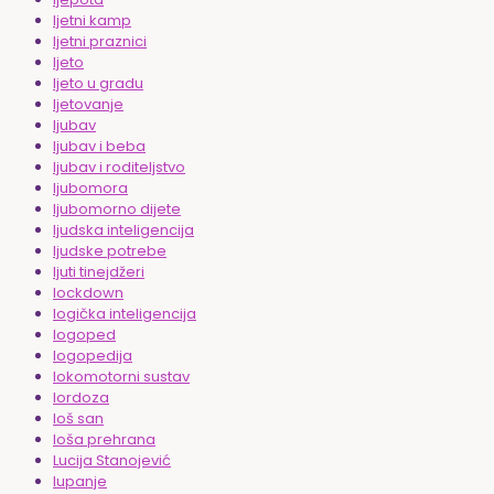
ljetni kamp
ljetni praznici
ljeto
ljeto u gradu
ljetovanje
ljubav
ljubav i beba
ljubav i roditeljstvo
ljubomora
ljubomorno dijete
ljudska inteligencija
ljudske potrebe
ljuti tinejdžeri
lockdown
logička inteligencija
logoped
logopedija
lokomotorni sustav
lordoza
loš san
loša prehrana
Lucija Stanojević
lupanje