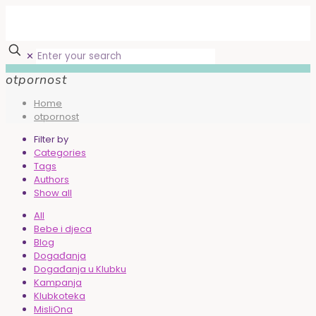
✕
otpornost
Home
otpornost
Filter by
Categories
Tags
Authors
Show all
All
Bebe i djeca
Blog
Događanja
Događanja u Klubku
Kampanja
Klubkoteka
MisliOna