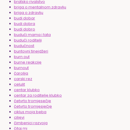
bratsko rivalstvo
briga o mentalnom zdravlju
briga o zdravlju
budi dobar
budi dobra
budi dobro
budući mama i tata
budući roditelji
budućnost
buntovni tinejdžeri
burn out
burne reakcije
burnout
čarolija
carski rez
celulit
centar klubko
centar za roditelje klubko
četvrto tromjesečje
četvrto tromjesječje
ciklus moja beba
ciljevi
čimbenici razvoja
čitaj mi