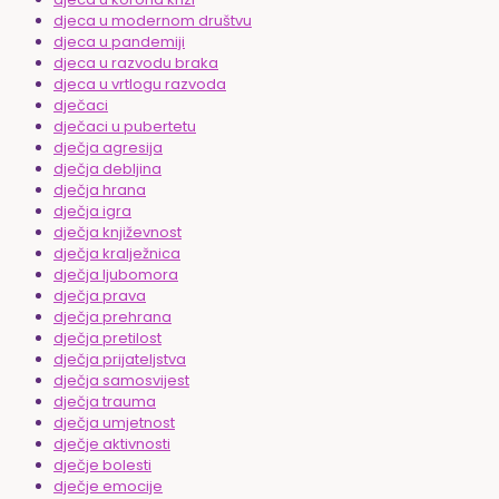
djeca u modernom društvu
djeca u pandemiji
djeca u razvodu braka
djeca u vrtlogu razvoda
dječaci
dječaci u pubertetu
dječja agresija
dječja debljina
dječja hrana
dječja igra
dječja književnost
dječja kralježnica
dječja ljubomora
dječja prava
dječja prehrana
dječja pretilost
dječja prijateljstva
dječja samosvijest
dječja trauma
dječja umjetnost
dječje aktivnosti
dječje bolesti
dječje emocije