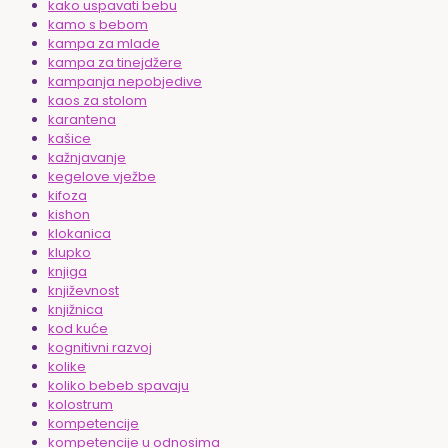
kako uspavati bebu
kamo s bebom
kampa za mlade
kampa za tinejdžere
kampanja nepobjedive
kaos za stolom
karantena
kašice
kažnjavanje
kegelove vježbe
kifoza
kishon
klokanica
klupko
knjiga
književnost
knjižnica
kod kuće
kognitivni razvoj
kolike
koliko bebeb spavaju
kolostrum
kompetencije
kompetencije u odnosima