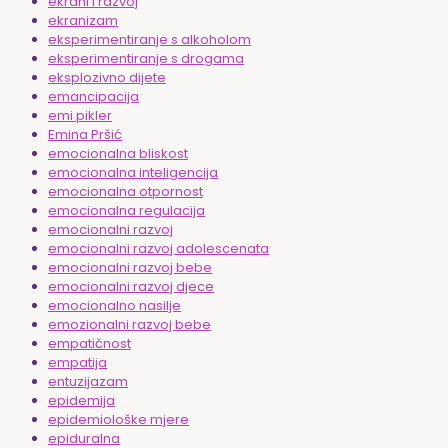
ekrani i razvoj
ekranizam
eksperimentiranje s alkoholom
eksperimentiranje s drogama
eksplozivno dijete
emancipacija
emi pikler
Emina Pršić
emocionalna bliskost
emocionalna inteligencija
emocionalna otpornost
emocionalna regulacija
emocionalni razvoj
emocionalni razvoj adolescenata
emocionalni razvoj bebe
emocionalni razvoj djece
emocionalno nasilje
emozionalni razvoj bebe
empatičnost
empatija
entuzijazam
epidemija
epidemiološke mjere
epiduralna