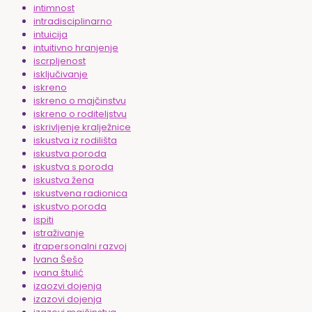
intimnost
intradisciplinarno
intuicija
intuitivno hranjenje
iscrpljenost
isključivanje
iskreno
iskreno o majčinstvu
iskreno o roditeljstvu
iskrivljenje kralježnice
iskustva iz rodilišta
iskustva poroda
iskustva s poroda
iskustva žena
iskustvena radionica
iskustvo poroda
ispiti
istraživanje
itrapersonalni razvoj
Ivana Šešo
ivana štulić
izaozvi dojenja
izazovi dojenja