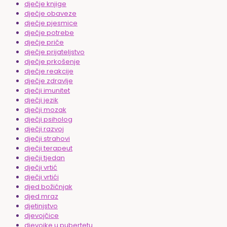
dječje knjige
dječje obaveze
dječje pjesmice
dječje potrebe
dječje priče
dječje prijateljstvo
dječje prkošenje
dječje reakcije
dječje zdravlje
dječji imunitet
dječji jezik
dječji mozak
dječji psiholog
dječji razvoj
dječji strahovi
dječji terapeut
dječji tjedan
dječji vrtić
dječji vrtići
djed božićnjak
djed mraz
djetinjstvo
djevojčice
djevojke u pubertetu