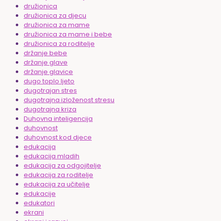
družionica
družionica za djecu
družionica za mame
družionica za mame i bebe
družionica za roditelje
držanje bebe
držanje glave
držanje glavice
dugo toplo ljeto
dugotrajan stres
dugotrajna izloženost stresu
dugotrajna kriza
Duhovna inteligencija
duhovnost
duhovnost kod djece
edukacija
edukacija mladih
edukacija za odgojitelje
edukacija za roditelje
edukacija za učitelje
edukacije
edukatori
ekrani