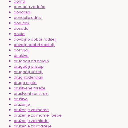
doma
domaća zadaća
donacija
donacija udruzi
doručak
dosada
doula
dovoljno dobar roditelj
dovoljnodobri roditelji
doživljaj
driuštvo
drugaciji od drugih
drugačiji pristup
drugačiji učitelji
drugi rođendan
drugo dijete
društvene mreže
društveni konstrukt
društvo
druženje
druženje za mame
druženje za mame i bebe
druženje za mlade
druženje za roditelje