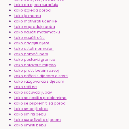
kako da djeca surađuju
kako izgleda porod
kako je mama
kako motivirati učenike
kako napreduje beba
kako naučiti matematiku
kako naučiti učiti
kako odgojiti dijete
kako ostati normalan
kako pomoći bebi
kako postaviti granice
kako potaknuti mlijeko
kako pratiti bebin razvoj
kako pričati s djecom o smrti
kako razgovarati s djecom
kako reći ne
kako sačuvati ljubav
kako se nositi s problemima
kako se pripremiti za porod
kako smanjiti stres
kako smiriti bebu
kako surađivati s djecom
kako umiriti bebu