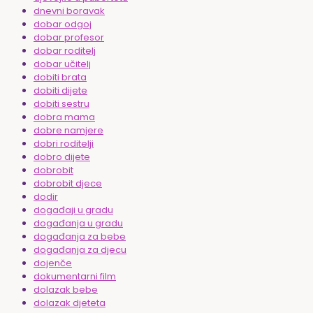
dnevni boravak
dobar odgoj
dobar profesor
dobar roditelj
dobar učitelj
dobiti brata
dobiti dijete
dobiti sestru
dobra mama
dobre namjere
dobri roditelji
dobro dijete
dobrobit
dobrobit djece
dodir
događaji u gradu
događanja u gradu
događanja za bebe
događanja za djecu
dojenče
dokumentarni film
dolazak bebe
dolazak djeteta