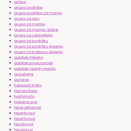
grčevi
grupa podrške
grupa podrške za mame
grupa za igru
grupa za mame
grupa za mame i bebe
grupa za odgojitelje
grupa za podršku
grupa za podršku dojenju
grupa za potporu dojenju
gubitak mlijeka
gubitak povezanosti
gubitak radnih mjesta
gugutanje
guranje
happiest baby
Harvey Karp
hashimoto
higijena sna
hiperaktivnost
hipertiroza
hipertonud
hipotiroza
hipotonus