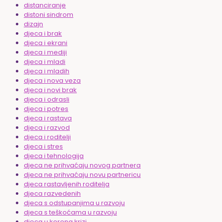
distanciranje
distoni sindrom
dizajn
djeca i brak
djeca i ekrani
djeca i mediji
djeca i mladi
djeca i mladih
djeca i nova veza
djeca i novi brak
djeca i odrasli
djeca i potres
djeca i rastava
djeca i razvod
djeca i roditelji
djeca i stres
djeca i tehnologija
djeca ne prihvaćaju novog partnera
djeca ne prihvaćaju novu partnericu
djeca rastavljenih roditelja
djeca razvedenih
djeca s odstupanjima u razvoju
djeca s teškoćama u razvoju
djeca u korona krizi