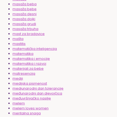
masaža beba
masaža bebe
masaža desni
masaža dojki
masaža grudi
masaža trbuha
mast za bradavice
mašta
mastitis
matematička inteligencija
matematika
matematika i emocije
matematika i razvoj
materijali za bebe
matresencija
mediji
medijska pismenost
medjunarodni dan tolerancije
međunarodni dan djevojčica
međuvršnjačko nasilje
melem
melem loves women
mentalna snaga