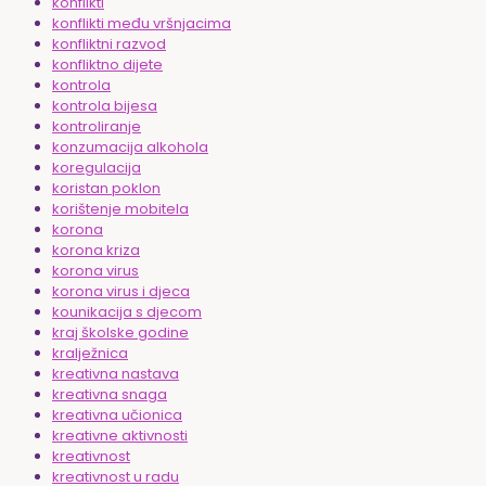
konflikti
konflikti među vršnjacima
konfliktni razvod
konfliktno dijete
kontrola
kontrola bijesa
kontroliranje
konzumacija alkohola
koregulacija
koristan poklon
korištenje mobitela
korona
korona kriza
korona virus
korona virus i djeca
kounikacija s djecom
kraj školske godine
kralježnica
kreativna nastava
kreativna snaga
kreativna učionica
kreativne aktivnosti
kreativnost
kreativnost u radu