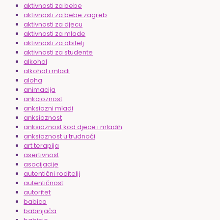
aktivnosti za bebe
aktivnosti za bebe zagreb
aktivnosti za djecu
aktivnosti za mlade
aktivnosti za obitelj
aktivnosti za studente
alkohol
alkohol i mladi
aloha
animacija
ankcioznost
anksiozni mladi
anksioznost
anksioznost kod djece i mladih
anksioznost u trudnoći
art terapija
asertivnost
asocijacije
autentični roditelji
autentičnost
autoritet
babica
babinjača