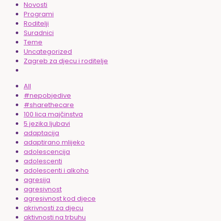
Novosti
Programi
Roditelji
Suradnici
Teme
Uncategorized
Zagreb za djecu i roditelje
All
#nepobjedive
#sharethecare
100 lica majčinstva
5 jezika ljubavi
adaptacija
adaptirano mlijeko
adolescencija
adolescenti
adolescenti i alkoho
agresija
agresivnost
agresivnost kod djece
akrivnosti za djecu
aktivnosti na trbuhu