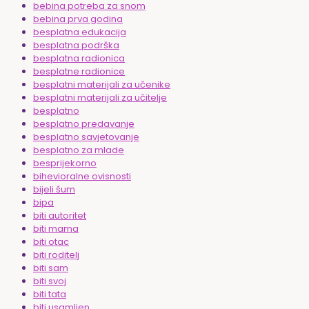
bebina potreba za snom
bebina prva godina
besplatna edukacija
besplatna podrška
besplatna radionica
besplatne radionice
besplatni materijali za učenike
besplatni materijali za učitelje
besplatno
besplatno predavanje
besplatno savjetovanje
besplatno za mlade
besprijekorno
bihevioralne ovisnosti
bijeli šum
bipa
biti autoritet
biti mama
biti otac
biti roditelj
biti sam
biti svoj
biti tata
biti usamljen