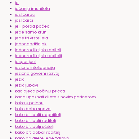
ja
jačanje imuniteta
jasličarac
jasličarci
je li porod počeo
jede samo kruh
jede tri vrste jela
jednogodišnjak
jednoroditeljska obitelj
jednoroditeljske obitelji
jesper juul
jezična inteligencija
jezično govorni razvoj
jezik
jezik ljubavi
kad djeca počinju pričati
kada upoznati dijete s novim partnerom
kaka u pelenu
kako beba spava
kako biti bolji odgojitelj
kako biti bolji roditelj
kako biti bolji učitelj
kako biti dobar roditelj
kako da dijete jede zdravo