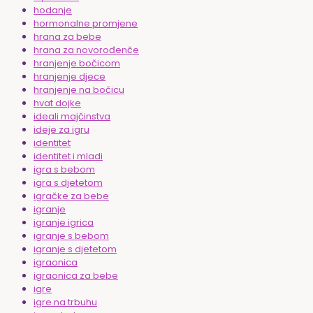
hodanje
hormonalne promjene
hrana za bebe
hrana za novorođenče
hranjenje bočicom
hranjenje djece
hranjenje na bočicu
hvat dojke
ideali majčinstva
ideje za igru
identitet
identitet i mladi
igra s bebom
igra s djetetom
igračke za bebe
igranje
igranje igrica
igranje s bebom
igranje s djetetom
igraonica
igraonica za bebe
igre
igre na trbuhu