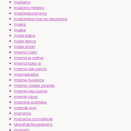
maćeha
majčino mlijeko
majčinska krivnja
majčinstvo me ne ispunjava
majka
majke
mala beba
mala djeca
male stvari
mama i tata
mama je važna
mama kako si
mama nije sama
mamaibeba
mame čuvarice
mame i bebe zagreb
mame nisu same
mamin izbor
mamine potrebe
manjak sna
marama
marama za nošenje
Marshall Rosenberg
masaža