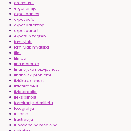
erasmus+
ergonomija
expat babies
expat cafe
expat parenting
expat parents
expats in zagreb
familylab
familylab hrvatska
film
filmovi
fina motorika
financijska neizvjesnost
financijski problemi
fizička aktivnost
fizioterapeut
fizioterapija
fleksibilnost
formiranje identiteta
fotografija
frfljanje
frustracija
funkcionalna medicina
gejming