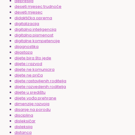
depresija
deseti mjesec trudnoće
deveti mjesec
didaktička oprema
digitalizacija
digitalna inteligencija
digitalna pismenost
digitalne kompetencije
dijagnostika
dijastaza
dijete bira što jede
dijete i razvod
dijete ne komunicira
dijete ne priča
dijete rastavljenih roditelja
dijete razvedenih roditelja
dijete u središtu
dijete vođa prehrane
dimenzije razvoja
disanje na porodu
disciplina
disleksičar
disleksija
distanca