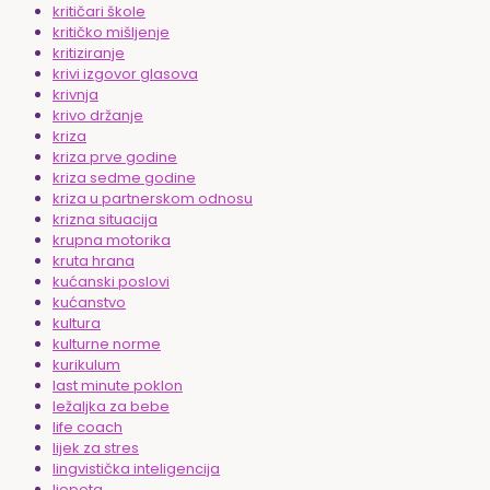
kritičari škole
kritičko mišljenje
kritiziranje
krivi izgovor glasova
krivnja
krivo držanje
kriza
kriza prve godine
kriza sedme godine
kriza u partnerskom odnosu
krizna situacija
krupna motorika
kruta hrana
kućanski poslovi
kućanstvo
kultura
kulturne norme
kurikulum
last minute poklon
ležaljka za bebe
life coach
lijek za stres
lingvistička inteligencija
ljepota