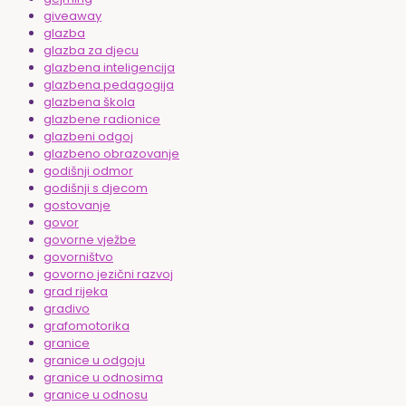
giveaway
glazba
glazba za djecu
glazbena inteligencija
glazbena pedagogija
glazbena škola
glazbene radionice
glazbeni odgoj
glazbeno obrazovanje
godišnji odmor
godišnji s djecom
gostovanje
govor
govorne vježbe
govorništvo
govorno jezični razvoj
grad rijeka
gradivo
grafomotorika
granice
granice u odgoju
granice u odnosima
granice u odnosu