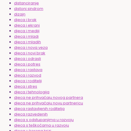
distanciranje
distoni sindrom
dizajn
djeca i brak
djeca i ekrani
djeca i mediji
djeca i mladi
djeca i mladih
djeca i nova veza
djeca i novi brak
djeca i odrasli
djeca i potres
djeca i rastava
djeca i razvod
djeca i roditelji
djeca i stres
djeca i tehnologija
djeca ne prihvaćaju novog partnera
djeca ne prihvaćaju novu partnericu
djeca rastavljenih roditelja
djeca razvedenih
djeca s odstupanjima u razvoju
djeca s teškoćama u razvoju
djeca u korona krizi