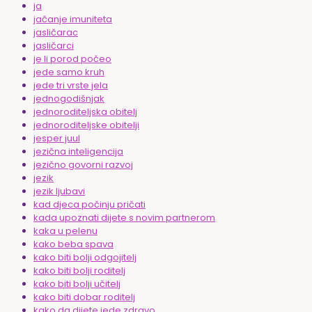
ja
jačanje imuniteta
jasličarac
jasličarci
je li porod počeo
jede samo kruh
jede tri vrste jela
jednogodišnjak
jednoroditeljska obitelj
jednoroditeljske obitelji
jesper juul
jezična inteligencija
jezično govorni razvoj
jezik
jezik ljubavi
kad djeca počinju pričati
kada upoznati dijete s novim partnerom
kaka u pelenu
kako beba spava
kako biti bolji odgojitelj
kako biti bolji roditelj
kako biti bolji učitelj
kako biti dobar roditelj
kako da dijete jede zdravo