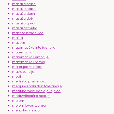
masaža beba
masaža bebe
masaža desni
masaža dojki
masaža grudi
masaža trbuha
mast za bradavice
mašta
mastitis
matematička inteligencija
matematika
matematika i emocije
matematika i razvoj
materijali za bebe
matresencija
mediji
medijska pismenost
medjunarodni dan tolerancije
međunarodni dan djevojčica
međuvršnjačko nasilje
melem
melem loves women
mentalna snaga