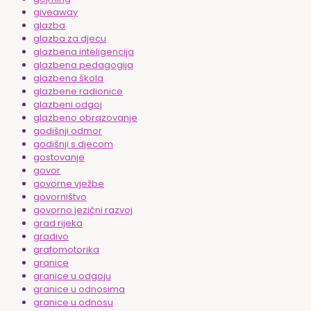
giveaway
glazba
glazba za djecu
glazbena inteligencija
glazbena pedagogija
glazbena škola
glazbene radionice
glazbeni odgoj
glazbeno obrazovanje
godišnji odmor
godišnji s djecom
gostovanje
govor
govorne vježbe
govorništvo
govorno jezični razvoj
grad rijeka
gradivo
grafomotorika
granice
granice u odgoju
granice u odnosima
granice u odnosu