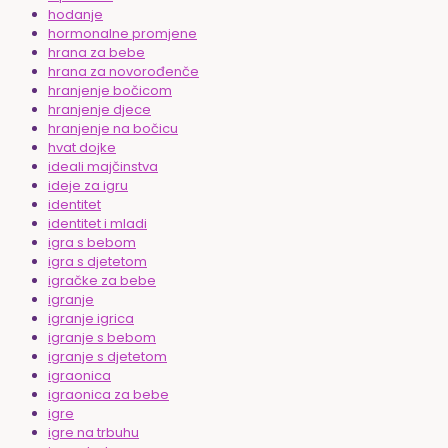
hodanje
hormonalne promjene
hrana za bebe
hrana za novorođenče
hranjenje bočicom
hranjenje djece
hranjenje na bočicu
hvat dojke
ideali majčinstva
ideje za igru
identitet
identitet i mladi
igra s bebom
igra s djetetom
igračke za bebe
igranje
igranje igrica
igranje s bebom
igranje s djetetom
igraonica
igraonica za bebe
igre
igre na trbuhu