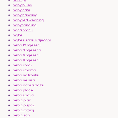
babinje
baby blues
baby cafe
baby handling
baby led weaning
babyhandling
baca hranu
bajke
bajke u radu s djecom
beba 12 mjeseci
beba 3 mjeseca
beba 6 mjeseci
beba 9 mjeseci
beba i brak
beba i mama
beba na trbuhu
beba ne sisa
beba odbija dojku
beba plače
beba spava
bebin plač
bebin pupak
bebin razvoj
bebin san