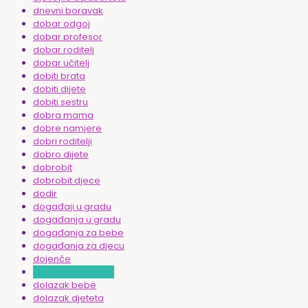
dnevni boravak
dobar odgoj
dobar profesor
dobar roditelj
dobar učitelj
dobiti brata
dobiti dijete
dobiti sestru
dobra mama
dobre namjere
dobri roditelji
dobro dijete
dobrobit
dobrobit djece
dodir
događaji u gradu
događanja u gradu
događanja za bebe
događanja za djecu
dojenče
dokumentarni film
dolazak bebe
dolazak djeteta