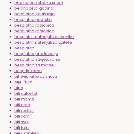
bebina potreba za snom
bebina prva godina
besplatna edukacija
besplatna podrška
besplatna radionica
besplatne radionice
besplatni materijali za učenike
besplatni materijali za učitelje
besplatno
besplatno predavanje
besplatno savjetovanje
besplatno za mlade
besprijekorno
bihevioralne ovisnosti
bijeli šum
bipa
biti autoritet
biti mama
biti otac
biti roditelj
biti sam
biti svoj
biti tata
biti usamljen