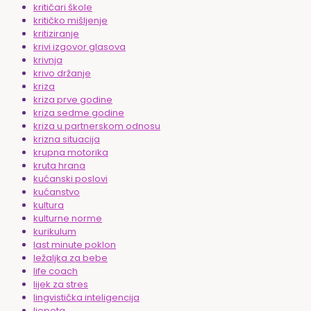
kritičari škole
kritičko mišljenje
kritiziranje
krivi izgovor glasova
krivnja
krivo držanje
kriza
kriza prve godine
kriza sedme godine
kriza u partnerskom odnosu
krizna situacija
krupna motorika
kruta hrana
kućanski poslovi
kućanstvo
kultura
kulturne norme
kurikulum
last minute poklon
ležaljka za bebe
life coach
lijek za stres
lingvistička inteligencija
ljepota