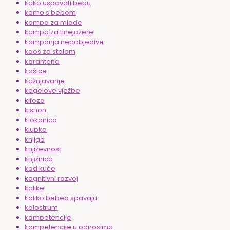
kako uspavati bebu
kamo s bebom
kampa za mlade
kampa za tinejdžere
kampanja nepobjedive
kaos za stolom
karantena
kašice
kažnjavanje
kegelove vježbe
kifoza
kishon
klokanica
klupko
knjiga
književnost
knjižnica
kod kuće
kognitivni razvoj
kolike
koliko bebeb spavaju
kolostrum
kompetencije
kompetencije u odnosima