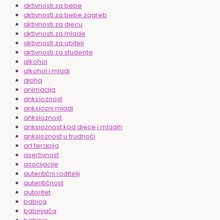
aktivnosti za bebe
aktivnosti za bebe zagreb
aktivnosti za djecu
aktivnosti za mlade
aktivnosti za obitelj
aktivnosti za studente
alkohol
alkohol i mladi
aloha
animacija
ankcioznost
anksiozni mladi
anksioznost
anksioznost kod djece i mladih
anksioznost u trudnoći
art terapija
asertivnost
asocijacije
autentični roditelji
autentičnost
autoritet
babica
babinjača