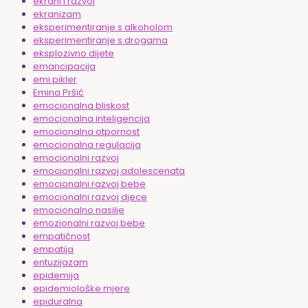
ekrani i razvoj
ekranizam
eksperimentiranje s alkoholom
eksperimentiranje s drogama
eksplozivno dijete
emancipacija
emi pikler
Emina Pršić
emocionalna bliskost
emocionalna inteligencija
emocionalna otpornost
emocionalna regulacija
emocionalni razvoj
emocionalni razvoj adolescenata
emocionalni razvoj bebe
emocionalni razvoj djece
emocionalno nasilje
emozionalni razvoj bebe
empatičnost
empatija
entuzijazam
epidemija
epidemiološke mjere
epiduralna