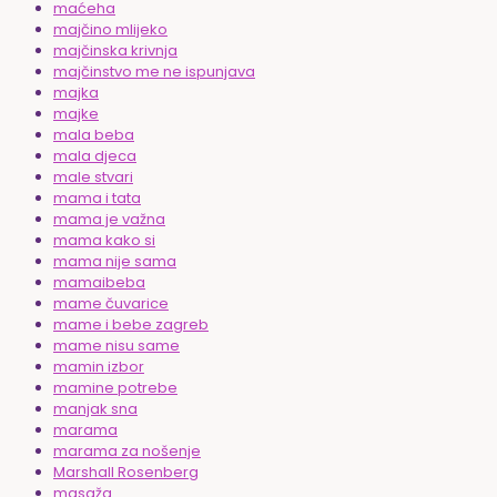
maćeha
majčino mlijeko
majčinska krivnja
majčinstvo me ne ispunjava
majka
majke
mala beba
mala djeca
male stvari
mama i tata
mama je važna
mama kako si
mama nije sama
mamaibeba
mame čuvarice
mame i bebe zagreb
mame nisu same
mamin izbor
mamine potrebe
manjak sna
marama
marama za nošenje
Marshall Rosenberg
masaža