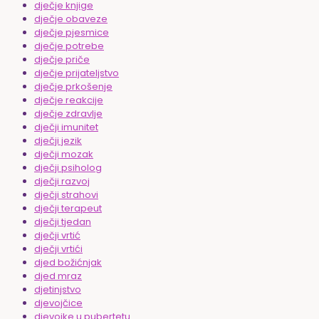
dječje knjige
dječje obaveze
dječje pjesmice
dječje potrebe
dječje priče
dječje prijateljstvo
dječje prkošenje
dječje reakcije
dječje zdravlje
dječji imunitet
dječji jezik
dječji mozak
dječji psiholog
dječji razvoj
dječji strahovi
dječji terapeut
dječji tjedan
dječji vrtić
dječji vrtići
djed božićnjak
djed mraz
djetinjstvo
djevojčice
djevojke u pubertetu