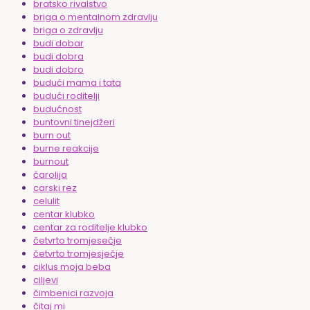
bratsko rivalstvo
briga o mentalnom zdravlju
briga o zdravlju
budi dobar
budi dobra
budi dobro
budući mama i tata
budući roditelji
budućnost
buntovni tinejdžeri
burn out
burne reakcije
burnout
čarolija
carski rez
celulit
centar klubko
centar za roditelje klubko
četvrto tromjesečje
četvrto tromjesječje
ciklus moja beba
ciljevi
čimbenici razvoja
čitaj mi