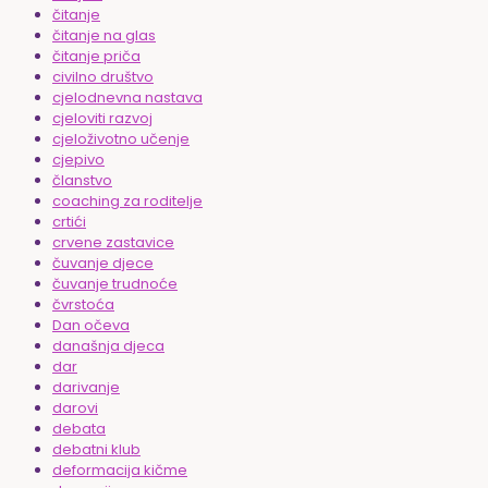
čitanje
čitanje na glas
čitanje priča
civilno društvo
cjelodnevna nastava
cjeloviti razvoj
cjeloživotno učenje
cjepivo
članstvo
coaching za roditelje
crtići
crvene zastavice
čuvanje djece
čuvanje trudnoće
čvrstoća
Dan očeva
današnja djeca
dar
darivanje
darovi
debata
debatni klub
deformacija kičme