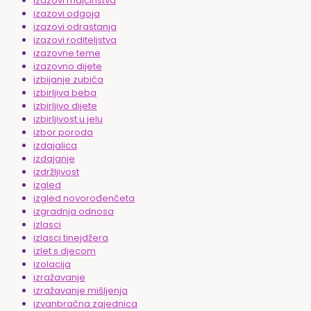
izazovi majčinstva
izazovi odgoja
izazovi odrastanja
izazovi roditeljstva
izazovne teme
izazovno dijete
izbijanje zubića
izbirljiva beba
izbirljivo dijete
izbirljivost u jelu
izbor poroda
izdajalica
izdajanje
izdržljivost
izgled
izgled novorođenčeta
izgradnja odnosa
izlasci
izlasci tinejdžera
izlet s djecom
izolacija
izražavanje
izražavanje mišljenja
izvanbračna zajednica