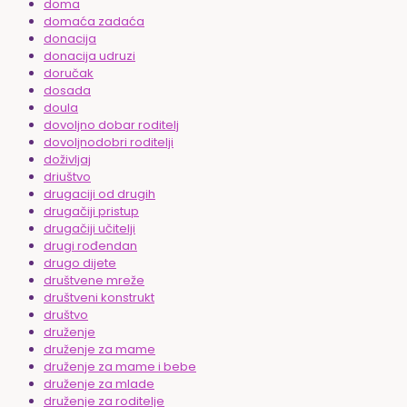
doma
domaća zadaća
donacija
donacija udruzi
doručak
dosada
doula
dovoljno dobar roditelj
dovoljnodobri roditelji
doživljaj
driuštvo
drugaciji od drugih
drugačiji pristup
drugačiji učitelji
drugi rođendan
drugo dijete
društvene mreže
društveni konstrukt
društvo
druženje
druženje za mame
druženje za mame i bebe
druženje za mlade
druženje za roditelje