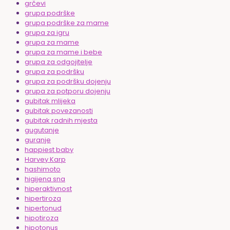
grčevi
grupa podrške
grupa podrške za mame
grupa za igru
grupa za mame
grupa za mame i bebe
grupa za odgojitelje
grupa za podršku
grupa za podršku dojenju
grupa za potporu dojenju
gubitak mlijeka
gubitak povezanosti
gubitak radnih mjesta
gugutanje
guranje
happiest baby
Harvey Karp
hashimoto
higijena sna
hiperaktivnost
hipertiroza
hipertonud
hipotiroza
hipotonus