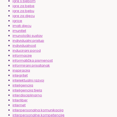
igre s bebom
igre za bebe
igre za bebu
igre za djecu
igrice
imati djecu
imunitet
imunološki sustav
individualni pristup
individualnost
inducirani porod
informacije
informatička pismenost
informirani prisatanak
inspiracija
integritet
intelektualni razvoj
inteligencija
inteligencija tijela
interdisciplinarno
Interliber
internet
interpersonalna komunikacija
interpersonalne kompetencije