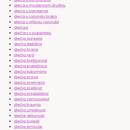
djeca u modernom društvu
djeca u pandemiji
djeca u razvodu braka
djeca u vrtlogu razvoda
dječaci
dječaci u pubertetu
dječja agresija
dječja debljina
dječja hrana
dječja igra
dječja književnost
dječja kralježnica
dječja ljubomora
dječja prava
dječja prehrana
dječja pretilost
dječja prijateljstva
dječja samosvijest
dječja trauma
dječja umjetnost
dječje aktivnosti
dječje bolesti
dječje emocije