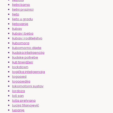
ljetni kamp
ljetni praznici
ljeto
ljeto u gradu
ljetovanje
ljubav
ljubav i beba
ljubav i roditeljstvo
ljubomora
ljubomorno dijete
ljudska inteligencija
ljudske potrebe
ljuti tinejdžeri
lockdown
logička inteligencija
logoped
logopedija
lokomotorni sustav
lordoza
loš san
loša prehrana
Lucija Stanojević
lupanje