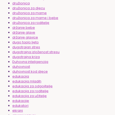
družionica
družionica za djecu
družionica za mame
družionica za mame i bebe
družionica za roditelje
držanje bebe
držanje glave
držanje glavice
dugo toplo ljeto
dugotrajan stres
dugotrajna izloženost stresu
dugotrajna kriza
Duhovna inteligencija
duhovnost
duhovnost kod djece
edukacija
edukacija mladih
edukacija za odgojitelje
edukacija za roditelje
edukacija za učitelje
edukacije
edukatori
ekrani