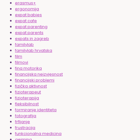
erasmus+
ergonomija
expat babies
expat cafe
expat parenting
expat parents
expats in zagreb
familylab
familylab hrvatska
film
filmovi
fina motorika
financijska neizvjesnost
financijski problemi
fizička aktivnost
fizioterapeut
fizioterapija
fleksibilnost
formiranje identiteta
fotografija
frfljanje
frustracija
funkcionalna medicina
gejming