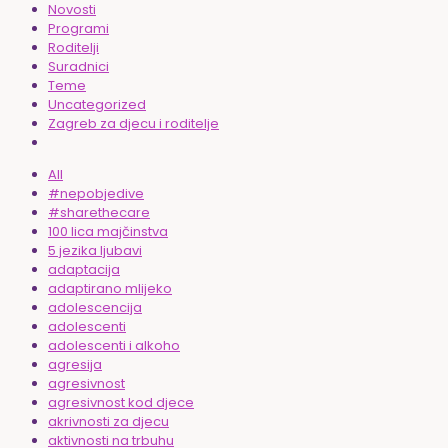
Novosti
Programi
Roditelji
Suradnici
Teme
Uncategorized
Zagreb za djecu i roditelje
All
#nepobjedive
#sharethecare
100 lica majčinstva
5 jezika ljubavi
adaptacija
adaptirano mlijeko
adolescencija
adolescenti
adolescenti i alkoho
agresija
agresivnost
agresivnost kod djece
akrivnosti za djecu
aktivnosti na trbuhu