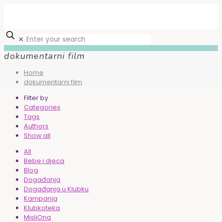
✕
dokumentarni film
Home
dokumentarni film
Filter by
Categories
Tags
Authors
Show all
All
Bebe i djeca
Blog
Događanja
Događanja u Klubku
Kampanja
Klubkoteka
MisliOna