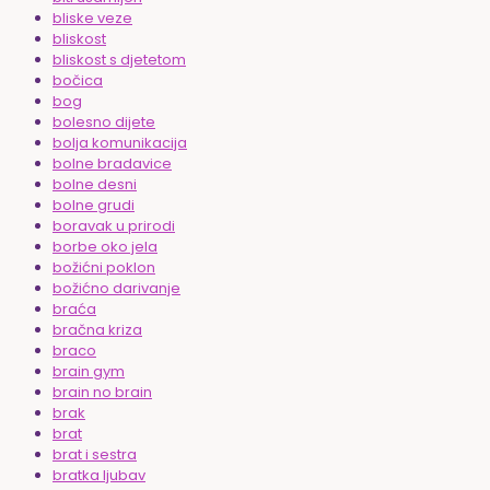
bliske veze
bliskost
bliskost s djetetom
bočica
bog
bolesno dijete
bolja komunikacija
bolne bradavice
bolne desni
bolne grudi
boravak u prirodi
borbe oko jela
božićni poklon
božićno darivanje
braća
bračna kriza
braco
brain gym
brain no brain
brak
brat
brat i sestra
bratka ljubav