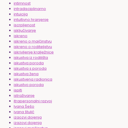
intimnost
intradisciplinarno
intuicija
intuitivno hranjenje
iscrpljenost
isključivanje
iskreno
iskreno o majčinstvu
iskreno o roditeljstvu
iskrivljenje kralježnice
iskustva iz rodilišta
iskustva poroda
iskustva s poroda
iskustva žena
iskustvena radionica
iskustvo poroda
ispiti
istraživanje
itrapersonalni razvoj
Ivana Šešo
ivana štulić
izaozvi dojenja
izazovi dojenja