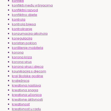
konflikti
konflikti među vršnjacima
konfliktni razvod
konfliktno dijete
kontrola
kontrola bijesa
kontroliranje
konzumacija alkohola
koregulacija
koristan poklon
korištenje mobitela
korona
korona kriza
korona virus
korona virus i djeca
kounikacija s djecom
kraj školske godine
kralježnica
kreativna nastava
kreativna snaga
kreativna učionica
kreativne aktivnosti
kreativnost
kreativnost u radu