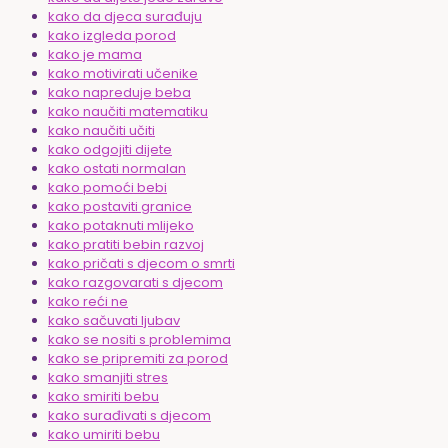
kako da djeca surađuju
kako izgleda porod
kako je mama
kako motivirati učenike
kako napreduje beba
kako naučiti matematiku
kako naučiti učiti
kako odgojiti dijete
kako ostati normalan
kako pomoći bebi
kako postaviti granice
kako potaknuti mlijeko
kako pratiti bebin razvoj
kako pričati s djecom o smrti
kako razgovarati s djecom
kako reći ne
kako sačuvati ljubav
kako se nositi s problemima
kako se pripremiti za porod
kako smanjiti stres
kako smiriti bebu
kako surađivati s djecom
kako umiriti bebu