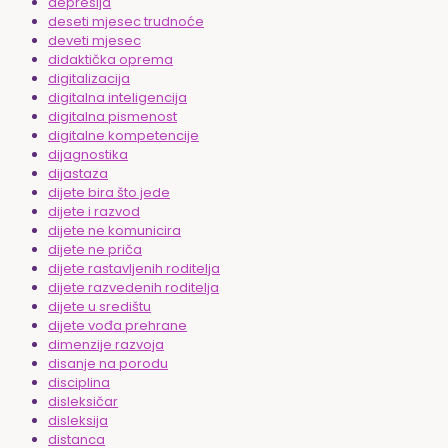
depresija
deseti mjesec trudnoće
deveti mjesec
didaktička oprema
digitalizacija
digitalna inteligencija
digitalna pismenost
digitalne kompetencije
dijagnostika
dijastaza
dijete bira što jede
dijete i razvod
dijete ne komunicira
dijete ne priča
dijete rastavljenih roditelja
dijete razvedenih roditelja
dijete u središtu
dijete vođa prehrane
dimenzije razvoja
disanje na porodu
disciplina
disleksičar
disleksija
distanca