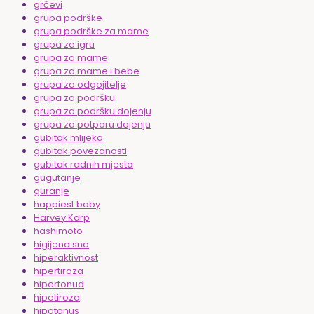
grčevi
grupa podrške
grupa podrške za mame
grupa za igru
grupa za mame
grupa za mame i bebe
grupa za odgojitelje
grupa za podršku
grupa za podršku dojenju
grupa za potporu dojenju
gubitak mlijeka
gubitak povezanosti
gubitak radnih mjesta
gugutanje
guranje
happiest baby
Harvey Karp
hashimoto
higijena sna
hiperaktivnost
hipertiroza
hipertonud
hipotiroza
hipotonus