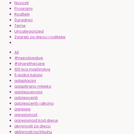
Novosti
Programi
Roditelji
Suradnici
Teme
Uncategorized
Zagreb za djecu i roditelje
All
#nepobjedive
#sharethecare
100 lica majčinstva
5 jezika ljubavi
adaptacija
adaptirano mlijeko
adolescencija
adolescenti
adolescenti i alkoho
agresija
agresivnost
agresivnost kod djece
akrivnosti za djecu
aktivnosti na trbuhu