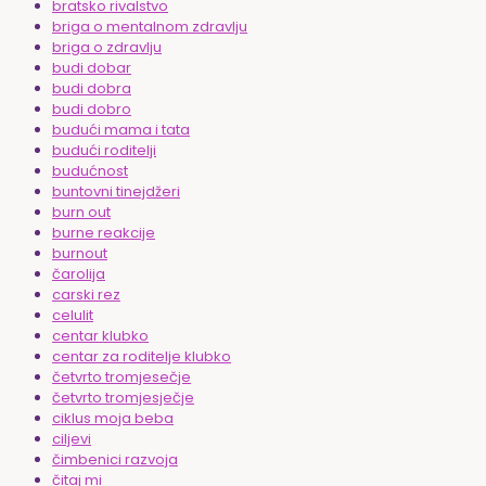
bratsko rivalstvo
briga o mentalnom zdravlju
briga o zdravlju
budi dobar
budi dobra
budi dobro
budući mama i tata
budući roditelji
budućnost
buntovni tinejdžeri
burn out
burne reakcije
burnout
čarolija
carski rez
celulit
centar klubko
centar za roditelje klubko
četvrto tromjesečje
četvrto tromjesječje
ciklus moja beba
ciljevi
čimbenici razvoja
čitaj mi