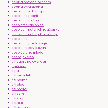
bebina potreba za snom
bebina prva godina
besplatna edukacija
besplatna podrška
besplatna radionica
besplatne radionice
besplatni materijali za učenike
besplatni materijali za učitelje
besplatno
besplatno predavanje
besplatno savjetovanje
besplatno za mlade
besprijekorno
bihevioralne ovisnosti
bijeli šum
bipa
biti autoritet
biti mama
biti otac
biti roditelj
biti sam
biti svoj
biti tata
biti usamljen