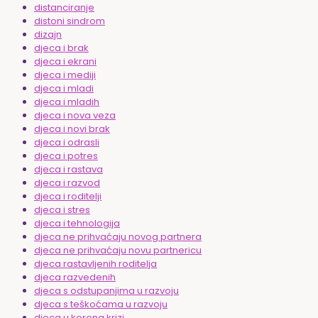
distanciranje
distoni sindrom
dizajn
djeca i brak
djeca i ekrani
djeca i mediji
djeca i mladi
djeca i mladih
djeca i nova veza
djeca i novi brak
djeca i odrasli
djeca i potres
djeca i rastava
djeca i razvod
djeca i roditelji
djeca i stres
djeca i tehnologija
djeca ne prihvaćaju novog partnera
djeca ne prihvaćaju novu partnericu
djeca rastavljenih roditelja
djeca razvedenih
djeca s odstupanjima u razvoju
djeca s teškoćama u razvoju
djeca u korona krizi