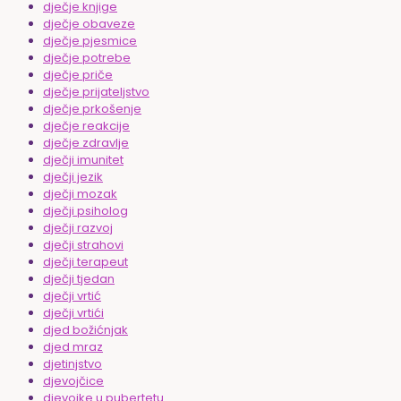
dječje knjige
dječje obaveze
dječje pjesmice
dječje potrebe
dječje priče
dječje prijateljstvo
dječje prkošenje
dječje reakcije
dječje zdravlje
dječji imunitet
dječji jezik
dječji mozak
dječji psiholog
dječji razvoj
dječji strahovi
dječji terapeut
dječji tjedan
dječji vrtić
dječji vrtići
djed božićnjak
djed mraz
djetinjstvo
djevojčice
djevojke u pubertetu