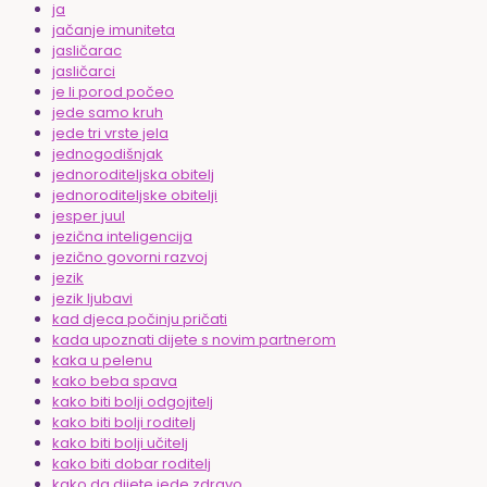
ja
jačanje imuniteta
jasličarac
jasličarci
je li porod počeo
jede samo kruh
jede tri vrste jela
jednogodišnjak
jednoroditeljska obitelj
jednoroditeljske obitelji
jesper juul
jezična inteligencija
jezično govorni razvoj
jezik
jezik ljubavi
kad djeca počinju pričati
kada upoznati dijete s novim partnerom
kaka u pelenu
kako beba spava
kako biti bolji odgojitelj
kako biti bolji roditelj
kako biti bolji učitelj
kako biti dobar roditelj
kako da dijete jede zdravo