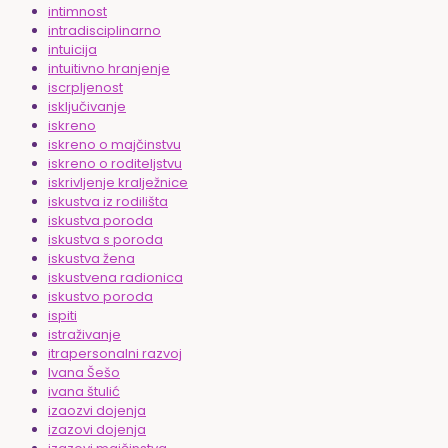
intimnost
intradisciplinarno
intuicija
intuitivno hranjenje
iscrpljenost
isključivanje
iskreno
iskreno o majčinstvu
iskreno o roditeljstvu
iskrivljenje kralježnice
iskustva iz rodilišta
iskustva poroda
iskustva s poroda
iskustva žena
iskustvena radionica
iskustvo poroda
ispiti
istraživanje
itrapersonalni razvoj
Ivana Šešo
ivana štulić
izaozvi dojenja
izazovi dojenja