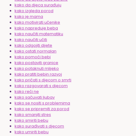
kako da djeca surađuju
kako izgleda porod
kako je mama
kako motivirati učenike
kako napreduje beba
kako naučiti matematiku
kako naučiti učiti
kako odgojiti dijete
kako ostati normalan
kako pomoći bebi
kako postaviti granice
kako potaknuti mlijeko
kako pratiti bebin razvoj
kako pričati s djecom o smrti
kako razgovarati s djecom
kako reći ne
kako sačuvati ljubav
kako se nositi s problemima
kako se pripremiti za porod
kako smanjiti stres
kako smiriti bebu
kako surađivati s djecom
kako umiriti bebu