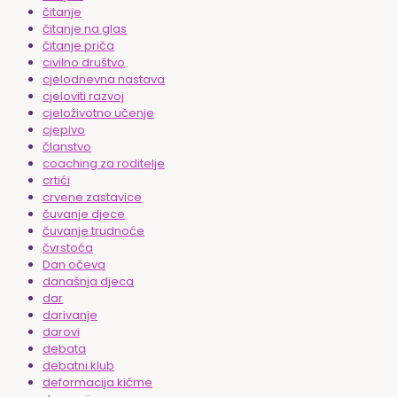
čitanje
čitanje na glas
čitanje priča
civilno društvo
cjelodnevna nastava
cjeloviti razvoj
cjeloživotno učenje
cjepivo
članstvo
coaching za roditelje
crtići
crvene zastavice
čuvanje djece
čuvanje trudnoće
čvrstoća
Dan očeva
današnja djeca
dar
darivanje
darovi
debata
debatni klub
deformacija kičme