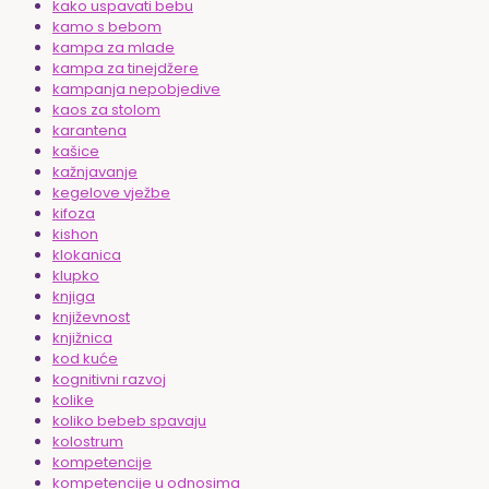
kako uspavati bebu
kamo s bebom
kampa za mlade
kampa za tinejdžere
kampanja nepobjedive
kaos za stolom
karantena
kašice
kažnjavanje
kegelove vježbe
kifoza
kishon
klokanica
klupko
knjiga
književnost
knjižnica
kod kuće
kognitivni razvoj
kolike
koliko bebeb spavaju
kolostrum
kompetencije
kompetencije u odnosima