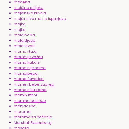
maćeha
majčino mlijeko
majčinska krivnja
majčinstvo me ne ispunjava
majka
majke
mala beba
mala djeca
male stvari
mama i tata
mama je važna
mama kako si
mama nije sama
mamaibeba
mame čuvarice
mame i bebe zagreb
mame nisu same
mamin izbor
mamine potrebe
manjak sna
marama
marama za nošenje
Marshall Rosenberg
masaža