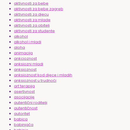
aktivnosti za bebe
aktivnosti za bebe zagreb
aktivnosti za djecu
aktivnosti za mlade
aktivnosti za obitelj
aktivnosti za studente
alkohol
alkohol i mladi
aloha
animacija
ankcioznost
anksiozni mladi
anksioznost
anksioznost kod djece i mladih
anksioznost u trudnoći
art terapija
asertivnost
asocijacije
autentični roditelji
autentičnost
autoritet
babica
babinjača