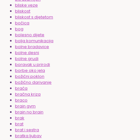
bliske veze
bliskost
bliskost s djetetom
bočica
bog
bolesno dijete
bolja komunikacija
bolne bradavice
bolne desni
bolne grudi
boravak u prirodi
borbe oko jela
božićni poklon
božićno darivanje
braća
bračna kriza
braco
brain gym
brain no brain
brak
brat
brat i sestra
bratka ljubav