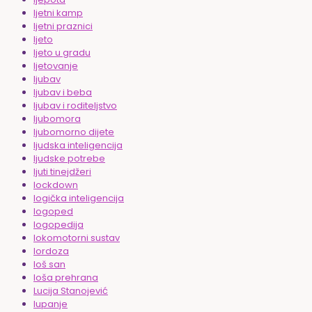
ljetni kamp
ljetni praznici
ljeto
ljeto u gradu
ljetovanje
ljubav
ljubav i beba
ljubav i roditeljstvo
ljubomora
ljubomorno dijete
ljudska inteligencija
ljudske potrebe
ljuti tinejdžeri
lockdown
logička inteligencija
logoped
logopedija
lokomotorni sustav
lordoza
loš san
loša prehrana
Lucija Stanojević
lupanje