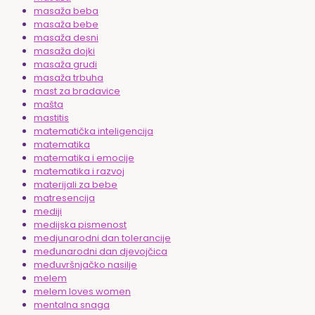
masaža beba
masaža bebe
masaža desni
masaža dojki
masaža grudi
masaža trbuha
mast za bradavice
mašta
mastitis
matematička inteligencija
matematika
matematika i emocije
matematika i razvoj
materijali za bebe
matresencija
mediji
medijska pismenost
medjunarodni dan tolerancije
međunarodni dan djevojčica
međuvršnjačko nasilje
melem
melem loves women
mentalna snaga