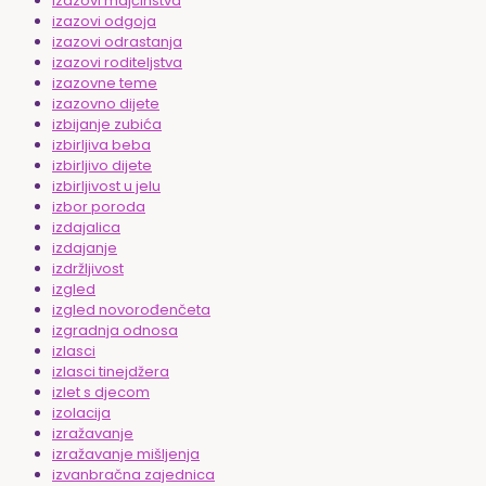
izazovi majčinstva
izazovi odgoja
izazovi odrastanja
izazovi roditeljstva
izazovne teme
izazovno dijete
izbijanje zubića
izbirljiva beba
izbirljivo dijete
izbirljivost u jelu
izbor poroda
izdajalica
izdajanje
izdržljivost
izgled
izgled novorođenčeta
izgradnja odnosa
izlasci
izlasci tinejdžera
izlet s djecom
izolacija
izražavanje
izražavanje mišljenja
izvanbračna zajednica