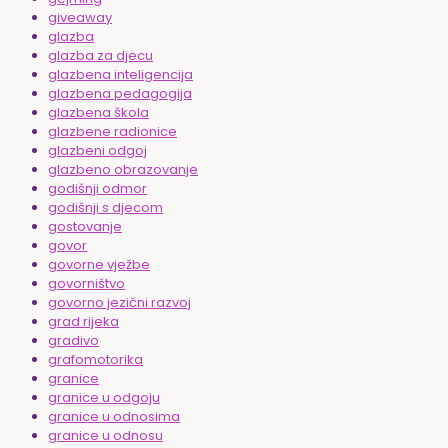
giveaway
glazba
glazba za djecu
glazbena inteligencija
glazbena pedagogija
glazbena škola
glazbene radionice
glazbeni odgoj
glazbeno obrazovanje
godišnji odmor
godišnji s djecom
gostovanje
govor
govorne vježbe
govorništvo
govorno jezični razvoj
grad rijeka
gradivo
grafomotorika
granice
granice u odgoju
granice u odnosima
granice u odnosu