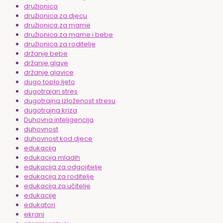
družionica
družionica za djecu
družionica za mame
družionica za mame i bebe
družionica za roditelje
držanje bebe
držanje glave
držanje glavice
dugo toplo ljeto
dugotrajan stres
dugotrajna izloženost stresu
dugotrajna kriza
Duhovna inteligencija
duhovnost
duhovnost kod djece
edukacija
edukacija mladih
edukacija za odgojitelje
edukacija za roditelje
edukacija za učitelje
edukacije
edukatori
ekrani