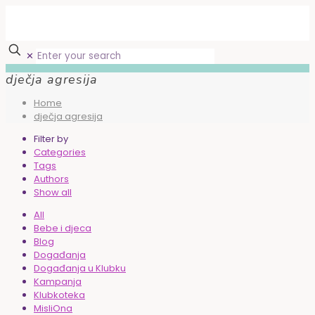
✕
dječja agresija
Home
dječja agresija
Filter by
Categories
Tags
Authors
Show all
All
Bebe i djeca
Blog
Događanja
Događanja u Klubku
Kampanja
Klubkoteka
MisliOna