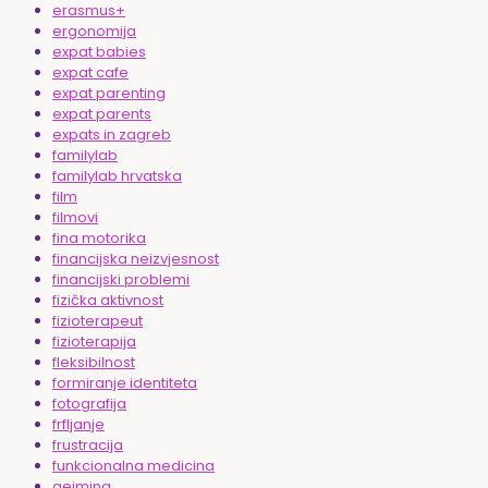
erasmus+
ergonomija
expat babies
expat cafe
expat parenting
expat parents
expats in zagreb
familylab
familylab hrvatska
film
filmovi
fina motorika
financijska neizvjesnost
financijski problemi
fizička aktivnost
fizioterapeut
fizioterapija
fleksibilnost
formiranje identiteta
fotografija
frfljanje
frustracija
funkcionalna medicina
gejming