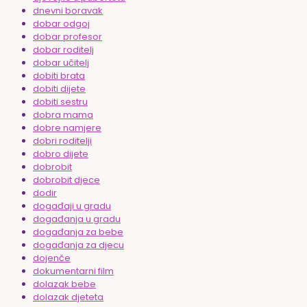
dnevni boravak
dobar odgoj
dobar profesor
dobar roditelj
dobar učitelj
dobiti brata
dobiti dijete
dobiti sestru
dobra mama
dobre namjere
dobri roditelji
dobro dijete
dobrobit
dobrobit djece
dodir
događaji u gradu
događanja u gradu
događanja za bebe
događanja za djecu
dojenče
dokumentarni film
dolazak bebe
dolazak djeteta