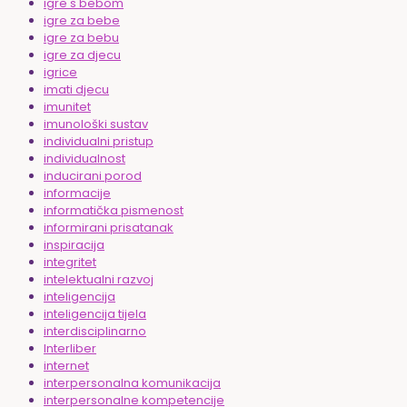
igre s bebom
igre za bebe
igre za bebu
igre za djecu
igrice
imati djecu
imunitet
imunološki sustav
individualni pristup
individualnost
inducirani porod
informacije
informatička pismenost
informirani prisatanak
inspiracija
integritet
intelektualni razvoj
inteligencija
inteligencija tijela
interdisciplinarno
Interliber
internet
interpersonalna komunikacija
interpersonalne kompetencije