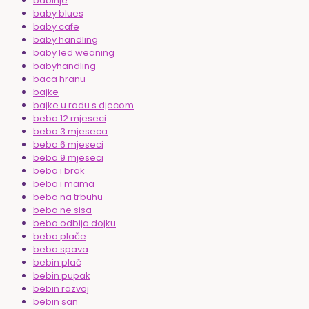
babinje
baby blues
baby cafe
baby handling
baby led weaning
babyhandling
baca hranu
bajke
bajke u radu s djecom
beba 12 mjeseci
beba 3 mjeseca
beba 6 mjeseci
beba 9 mjeseci
beba i brak
beba i mama
beba na trbuhu
beba ne sisa
beba odbija dojku
beba plače
beba spava
bebin plač
bebin pupak
bebin razvoj
bebin san