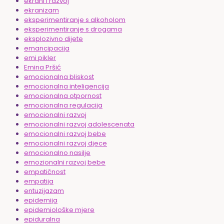
ekrani i razvoj
ekranizam
eksperimentiranje s alkoholom
eksperimentiranje s drogama
eksplozivno dijete
emancipacija
emi pikler
Emina Pršić
emocionalna bliskost
emocionalna inteligencija
emocionalna otpornost
emocionalna regulacija
emocionalni razvoj
emocionalni razvoj adolescenata
emocionalni razvoj bebe
emocionalni razvoj djece
emocionalno nasilje
emozionalni razvoj bebe
empatičnost
empatija
entuzijazam
epidemija
epidemiološke mjere
epiduralna