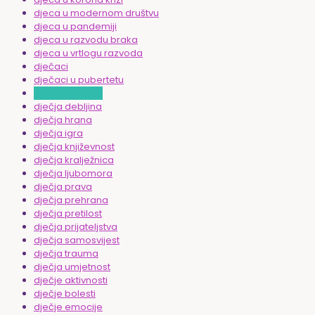
djeca u modernom društvu
djeca u pandemiji
djeca u razvodu braka
djeca u vrtlogu razvoda
dječaci
dječaci u pubertetu
dječja agresija
dječja debljina
dječja hrana
dječja igra
dječja književnost
dječja kralježnica
dječja ljubomora
dječja prava
dječja prehrana
dječja pretilost
dječja prijateljstva
dječja samosvijest
dječja trauma
dječja umjetnost
dječje aktivnosti
dječje bolesti
dječje emocije