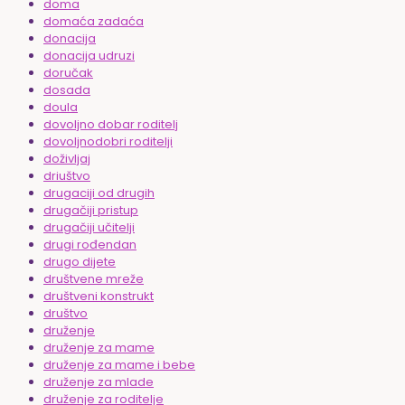
doma
domaća zadaća
donacija
donacija udruzi
doručak
dosada
doula
dovoljno dobar roditelj
dovoljnodobri roditelji
doživljaj
driuštvo
drugaciji od drugih
drugačiji pristup
drugačiji učitelji
drugi rođendan
drugo dijete
društvene mreže
društveni konstrukt
društvo
druženje
druženje za mame
druženje za mame i bebe
druženje za mlade
druženje za roditelje