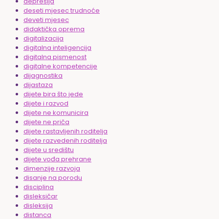
depresija
deseti mjesec trudnoće
deveti mjesec
didaktička oprema
digitalizacija
digitalna inteligencija
digitalna pismenost
digitalne kompetencije
dijagnostika
dijastaza
dijete bira što jede
dijete i razvod
dijete ne komunicira
dijete ne priča
dijete rastavljenih roditelja
dijete razvedenih roditelja
dijete u središtu
dijete vođa prehrane
dimenzije razvoja
disanje na porodu
disciplina
disleksičar
disleksija
distanca