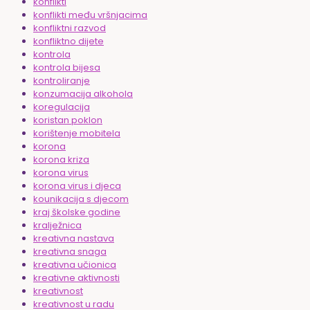
konflikti
konflikti među vršnjacima
konfliktni razvod
konfliktno dijete
kontrola
kontrola bijesa
kontroliranje
konzumacija alkohola
koregulacija
koristan poklon
korištenje mobitela
korona
korona kriza
korona virus
korona virus i djeca
kounikacija s djecom
kraj školske godine
kralježnica
kreativna nastava
kreativna snaga
kreativna učionica
kreativne aktivnosti
kreativnost
kreativnost u radu