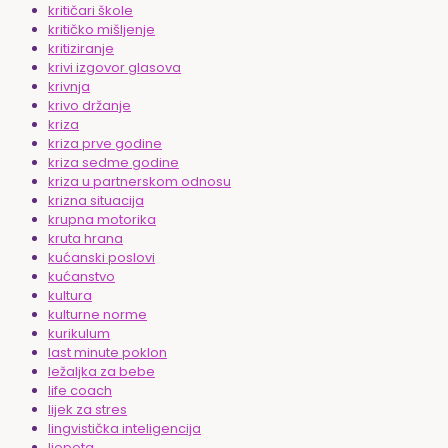
kritičari škole
kritičko mišljenje
kritiziranje
krivi izgovor glasova
krivnja
krivo držanje
kriza
kriza prve godine
kriza sedme godine
kriza u partnerskom odnosu
krizna situacija
krupna motorika
kruta hrana
kućanski poslovi
kućanstvo
kultura
kulturne norme
kurikulum
last minute poklon
ležaljka za bebe
life coach
lijek za stres
lingvistička inteligencija
ljepota