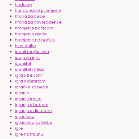
hodanje
hormonalne promjene
hrana za bebe
hrana za novorođenče
hranjenje bočicom
hranjenje djece
hranjenje na bočicu
hvat dojke
ideali majčinstva
ideje za igru
identitet
identitet i mladi
igra s bebom
igra s djetetom
igračke za bebe
igranje
igranje igrica
igranje s bebom
igranje s djetetom
igraonica
igraonica za bebe
igre
igre na trbuhu