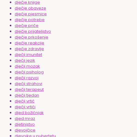
dječje knjige
dječje obaveze
dječje pjesmice
dječje potrebe
dječje priče
dječje prijateljstvo
dječje prkošenje
dječje reakcije
dječje zdravlje
dječji imunitet
dječji jezik
dječji mozak
dječji psiholog
dječji razvoj
dječji strahovi
dječji terapeut
dječji tjedan
dječji vrtić
dječji vrtići
djed božićnjak
djed mraz
djetinjstvo
djevojčice
djevojke u pubertetu