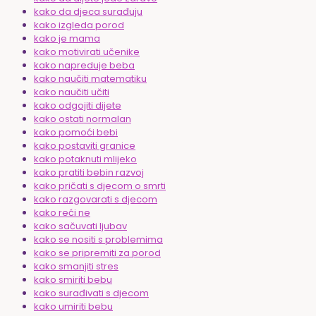
kako da djeca surađuju
kako izgleda porod
kako je mama
kako motivirati učenike
kako napreduje beba
kako naučiti matematiku
kako naučiti učiti
kako odgojiti dijete
kako ostati normalan
kako pomoći bebi
kako postaviti granice
kako potaknuti mlijeko
kako pratiti bebin razvoj
kako pričati s djecom o smrti
kako razgovarati s djecom
kako reći ne
kako sačuvati ljubav
kako se nositi s problemima
kako se pripremiti za porod
kako smanjiti stres
kako smiriti bebu
kako surađivati s djecom
kako umiriti bebu