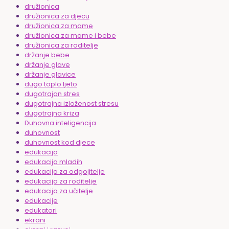
družionica
družionica za djecu
družionica za mame
družionica za mame i bebe
družionica za roditelje
držanje bebe
držanje glave
držanje glavice
dugo toplo ljeto
dugotrajan stres
dugotrajna izloženost stresu
dugotrajna kriza
Duhovna inteligencija
duhovnost
duhovnost kod djece
edukacija
edukacija mladih
edukacija za odgojitelje
edukacija za roditelje
edukacija za učitelje
edukacije
edukatori
ekrani