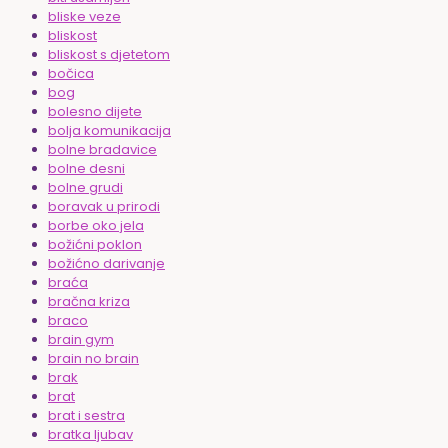
bliske veze
bliskost
bliskost s djetetom
bočica
bog
bolesno dijete
bolja komunikacija
bolne bradavice
bolne desni
bolne grudi
boravak u prirodi
borbe oko jela
božićni poklon
božićno darivanje
braća
bračna kriza
braco
brain gym
brain no brain
brak
brat
brat i sestra
bratka ljubav