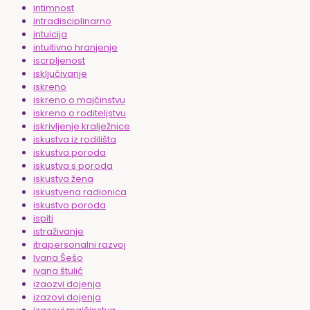
intimnost
intradisciplinarno
intuicija
intuitivno hranjenje
iscrpljenost
isključivanje
iskreno
iskreno o majčinstvu
iskreno o roditeljstvu
iskrivljenje kralježnice
iskustva iz rodilišta
iskustva poroda
iskustva s poroda
iskustva žena
iskustvena radionica
iskustvo poroda
ispiti
istraživanje
itrapersonalni razvoj
Ivana Šešo
ivana štulić
izaozvi dojenja
izazovi dojenja