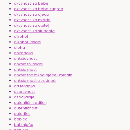
aktivnosti za bebe
aktivnosti za bebe zagreb
aktivnosti za djecu
aktivnosti za mlade
aktivnosti za obitelj
aktivnosti za studente
alkohol
alkohol i mladi
aloha
animacija
ankcioznost
anksiozni mladi
anksioznost
anksioznost kod djece i mladih
anksioznost u trudnoći
art terapija
asertivnost
asocijacije
autentični roditelji
autentičnost
autoritet
babica
babinjača