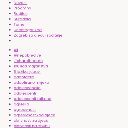
Novosti
Programi
Roditelji
Suradnici
Teme
Uncategorized
Zagreb za djecu i roditelje
All
#nepobjedive
#sharethecare
100 lica majčinstva
5 jezika ljubavi
adaptacija
adaptirano mlijeko
adolescencija
adolescenti
adolescenti i alkoho
agresija
agresivnost
agresivnost kod djece
akrivnosti za djecu
aktivnosti na trbuhu