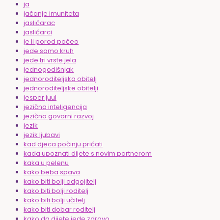
ja
jačanje imuniteta
jasličarac
jasličarci
je li porod počeo
jede samo kruh
jede tri vrste jela
jednogodišnjak
jednoroditeljska obitelj
jednoroditeljske obitelji
jesper juul
jezična inteligencija
jezično govorni razvoj
jezik
jezik ljubavi
kad djeca počinju pričati
kada upoznati dijete s novim partnerom
kaka u pelenu
kako beba spava
kako biti bolji odgojitelj
kako biti bolji roditelj
kako biti bolji učitelj
kako biti dobar roditelj
kako da dijete jede zdravo