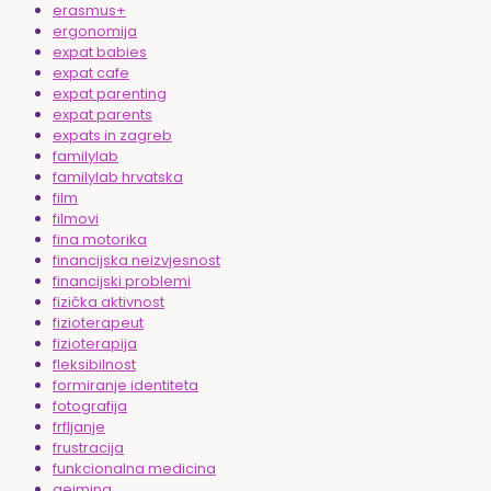
erasmus+
ergonomija
expat babies
expat cafe
expat parenting
expat parents
expats in zagreb
familylab
familylab hrvatska
film
filmovi
fina motorika
financijska neizvjesnost
financijski problemi
fizička aktivnost
fizioterapeut
fizioterapija
fleksibilnost
formiranje identiteta
fotografija
frfljanje
frustracija
funkcionalna medicina
gejming