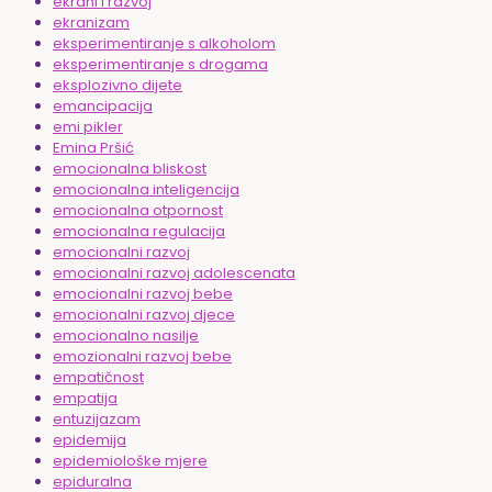
ekrani i razvoj
ekranizam
eksperimentiranje s alkoholom
eksperimentiranje s drogama
eksplozivno dijete
emancipacija
emi pikler
Emina Pršić
emocionalna bliskost
emocionalna inteligencija
emocionalna otpornost
emocionalna regulacija
emocionalni razvoj
emocionalni razvoj adolescenata
emocionalni razvoj bebe
emocionalni razvoj djece
emocionalno nasilje
emozionalni razvoj bebe
empatičnost
empatija
entuzijazam
epidemija
epidemiološke mjere
epiduralna