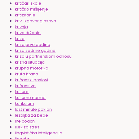
kritičari škole
kritičko mišljenje
kritiziranje
krivi izgovor glasova
krivnja
krivo držanje
kriza
kriza prve godine
kriza sedme godine
kriza u partnerskom odnosu
krizna situacija
krupna motorika
kruta hrana
kućanski poslovi
kućanstvo
kultura
kulturne norme
kurikulum
last minute poklon
ležaljka za bebe
life coach
lijek za stres
lingvistička inteligencija
ljepota