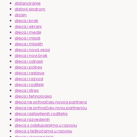
distanciranje
distoni sindrom
dizajn
djeca i brak
djeca i ekrani
djeca i mediji
djeca i mladi
djeca i mladih
djeca i nova veza
djeca i novi brak
djeca i odrasli
djeca i potres
djeca i rastava
djeca i razvod
djeca i roditelji
djeca i stres
djeca i tehnologija
djeca ne prihvaćaju novog partnera
djeca ne prihvaćaju novu partnericu
djeca rastavljenih roditelja
djeca razvedenih
djeca s odstupanjima u razvoju
djeca s teškoćama u razvoju
djeca u korona krizi