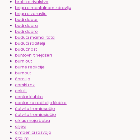
bratsko rivalstvo
briga o mentalnom zdravlju
briga o zdravlju
budi dobar
budi dobra
budi dobro
budući mama i tata
budući roditelji
budućnost
buntovni tinejdžeri
burn out
burne reakcije
burnout
čarolija
carski rez
celulit
centar klubko
centar za roditelje klubko
četvrto tromjesečje
četvrto tromjesječje
ciklus moja beba
ciljevi
čimbenici razvoja
čitaj mi