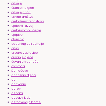
čitanje
čitanje na glas
čitanje priča
civilno društvo
cjelodnevna nastava
cjeloviti razvoj
cjeloživotno učenje
cjepivo
članstvo
coaching za roditelje
crtići
crvene zastavice
čuvanje djece
čuvanje trudnoće
čvrstoća
Dan očeva
današnja djeca
dar
darivanje
darovi
debata
debatni klub
deformacija kičme