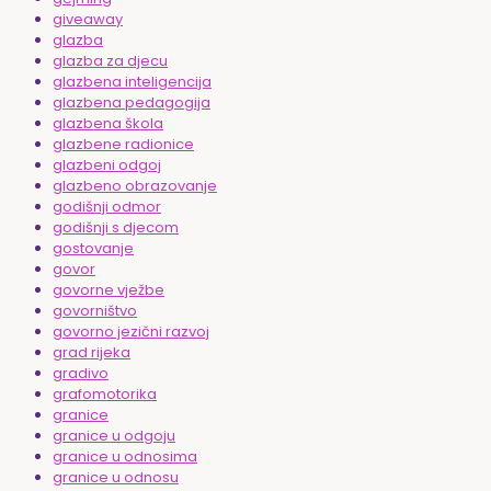
giveaway
glazba
glazba za djecu
glazbena inteligencija
glazbena pedagogija
glazbena škola
glazbene radionice
glazbeni odgoj
glazbeno obrazovanje
godišnji odmor
godišnji s djecom
gostovanje
govor
govorne vježbe
govorništvo
govorno jezični razvoj
grad rijeka
gradivo
grafomotorika
granice
granice u odgoju
granice u odnosima
granice u odnosu