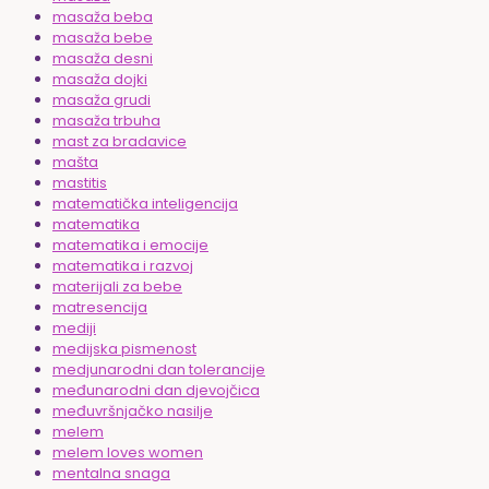
masaža beba
masaža bebe
masaža desni
masaža dojki
masaža grudi
masaža trbuha
mast za bradavice
mašta
mastitis
matematička inteligencija
matematika
matematika i emocije
matematika i razvoj
materijali za bebe
matresencija
mediji
medijska pismenost
medjunarodni dan tolerancije
međunarodni dan djevojčica
međuvršnjačko nasilje
melem
melem loves women
mentalna snaga