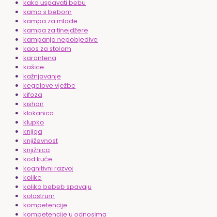
kako uspavati bebu
kamo s bebom
kampa za mlade
kampa za tinejdžere
kampanja nepobjedive
kaos za stolom
karantena
kašice
kažnjavanje
kegelove vježbe
kifoza
kishon
klokanica
klupko
knjiga
književnost
knjižnica
kod kuće
kognitivni razvoj
kolike
koliko bebeb spavaju
kolostrum
kompetencije
kompetencije u odnosima