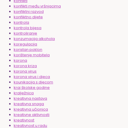
konflikti
konflikti među vršnjacima
konfliktni razvod
konfliktno dijete
kontrola
kontrola bijesa
kontroliranje
konzumacija alkohola
koregulacija
koristan poklon
korištenje mobitela
korona
korona kriza
korona virus
korona virus i djeca
kounikacija s djecom
kraj školske godine
kralježnica
kreativna nastava
kreativna snaga
kreativna učionica
kreativne aktivnosti
kreativnost
kreativnost u radu