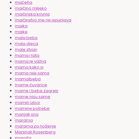
maćeha
majčino mlijeko
majčinska krivnja
majčinstvo me ne ispunjava
majka
majke
mala beba
mala djeca
male stvari
mama i tata
mama je važna
mama kako si
mama nije sama
mamaibeba
mame čuvarice
mame i bebe zagreb
mame nisu same
mamin izbor
mamine potrebe
manjak sna
marama
marama za nošenje
Marshall Rosenberg
masaža