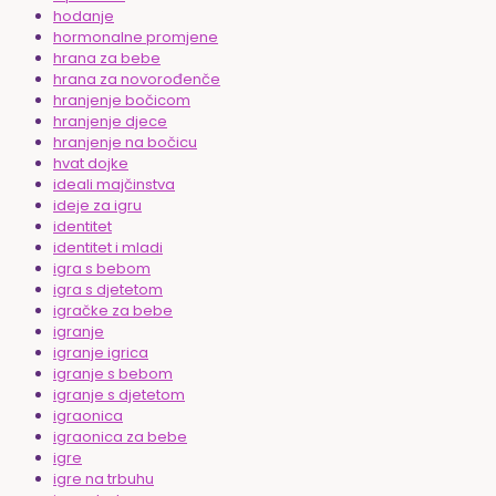
hodanje
hormonalne promjene
hrana za bebe
hrana za novorođenče
hranjenje bočicom
hranjenje djece
hranjenje na bočicu
hvat dojke
ideali majčinstva
ideje za igru
identitet
identitet i mladi
igra s bebom
igra s djetetom
igračke za bebe
igranje
igranje igrica
igranje s bebom
igranje s djetetom
igraonica
igraonica za bebe
igre
igre na trbuhu