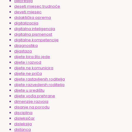
depresija
deseti mjesec trudnoće
deveti mjesec
didaktička oprema
digitalizacija
digitalna inteligencija
digitalna pismenost
digitalne kompetencije
dijagnostika
dijastaza
dijete bira što jede
dijete i razvod
dijete ne komunicira
dijete ne priča
dijete rastavljenih roditelja
dijete razvedenih roditelja
dijete u središtu
dijete vođa prehrane
dimenzije razvoja
disanje na porodu
disciplina
disleksičar
disleksija
distanca