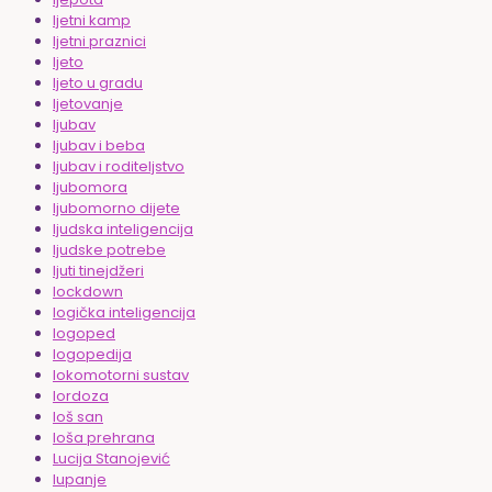
ljetni kamp
ljetni praznici
ljeto
ljeto u gradu
ljetovanje
ljubav
ljubav i beba
ljubav i roditeljstvo
ljubomora
ljubomorno dijete
ljudska inteligencija
ljudske potrebe
ljuti tinejdžeri
lockdown
logička inteligencija
logoped
logopedija
lokomotorni sustav
lordoza
loš san
loša prehrana
Lucija Stanojević
lupanje