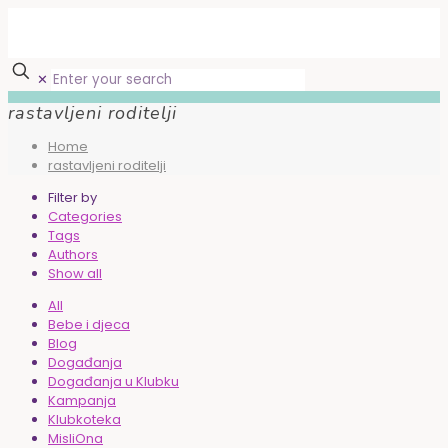
✕
rastavljeni roditelji
Home
rastavljeni roditelji
Filter by
Categories
Tags
Authors
Show all
All
Bebe i djeca
Blog
Događanja
Događanja u Klubku
Kampanja
Klubkoteka
MisliOna