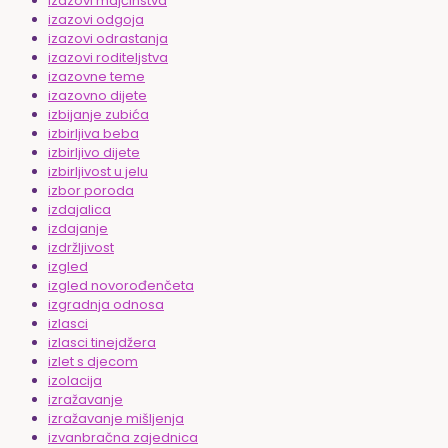
izazovi majčinstva
izazovi odgoja
izazovi odrastanja
izazovi roditeljstva
izazovne teme
izazovno dijete
izbijanje zubića
izbirljiva beba
izbirljivo dijete
izbirljivost u jelu
izbor poroda
izdajalica
izdajanje
izdržljivost
izgled
izgled novorođenčeta
izgradnja odnosa
izlasci
izlasci tinejdžera
izlet s djecom
izolacija
izražavanje
izražavanje mišljenja
izvanbračna zajednica