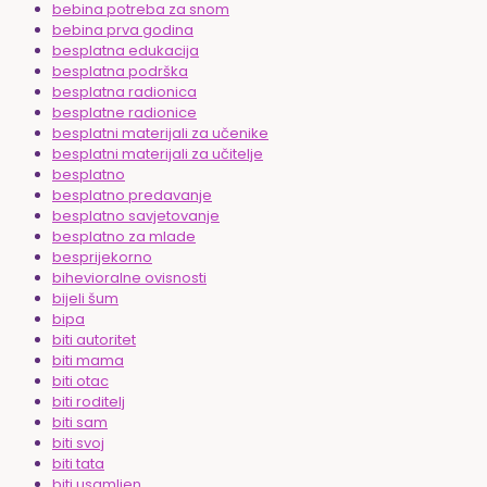
bebina potreba za snom
bebina prva godina
besplatna edukacija
besplatna podrška
besplatna radionica
besplatne radionice
besplatni materijali za učenike
besplatni materijali za učitelje
besplatno
besplatno predavanje
besplatno savjetovanje
besplatno za mlade
besprijekorno
bihevioralne ovisnosti
bijeli šum
bipa
biti autoritet
biti mama
biti otac
biti roditelj
biti sam
biti svoj
biti tata
biti usamljen