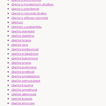
djeca u modernom društvu
djeca u pandemiji
djeca u razvodu braka
djeca u vrtlogu razvoda
dječaci
dječaci u pubertetu
dječja agresija
dječja debljina
dječja hrana
dječja igra
dječja književnost
dječja kralježnica
dječja ljubomora
dječja prava
dječja prehrana
dječja pretilost
dječja prijateljstva
dječja samosvijest
dječja trauma
dječja umjetnost
dječje aktivnosti
dječje bolesti
dječje emocije