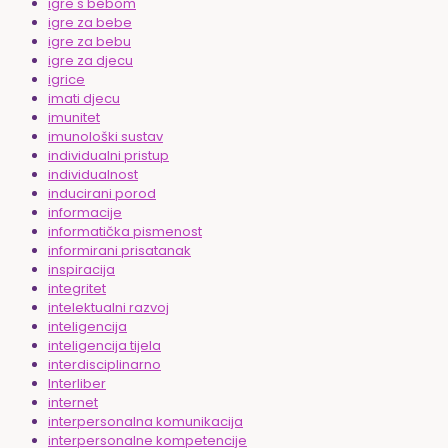
igre s bebom
igre za bebe
igre za bebu
igre za djecu
igrice
imati djecu
imunitet
imunološki sustav
individualni pristup
individualnost
inducirani porod
informacije
informatička pismenost
informirani prisatanak
inspiracija
integritet
intelektualni razvoj
inteligencija
inteligencija tijela
interdisciplinarno
Interliber
internet
interpersonalna komunikacija
interpersonalne kompetencije