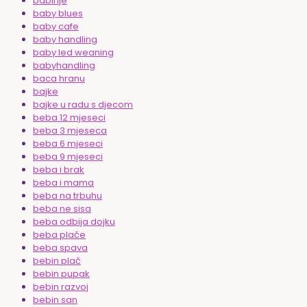
babinje
baby blues
baby cafe
baby handling
baby led weaning
babyhandling
baca hranu
bajke
bajke u radu s djecom
beba 12 mjeseci
beba 3 mjeseca
beba 6 mjeseci
beba 9 mjeseci
beba i brak
beba i mama
beba na trbuhu
beba ne sisa
beba odbija dojku
beba plače
beba spava
bebin plač
bebin pupak
bebin razvoj
bebin san