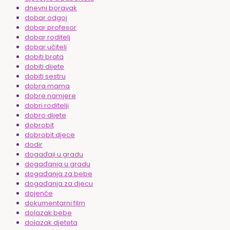
dnevni boravak
dobar odgoj
dobar profesor
dobar roditelj
dobar učitelj
dobiti brata
dobiti dijete
dobiti sestru
dobra mama
dobre namjere
dobri roditelji
dobro dijete
dobrobit
dobrobit djece
dodir
događaji u gradu
događanja u gradu
događanja za bebe
događanja za djecu
dojenče
dokumentarni film
dolazak bebe
dolazak djeteta