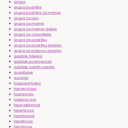
grčevi
grupa podrške
grupa podrške za mame
grupa za igru
grupa za mame
grupa za mame i bebe
grupa za odgojitelje
grupa za podršku
grupa za podršku dojenju
grupa za potporu dojenju
gubitak mlijeka
gubitak povezanosti
gubitak radnih mjesta
gugutanje
guranje
happiest baby
Harvey Karp
hashimoto
higijena sna
hiperaktivnost
hipertiroza
hipertonud
hipotiroza
hipotonus