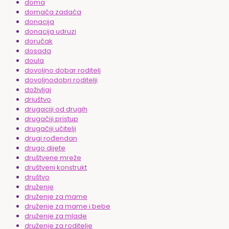
doma
domaća zadaća
donacija
donacija udruzi
doručak
dosada
doula
dovoljno dobar roditelj
dovoljnodobri roditelji
doživljaj
driuštvo
drugaciji od drugih
drugačiji pristup
drugačiji učitelji
drugi rođendan
drugo dijete
društvene mreže
društveni konstrukt
društvo
druženje
druženje za mame
druženje za mame i bebe
druženje za mlade
druženje za roditelje