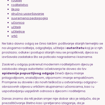
roditelj
roditeljstvo
škola
stručno usavršavanje
suvremena pedagogija
učionica
učitelji
učiteljice
vrtić
Ne tako davno odgoj se činio lakšim: poštivanje starijih temeljilo se
na ulogama roditelja, odgojitelja, učitelja i
autoritetu
koji je iz njih
proizlazio; odluke i postupci starijih nisu se propitkivali, djeca su
izvršavala zadataka što se poticalo
nagradama i kaznama
.
Zaokret u odgoju pokrenut modernim roditeljstvom djecu je
oslobodio stega autoriteta i očekivanja te doveo do tzv.
epidemije popustljivog odgoja
čineći djecu manje
prilagodljivom, snalažljivom, otpornom i manje empatičnom.
Promjene su dovele i do novih teškoća u ostvarivanju odgojno-
obrazovnih ciljeva u vrtićkim skupinama i učionicama, kao i u
uspostavljanju uspješnih odnosa s djecom i roditeljima.
Danas znamo da niti jedan smjer nije dobar ako je isključiv, da je
prezaštićivanje štetno kao i pretjerano izlaganje, da je