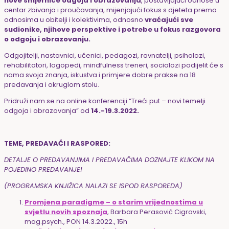
nove smjernice odgoja i obrazovanja
, postavljajući odnose u
centar zbivanja i proučavanja, mijenjajući fokus s djeteta prema
odnosima u obitelji i kolektivima
, odnosno
vraćajući sve
sudionike, njihove perspektive i potrebe u fokus razgovora
o odgoju i obrazovanju.
Odgojitelji, nastavnici, učenici, pedagozi, ravnatelji, psiholozi,
rehabilitatori, logopedi, mindfulness treneri, sociolozi podijelit će s
nama svoja znanja, iskustva i primjere dobre prakse na 18
predavanja i okruglom stolu.
Pridruži nam se na online konferenciji “Treći put – novi temelji
odgoja i obrazovanja” od
14.-19.3.2022.
TEME, PREDAVAČI I RASPORED:
DETALJE O PREDAVANJIMA I PREDAVAČIMA DOZNAJTE KLIKOM NA
POJEDINO PREDAVANJE!
(PROGRAMSKA KNJIŽICA NALAZI SE ISPOD RASPOREDA)
Promjena paradigme – o starim vrijednostima u
svjetlu novih spoznaja
, Barbara Perasović Cigrovski,
mag.psych., PON 14.3.2022., 15h