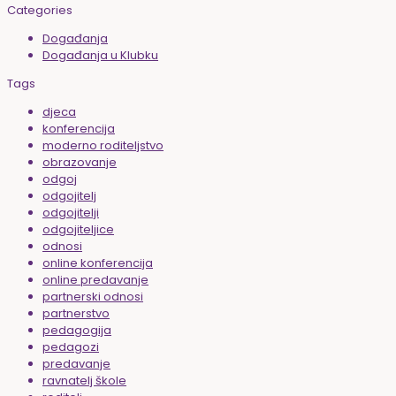
Categories
Događanja
Događanja u Klubku
Tags
djeca
konferencija
moderno roditeljstvo
obrazovanje
odgoj
odgojitelj
odgojitelji
odgojiteljice
odnosi
online konferencija
online predavanje
partnerski odnosi
partnerstvo
pedagogija
pedagozi
predavanje
ravnatelj škole