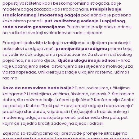
popustljivost štetna kao i beskompromisna strogoća, da je
moderni odgoj zakazao kao i tradicionalni.
Preispitivanje
tradicionalnog i modernog odgoja
podjednako je potrebno
kako bismo pronašli
put kvalitetnog vođenja i uspješnog
rada s novim generacijama
. Pritom se to podjednako odnosi
na roditelje i sve koji svakodnevno rade s djecom.
Promijeniti polazište iz kojeg razmišljamo o dječjem ponašanju i
našoj ulozi u odgoju znači
promijeniti paradigmu
prema kojoj
se vodimo dok odgajamo i podučavamo.
Za stvarni rast svakog
pojedinca, ne samo djecu,
ključnu ulogu imaju odnosi
– kroz
koje upoznajemo sebe, ostvarujemo se i stječemo motivaciju za
vlastiti napredak. Oni kreiraju ozračje u kojem rastemo, učimo i
radimo.
Kako da nam svima bude bolje?
Djeci, roditeljima, učiteljima,
kolegama? U obiteljima, vrtićima, školama, na poslu? Što radimo
dobro, što možemo bolje, u čemu griješimo? Konferencija Centra
za roditelje Klubko “Treći put – novi temelji odgoja i obrazovanja”
propitkuje standarde, vrijednosti i (ne)uspjehe tradicionalnog i
modernog odgoja nastojeći pronaći put između dva pola, put
kojim će zajedno kročiti zadovoljna djeca i odrasli.
Zajedno sa stručnjacima koji predvode promjene istražujemo