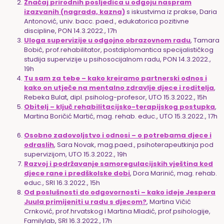
Značaj prirodnih posljedica u odgoju naspram
izazvanih (nagrada, kazna)
s iskustvima iz prakse, Daria
Antonović, univ. bacc. paed., edukatorica pozitivne
discipline, PON 14.3.2022., 17h
Uloga supervizije u odgojno obrazovnom radu
, Tamara
Bobić, prof.rehabilitator, postdiplomantica specijalističkog
studija supervizije u psihosocijalnom radu, PON 14.3.2022.,
19h
Tu sam za tebe – kako kreiramo partnerski odnos i
kako on utječe na mentalno zdravlje djece i roditelja
,
Rebeka Bulat, dipl. psiholog-profesor, UTO 15.3.2022., 15h
Obitelj – ključ rehabilitacijsko-terapijskog postupka
,
Martina Boričić Martić, mag. rehab. educ., UTO 15.3.2022., 17h
Osobno zadovoljstvo i odnosi – o potrebama djece i
odraslih
, Sara Novak, mag.paed., psihoterapeutkinja pod
supervizijom, UTO 15.3.2022., 19h
Razvoj i podržavanje samoregulacijskih vještina kod
djece rane i predškolske dobi
, Dora Marinić, mag. rehab.
educ., SRI 16.3.2022., 15h
Od poslušnosti do odgovornosti – kako ideje Jespera
Juula primijeniti u radu s djecom?
, Martina Vičić
Crnković, prof.hrvatskog i Martina Mladić, prof.psihologije,
Familylab, SRI 16.3.2022., 17h