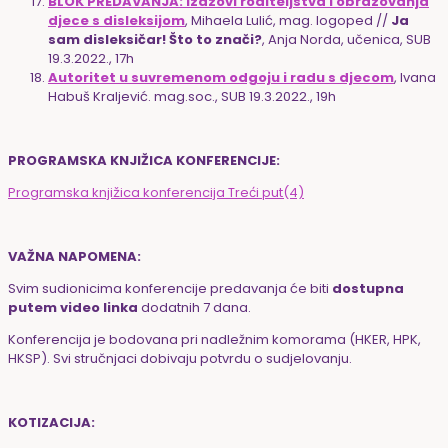
BLOK PREDAVANJA: Izazovi roditeljstva i obrazovanja
djece s disleksijom
, Mihaela Lulić, mag. logoped //
Ja
sam disleksičar! Što to znači?
, Anja Norda, učenica, SUB
19.3.2022., 17h
Autoritet u suvremenom odgoju i radu s djecom
, Ivana
Habuš Kraljević. mag.soc., SUB 19.3.2022., 19h
PROGRAMSKA KNJIŽICA KONFERENCIJE:
Programska knjižica konferencija Treći put(4)
VAŽNA NAPOMENA:
Svim sudionicima konferencije predavanja će biti
dostupna
putem video linka
dodatnih 7 dana.
Konferencija je bodovana pri nadležnim komorama (HKER, HPK,
HKSP). Svi stručnjaci dobivaju potvrdu o sudjelovanju.
KOTIZACIJA: