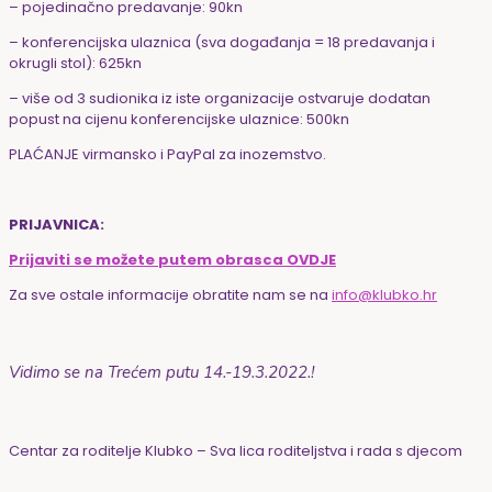
– pojedinačno predavanje: 90kn
– konferencijska ulaznica
(sva događanja = 18 predavanja i
okrugli stol):
625kn
–
više od 3 sudionika
iz iste organizacije ostvaruje dodatan
popust na cijenu konferencijske ulaznice:
500kn
PLAĆANJE virmansko i PayPal za inozemstvo.
PRIJAVNICA:
Prijaviti se možete putem obrasca OVDJE
Za sve ostale informacije obratite nam se na
info@klubko.hr
Vidimo se na Trećem putu
14.-19.3.2022.!
Centar za roditelje Klubko – Sva lica roditeljstva i rada s djecom