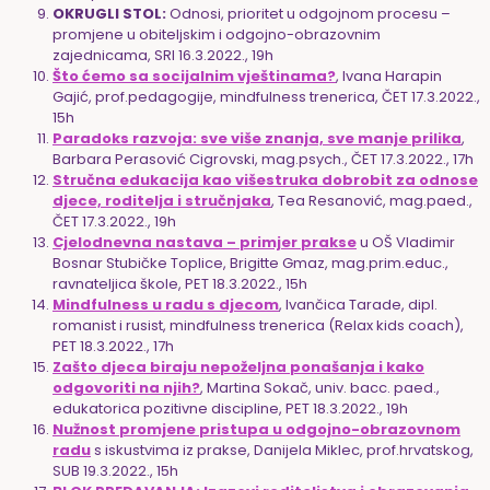
OKRUGLI STOL:
Odnosi, prioritet u odgojnom procesu –
promjene u obiteljskim i odgojno-obrazovnim
zajednicama, SRI 16.3.2022., 19h
Što ćemo sa socijalnim vještinama?
, Ivana Harapin
Gajić, prof.pedagogije, mindfulness trenerica, ČET 17.3.2022.,
15h
Paradoks razvoja: sve više znanja, sve manje prilika
,
Barbara Perasović Cigrovski, mag.psych., ČET 17.3.2022., 17h
Stručna edukacija kao višestruka dobrobit za odnose
djece, roditelja i stručnjaka
, Tea Resanović, mag.paed.,
ČET 17.3.2022., 19h
Cjelodnevna nastava – primjer prakse
u OŠ Vladimir
Bosnar Stubičke Toplice, Brigitte Gmaz, mag.prim.educ.,
ravnateljica škole, PET 18.3.2022., 15h
Mindfulness u radu s djecom
, Ivančica Tarade, dipl.
romanist i rusist, mindfulness trenerica (Relax kids coach),
PET 18.3.2022., 17h
Zašto djeca biraju nepoželjna ponašanja i kako
odgovoriti na njih?
, Martina Sokač, univ. bacc. paed.,
edukatorica pozitivne discipline, PET 18.3.2022., 19h
Nužnost promjene pristupa u odgojno-obrazovnom
radu
s iskustvima iz prakse, Danijela Miklec, prof.hrvatskog,
SUB 19.3.2022., 15h