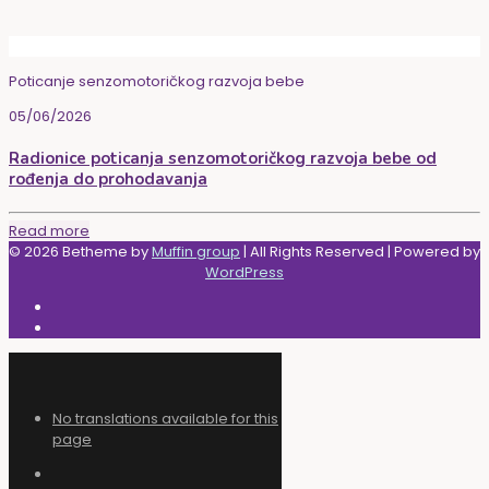
Poticanje senzomotoričkog razvoja bebe
05/06/2026
Radionice poticanja senzomotoričkog razvoja bebe od
rođenja do prohodavanja
Read more
© 2026 Betheme by
Muffin group
| All Rights Reserved | Powered by
WordPress
No translations available for this
page