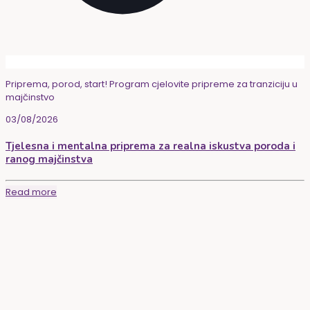
Priprema, porod, start! Program cjelovite pripreme za tranziciju u
majčinstvo
03/08/2026
Tjelesna i mentalna priprema za realna iskustva poroda i
ranog majčinstva
Read more