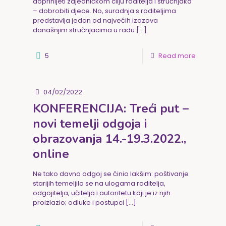
doprinijeti zajedničkom cilju roditelja i stručnjaka
– dobrobiti djece. No, suradnja s roditeljima
predstavlja jedan od najvećih izazova
današnjim stručnjacima u radu
[…]
5
Read more
04/02/2022
KONFERENCIJA: Treći put –
novi temelji odgoja i
obrazovanja 14.-19.3.2022.,
online
Ne tako davno odgoj se činio lakšim: poštivanje
starijih temeljilo se na ulogama roditelja,
odgojitelja, učitelja i autoritetu koji je iz njih
proizlazio; odluke i postupci
[…]