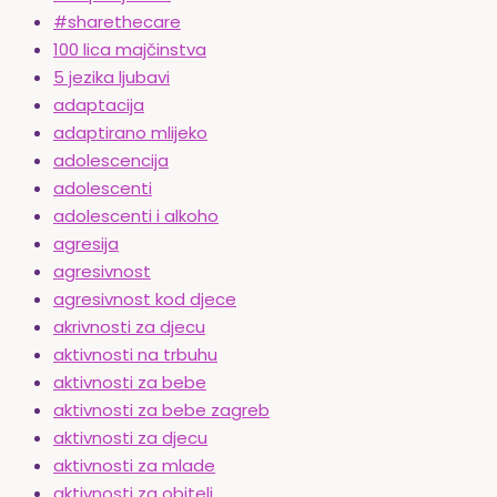
#sharethecare
100 lica majčinstva
5 jezika ljubavi
adaptacija
adaptirano mlijeko
adolescencija
adolescenti
adolescenti i alkoho
agresija
agresivnost
agresivnost kod djece
akrivnosti za djecu
aktivnosti na trbuhu
aktivnosti za bebe
aktivnosti za bebe zagreb
aktivnosti za djecu
aktivnosti za mlade
aktivnosti za obitelj