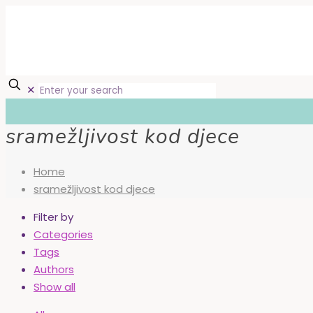
✕
sramežljivost kod djece
Home
sramežljivost kod djece
Filter by
Categories
Tags
Authors
Show all