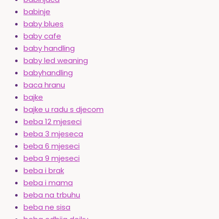
babinje
baby blues
baby cafe
baby handling
baby led weaning
babyhandling
baca hranu
bajke
bajke u radu s djecom
beba 12 mjeseci
beba 3 mjeseca
beba 6 mjeseci
beba 9 mjeseci
beba i brak
beba i mama
beba na trbuhu
beba ne sisa