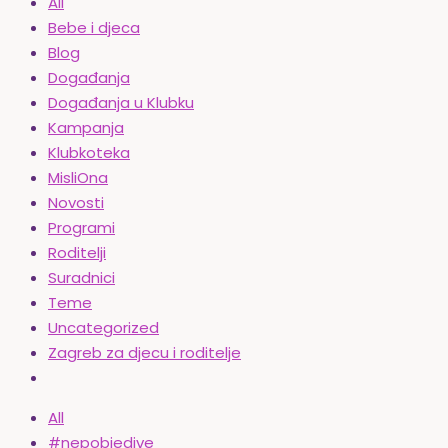
All
Bebe i djeca
Blog
Događanja
Događanja u Klubku
Kampanja
Klubkoteka
MisliOna
Novosti
Programi
Roditelji
Suradnici
Teme
Uncategorized
Zagreb za djecu i roditelje
All
#nepobjedive