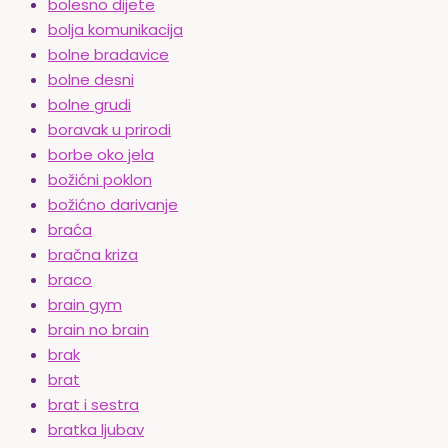
bolesno dijete
bolja komunikacija
bolne bradavice
bolne desni
bolne grudi
boravak u prirodi
borbe oko jela
božićni poklon
božićno darivanje
braća
bračna kriza
braco
brain gym
brain no brain
brak
brat
brat i sestra
bratka ljubav