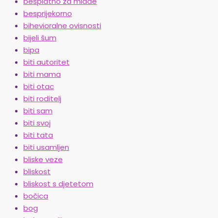
besplatno za mlade
besprijekorno
bihevioralne ovisnosti
bijeli šum
bipa
biti autoritet
biti mama
biti otac
biti roditelj
biti sam
biti svoj
biti tata
biti usamljen
bliske veze
bliskost
bliskost s djetetom
bočica
bog