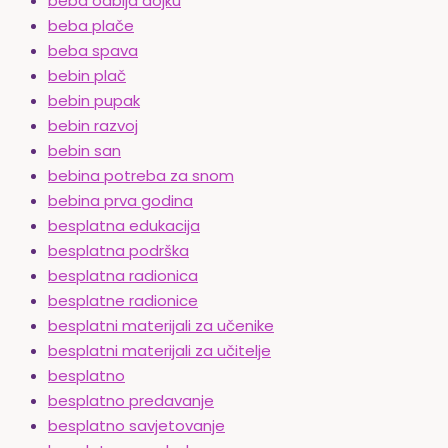
beba odbija dojku
beba plače
beba spava
bebin plač
bebin pupak
bebin razvoj
bebin san
bebina potreba za snom
bebina prva godina
besplatna edukacija
besplatna podrška
besplatna radionica
besplatne radionice
besplatni materijali za učenike
besplatni materijali za učitelje
besplatno
besplatno predavanje
besplatno savjetovanje