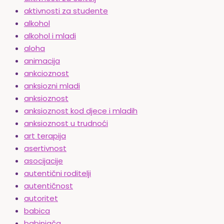
aktivnosti za studente
alkohol
alkohol i mladi
aloha
animacija
ankcioznost
anksiozni mladi
anksioznost
anksioznost kod djece i mladih
anksioznost u trudnoći
art terapija
asertivnost
asocijacije
autentični roditelji
autentičnost
autoritet
babica
babinjača