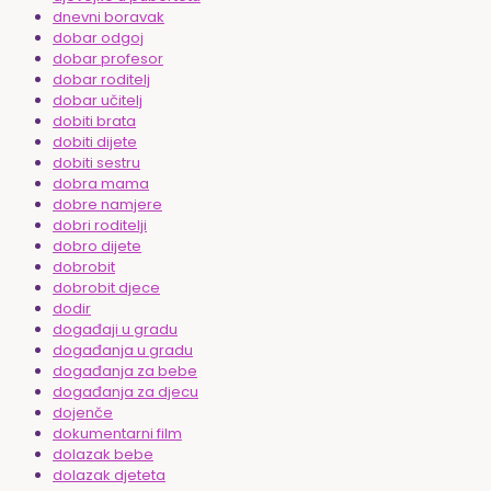
dnevni boravak
dobar odgoj
dobar profesor
dobar roditelj
dobar učitelj
dobiti brata
dobiti dijete
dobiti sestru
dobra mama
dobre namjere
dobri roditelji
dobro dijete
dobrobit
dobrobit djece
dodir
događaji u gradu
događanja u gradu
događanja za bebe
događanja za djecu
dojenče
dokumentarni film
dolazak bebe
dolazak djeteta