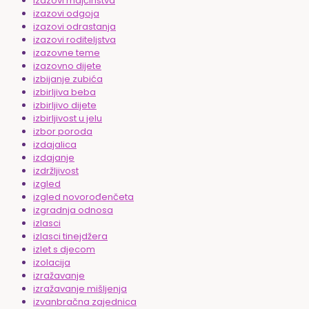
izazovi majčinstva
izazovi odgoja
izazovi odrastanja
izazovi roditeljstva
izazovne teme
izazovno dijete
izbijanje zubića
izbirljiva beba
izbirljivo dijete
izbirljivost u jelu
izbor poroda
izdajalica
izdajanje
izdržljivost
izgled
izgled novorođenčeta
izgradnja odnosa
izlasci
izlasci tinejdžera
izlet s djecom
izolacija
izražavanje
izražavanje mišljenja
izvanbračna zajednica