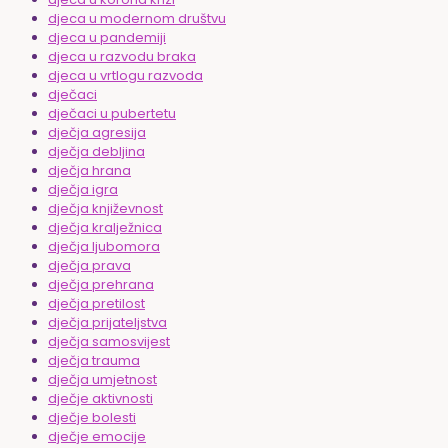
djeca u modernom društvu
djeca u pandemiji
djeca u razvodu braka
djeca u vrtlogu razvoda
dječaci
dječaci u pubertetu
dječja agresija
dječja debljina
dječja hrana
dječja igra
dječja književnost
dječja kralježnica
dječja ljubomora
dječja prava
dječja prehrana
dječja pretilost
dječja prijateljstva
dječja samosvijest
dječja trauma
dječja umjetnost
dječje aktivnosti
dječje bolesti
dječje emocije