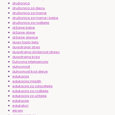
družionica
družionica za djecu
družionica za mame
družionica za mame i bebe
družionica za roditelje
držanje bebe
držanje glave
držanje glavice
dugo toplo ljeto
dugotrajan stres
dugotrajna izloženost stresu
dugotrajna kriza
Duhovna inteligencija
duhovnost
duhovnost kod djece
edukacija
edukacija mladih
edukacija za odgojitelje
edukacija za roditelje
edukacija za učitelje
edukacije
edukatori
ekrani