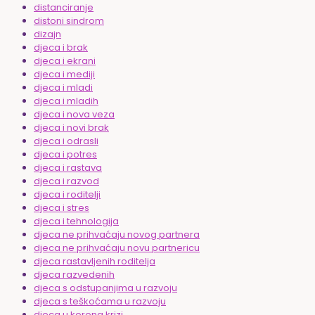
distanciranje
distoni sindrom
dizajn
djeca i brak
djeca i ekrani
djeca i mediji
djeca i mladi
djeca i mladih
djeca i nova veza
djeca i novi brak
djeca i odrasli
djeca i potres
djeca i rastava
djeca i razvod
djeca i roditelji
djeca i stres
djeca i tehnologija
djeca ne prihvaćaju novog partnera
djeca ne prihvaćaju novu partnericu
djeca rastavljenih roditelja
djeca razvedenih
djeca s odstupanjima u razvoju
djeca s teškoćama u razvoju
djeca u korona krizi