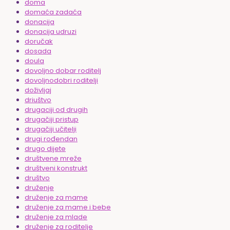
doma
domaća zadaća
donacija
donacija udruzi
doručak
dosada
doula
dovoljno dobar roditelj
dovoljnodobri roditelji
doživljaj
driuštvo
drugaciji od drugih
drugačiji pristup
drugačiji učitelji
drugi rođendan
drugo dijete
društvene mreže
društveni konstrukt
društvo
druženje
druženje za mame
druženje za mame i bebe
druženje za mlade
druženje za roditelje