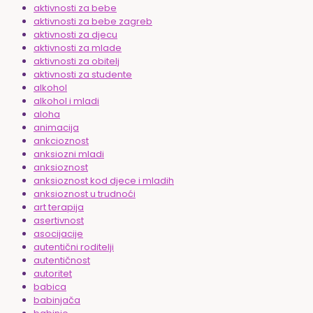
aktivnosti za bebe
aktivnosti za bebe zagreb
aktivnosti za djecu
aktivnosti za mlade
aktivnosti za obitelj
aktivnosti za studente
alkohol
alkohol i mladi
aloha
animacija
ankcioznost
anksiozni mladi
anksioznost
anksioznost kod djece i mladih
anksioznost u trudnoći
art terapija
asertivnost
asocijacije
autentični roditelji
autentičnost
autoritet
babica
babinjača