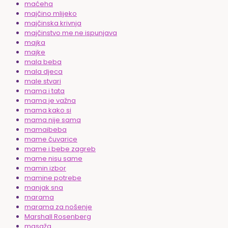
maćeha
majčino mlijeko
majčinska krivnja
majčinstvo me ne ispunjava
majka
majke
mala beba
mala djeca
male stvari
mama i tata
mama je važna
mama kako si
mama nije sama
mamaibeba
mame čuvarice
mame i bebe zagreb
mame nisu same
mamin izbor
mamine potrebe
manjak sna
marama
marama za nošenje
Marshall Rosenberg
masaža