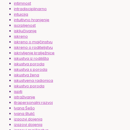
intimnost
intradisciplinarno
intuicija
intuitivno hranjenje
iscrpljenost
isključivanje
iskreno
iskreno o majčinstvu
iskreno o roditeljstvu
iskrivljenje kralježnice
iskustva iz rodilišta
iskustva poroda
iskustva s poroda
iskustva žena
iskustvena radionica
iskustvo poroda
ispiti
istraživanje
itrapersonalni razvoj
Ivana Šešo
ivana štulić
izaozvi dojenja
izazovi dojenja