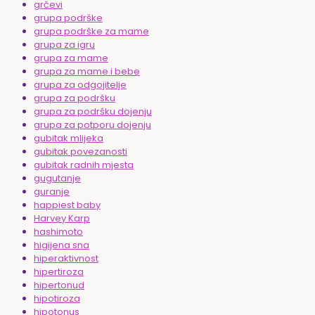
grčevi
grupa podrške
grupa podrške za mame
grupa za igru
grupa za mame
grupa za mame i bebe
grupa za odgojitelje
grupa za podršku
grupa za podršku dojenju
grupa za potporu dojenju
gubitak mlijeka
gubitak povezanosti
gubitak radnih mjesta
gugutanje
guranje
happiest baby
Harvey Karp
hashimoto
higijena sna
hiperaktivnost
hipertiroza
hipertonud
hipotiroza
hipotonus