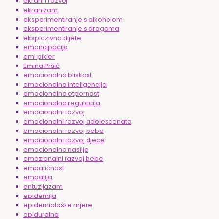
ekrani i razvoj
ekranizam
eksperimentiranje s alkoholom
eksperimentiranje s drogama
eksplozivno dijete
emancipacija
emi pikler
Emina Pršić
emocionalna bliskost
emocionalna inteligencija
emocionalna otpornost
emocionalna regulacija
emocionalni razvoj
emocionalni razvoj adolescenata
emocionalni razvoj bebe
emocionalni razvoj djece
emocionalno nasilje
emozionalni razvoj bebe
empatičnost
empatija
entuzijazam
epidemija
epidemiološke mjere
epiduralna