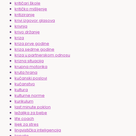
kritičari škole
kritičko mišljenje
kritiziranje
krivi izgovor glasova
krivnja
krivo držanje
kriza
kriza prve godine
kriza sedme godine
kriza u partnerskom odnosu
krizna situacija
krupna motorika
kruta hrana
kućanski poslovi
kućanstvo
kultura
kulturne norme
kurikulum
last minute poklon
ležaljka za bebe
life coach
lijek za stres
lingvistička inteligencija
ljepota