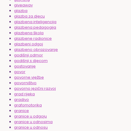
giveaway
glazba
glazba za djecu
glazbena inteligencija
glazbena pedagogija
glazbena škola
glazbene radionice
glazbeni odgoj
glazbeno obrazovanje
godišnji odmor
godišnji s djecom
gostovanje
govor
govorne vježbe
govorništvo
govorno jezični razvoj
grad rijeka
gradivo
grafomotorika
granice
granice u odgoju
granice u odnosima
granice u odnosu