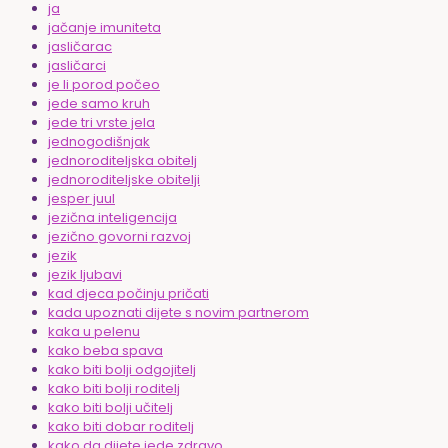
ja
jačanje imuniteta
jasličarac
jasličarci
je li porod počeo
jede samo kruh
jede tri vrste jela
jednogodišnjak
jednoroditeljska obitelj
jednoroditeljske obitelji
jesper juul
jezična inteligencija
jezično govorni razvoj
jezik
jezik ljubavi
kad djeca počinju pričati
kada upoznati dijete s novim partnerom
kaka u pelenu
kako beba spava
kako biti bolji odgojitelj
kako biti bolji roditelj
kako biti bolji učitelj
kako biti dobar roditelj
kako da dijete jede zdravo