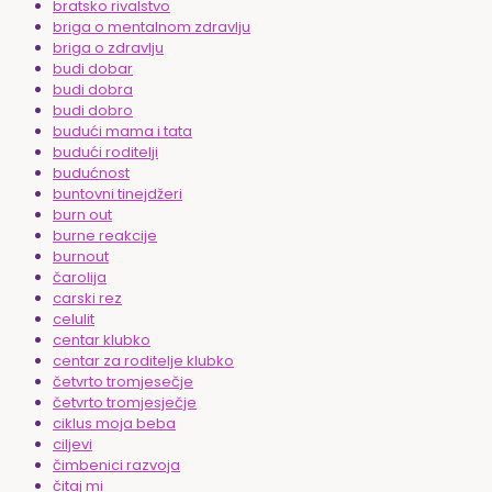
bratsko rivalstvo
briga o mentalnom zdravlju
briga o zdravlju
budi dobar
budi dobra
budi dobro
budući mama i tata
budući roditelji
budućnost
buntovni tinejdžeri
burn out
burne reakcije
burnout
čarolija
carski rez
celulit
centar klubko
centar za roditelje klubko
četvrto tromjesečje
četvrto tromjesječje
ciklus moja beba
ciljevi
čimbenici razvoja
čitaj mi