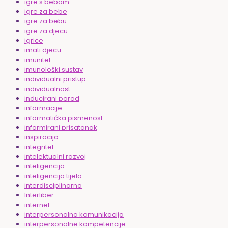
igre s bebom
igre za bebe
igre za bebu
igre za djecu
igrice
imati djecu
imunitet
imunološki sustav
individualni pristup
individualnost
inducirani porod
informacije
informatička pismenost
informirani prisatanak
inspiracija
integritet
intelektualni razvoj
inteligencija
inteligencija tijela
interdisciplinarno
Interliber
internet
interpersonalna komunikacija
interpersonalne kompetencije