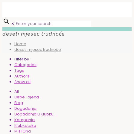
✕
deseti mjesec trudnoće
Home
deseti mjesec trudnoće
Filter by
Categories
Tags
Authors
Show all
All
Bebe i djeca
Blog
Događanja
Događanja u Klubku
Kampanja
Klubkoteka
MisliOna