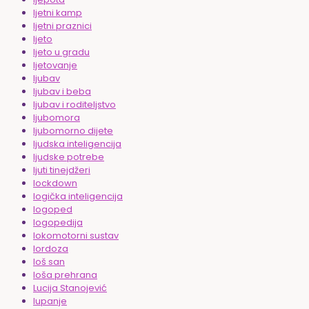
ljetni kamp
ljetni praznici
ljeto
ljeto u gradu
ljetovanje
ljubav
ljubav i beba
ljubav i roditeljstvo
ljubomora
ljubomorno dijete
ljudska inteligencija
ljudske potrebe
ljuti tinejdžeri
lockdown
logička inteligencija
logoped
logopedija
lokomotorni sustav
lordoza
loš san
loša prehrana
Lucija Stanojević
lupanje