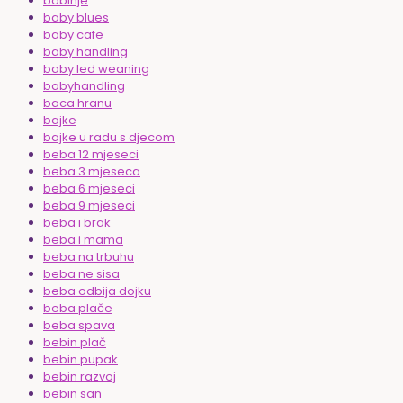
babinje
baby blues
baby cafe
baby handling
baby led weaning
babyhandling
baca hranu
bajke
bajke u radu s djecom
beba 12 mjeseci
beba 3 mjeseca
beba 6 mjeseci
beba 9 mjeseci
beba i brak
beba i mama
beba na trbuhu
beba ne sisa
beba odbija dojku
beba plače
beba spava
bebin plač
bebin pupak
bebin razvoj
bebin san