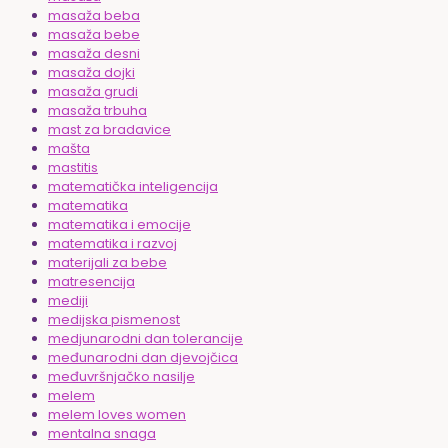
masaža beba
masaža bebe
masaža desni
masaža dojki
masaža grudi
masaža trbuha
mast za bradavice
mašta
mastitis
matematička inteligencija
matematika
matematika i emocije
matematika i razvoj
materijali za bebe
matresencija
mediji
medijska pismenost
medjunarodni dan tolerancije
međunarodni dan djevojčica
međuvršnjačko nasilje
melem
melem loves women
mentalna snaga