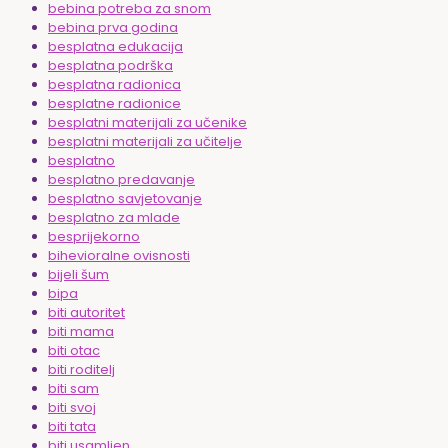
bebina potreba za snom
bebina prva godina
besplatna edukacija
besplatna podrška
besplatna radionica
besplatne radionice
besplatni materijali za učenike
besplatni materijali za učitelje
besplatno
besplatno predavanje
besplatno savjetovanje
besplatno za mlade
besprijekorno
bihevioralne ovisnosti
bijeli šum
bipa
biti autoritet
biti mama
biti otac
biti roditelj
biti sam
biti svoj
biti tata
biti usamljen