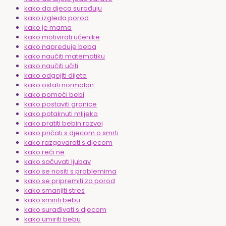
kako da djeca surađuju
kako izgleda porod
kako je mama
kako motivirati učenike
kako napreduje beba
kako naučiti matematiku
kako naučiti učiti
kako odgojiti dijete
kako ostati normalan
kako pomoći bebi
kako postaviti granice
kako potaknuti mlijeko
kako pratiti bebin razvoj
kako pričati s djecom o smrti
kako razgovarati s djecom
kako reći ne
kako sačuvati ljubav
kako se nositi s problemima
kako se pripremiti za porod
kako smanjiti stres
kako smiriti bebu
kako surađivati s djecom
kako umiriti bebu