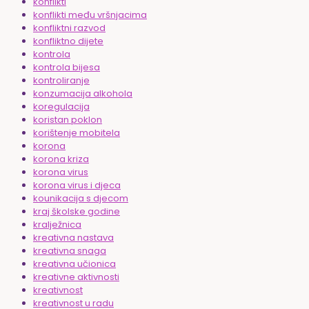
konflikti
konflikti među vršnjacima
konfliktni razvod
konfliktno dijete
kontrola
kontrola bijesa
kontroliranje
konzumacija alkohola
koregulacija
koristan poklon
korištenje mobitela
korona
korona kriza
korona virus
korona virus i djeca
kounikacija s djecom
kraj školske godine
kralježnica
kreativna nastava
kreativna snaga
kreativna učionica
kreativne aktivnosti
kreativnost
kreativnost u radu