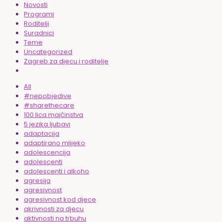
Novosti
Programi
Roditelji
Suradnici
Teme
Uncategorized
Zagreb za djecu i roditelje
All
#nepobjedive
#sharethecare
100 lica majčinstva
5 jezika ljubavi
adaptacija
adaptirano mlijeko
adolescencija
adolescenti
adolescenti i alkoho
agresija
agresivnost
agresivnost kod djece
akrivnosti za djecu
aktivnosti na trbuhu