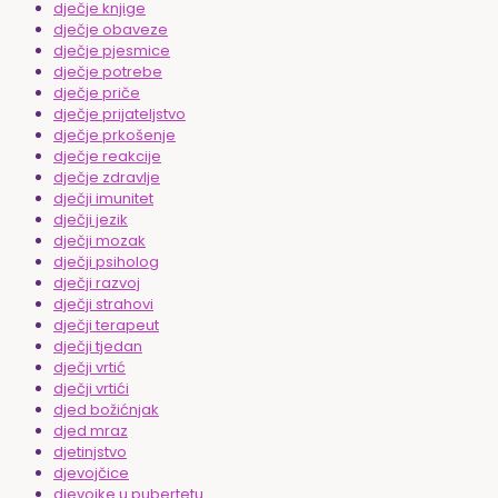
dječje knjige
dječje obaveze
dječje pjesmice
dječje potrebe
dječje priče
dječje prijateljstvo
dječje prkošenje
dječje reakcije
dječje zdravlje
dječji imunitet
dječji jezik
dječji mozak
dječji psiholog
dječji razvoj
dječji strahovi
dječji terapeut
dječji tjedan
dječji vrtić
dječji vrtići
djed božićnjak
djed mraz
djetinjstvo
djevojčice
djevojke u pubertetu