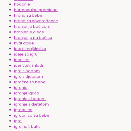
hodanje
hormonalne promjene
hrana za bebe
hrana za novorođenče
hranjenje bočicom
hranjenje djece
hranjenje na bočicu
hvat dojke
ideali majčinstva
ideje za igru
identitet
identitet i mladi
igra s bebom
igra s djetetom
igračke za bebe
igranje
igranje igrica
igranje s bebom
igranje s djetetom
igraonica
igraonica za bebe
igre
igre na trbuhu