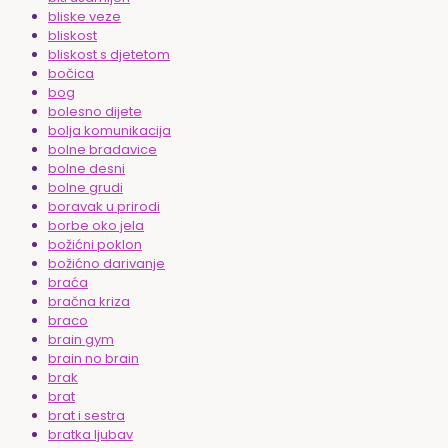
bliske veze
bliskost
bliskost s djetetom
bočica
bog
bolesno dijete
bolja komunikacija
bolne bradavice
bolne desni
bolne grudi
boravak u prirodi
borbe oko jela
božićni poklon
božićno darivanje
braća
bračna kriza
braco
brain gym
brain no brain
brak
brat
brat i sestra
bratka ljubav