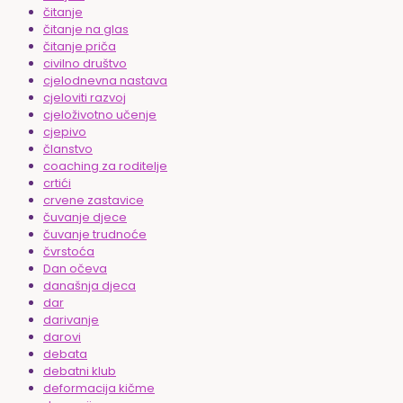
čitanje
čitanje na glas
čitanje priča
civilno društvo
cjelodnevna nastava
cjeloviti razvoj
cjeloživotno učenje
cjepivo
članstvo
coaching za roditelje
crtići
crvene zastavice
čuvanje djece
čuvanje trudnoće
čvrstoća
Dan očeva
današnja djeca
dar
darivanje
darovi
debata
debatni klub
deformacija kičme