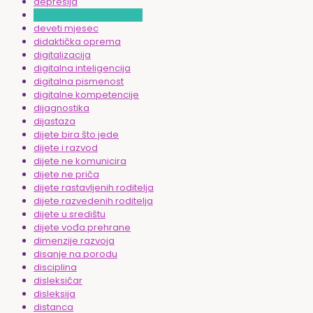
depresija
deseti mjesec trudnoće
deveti mjesec
didaktička oprema
digitalizacija
digitalna inteligencija
digitalna pismenost
digitalne kompetencije
dijagnostika
dijastaza
dijete bira što jede
dijete i razvod
dijete ne komunicira
dijete ne priča
dijete rastavljenih roditelja
dijete razvedenih roditelja
dijete u središtu
dijete vođa prehrane
dimenzije razvoja
disanje na porodu
disciplina
disleksičar
disleksija
distanca