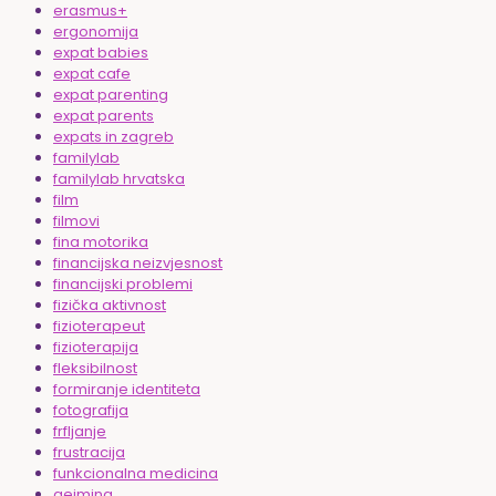
erasmus+
ergonomija
expat babies
expat cafe
expat parenting
expat parents
expats in zagreb
familylab
familylab hrvatska
film
filmovi
fina motorika
financijska neizvjesnost
financijski problemi
fizička aktivnost
fizioterapeut
fizioterapija
fleksibilnost
formiranje identiteta
fotografija
frfljanje
frustracija
funkcionalna medicina
gejming