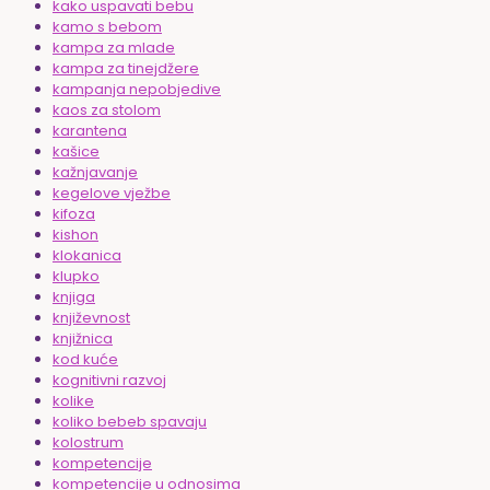
kako uspavati bebu
kamo s bebom
kampa za mlade
kampa za tinejdžere
kampanja nepobjedive
kaos za stolom
karantena
kašice
kažnjavanje
kegelove vježbe
kifoza
kishon
klokanica
klupko
knjiga
književnost
knjižnica
kod kuće
kognitivni razvoj
kolike
koliko bebeb spavaju
kolostrum
kompetencije
kompetencije u odnosima