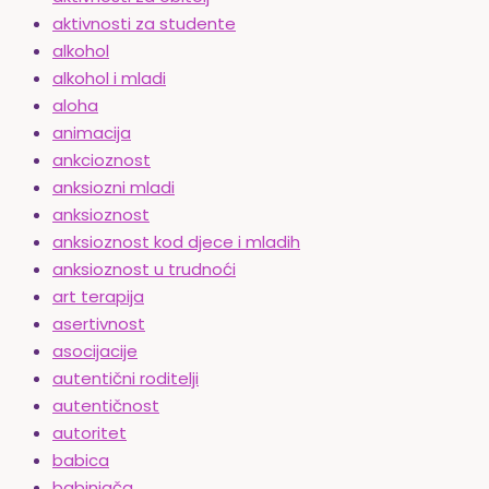
aktivnosti za studente
alkohol
alkohol i mladi
aloha
animacija
ankcioznost
anksiozni mladi
anksioznost
anksioznost kod djece i mladih
anksioznost u trudnoći
art terapija
asertivnost
asocijacije
autentični roditelji
autentičnost
autoritet
babica
babinjača