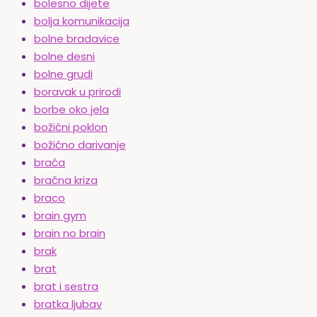
bolesno dijete
bolja komunikacija
bolne bradavice
bolne desni
bolne grudi
boravak u prirodi
borbe oko jela
božićni poklon
božićno darivanje
braća
bračna kriza
braco
brain gym
brain no brain
brak
brat
brat i sestra
bratka ljubav