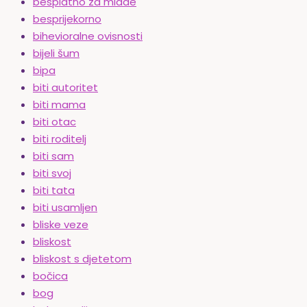
besplatno za mlade
besprijekorno
bihevioralne ovisnosti
bijeli šum
bipa
biti autoritet
biti mama
biti otac
biti roditelj
biti sam
biti svoj
biti tata
biti usamljen
bliske veze
bliskost
bliskost s djetetom
bočica
bog