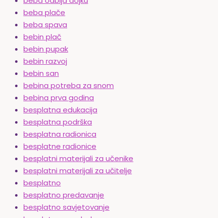
beba odbija dojku
beba plače
beba spava
bebin plač
bebin pupak
bebin razvoj
bebin san
bebina potreba za snom
bebina prva godina
besplatna edukacija
besplatna podrška
besplatna radionica
besplatne radionice
besplatni materijali za učenike
besplatni materijali za učitelje
besplatno
besplatno predavanje
besplatno savjetovanje