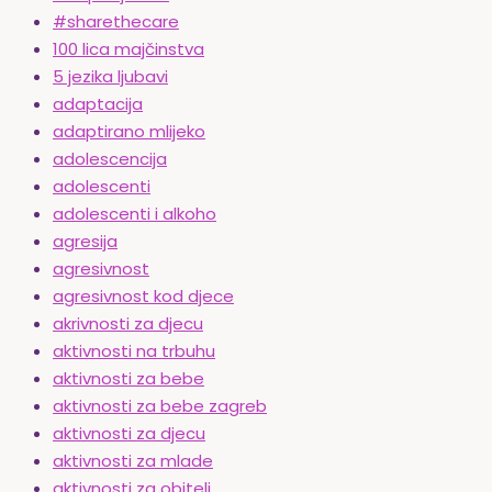
#sharethecare
100 lica majčinstva
5 jezika ljubavi
adaptacija
adaptirano mlijeko
adolescencija
adolescenti
adolescenti i alkoho
agresija
agresivnost
agresivnost kod djece
akrivnosti za djecu
aktivnosti na trbuhu
aktivnosti za bebe
aktivnosti za bebe zagreb
aktivnosti za djecu
aktivnosti za mlade
aktivnosti za obitelj