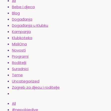
All
Bebe i djeca
Blog
Događanja
Događanja u Klubku
Kampanja
Klubkoteka
MisliOna
Novosti
Programi
Roditelji
Suradnici
Teme
Uncategorized
Zagreb za djecu i roditelje
All
#nepobjedive