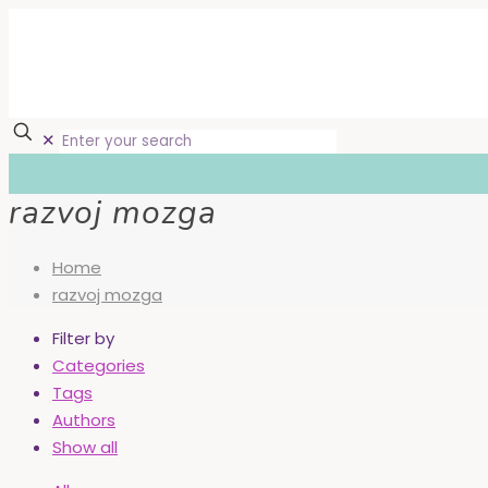
✕
razvoj mozga
Home
razvoj mozga
Filter by
Categories
Tags
Authors
Show all