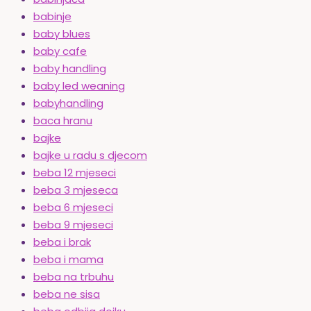
babinje
baby blues
baby cafe
baby handling
baby led weaning
babyhandling
baca hranu
bajke
bajke u radu s djecom
beba 12 mjeseci
beba 3 mjeseca
beba 6 mjeseci
beba 9 mjeseci
beba i brak
beba i mama
beba na trbuhu
beba ne sisa