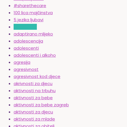
#sharethecare
100 lica majčinstva
5 jezika ljubavi
adaptacija
adaptirano mlijeko
adolescencija
adolescenti
adolescenti i alkoho
agresija
agresivnost
agresivnost kod djece
akrivnosti za djecu
aktivnosti na trbuhu
aktivnosti za bebe
aktivnosti za bebe zagreb
aktivnosti za djecu
aktivnosti za mlade
aktivnosti za obitelj