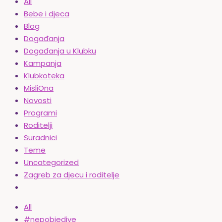
All
Bebe i djeca
Blog
Događanja
Događanja u Klubku
Kampanja
Klubkoteka
MisliOna
Novosti
Programi
Roditelji
Suradnici
Teme
Uncategorized
Zagreb za djecu i roditelje
All
#nepobjedive