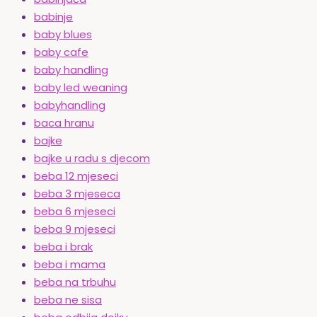
babinje
baby blues
baby cafe
baby handling
baby led weaning
babyhandling
baca hranu
bajke
bajke u radu s djecom
beba 12 mjeseci
beba 3 mjeseca
beba 6 mjeseci
beba 9 mjeseci
beba i brak
beba i mama
beba na trbuhu
beba ne sisa