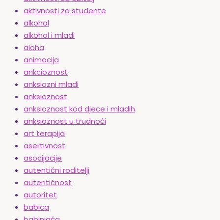
aktivnosti za studente
alkohol
alkohol i mladi
aloha
animacija
ankcioznost
anksiozni mladi
anksioznost
anksioznost kod djece i mladih
anksioznost u trudnoći
art terapija
asertivnost
asocijacije
autentični roditelji
autentičnost
autoritet
babica
babinjača