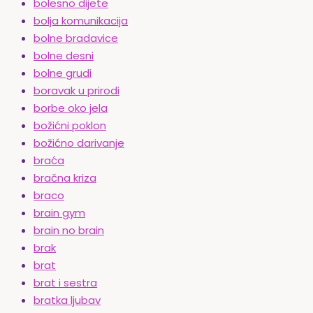
bolesno dijete
bolja komunikacija
bolne bradavice
bolne desni
bolne grudi
boravak u prirodi
borbe oko jela
božićni poklon
božićno darivanje
braća
bračna kriza
braco
brain gym
brain no brain
brak
brat
brat i sestra
bratka ljubav