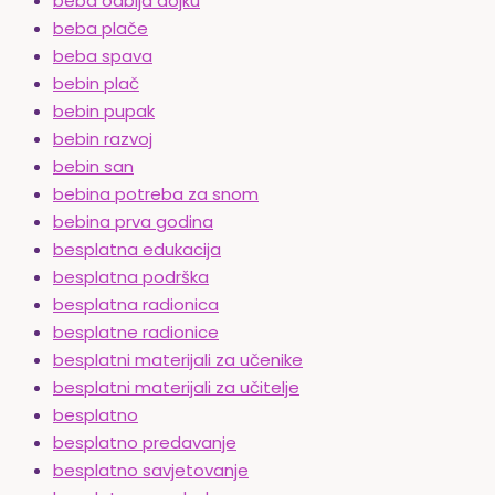
beba odbija dojku
beba plače
beba spava
bebin plač
bebin pupak
bebin razvoj
bebin san
bebina potreba za snom
bebina prva godina
besplatna edukacija
besplatna podrška
besplatna radionica
besplatne radionice
besplatni materijali za učenike
besplatni materijali za učitelje
besplatno
besplatno predavanje
besplatno savjetovanje