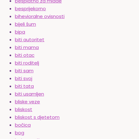
besplatno za mlade
besprijekorno
bihevioralne ovisnosti
bijeli šum
bipa
biti autoritet
biti mama
biti otac
biti roditelj
biti sam
biti svoj
biti tata
biti usamljen
bliske veze
bliskost
bliskost s djetetom
bočica
bog