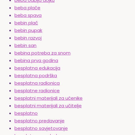
beba odbija dojku
beba plače
beba spava
bebin plač
bebin pupak
bebin razvoj
bebin san
bebina potreba za snom
bebina prva godina
besplatna edukacija
besplatna podrška
besplatna radionica
besplatne radionice
besplatni materijali za učenike
besplatni materijali za učitelje
besplatno
besplatno predavanje
besplatno savjetovanje