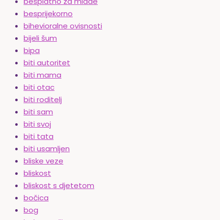
besplatno za mlade
besprijekorno
bihevioralne ovisnosti
bijeli šum
bipa
biti autoritet
biti mama
biti otac
biti roditelj
biti sam
biti svoj
biti tata
biti usamljen
bliske veze
bliskost
bliskost s djetetom
bočica
bog