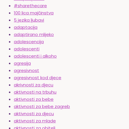
#sharethecare
100 lica majčinstva
5 jezika ljubavi
adaptacija
adaptirano mlijeko
adolescencija
adolescenti
adolescenti i alkoho
agresija
agresivnost
agresivnost kod djece
akrivnosti za djecu
aktivnosti na trbuhu
aktivnosti za bebe
aktivnosti za bebe zagreb
aktivnosti za djecu
aktivnosti za mlade
aktivnosti za obitelj