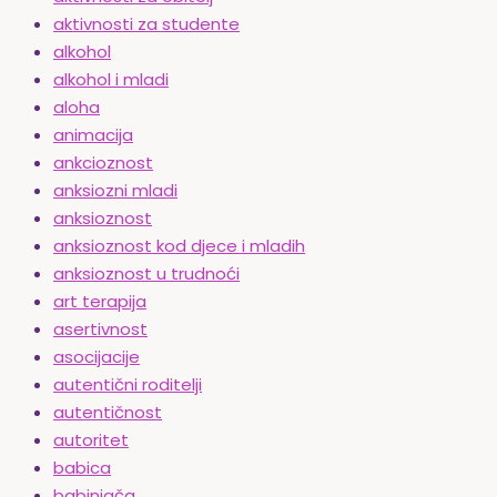
aktivnosti za studente
alkohol
alkohol i mladi
aloha
animacija
ankcioznost
anksiozni mladi
anksioznost
anksioznost kod djece i mladih
anksioznost u trudnoći
art terapija
asertivnost
asocijacije
autentični roditelji
autentičnost
autoritet
babica
babinjača