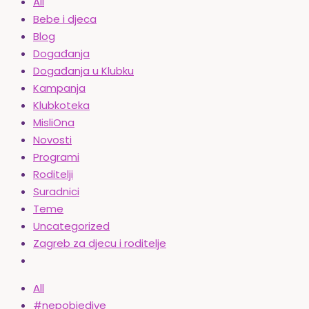
All
Bebe i djeca
Blog
Događanja
Događanja u Klubku
Kampanja
Klubkoteka
MisliOna
Novosti
Programi
Roditelji
Suradnici
Teme
Uncategorized
Zagreb za djecu i roditelje
All
#nepobjedive