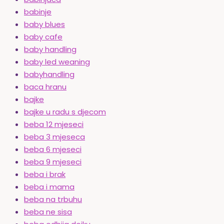
babinje
baby blues
baby cafe
baby handling
baby led weaning
babyhandling
baca hranu
bajke
bajke u radu s djecom
beba 12 mjeseci
beba 3 mjeseca
beba 6 mjeseci
beba 9 mjeseci
beba i brak
beba i mama
beba na trbuhu
beba ne sisa