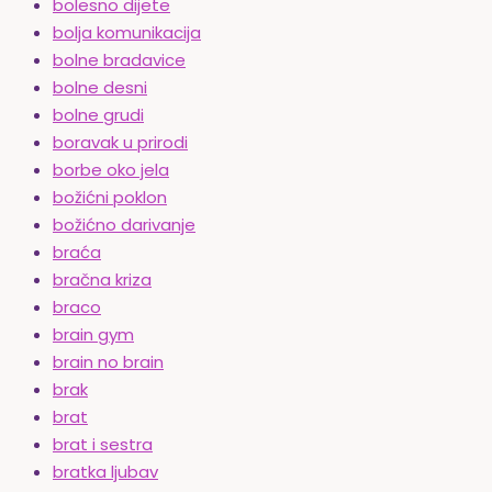
bolesno dijete
bolja komunikacija
bolne bradavice
bolne desni
bolne grudi
boravak u prirodi
borbe oko jela
božićni poklon
božićno darivanje
braća
bračna kriza
braco
brain gym
brain no brain
brak
brat
brat i sestra
bratka ljubav