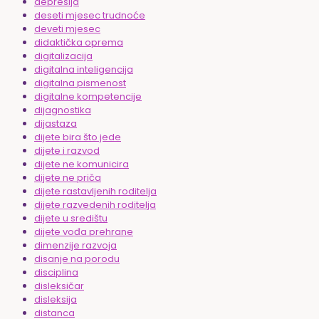
depresija
deseti mjesec trudnoće
deveti mjesec
didaktička oprema
digitalizacija
digitalna inteligencija
digitalna pismenost
digitalne kompetencije
dijagnostika
dijastaza
dijete bira što jede
dijete i razvod
dijete ne komunicira
dijete ne priča
dijete rastavljenih roditelja
dijete razvedenih roditelja
dijete u središtu
dijete vođa prehrane
dimenzije razvoja
disanje na porodu
disciplina
disleksičar
disleksija
distanca