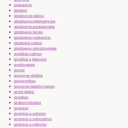
giveaway
glazba
glazba za djecu
glazbena inteligencija
glazbena pedagogija
glazbena škola
glazbene radionice
glazbeni odgoj
glazbeno obrazovanje
godišnji odmor
godišnji s djecom
gostovanje
govor
govorne vježbe
govorništvo
govorno jezični razvoj
grad rijeka
gradivo
grafomotorika
granice
granice u odgoju
granice u odnosima
granice u odnosu