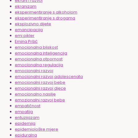
ekrani i razvoj
ekranizam
eksperimentiranje s alkoholom
eksperimentiranje s drogama
eksplozivno dijete
emancipacija
emi pikler
Emina Pršić
emocionalna bliskost
emocionalna inteligencija
emocionalna otpornost
emocionalna regulacija
emocionalni razvoj
emocionalni razvoj adolescenata
emocionalni razvoj bebe
emocionalni razvoj djece
emocionalno nasilje
emozionalni razvoj bebe
empatičnost
empatija
entuzijazam
epidemija
epidemiološke mjere
epiduralna