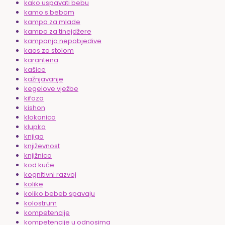
kako uspavati bebu
kamo s bebom
kampa za mlade
kampa za tinejdžere
kampanja nepobjedive
kaos za stolom
karantena
kašice
kažnjavanje
kegelove vježbe
kifoza
kishon
klokanica
klupko
knjiga
književnost
knjižnica
kod kuće
kognitivni razvoj
kolike
koliko bebeb spavaju
kolostrum
kompetencije
kompetencije u odnosima