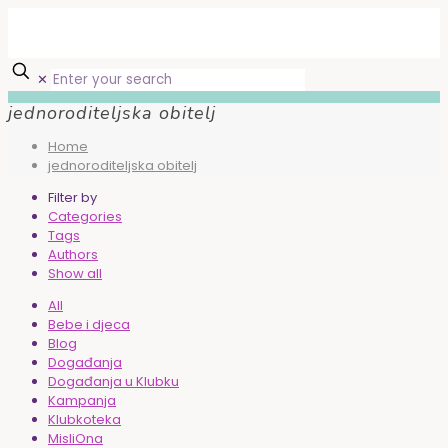
✕
jednoroditeljska obitelj
Home
jednoroditeljska obitelj
Filter by
Categories
Tags
Authors
Show all
All
Bebe i djeca
Blog
Događanja
Događanja u Klubku
Kampanja
Klubkoteka
MisliOna