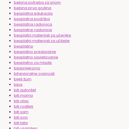
bebina potreba za snom
bebina prva godina
besplatna edukacija
besplatna podrška
besplatna radionica
besplatne radionice
besplatni materijali za učenike
besplatni materijali za učitelje
besplatno
besplatno predavanje
besplatno savjetovanje
besplatno za mlade
besprijekorno
bihevioralne ovisnosti
bijeli šum
bipa
biti autoritet
biti mama
biti otac
biti roditelj
biti sam
biti svoj
biti tata
biti usamljen