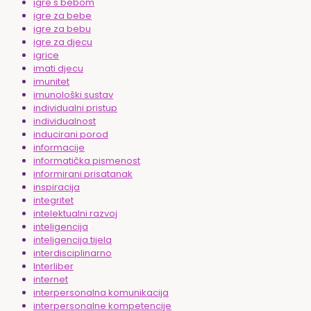
igre s bebom
igre za bebe
igre za bebu
igre za djecu
igrice
imati djecu
imunitet
imunološki sustav
individualni pristup
individualnost
inducirani porod
informacije
informatička pismenost
informirani prisatanak
inspiracija
integritet
intelektualni razvoj
inteligencija
inteligencija tijela
interdisciplinarno
Interliber
internet
interpersonalna komunikacija
interpersonalne kompetencije