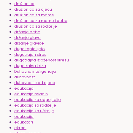
družionica
družionica za djecu
družionica za mame
družionica za mame i bebe
družionica za roditelje
držanje bebe
držanje glave
držanje glavice
dugo toplo ljeto
dugotrajan stres
dugotrajna izloženost stresu
dugotrajna kriza
Duhovna inteligencija
duhovnost
duhovnost kod djece
edukacija
edukacija mladih
edukacija za odgojitelje
edukacija za roditelje
edukacija za učitelje
edukacije
edukatori
ekrani