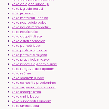
kako da djeca surađuju
kako izgleda porod
kako je mama
kako motivirati učenike
kako napreduje beba
kako naučiti matematiku
kako naučiti učiti
kako odgojiti dijete
kako ostati normalan
kako pomoći bebi
kako postaviti granice
kako potaknuti mlijeko
kako pratiti bebin razvoj
kako pričati s djecom o smrti
kako razgovarati s djecom
kako reći ne
kako sačuvati ljubav
kako se nositi s problemima
kako se pripremiti za porod
kako smanjiti stres
kako smiriti bebu
kako surađivati s djecom
kako umiriti bebu