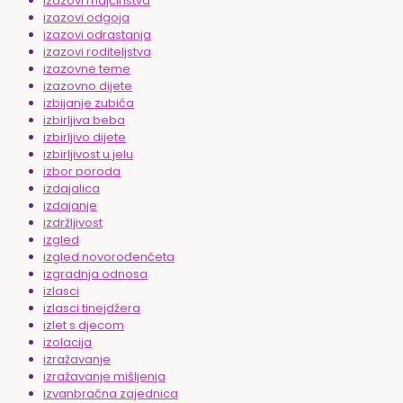
izazovi majčinstva
izazovi odgoja
izazovi odrastanja
izazovi roditeljstva
izazovne teme
izazovno dijete
izbijanje zubića
izbirljiva beba
izbirljivo dijete
izbirljivost u jelu
izbor poroda
izdajalica
izdajanje
izdržljivost
izgled
izgled novorođenčeta
izgradnja odnosa
izlasci
izlasci tinejdžera
izlet s djecom
izolacija
izražavanje
izražavanje mišljenja
izvanbračna zajednica