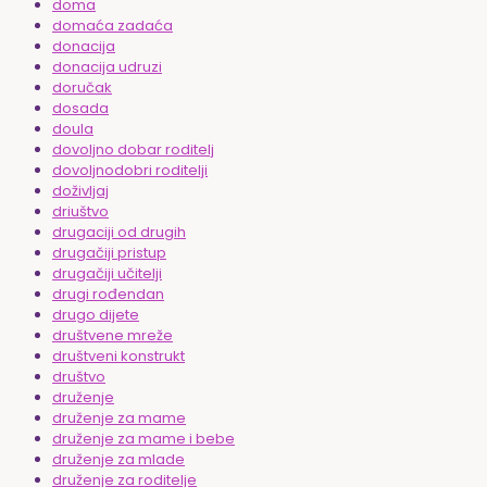
doma
domaća zadaća
donacija
donacija udruzi
doručak
dosada
doula
dovoljno dobar roditelj
dovoljnodobri roditelji
doživljaj
driuštvo
drugaciji od drugih
drugačiji pristup
drugačiji učitelji
drugi rođendan
drugo dijete
društvene mreže
društveni konstrukt
društvo
druženje
druženje za mame
druženje za mame i bebe
druženje za mlade
druženje za roditelje