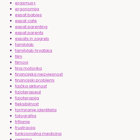
erasmus+
ergonomija
expat babies
expat cafe
expat parenting
expat parents
expats in zagreb
familylab
familylab hrvatska
film
filmovi
fina motorika
financijska neizvjesnost
financijski problemi
fizička aktivnost
fizioterapeut
fizioterapija
fleksibilnost
formiranje identiteta
fotografija
frfljanje
frustracija
funkcionalna medicina
gejming