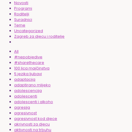
Novosti
Programi
Roditelji
Suradnici
Teme
Uncategorized
Zagreb za djecu i roditelje
All
#nepobjedive
#sharethecare
100 lica majčinstva
5 jezika ljubavi
adaptacija
adaptirano mlijeko
adolescencija
adolescenti
adolescenti i alkoho
agresija
agresivnost
agresivnost kod djece
akrivnosti za djecu
aktivnosti na trbuhu