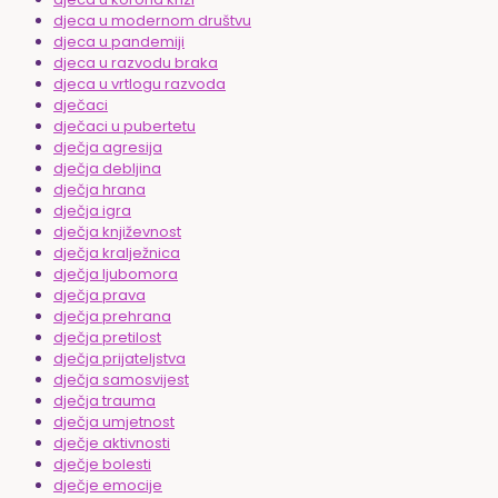
djeca u modernom društvu
djeca u pandemiji
djeca u razvodu braka
djeca u vrtlogu razvoda
dječaci
dječaci u pubertetu
dječja agresija
dječja debljina
dječja hrana
dječja igra
dječja književnost
dječja kralježnica
dječja ljubomora
dječja prava
dječja prehrana
dječja pretilost
dječja prijateljstva
dječja samosvijest
dječja trauma
dječja umjetnost
dječje aktivnosti
dječje bolesti
dječje emocije