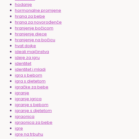
hodanje
hormonalne promjene
hrana za bebe
hrana za novorođenče
hranjenje bočicom
hranjenje djece
hranjenje na bočicu
hvat dojke
ideali majčinstva
ideje za igru
identitet
identitet i mladi
igra s bebom
igra s djetetom
igračke za bebe
igranje
igranje igrica
igranje s bebom
igranje s djetetom
igraonica
igraonica za bebe
igre
igre na trbuhu