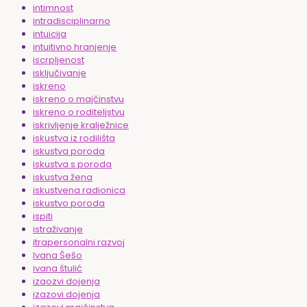
intimnost
intradisciplinarno
intuicija
intuitivno hranjenje
iscrpljenost
isključivanje
iskreno
iskreno o majčinstvu
iskreno o roditeljstvu
iskrivljenje kralježnice
iskustva iz rodilišta
iskustva poroda
iskustva s poroda
iskustva žena
iskustvena radionica
iskustvo poroda
ispiti
istraživanje
itrapersonalni razvoj
Ivana Šešo
ivana štulić
izaozvi dojenja
izazovi dojenja