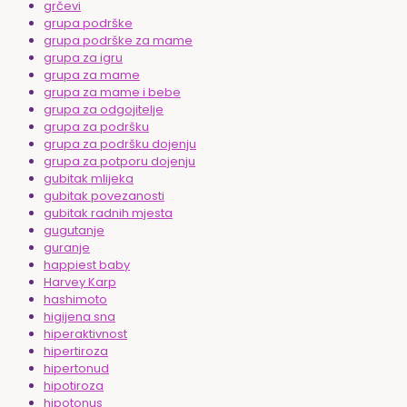
grčevi
grupa podrške
grupa podrške za mame
grupa za igru
grupa za mame
grupa za mame i bebe
grupa za odgojitelje
grupa za podršku
grupa za podršku dojenju
grupa za potporu dojenju
gubitak mlijeka
gubitak povezanosti
gubitak radnih mjesta
gugutanje
guranje
happiest baby
Harvey Karp
hashimoto
higijena sna
hiperaktivnost
hipertiroza
hipertonud
hipotiroza
hipotonus