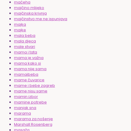
maćeha
majčino mlijeko
majčinska krivnja
majčinstvo me ne ispunjava
majka
majke
mala beba
mala djeca
male stvari
mama i tata
mama je važna
mama kako si
mama nije sama
mamaibeba
mame čuvarice
mame i bebe zagreb
mame nisu same
mamin izbor
mamine potrebe
manjak sna
marama
marama za nošenje
Marshall Rosenberg
masaža