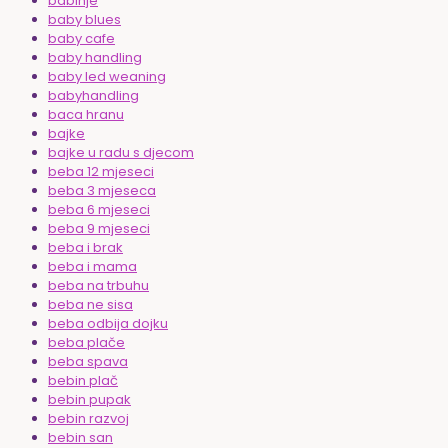
babinje
baby blues
baby cafe
baby handling
baby led weaning
babyhandling
baca hranu
bajke
bajke u radu s djecom
beba 12 mjeseci
beba 3 mjeseca
beba 6 mjeseci
beba 9 mjeseci
beba i brak
beba i mama
beba na trbuhu
beba ne sisa
beba odbija dojku
beba plače
beba spava
bebin plač
bebin pupak
bebin razvoj
bebin san