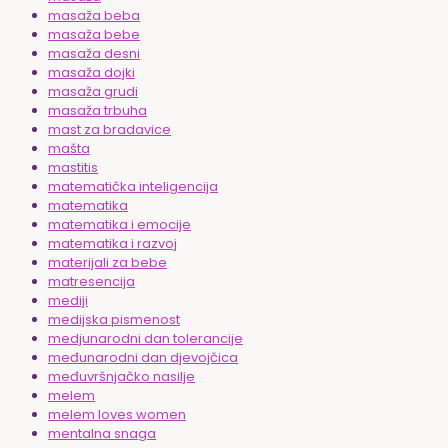
masaža beba
masaža bebe
masaža desni
masaža dojki
masaža grudi
masaža trbuha
mast za bradavice
mašta
mastitis
matematička inteligencija
matematika
matematika i emocije
matematika i razvoj
materijali za bebe
matresencija
mediji
medijska pismenost
medjunarodni dan tolerancije
međunarodni dan djevojčica
međuvršnjačko nasilje
melem
melem loves women
mentalna snaga