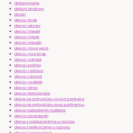
distanciranje
distoni sindrom
dizajn
djeca i brak
djeca i ekrani
djeca i mediji
djeca i mladi
djeca i mladih
djeca i nova veza
djeca i novi brak
djeca i odrasli
djeca i potres
djeca i rastava
djeca i razvod
djeca i roditelji
djeca i stres
djeca i tehnologija
djeca ne prihvaćaju novog partnera
djeca ne prihvaćaju novu partnericu
djeca rastavljenih roditelja
djeca razvedenih
djeca s odstupanjima u razvoju
djeca s teškoćama u razvoju
djeca u korona krizi