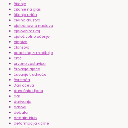
čitanje
čitanje na glas
čitanje priča
civilno društvo
cjelodnevna nastava
cjeloviti razvoj
cjeloživotno učenje
cjepivo
članstvo
coaching za roditelje
crtići
crvene zastavice
čuvanje djece
čuvanje trudnoće
čvrstoća
Dan očeva
današnja djeca
dar
darivanje
darovi
debata
debatni klub
deformacija kičme