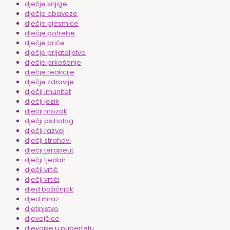
dječje knjige
dječje obaveze
dječje pjesmice
dječje potrebe
dječje priče
dječje prijateljstvo
dječje prkošenje
dječje reakcije
dječje zdravlje
dječji imunitet
dječji jezik
dječji mozak
dječji psiholog
dječji razvoj
dječji strahovi
dječji terapeut
dječji tjedan
dječji vrtić
dječji vrtići
djed božićnjak
djed mraz
djetinjstvo
djevojčice
djevojke u pubertetu