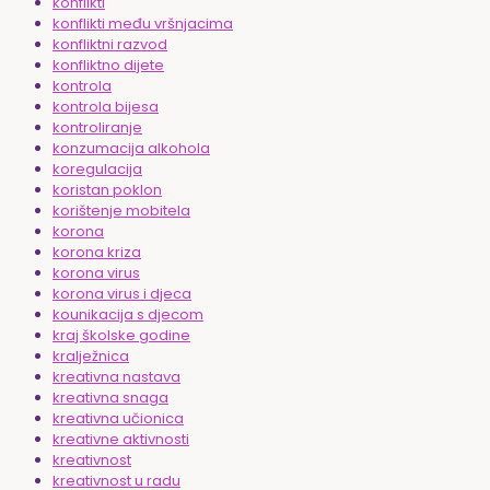
konflikti
konflikti među vršnjacima
konfliktni razvod
konfliktno dijete
kontrola
kontrola bijesa
kontroliranje
konzumacija alkohola
koregulacija
koristan poklon
korištenje mobitela
korona
korona kriza
korona virus
korona virus i djeca
kounikacija s djecom
kraj školske godine
kralježnica
kreativna nastava
kreativna snaga
kreativna učionica
kreativne aktivnosti
kreativnost
kreativnost u radu