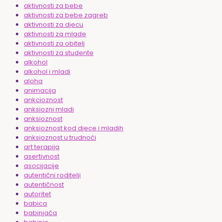
aktivnosti za bebe
aktivnosti za bebe zagreb
aktivnosti za djecu
aktivnosti za mlade
aktivnosti za obitelj
aktivnosti za studente
alkohol
alkohol i mladi
aloha
animacija
ankcioznost
anksiozni mladi
anksioznost
anksioznost kod djece i mladih
anksioznost u trudnoći
art terapija
asertivnost
asocijacije
autentični roditelji
autentičnost
autoritet
babica
babinjača