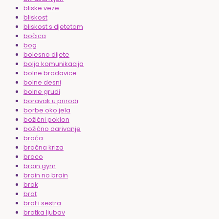
bliske veze
bliskost
bliskost s djetetom
bočica
bog
bolesno dijete
bolja komunikacija
bolne bradavice
bolne desni
bolne grudi
boravak u prirodi
borbe oko jela
božićni poklon
božićno darivanje
braća
bračna kriza
braco
brain gym
brain no brain
brak
brat
brat i sestra
bratka ljubav