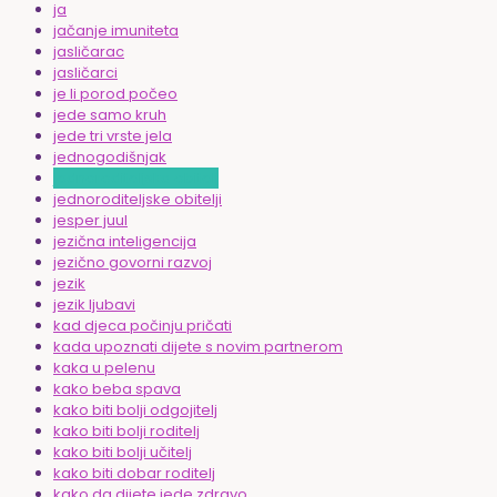
ja
jačanje imuniteta
jasličarac
jasličarci
je li porod počeo
jede samo kruh
jede tri vrste jela
jednogodišnjak
jednoroditeljska obitelj
jednoroditeljske obitelji
jesper juul
jezična inteligencija
jezično govorni razvoj
jezik
jezik ljubavi
kad djeca počinju pričati
kada upoznati dijete s novim partnerom
kaka u pelenu
kako beba spava
kako biti bolji odgojitelj
kako biti bolji roditelj
kako biti bolji učitelj
kako biti dobar roditelj
kako da dijete jede zdravo