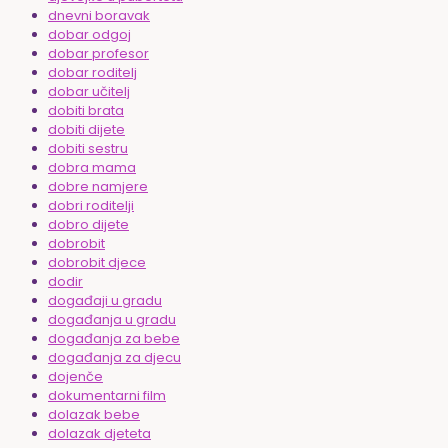
dnevni boravak
dobar odgoj
dobar profesor
dobar roditelj
dobar učitelj
dobiti brata
dobiti dijete
dobiti sestru
dobra mama
dobre namjere
dobri roditelji
dobro dijete
dobrobit
dobrobit djece
dodir
događaji u gradu
događanja u gradu
događanja za bebe
događanja za djecu
dojenče
dokumentarni film
dolazak bebe
dolazak djeteta