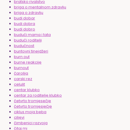
bratsko rivalstvo
briga o mentalnom zdravlju
briga o zdravlju
budi dobar
budi dobra
budi dobro
budući mama i tata
budući roditelji
budućnost
buntovni tinejdžeri
burn out
burne reakcije
burnout
čarolija
carski rez
celulit
centar klubko
centar za roditelje klubko
četvrto tromjesečje
četvrto tromjesječje
ciklus moja beba
ciljevi
čimbenici razvoja
čitaj mi