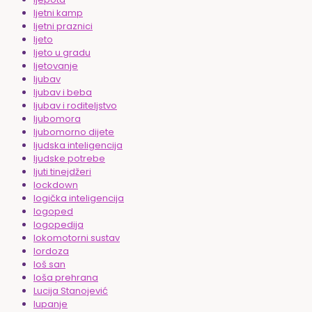
ljetni kamp
ljetni praznici
ljeto
ljeto u gradu
ljetovanje
ljubav
ljubav i beba
ljubav i roditeljstvo
ljubomora
ljubomorno dijete
ljudska inteligencija
ljudske potrebe
ljuti tinejdžeri
lockdown
logička inteligencija
logoped
logopedija
lokomotorni sustav
lordoza
loš san
loša prehrana
Lucija Stanojević
lupanje