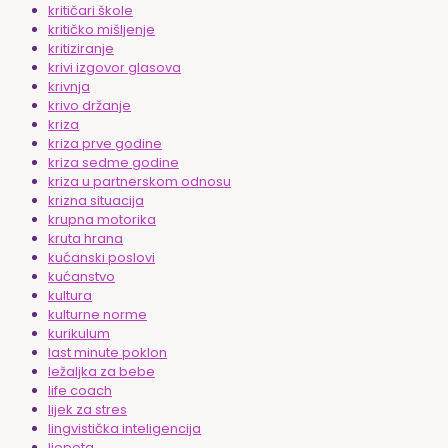
kritičari škole
kritičko mišljenje
kritiziranje
krivi izgovor glasova
krivnja
krivo držanje
kriza
kriza prve godine
kriza sedme godine
kriza u partnerskom odnosu
krizna situacija
krupna motorika
kruta hrana
kućanski poslovi
kućanstvo
kultura
kulturne norme
kurikulum
last minute poklon
ležaljka za bebe
life coach
lijek za stres
lingvistička inteligencija
ljepota