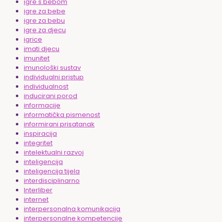
igre s bebom
igre za bebe
igre za bebu
igre za djecu
igrice
imati djecu
imunitet
imunološki sustav
individualni pristup
individualnost
inducirani porod
informacije
informatička pismenost
informirani prisatanak
inspiracija
integritet
intelektualni razvoj
inteligencija
inteligencija tijela
interdisciplinarno
Interliber
internet
interpersonalna komunikacija
interpersonalne kompetencije