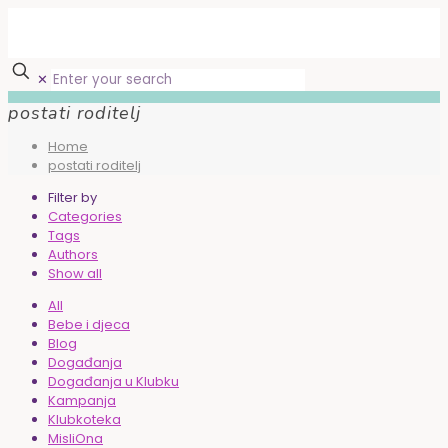
✕
postati roditelj
Home
postati roditelj
Filter by
Categories
Tags
Authors
Show all
All
Bebe i djeca
Blog
Događanja
Događanja u Klubku
Kampanja
Klubkoteka
MisliOna