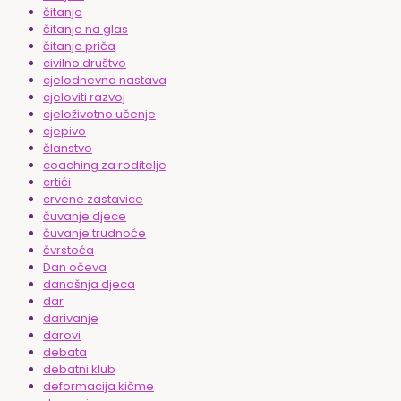
čitanje
čitanje na glas
čitanje priča
civilno društvo
cjelodnevna nastava
cjeloviti razvoj
cjeloživotno učenje
cjepivo
članstvo
coaching za roditelje
crtići
crvene zastavice
čuvanje djece
čuvanje trudnoće
čvrstoća
Dan očeva
današnja djeca
dar
darivanje
darovi
debata
debatni klub
deformacija kičme