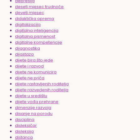
depresija
deseti mjesec trudnoće
deveti mjesec
didaktička oprema
digitalizacija
digitalna inteligencija
digitalna pismenost
digitalne kompetencije
dijagnostika
dijastaza
dijete bira što jede
dijete i razvod
dijete ne komunicira
dijete ne priča
dijete rastavljenih roditelja
dijete razvedenih roditelja
dijete u središtu
dijete vođa prehrane
dimenzije razvoja
disanje na porodu
disciplina
disleksičar
disleksija
distanca