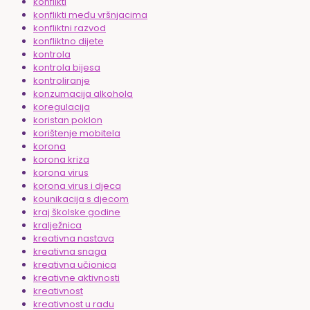
konflikti
konflikti među vršnjacima
konfliktni razvod
konfliktno dijete
kontrola
kontrola bijesa
kontroliranje
konzumacija alkohola
koregulacija
koristan poklon
korištenje mobitela
korona
korona kriza
korona virus
korona virus i djeca
kounikacija s djecom
kraj školske godine
kralježnica
kreativna nastava
kreativna snaga
kreativna učionica
kreativne aktivnosti
kreativnost
kreativnost u radu