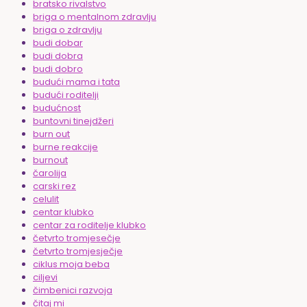
bratsko rivalstvo
briga o mentalnom zdravlju
briga o zdravlju
budi dobar
budi dobra
budi dobro
budući mama i tata
budući roditelji
budućnost
buntovni tinejdžeri
burn out
burne reakcije
burnout
čarolija
carski rez
celulit
centar klubko
centar za roditelje klubko
četvrto tromjesečje
četvrto tromjesječje
ciklus moja beba
ciljevi
čimbenici razvoja
čitaj mi