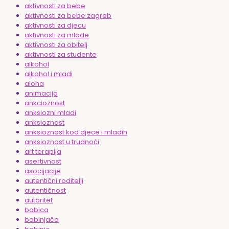
aktivnosti za bebe
aktivnosti za bebe zagreb
aktivnosti za djecu
aktivnosti za mlade
aktivnosti za obitelj
aktivnosti za studente
alkohol
alkohol i mladi
aloha
animacija
ankcioznost
anksiozni mladi
anksioznost
anksioznost kod djece i mladih
anksioznost u trudnoći
art terapija
asertivnost
asocijacije
autentični roditelji
autentičnost
autoritet
babica
babinjača