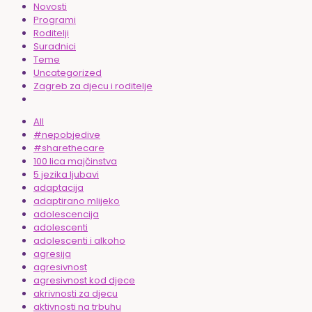
Novosti
Programi
Roditelji
Suradnici
Teme
Uncategorized
Zagreb za djecu i roditelje
All
#nepobjedive
#sharethecare
100 lica majčinstva
5 jezika ljubavi
adaptacija
adaptirano mlijeko
adolescencija
adolescenti
adolescenti i alkoho
agresija
agresivnost
agresivnost kod djece
akrivnosti za djecu
aktivnosti na trbuhu