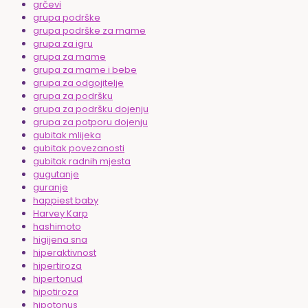
grčevi
grupa podrške
grupa podrške za mame
grupa za igru
grupa za mame
grupa za mame i bebe
grupa za odgojitelje
grupa za podršku
grupa za podršku dojenju
grupa za potporu dojenju
gubitak mlijeka
gubitak povezanosti
gubitak radnih mjesta
gugutanje
guranje
happiest baby
Harvey Karp
hashimoto
higijena sna
hiperaktivnost
hipertiroza
hipertonud
hipotiroza
hipotonus