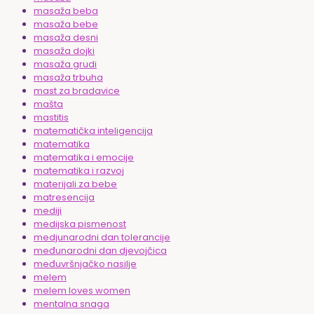
masaža beba
masaža bebe
masaža desni
masaža dojki
masaža grudi
masaža trbuha
mast za bradavice
mašta
mastitis
matematička inteligencija
matematika
matematika i emocije
matematika i razvoj
materijali za bebe
matresencija
mediji
medijska pismenost
medjunarodni dan tolerancije
međunarodni dan djevojčica
međuvršnjačko nasilje
melem
melem loves women
mentalna snaga