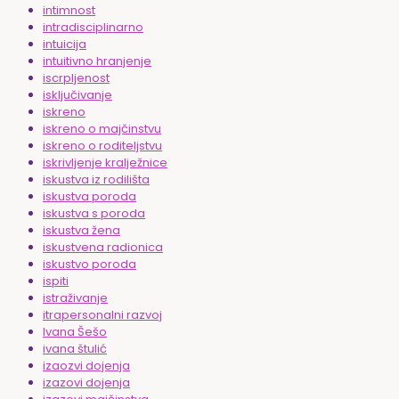
intimnost
intradisciplinarno
intuicija
intuitivno hranjenje
iscrpljenost
isključivanje
iskreno
iskreno o majčinstvu
iskreno o roditeljstvu
iskrivljenje kralježnice
iskustva iz rodilišta
iskustva poroda
iskustva s poroda
iskustva žena
iskustvena radionica
iskustvo poroda
ispiti
istraživanje
itrapersonalni razvoj
Ivana Šešo
ivana štulić
izaozvi dojenja
izazovi dojenja