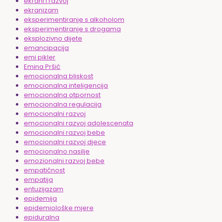
ekrani i razvoj
ekranizam
eksperimentiranje s alkoholom
eksperimentiranje s drogama
eksplozivno dijete
emancipacija
emi pikler
Emina Pršić
emocionalna bliskost
emocionalna inteligencija
emocionalna otpornost
emocionalna regulacija
emocionalni razvoj
emocionalni razvoj adolescenata
emocionalni razvoj bebe
emocionalni razvoj djece
emocionalno nasilje
emozionalni razvoj bebe
empatičnost
empatija
entuzijazam
epidemija
epidemiološke mjere
epiduralna