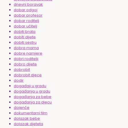
dnevni boravak
dobar odgoj
dobar profesor
dobar roditelj
dobar učitelj
dobiti brata
dobiti dijete
dobiti sestru
dobra mama
dobre namjere
dobri roditelji
dobro dijete
dobrobit
dobrobit djece
dodir
događaji u gradu
događanja u gradu
događanja za bebe
događanja za djecu
dojenče
dokumentarni film
dolazak bebe
dolazak djeteta