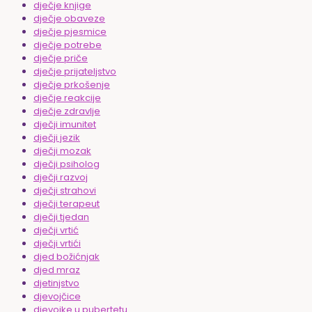
dječje knjige
dječje obaveze
dječje pjesmice
dječje potrebe
dječje priče
dječje prijateljstvo
dječje prkošenje
dječje reakcije
dječje zdravlje
dječji imunitet
dječji jezik
dječji mozak
dječji psiholog
dječji razvoj
dječji strahovi
dječji terapeut
dječji tjedan
dječji vrtić
dječji vrtići
djed božićnjak
djed mraz
djetinjstvo
djevojčice
djevojke u pubertetu