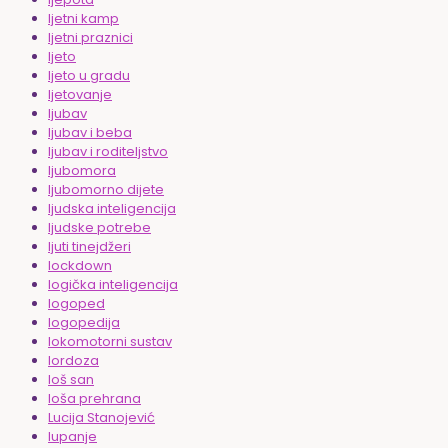
ljetni kamp
ljetni praznici
ljeto
ljeto u gradu
ljetovanje
ljubav
ljubav i beba
ljubav i roditeljstvo
ljubomora
ljubomorno dijete
ljudska inteligencija
ljudske potrebe
ljuti tinejdžeri
lockdown
logička inteligencija
logoped
logopedija
lokomotorni sustav
lordoza
loš san
loša prehrana
Lucija Stanojević
lupanje