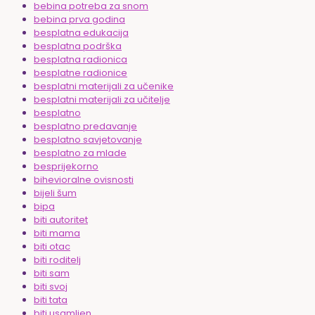
bebina potreba za snom
bebina prva godina
besplatna edukacija
besplatna podrška
besplatna radionica
besplatne radionice
besplatni materijali za učenike
besplatni materijali za učitelje
besplatno
besplatno predavanje
besplatno savjetovanje
besplatno za mlade
besprijekorno
bihevioralne ovisnosti
bijeli šum
bipa
biti autoritet
biti mama
biti otac
biti roditelj
biti sam
biti svoj
biti tata
biti usamljen