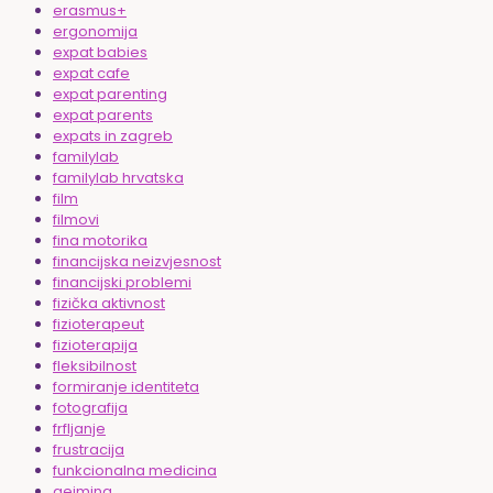
erasmus+
ergonomija
expat babies
expat cafe
expat parenting
expat parents
expats in zagreb
familylab
familylab hrvatska
film
filmovi
fina motorika
financijska neizvjesnost
financijski problemi
fizička aktivnost
fizioterapeut
fizioterapija
fleksibilnost
formiranje identiteta
fotografija
frfljanje
frustracija
funkcionalna medicina
gejming