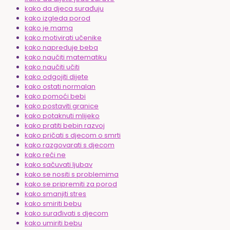
kako da djeca surađuju
kako izgleda porod
kako je mama
kako motivirati učenike
kako napreduje beba
kako naučiti matematiku
kako naučiti učiti
kako odgojiti dijete
kako ostati normalan
kako pomoći bebi
kako postaviti granice
kako potaknuti mlijeko
kako pratiti bebin razvoj
kako pričati s djecom o smrti
kako razgovarati s djecom
kako reći ne
kako sačuvati ljubav
kako se nositi s problemima
kako se pripremiti za porod
kako smanjiti stres
kako smiriti bebu
kako surađivati s djecom
kako umiriti bebu