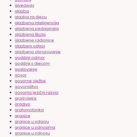
giveaway
glazba
glazba za djecu
glazbena inteligencija
glazbena pedagogija
glazbena škola
glazbene radionice
glazbeni odgoj
glazbeno obrazovanje
godišnji odmor
godišnji s djecom
gostovanje
govor
govorne vježbe
govorništvo
govorno jezični razvoj
grad rijeka
gradivo
grafomotorika
granice
granice u odgoju
granice u odnosima
granice u odnosu