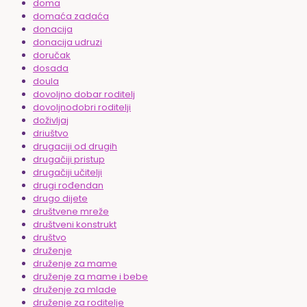
doma
domaća zadaća
donacija
donacija udruzi
doručak
dosada
doula
dovoljno dobar roditelj
dovoljnodobri roditelji
doživljaj
driuštvo
drugaciji od drugih
drugačiji pristup
drugačiji učitelji
drugi rođendan
drugo dijete
društvene mreže
društveni konstrukt
društvo
druženje
druženje za mame
druženje za mame i bebe
druženje za mlade
druženje za roditelje