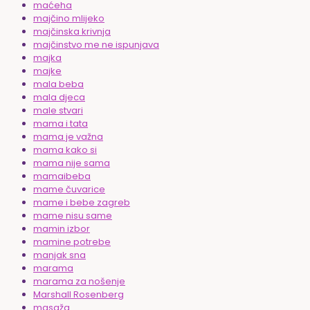
maćeha
majčino mlijeko
majčinska krivnja
majčinstvo me ne ispunjava
majka
majke
mala beba
mala djeca
male stvari
mama i tata
mama je važna
mama kako si
mama nije sama
mamaibeba
mame čuvarice
mame i bebe zagreb
mame nisu same
mamin izbor
mamine potrebe
manjak sna
marama
marama za nošenje
Marshall Rosenberg
masaža