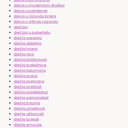
djeca u modernom društvu
djeca u pandemiji
djeca u razvodu braka
djeca u vrtlogu razvoda
dječaci
dječaci u pubertetu
dječja agresija
dječja debljina
dječja hrana
dječja igra
dječja književnost
dječja kralježnica
dječja ljubomora
dječja prava
dječja prehrana
dječja pretilost
dječja prijateljstva
dječja samosvijest
dječja trauma
dječja umjetnost
dječje aktivnosti
dječje bolesti
dječje emocije