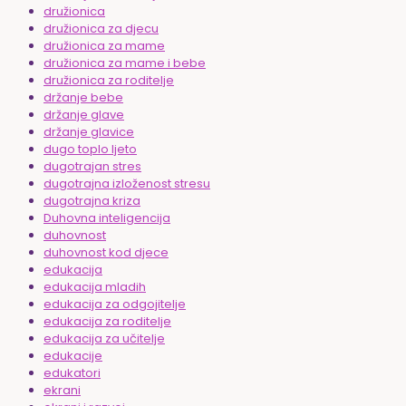
družionica
družionica za djecu
družionica za mame
družionica za mame i bebe
družionica za roditelje
držanje bebe
držanje glave
držanje glavice
dugo toplo ljeto
dugotrajan stres
dugotrajna izloženost stresu
dugotrajna kriza
Duhovna inteligencija
duhovnost
duhovnost kod djece
edukacija
edukacija mladih
edukacija za odgojitelje
edukacija za roditelje
edukacija za učitelje
edukacije
edukatori
ekrani