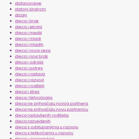
distanciranje
distoni sindrom
dizajn
djeca i brak
djeca i ekrani
djeca i mediji
djeca i mladi
djeca i mladih
djeca i nova veza
djeca i novi brak
djeca i odrasli
djeca i potres
djeca i rastava
djeca i razvod
djeca i roditelji
djeca i stres
djeca i tehnologija
djeca ne prihvaćaju novog partnera
djeca ne prihvaćaju novu partnericu
djeca rastavljenih roditelja
djeca razvedenih
djeca s odstupanjima u razvoju
djeca s teškoćama u razvoju
djeca u korona krizi