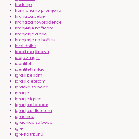
hodanje
hormonalne promjene
hrana za bebe
hrana za novorođenče
hranjenje bočicom
hranjenje djece
hranjenje na bočicu
hvat dojke
ideali majčinstva
ideje za igru
identitet
identitet i mladi
igra s bebom
igra s djetetom
igračke za bebe
igranje
igranje igrica
igranje s bebom
igranje s djetetom
igraonica
igraonica za bebe
igre
igre na trbuhu