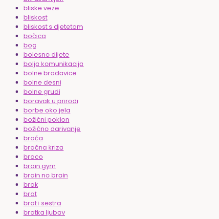
bliske veze
bliskost
bliskost s djetetom
bočica
bog
bolesno dijete
bolja komunikacija
bolne bradavice
bolne desni
bolne grudi
boravak u prirodi
borbe oko jela
božićni poklon
božićno darivanje
braća
bračna kriza
braco
brain gym
brain no brain
brak
brat
brat i sestra
bratka ljubav