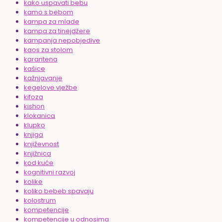
kako uspavati bebu
kamo s bebom
kampa za mlade
kampa za tinejdžere
kampanja nepobjedive
kaos za stolom
karantena
kašice
kažnjavanje
kegelove vježbe
kifoza
kishon
klokanica
klupko
knjiga
književnost
knjižnica
kod kuće
kognitivni razvoj
kolike
koliko bebeb spavaju
kolostrum
kompetencije
kompetencije u odnosima