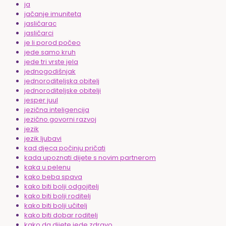
ja
jačanje imuniteta
jasličarac
jasličarci
je li porod počeo
jede samo kruh
jede tri vrste jela
jednogodišnjak
jednoroditeljska obitelj
jednoroditeljske obitelji
jesper juul
jezična inteligencija
jezično govorni razvoj
jezik
jezik ljubavi
kad djeca počinju pričati
kada upoznati dijete s novim partnerom
kaka u pelenu
kako beba spava
kako biti bolji odgojitelj
kako biti bolji roditelj
kako biti bolji učitelj
kako biti dobar roditelj
kako da dijete jede zdravo