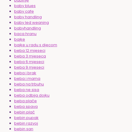
babinje
baby blues
baby cafe
baby handling
baby led weaning
babyhandling
baca hranu
bajke
bajke u radu s djecom
beba 12 mjeseci
beba 3 mjeseca
beba 6 mjeseci
beba 9 mjeseci
beba i brak
beba i mama
beba na trbuhu
beba ne sisa
beba odbija dojku
beba plače
beba spava
bebin plač
bebin pupak
bebin razvoj
bebin san