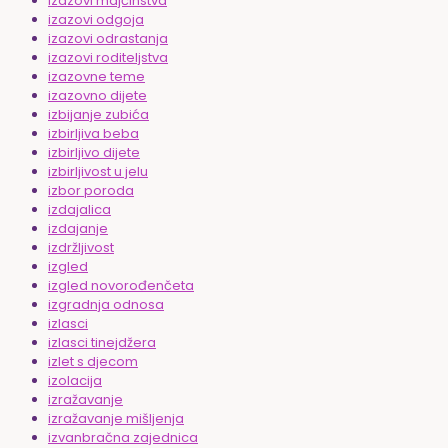
izazovi majčinstva
izazovi odgoja
izazovi odrastanja
izazovi roditeljstva
izazovne teme
izazovno dijete
izbijanje zubića
izbirljiva beba
izbirljivo dijete
izbirljivost u jelu
izbor poroda
izdajalica
izdajanje
izdržljivost
izgled
izgled novorođenčeta
izgradnja odnosa
izlasci
izlasci tinejdžera
izlet s djecom
izolacija
izražavanje
izražavanje mišljenja
izvanbračna zajednica