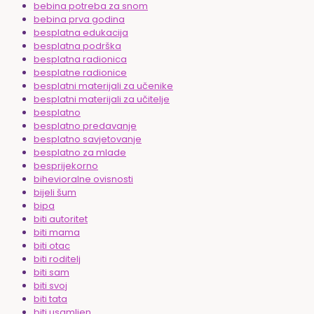
bebina potreba za snom
bebina prva godina
besplatna edukacija
besplatna podrška
besplatna radionica
besplatne radionice
besplatni materijali za učenike
besplatni materijali za učitelje
besplatno
besplatno predavanje
besplatno savjetovanje
besplatno za mlade
besprijekorno
bihevioralne ovisnosti
bijeli šum
bipa
biti autoritet
biti mama
biti otac
biti roditelj
biti sam
biti svoj
biti tata
biti usamljen