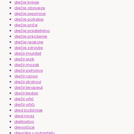
dječje knjige
dječje obaveze
dječje pjesmice
dječje potrebe
dječje priče
dječje prijateljstvo
dječje prkošenje
dječje reakcije
dječje zdravlje
dječji imunitet
dječji jezik
dječji mozak
dječji psiholog
dječji razvoj
dječji strahovi
dječji terapeut
dječji tjedan
dječji vrtić
dječji vrtići
djed božićnjak
djed mraz
djetinjstvo
djevojčice
djevojke u pubertetu