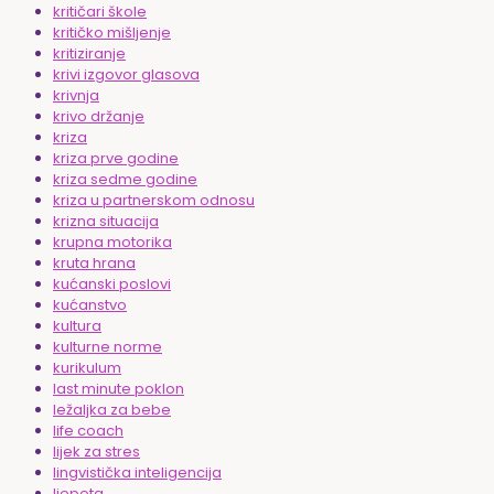
kritičari škole
kritičko mišljenje
kritiziranje
krivi izgovor glasova
krivnja
krivo držanje
kriza
kriza prve godine
kriza sedme godine
kriza u partnerskom odnosu
krizna situacija
krupna motorika
kruta hrana
kućanski poslovi
kućanstvo
kultura
kulturne norme
kurikulum
last minute poklon
ležaljka za bebe
life coach
lijek za stres
lingvistička inteligencija
ljepota