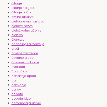
čitanje
čitanje na glas
čitanje priča
civilno društvo
cjelodnevna nastava
cjeloviti razvoj
cjeloživotno učenje
cjepivo
članstvo
coaching za roditelje
crtići
crvene zastavice
čuvanje djece
čuvanje trudnoće
čvrstoća
Dan očeva
današnja djeca
dar
darivanje
darovi
debata
debatni klub
deformacija kičme