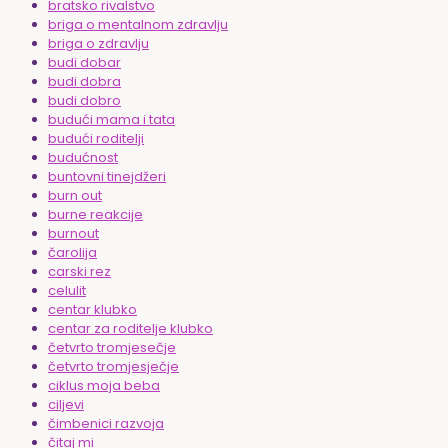
bratsko rivalstvo
briga o mentalnom zdravlju
briga o zdravlju
budi dobar
budi dobra
budi dobro
budući mama i tata
budući roditelji
budućnost
buntovni tinejdžeri
burn out
burne reakcije
burnout
čarolija
carski rez
celulit
centar klubko
centar za roditelje klubko
četvrto tromjesečje
četvrto tromjesječje
ciklus moja beba
ciljevi
čimbenici razvoja
čitaj mi