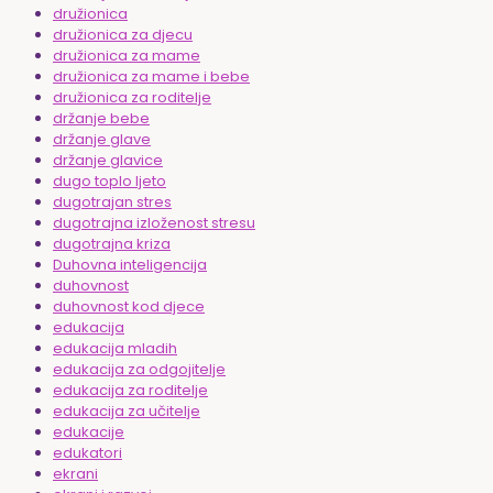
družionica
družionica za djecu
družionica za mame
družionica za mame i bebe
družionica za roditelje
držanje bebe
držanje glave
držanje glavice
dugo toplo ljeto
dugotrajan stres
dugotrajna izloženost stresu
dugotrajna kriza
Duhovna inteligencija
duhovnost
duhovnost kod djece
edukacija
edukacija mladih
edukacija za odgojitelje
edukacija za roditelje
edukacija za učitelje
edukacije
edukatori
ekrani