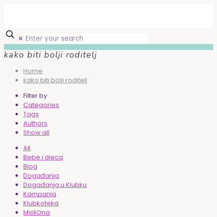
✕
kako biti bolji roditelj
Home
kako biti bolji roditelj
Filter by
Categories
Tags
Authors
Show all
All
Bebe i djeca
Blog
Događanja
Događanja u Klubku
Kampanja
Klubkoteka
MisliOna