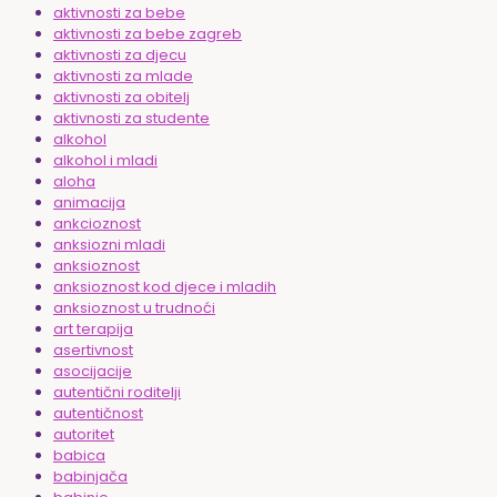
aktivnosti za bebe
aktivnosti za bebe zagreb
aktivnosti za djecu
aktivnosti za mlade
aktivnosti za obitelj
aktivnosti za studente
alkohol
alkohol i mladi
aloha
animacija
ankcioznost
anksiozni mladi
anksioznost
anksioznost kod djece i mladih
anksioznost u trudnoći
art terapija
asertivnost
asocijacije
autentični roditelji
autentičnost
autoritet
babica
babinjača