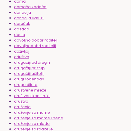
doma
domaća zadaća
donacija
donacija udruzi
doručak
dosada
doula
dovoljno dobar roditelj
dovoljnodobri roditelji
doživljaj
driuštvo
drugaciji od drugih
drugačiji pristup
drugačiji učitelji
drugi rođendan
drugo dijete
društvene mreže
društveni konstrukt
društvo
druženje
druženje za mame
druženje za mame i bebe
druženje za mlade
druženje za roditelje