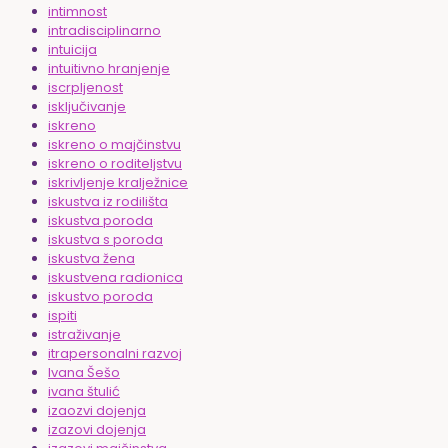
intimnost
intradisciplinarno
intuicija
intuitivno hranjenje
iscrpljenost
isključivanje
iskreno
iskreno o majčinstvu
iskreno o roditeljstvu
iskrivljenje kralježnice
iskustva iz rodilišta
iskustva poroda
iskustva s poroda
iskustva žena
iskustvena radionica
iskustvo poroda
ispiti
istraživanje
itrapersonalni razvoj
Ivana Šešo
ivana štulić
izaozvi dojenja
izazovi dojenja