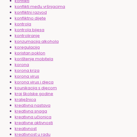
konflikti
konflikti među vršnjacima
konfliktni razvod
konfliktno dijete
kontrola
kontrola bijesa
kontroliranje
konzumacija alkohola
koregulacija
koristan poklon
korištenje mobitela
korona
korona kriza
korona virus
korona virus i djeca
kounikacija s djecom
kraj školske godine
kralježnica
kreativna nastava
kreativna snaga
kreativna učionica
kreativne aktivnosti
kreativnost
kreativnost u radu