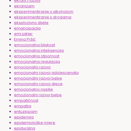
ekrani i razvoj
ekranizam
eksperimentiranje s alkoholom
eksperimentiranje s drogama
eksplozivno dijete
emancipacija
emi pikler
Emina Pršić
emocionalna bliskost
emocionalna inteligencija
emocionalna otpornost
emocionalna regulacija
emocionalni razvoj
emocionalni razvoj adolescenata
emocionalni razvoj bebe
emocionalni razvoj djece
emocionalno nasilje
emozionalni razvoj bebe
empatičnost
empatija
entuzijazam
epidemija
epidemiološke mjere
epiduralna