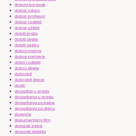
dnevni boravak
dobar odgoj
dobar profesor
dobar roditelj
dobar učitelj
dobiti brata
dobiti dijete
dobiti sestru
dobra mama
dobre namjere
dobri roditelji
dobro dijete
dobrobit
dobrobit djece
dodir
događaji u gradu
događanja u gradu
događanja za bebe
događanja za djecu
dojenče
dokumentarni film
dolazak bebe
dolazak djeteta