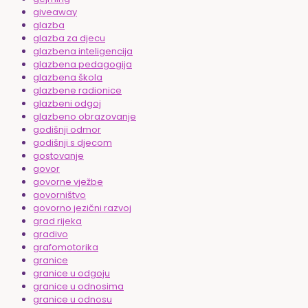
giveaway
glazba
glazba za djecu
glazbena inteligencija
glazbena pedagogija
glazbena škola
glazbene radionice
glazbeni odgoj
glazbeno obrazovanje
godišnji odmor
godišnji s djecom
gostovanje
govor
govorne vježbe
govorništvo
govorno jezični razvoj
grad rijeka
gradivo
grafomotorika
granice
granice u odgoju
granice u odnosima
granice u odnosu