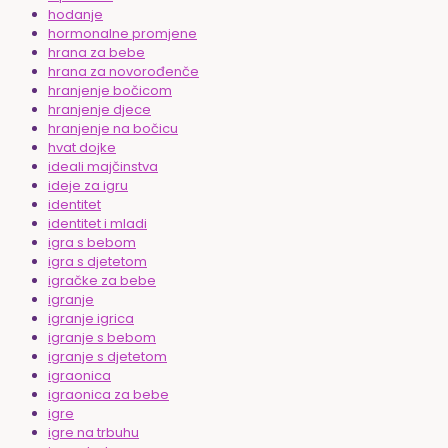
hodanje
hormonalne promjene
hrana za bebe
hrana za novorođenče
hranjenje bočicom
hranjenje djece
hranjenje na bočicu
hvat dojke
ideali majčinstva
ideje za igru
identitet
identitet i mladi
igra s bebom
igra s djetetom
igračke za bebe
igranje
igranje igrica
igranje s bebom
igranje s djetetom
igraonica
igraonica za bebe
igre
igre na trbuhu