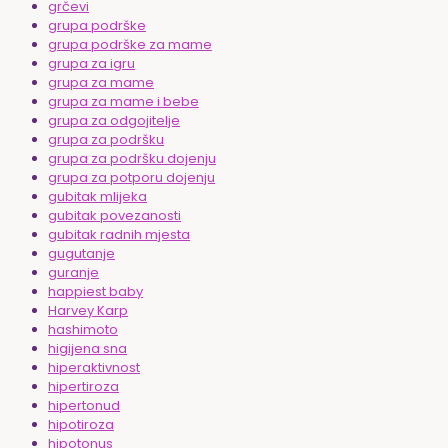
grčevi
grupa podrške
grupa podrške za mame
grupa za igru
grupa za mame
grupa za mame i bebe
grupa za odgojitelje
grupa za podršku
grupa za podršku dojenju
grupa za potporu dojenju
gubitak mlijeka
gubitak povezanosti
gubitak radnih mjesta
gugutanje
guranje
happiest baby
Harvey Karp
hashimoto
higijena sna
hiperaktivnost
hipertiroza
hipertonud
hipotiroza
hipotonus