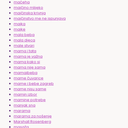
maćeha
majčino mlijeko
majčinska krivnja
majčinstvo me ne ispunjava
majka
majke
mala beba
mala djeca
male stvari
mama i tata
mama je važna
mama kako si
mama nije sama
mamaibeba
mame čuvarice
mame i bebe zagreb
mame nisu same
mamin izbor
mamine potrebe
manjak sna
marama
marama za nošenje
Marshall Rosenberg
masaža