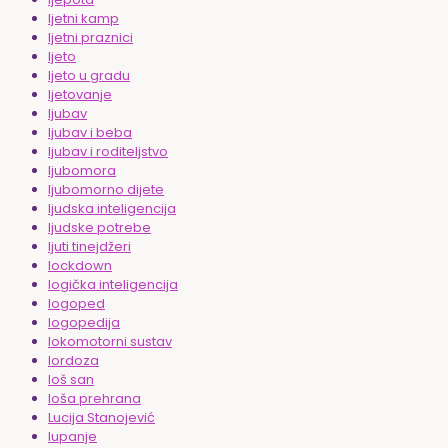
ljetni kamp
ljetni praznici
ljeto
ljeto u gradu
ljetovanje
ljubav
ljubav i beba
ljubav i roditeljstvo
ljubomora
ljubomorno dijete
ljudska inteligencija
ljudske potrebe
ljuti tinejdžeri
lockdown
logička inteligencija
logoped
logopedija
lokomotorni sustav
lordoza
loš san
loša prehrana
Lucija Stanojević
lupanje