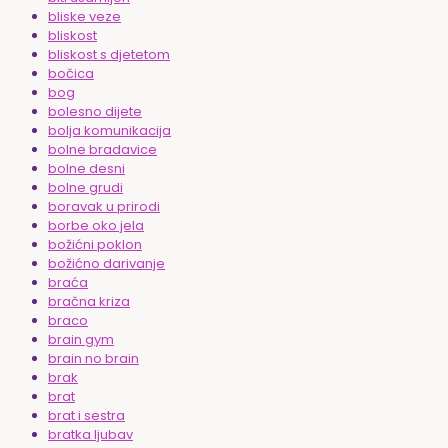
bliske veze
bliskost
bliskost s djetetom
bočica
bog
bolesno dijete
bolja komunikacija
bolne bradavice
bolne desni
bolne grudi
boravak u prirodi
borbe oko jela
božićni poklon
božićno darivanje
braća
bračna kriza
braco
brain gym
brain no brain
brak
brat
brat i sestra
bratka ljubav