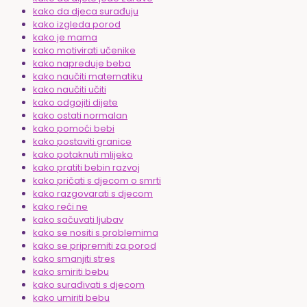
kako da djeca surađuju
kako izgleda porod
kako je mama
kako motivirati učenike
kako napreduje beba
kako naučiti matematiku
kako naučiti učiti
kako odgojiti dijete
kako ostati normalan
kako pomoći bebi
kako postaviti granice
kako potaknuti mlijeko
kako pratiti bebin razvoj
kako pričati s djecom o smrti
kako razgovarati s djecom
kako reći ne
kako sačuvati ljubav
kako se nositi s problemima
kako se pripremiti za porod
kako smanjiti stres
kako smiriti bebu
kako surađivati s djecom
kako umiriti bebu