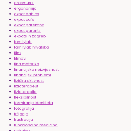
erasmus+
ergonomija
expat babies
expat cafe
expat parenting
expat parents
expats in zagreb
familylab
familylab hrvatska
film
filmovi
fina motorika
financijska neizvjesnost
financijski problemi
fizička aktivnost
fizioterapeut
fizioterapija
fleksibilnost
formiranje identiteta
fotografija
frfljanje
frustracija
funkcionalna medicina
gejming