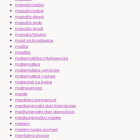
masaža beba
masaža bebe
masaža desni
masaža dojki
masaža grudi
masaža trbuha
mast za bradavice
mašta
mastitis
matematička inteligencija
matematika
matematika i emocije
matematika i razvoj
materijali za bebe
matresencija
mediji
medijska pismenost
medjunarodni dan tolerancije
međunarodni dan djevojčica
međuvršnjačko nasilje
melem
melem loves women
mentalna snaga