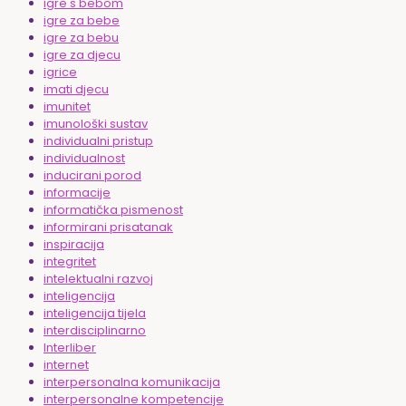
igre s bebom
igre za bebe
igre za bebu
igre za djecu
igrice
imati djecu
imunitet
imunološki sustav
individualni pristup
individualnost
inducirani porod
informacije
informatička pismenost
informirani prisatanak
inspiracija
integritet
intelektualni razvoj
inteligencija
inteligencija tijela
interdisciplinarno
Interliber
internet
interpersonalna komunikacija
interpersonalne kompetencije