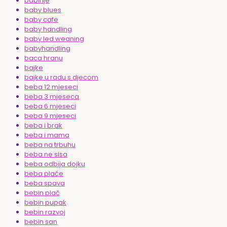
babinje
baby blues
baby cafe
baby handling
baby led weaning
babyhandling
baca hranu
bajke
bajke u radu s djecom
beba 12 mjeseci
beba 3 mjeseca
beba 6 mjeseci
beba 9 mjeseci
beba i brak
beba i mama
beba na trbuhu
beba ne sisa
beba odbija dojku
beba plače
beba spava
bebin plač
bebin pupak
bebin razvoj
bebin san