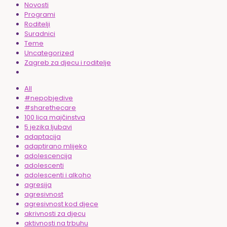
Novosti
Programi
Roditelji
Suradnici
Teme
Uncategorized
Zagreb za djecu i roditelje
All
#nepobjedive
#sharethecare
100 lica majčinstva
5 jezika ljubavi
adaptacija
adaptirano mlijeko
adolescencija
adolescenti
adolescenti i alkoho
agresija
agresivnost
agresivnost kod djece
akrivnosti za djecu
aktivnosti na trbuhu