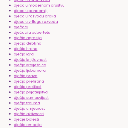
djeca u modernom društvu
djeca u pandemiji
djeca u razvodu braka
djeca u vrtlogu razvoda
dječaci
dječaci u pubertetu
dječja agresija
dječja debljina
dječja hrana
dječja igra
dječja književnost
dječja kralježnica
dječja ljubomora
dječja prava
dječja prehrana
dječja pretilost
dječja prijateljstva
dječja samosvijest
dječja trauma
dječja umjetnost
dječje aktivnosti
dječje bolesti
dječje emocije