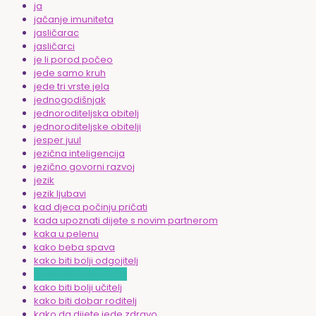
ja
jačanje imuniteta
jasličarac
jasličarci
je li porod počeo
jede samo kruh
jede tri vrste jela
jednogodišnjak
jednoroditeljska obitelj
jednoroditeljske obitelji
jesper juul
jezična inteligencija
jezično govorni razvoj
jezik
jezik ljubavi
kad djeca počinju pričati
kada upoznati dijete s novim partnerom
kaka u pelenu
kako beba spava
kako biti bolji odgojitelj
kako biti bolji roditelj
kako biti bolji učitelj
kako biti dobar roditelj
kako da dijete jede zdravo