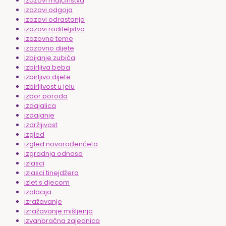
izazovi majčinstva
izazovi odgoja
izazovi odrastanja
izazovi roditeljstva
izazovne teme
izazovno dijete
izbijanje zubića
izbirljiva beba
izbirljivo dijete
izbirljivost u jelu
izbor poroda
izdajalica
izdajanje
izdržljivost
izgled
izgled novorođenčeta
izgradnja odnosa
izlasci
izlasci tinejdžera
izlet s djecom
izolacija
izražavanje
izražavanje mišljenja
izvanbračna zajednica