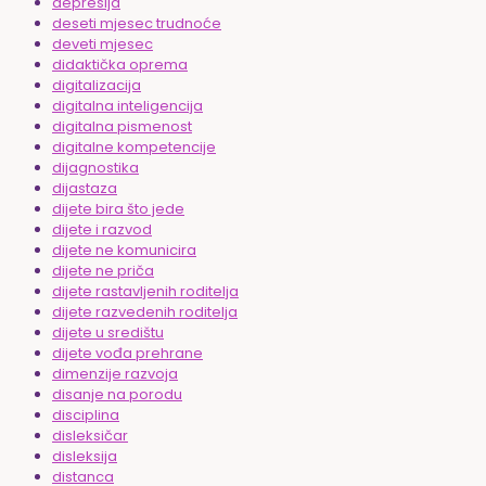
depresija
deseti mjesec trudnoće
deveti mjesec
didaktička oprema
digitalizacija
digitalna inteligencija
digitalna pismenost
digitalne kompetencije
dijagnostika
dijastaza
dijete bira što jede
dijete i razvod
dijete ne komunicira
dijete ne priča
dijete rastavljenih roditelja
dijete razvedenih roditelja
dijete u središtu
dijete vođa prehrane
dimenzije razvoja
disanje na porodu
disciplina
disleksičar
disleksija
distanca