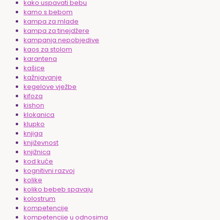
kako uspavati bebu
kamo s bebom
kampa za mlade
kampa za tinejdžere
kampanja nepobjedive
kaos za stolom
karantena
kašice
kažnjavanje
kegelove vježbe
kifoza
kishon
klokanica
klupko
knjiga
književnost
knjižnica
kod kuće
kognitivni razvoj
kolike
koliko bebeb spavaju
kolostrum
kompetencije
kompetencije u odnosima