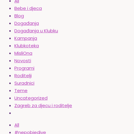
All
Bebe i djeca
Blog
Događanja
Događanja u Klubku
Kampanja
Klubkoteka
MisliOna
Novosti
Programi
Roditelji
Suradnici
Teme
Uncategorized
Zagreb za djecu i roditelje
All
#nepobjedive