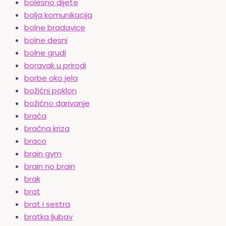
bolesno dijete
bolja komunikacija
bolne bradavice
bolne desni
bolne grudi
boravak u prirodi
borbe oko jela
božićni poklon
božićno darivanje
braća
bračna kriza
braco
brain gym
brain no brain
brak
brat
brat i sestra
bratka ljubav