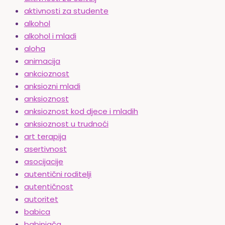
aktivnosti za studente
alkohol
alkohol i mladi
aloha
animacija
ankcioznost
anksiozni mladi
anksioznost
anksioznost kod djece i mladih
anksioznost u trudnoći
art terapija
asertivnost
asocijacije
autentični roditelji
autentičnost
autoritet
babica
babinjača