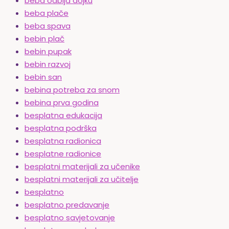
beba odbija dojku
beba plače
beba spava
bebin plač
bebin pupak
bebin razvoj
bebin san
bebina potreba za snom
bebina prva godina
besplatna edukacija
besplatna podrška
besplatna radionica
besplatne radionice
besplatni materijali za učenike
besplatni materijali za učitelje
besplatno
besplatno predavanje
besplatno savjetovanje