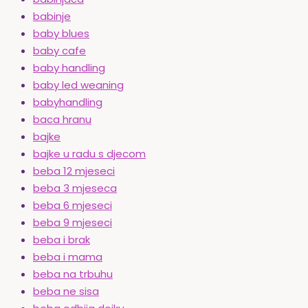
babinje
baby blues
baby cafe
baby handling
baby led weaning
babyhandling
baca hranu
bajke
bajke u radu s djecom
beba 12 mjeseci
beba 3 mjeseca
beba 6 mjeseci
beba 9 mjeseci
beba i brak
beba i mama
beba na trbuhu
beba ne sisa