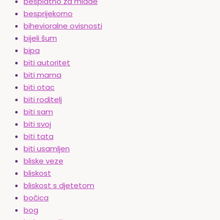
besplatno za mlade
besprijekorno
bihevioralne ovisnosti
bijeli šum
bipa
biti autoritet
biti mama
biti otac
biti roditelj
biti sam
biti svoj
biti tata
biti usamljen
bliske veze
bliskost
bliskost s djetetom
bočica
bog