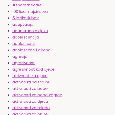
#sharethecare
100 lica majčinstva
5 jezika ljubavi
adaptacija
adaptirano mlijeko
adolescencija
adolescenti
adolescenti i alkoho
agresija
agresivnost
agresivnost kod djece
akrivnosti za djecu
aktivnosti na trbuhu
aktivnosti za bebe
aktivnosti za bebe zagreb
aktivnosti za djecu
aktivnosti za mlade
aktivnosti za obitelj