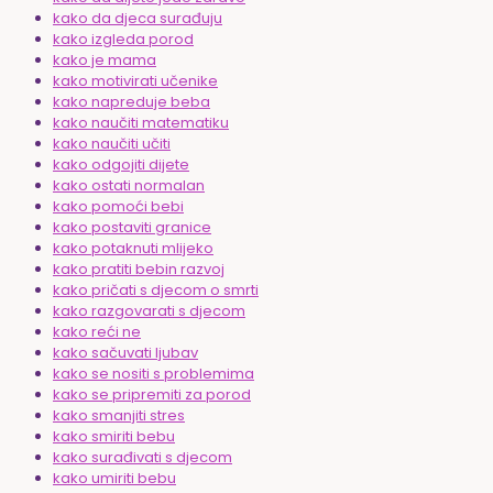
kako da djeca surađuju
kako izgleda porod
kako je mama
kako motivirati učenike
kako napreduje beba
kako naučiti matematiku
kako naučiti učiti
kako odgojiti dijete
kako ostati normalan
kako pomoći bebi
kako postaviti granice
kako potaknuti mlijeko
kako pratiti bebin razvoj
kako pričati s djecom o smrti
kako razgovarati s djecom
kako reći ne
kako sačuvati ljubav
kako se nositi s problemima
kako se pripremiti za porod
kako smanjiti stres
kako smiriti bebu
kako surađivati s djecom
kako umiriti bebu