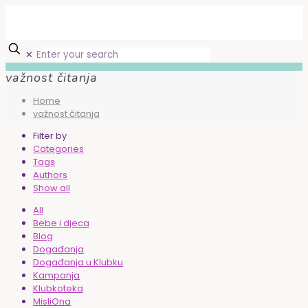
✕
važnost čitanja
Home
važnost čitanja
Filter by
Categories
Tags
Authors
Show all
All
Bebe i djeca
Blog
Događanja
Događanja u Klubku
Kampanja
Klubkoteka
MisliOna