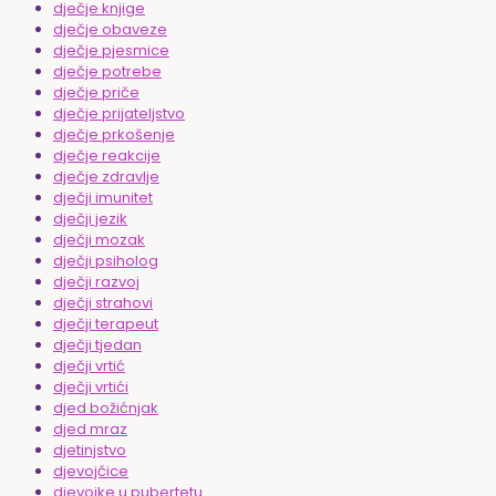
dječje knjige
dječje obaveze
dječje pjesmice
dječje potrebe
dječje priče
dječje prijateljstvo
dječje prkošenje
dječje reakcije
dječje zdravlje
dječji imunitet
dječji jezik
dječji mozak
dječji psiholog
dječji razvoj
dječji strahovi
dječji terapeut
dječji tjedan
dječji vrtić
dječji vrtići
djed božićnjak
djed mraz
djetinjstvo
djevojčice
djevojke u pubertetu