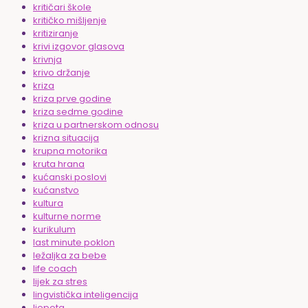
kritičari škole
kritičko mišljenje
kritiziranje
krivi izgovor glasova
krivnja
krivo držanje
kriza
kriza prve godine
kriza sedme godine
kriza u partnerskom odnosu
krizna situacija
krupna motorika
kruta hrana
kućanski poslovi
kućanstvo
kultura
kulturne norme
kurikulum
last minute poklon
ležaljka za bebe
life coach
lijek za stres
lingvistička inteligencija
ljepota