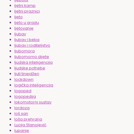
ljetni kamp
ljetni praznici
ljeto
ljeto u gradu
ljetovanje
ljubav
ljubav i beba
ljubav i roditeljstvo
ljubomora
ljubomorno dijete
ljudska inteligencija
ljudske potrebe
ljuti tinejdžeri
lockdown
logička inteligencija
logoped
logopedija
lokomotorni sustav
lordoza
loš san
loša prehrana
Lucija Stanojević
lupanje