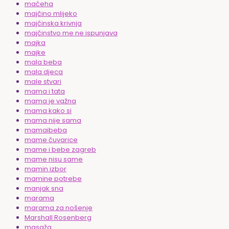
maćeha
majčino mlijeko
majčinska krivnja
majčinstvo me ne ispunjava
majka
majke
mala beba
mala djeca
male stvari
mama i tata
mama je važna
mama kako si
mama nije sama
mamaibeba
mame čuvarice
mame i bebe zagreb
mame nisu same
mamin izbor
mamine potrebe
manjak sna
marama
marama za nošenje
Marshall Rosenberg
masaža