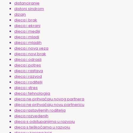
distanciranje
distoni sindrom
dizajn
djeca i brak
djeca i ekrani
djeca i mediji
djeca i mladi
djeca i mladih
djeca i nova veza
djeca i novi brak
djeca i odrasli
djeca i potres
djeca i rastava
djeca i razvod
djeca i roditelji
djeca i stres
djeca i tehnologija
djeca ne prihvaćaju novog partnera
djeca ne prihvaćaju novu partnericu
djeca rastavljenih roditelja
djeca razvedenih
djeca s odstupanjima u razvoju
djeca s teškoćama u razvoju
djeca u korona krizi