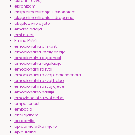
ekrani i razvoj
ekranizam
eksperimentiranje s alkoholom
eksperimentiranje s drogama
eksplozivno dijete
emancipacija
emi pikler
Emina Pršić
emocionalna bliskost
emocionalna inteligencija
emocionalna otpornost
emocionalna regulacija
emocionalni razvoj
emocionalni razvoj adolescenata
emocionalni razvoj bebe
emocionalni razvoj djece
emocionalno nasilje
emozionalni razvoj bebe
empatičnost
empatija
entuzijazam
epidemija
epidemiološke mjere
epiduralna