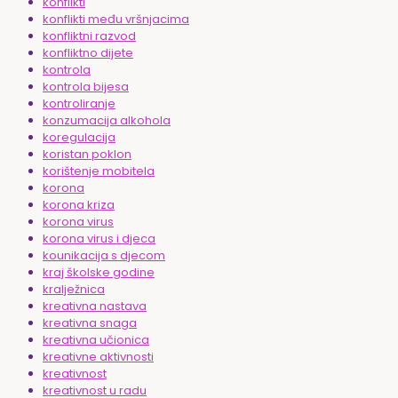
konflikti
konflikti među vršnjacima
konfliktni razvod
konfliktno dijete
kontrola
kontrola bijesa
kontroliranje
konzumacija alkohola
koregulacija
koristan poklon
korištenje mobitela
korona
korona kriza
korona virus
korona virus i djeca
kounikacija s djecom
kraj školske godine
kralježnica
kreativna nastava
kreativna snaga
kreativna učionica
kreativne aktivnosti
kreativnost
kreativnost u radu