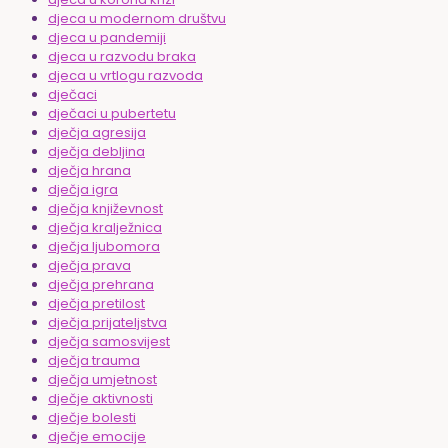
djeca u modernom društvu
djeca u pandemiji
djeca u razvodu braka
djeca u vrtlogu razvoda
dječaci
dječaci u pubertetu
dječja agresija
dječja debljina
dječja hrana
dječja igra
dječja književnost
dječja kralježnica
dječja ljubomora
dječja prava
dječja prehrana
dječja pretilost
dječja prijateljstva
dječja samosvijest
dječja trauma
dječja umjetnost
dječje aktivnosti
dječje bolesti
dječje emocije