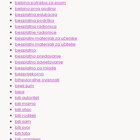
bebina potreba za snom
bebina prva godina
besplatna edukacija
besplatna podrška
besplatna radionica
besplatne radionice
besplatni materijali za učenike
besplatni materijali za učitelje
besplatno
besplatno predavanje
besplatno savjetovanje
besplatno za mlade
besprijekorno
bihevioralne ovisnosti
bijeli šum
bipa
biti autoritet
biti mama
biti otac
biti roditelj
biti sam
biti svoj
biti tata
biti usamljen