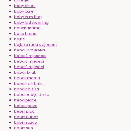
babinje
baby blues
baby cafe
baby handling
baby led weaning
babyhandling
baca hranu
bajke
bajke u radu s djecom
beba 12 mjeseci
beba 3 mjeseca
beba 6 mjeseci
beba 9 mjeseci
beba i brak
beba i mama
beba na trbuhu
beba ne sisa
beba odbija dojku
beba plače
beba spava
bebin plač
bebin pupak
bebin razvoj
bebin san