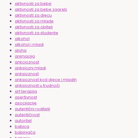
aktivnosti za bebe
aktivnosti za bebe zagreb
aktivnosti za djecu
aktivnosti za mlade
aktivnosti za obitelj
aktivnosti za studente
alkohol
alkohol i mladi
aloha
animacija
ankcioznost
anksiozni mladi
anksioznost
anksioznost kod djece i mladih
anksioznost u trudnoći
art terapija
asertivnost
asocijacije
autentični roditelji
autentičnost
autoritet
babica
babinjača