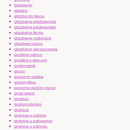
giveaway
glazba
glazba za djecu
glazbena inteligencija
glazbena pedagogija
glazbena škola
glazbene radionice
glazbeni odgoj
glazbeno obrazovanje
godišnji odmor
godišnji s djecom
gostovanje
govor
govorne vježbe
govorništvo
govorno jezični razvoj
grad rijeka
gradivo
grafomotorika
granice
granice u odgoju
granice u odnosima
granice u odnosu