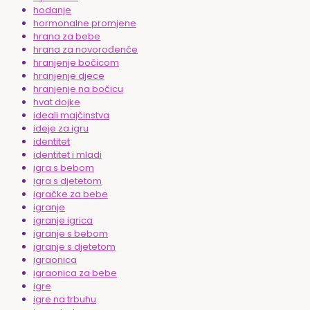
hodanje
hormonalne promjene
hrana za bebe
hrana za novorođenče
hranjenje bočicom
hranjenje djece
hranjenje na bočicu
hvat dojke
ideali majčinstva
ideje za igru
identitet
identitet i mladi
igra s bebom
igra s djetetom
igračke za bebe
igranje
igranje igrica
igranje s bebom
igranje s djetetom
igraonica
igraonica za bebe
igre
igre na trbuhu