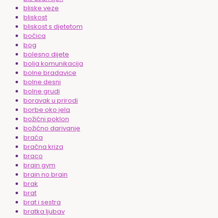
bliske veze
bliskost
bliskost s djetetom
bočica
bog
bolesno dijete
bolja komunikacija
bolne bradavice
bolne desni
bolne grudi
boravak u prirodi
borbe oko jela
božićni poklon
božićno darivanje
braća
bračna kriza
braco
brain gym
brain no brain
brak
brat
brat i sestra
bratka ljubav