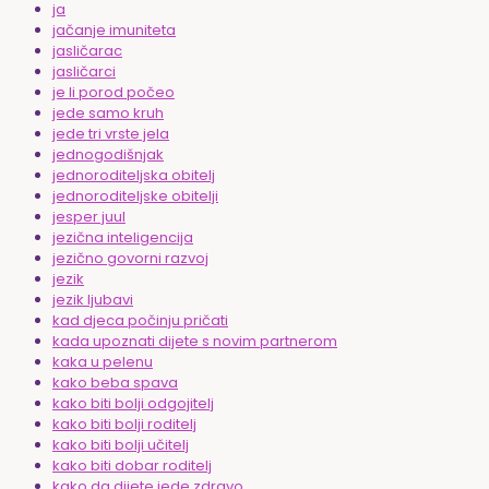
ja
jačanje imuniteta
jasličarac
jasličarci
je li porod počeo
jede samo kruh
jede tri vrste jela
jednogodišnjak
jednoroditeljska obitelj
jednoroditeljske obitelji
jesper juul
jezična inteligencija
jezično govorni razvoj
jezik
jezik ljubavi
kad djeca počinju pričati
kada upoznati dijete s novim partnerom
kaka u pelenu
kako beba spava
kako biti bolji odgojitelj
kako biti bolji roditelj
kako biti bolji učitelj
kako biti dobar roditelj
kako da dijete jede zdravo