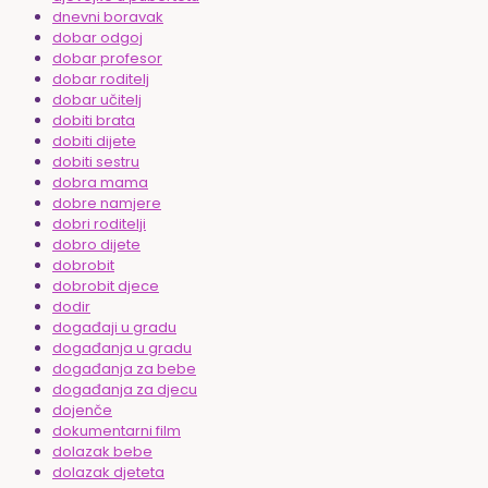
dnevni boravak
dobar odgoj
dobar profesor
dobar roditelj
dobar učitelj
dobiti brata
dobiti dijete
dobiti sestru
dobra mama
dobre namjere
dobri roditelji
dobro dijete
dobrobit
dobrobit djece
dodir
događaji u gradu
događanja u gradu
događanja za bebe
događanja za djecu
dojenče
dokumentarni film
dolazak bebe
dolazak djeteta