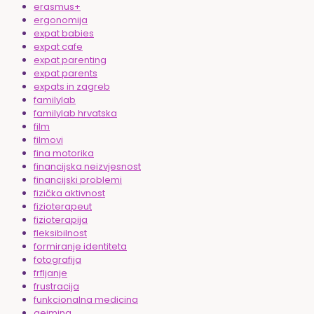
erasmus+
ergonomija
expat babies
expat cafe
expat parenting
expat parents
expats in zagreb
familylab
familylab hrvatska
film
filmovi
fina motorika
financijska neizvjesnost
financijski problemi
fizička aktivnost
fizioterapeut
fizioterapija
fleksibilnost
formiranje identiteta
fotografija
frfljanje
frustracija
funkcionalna medicina
gejming