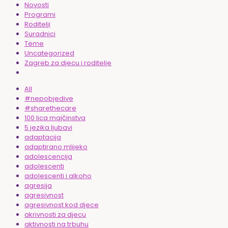
Novosti
Programi
Roditelji
Suradnici
Teme
Uncategorized
Zagreb za djecu i roditelje
All
#nepobjedive
#sharethecare
100 lica majčinstva
5 jezika ljubavi
adaptacija
adaptirano mlijeko
adolescencija
adolescenti
adolescenti i alkoho
agresija
agresivnost
agresivnost kod djece
akrivnosti za djecu
aktivnosti na trbuhu