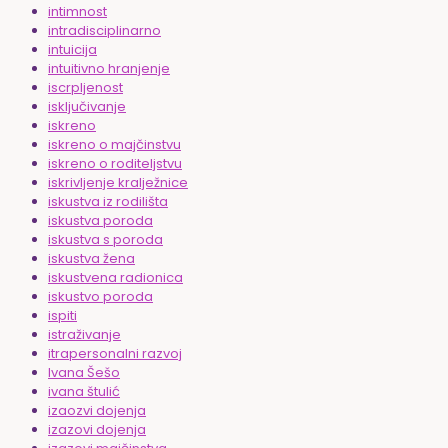
intimnost
intradisciplinarno
intuicija
intuitivno hranjenje
iscrpljenost
isključivanje
iskreno
iskreno o majčinstvu
iskreno o roditeljstvu
iskrivljenje kralježnice
iskustva iz rodilišta
iskustva poroda
iskustva s poroda
iskustva žena
iskustvena radionica
iskustvo poroda
ispiti
istraživanje
itrapersonalni razvoj
Ivana Šešo
ivana štulić
izaozvi dojenja
izazovi dojenja