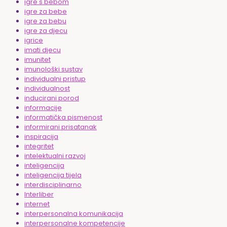
igre s bebom
igre za bebe
igre za bebu
igre za djecu
igrice
imati djecu
imunitet
imunološki sustav
individualni pristup
individualnost
inducirani porod
informacije
informatička pismenost
informirani prisatanak
inspiracija
integritet
intelektualni razvoj
inteligencija
inteligencija tijela
interdisciplinarno
Interliber
internet
interpersonalna komunikacija
interpersonalne kompetencije