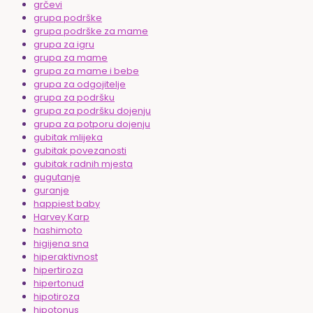
grčevi
grupa podrške
grupa podrške za mame
grupa za igru
grupa za mame
grupa za mame i bebe
grupa za odgojitelje
grupa za podršku
grupa za podršku dojenju
grupa za potporu dojenju
gubitak mlijeka
gubitak povezanosti
gubitak radnih mjesta
gugutanje
guranje
happiest baby
Harvey Karp
hashimoto
higijena sna
hiperaktivnost
hipertiroza
hipertonud
hipotiroza
hipotonus