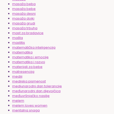
masaža beba
masaža bebe
masaža desni
masaža dojki
masaža grudi
masaža trbuha
mast za bradavice
mašta
mastitis
matematička inteligencija
matematika
matematika i emocije
matematika i razvoj
materijali za bebe
matresencija
mediji
medijska pismenost
medjunarodni dan tolerancije
međunarodni dan djevojčica
međuvršnjačko nasilje
melem
melem loves women
mentalna snaga