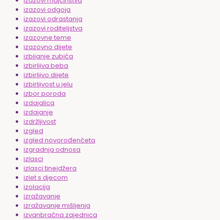
izazovi majčinstva
izazovi odgoja
izazovi odrastanja
izazovi roditeljstva
izazovne teme
izazovno dijete
izbijanje zubića
izbirljiva beba
izbirljivo dijete
izbirljivost u jelu
izbor poroda
izdajalica
izdajanje
izdržljivost
izgled
izgled novorođenčeta
izgradnja odnosa
izlasci
izlasci tinejdžera
izlet s djecom
izolacija
izražavanje
izražavanje mišljenja
izvanbračna zajednica