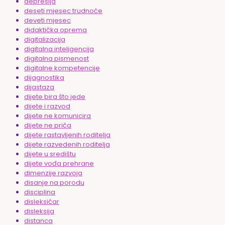
depresija
deseti mjesec trudnoće
deveti mjesec
didaktička oprema
digitalizacija
digitalna inteligencija
digitalna pismenost
digitalne kompetencije
dijagnostika
dijastaza
dijete bira što jede
dijete i razvod
dijete ne komunicira
dijete ne priča
dijete rastavljenih roditelja
dijete razvedenih roditelja
dijete u središtu
dijete vođa prehrane
dimenzije razvoja
disanje na porodu
disciplina
disleksičar
disleksija
distanca