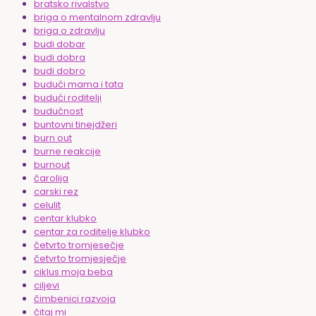
bratsko rivalstvo
briga o mentalnom zdravlju
briga o zdravlju
budi dobar
budi dobra
budi dobro
budući mama i tata
budući roditelji
budućnost
buntovni tinejdžeri
burn out
burne reakcije
burnout
čarolija
carski rez
celulit
centar klubko
centar za roditelje klubko
četvrto tromjesečje
četvrto tromjesječje
ciklus moja beba
ciljevi
čimbenici razvoja
čitaj mi