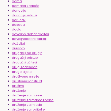
doma
domaća zadaća
donacija
donacija udruzi
doručak
dosada
doula
dovoljno dobar roditelj
dovoljnodobri roditelji
doživljaj
driuštvo
drugaciji od drugih
drugačiji pristup
drugačiji učitelji
drugi rođendan
drugo dijete
društvene mreže
društveni konstrukt
društvo
druženje
druženje za mame
druženje za mame i bebe
druženje za mlade
druženje za roditelje