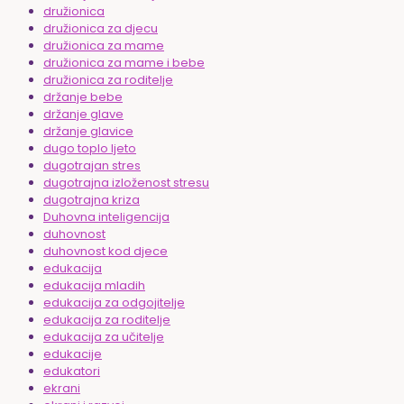
družionica
družionica za djecu
družionica za mame
družionica za mame i bebe
družionica za roditelje
držanje bebe
držanje glave
držanje glavice
dugo toplo ljeto
dugotrajan stres
dugotrajna izloženost stresu
dugotrajna kriza
Duhovna inteligencija
duhovnost
duhovnost kod djece
edukacija
edukacija mladih
edukacija za odgojitelje
edukacija za roditelje
edukacija za učitelje
edukacije
edukatori
ekrani