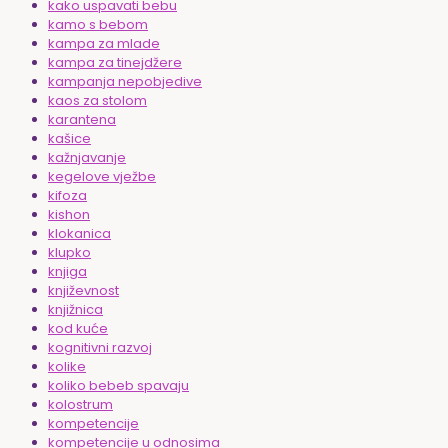
kako uspavati bebu
kamo s bebom
kampa za mlade
kampa za tinejdžere
kampanja nepobjedive
kaos za stolom
karantena
kašice
kažnjavanje
kegelove vježbe
kifoza
kishon
klokanica
klupko
knjiga
književnost
knjižnica
kod kuće
kognitivni razvoj
kolike
koliko bebeb spavaju
kolostrum
kompetencije
kompetencije u odnosima