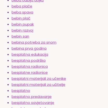
beba odbija dojku
beba plače
beba spava
bebin plač
bebin pupak
bebin razvoj
bebin san
bebina potreba za snom
bebina prva godina
besplatna edukacija
besplatna podrška
besplatna radionica
besplatne radionice
besplatni materijali za učenike
besplatni materijali za učitelje
besplatno
besplatno predavanje
besplatno savjetovanje