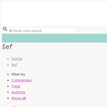
✕
šef
Home
šef
Filter by
Categories
Tags
Authors
Show all