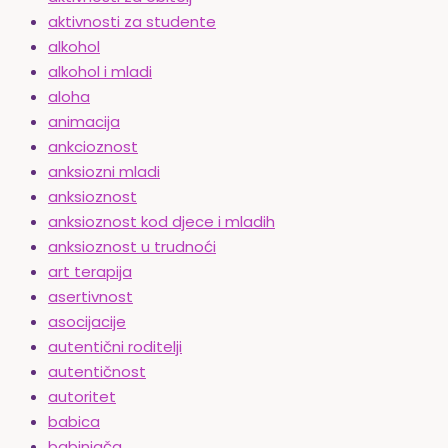
aktivnosti za studente
alkohol
alkohol i mladi
aloha
animacija
ankcioznost
anksiozni mladi
anksioznost
anksioznost kod djece i mladih
anksioznost u trudnoći
art terapija
asertivnost
asocijacije
autentični roditelji
autentičnost
autoritet
babica
babinjača