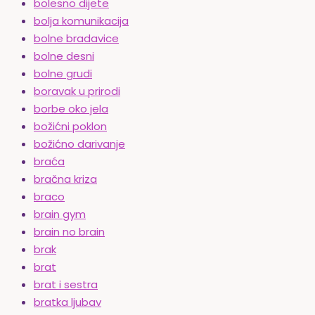
bolesno dijete
bolja komunikacija
bolne bradavice
bolne desni
bolne grudi
boravak u prirodi
borbe oko jela
božićni poklon
božićno darivanje
braća
bračna kriza
braco
brain gym
brain no brain
brak
brat
brat i sestra
bratka ljubav