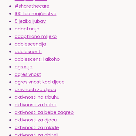
#sharethecare
100 lica majčinstva
5 jezika ljubavi
adaptacija
adaptirano mlijeko
adolescencija
adolescenti
adolescenti i alkoho
agresija
agresivnost
agresivnost kod djece
akrivnosti za djecu
aktivnosti na trbuhu
aktivnosti za bebe
aktivnosti za bebe zagreb
aktivnosti za djecu
aktivnosti za mlade
aktivnosti za obitelj