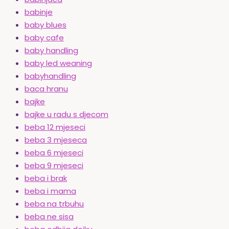
babinje
baby blues
baby cafe
baby handling
baby led weaning
babyhandling
baca hranu
bajke
bajke u radu s djecom
beba 12 mjeseci
beba 3 mjeseca
beba 6 mjeseci
beba 9 mjeseci
beba i brak
beba i mama
beba na trbuhu
beba ne sisa