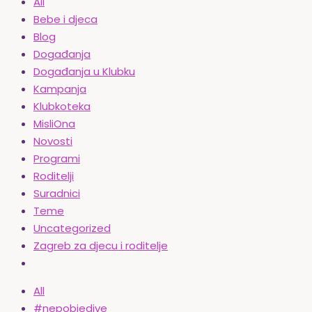
All
Bebe i djeca
Blog
Događanja
Događanja u Klubku
Kampanja
Klubkoteka
MisliOna
Novosti
Programi
Roditelji
Suradnici
Teme
Uncategorized
Zagreb za djecu i roditelje
All
#nepobjedive