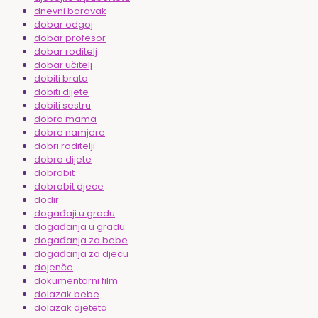
dnevni boravak
dobar odgoj
dobar profesor
dobar roditelj
dobar učitelj
dobiti brata
dobiti dijete
dobiti sestru
dobra mama
dobre namjere
dobri roditelji
dobro dijete
dobrobit
dobrobit djece
dodir
događaji u gradu
događanja u gradu
događanja za bebe
događanja za djecu
dojenče
dokumentarni film
dolazak bebe
dolazak djeteta