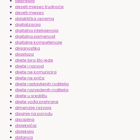
depresija
deseti mjesec trudnoće
deveti mjesec
didaktička oprema
digitalizacija
digitalna inteligencija
digitalna pismenost
digitalne kompetencije
dijagnostika
dijastaza
dijete bira što jede
dijete i razvod
dijete ne komunicira
dijete ne priča
dijete rastavljenih roditelja
dijete razvedenih roditelja
dijete u središtu
dijete vođa prehrane
dimenzije razvoja
disanje na porodu
disciplina
disleksičar
disleksija
distanca