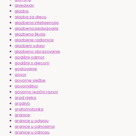
giveaway
glazba
glazba za djecu
glazbena inteligencija
glazbena pedagogija
glazbena škola
glazbene radionice
glazbeni odgoj
glazbeno obrazovanje
godišnji odmor
godišnji s djecom
gostovanje
govor
govorne vježbe
govorništvo
govorno jezični razvoj
grad rijeka
gradivo
grafomotorika
granice
granice u odgoju
granice u odnosima
granice u odnosu