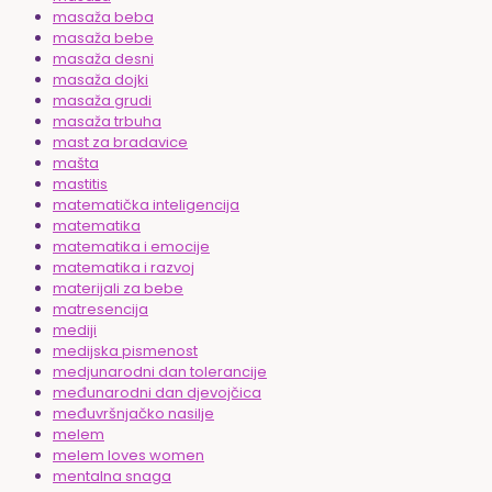
masaža beba
masaža bebe
masaža desni
masaža dojki
masaža grudi
masaža trbuha
mast za bradavice
mašta
mastitis
matematička inteligencija
matematika
matematika i emocije
matematika i razvoj
materijali za bebe
matresencija
mediji
medijska pismenost
medjunarodni dan tolerancije
međunarodni dan djevojčica
međuvršnjačko nasilje
melem
melem loves women
mentalna snaga