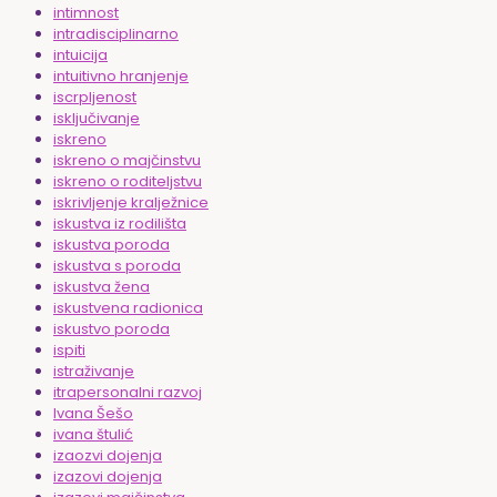
intimnost
intradisciplinarno
intuicija
intuitivno hranjenje
iscrpljenost
isključivanje
iskreno
iskreno o majčinstvu
iskreno o roditeljstvu
iskrivljenje kralježnice
iskustva iz rodilišta
iskustva poroda
iskustva s poroda
iskustva žena
iskustvena radionica
iskustvo poroda
ispiti
istraživanje
itrapersonalni razvoj
Ivana Šešo
ivana štulić
izaozvi dojenja
izazovi dojenja