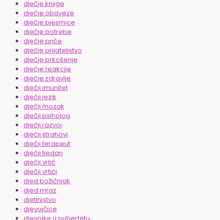
dječje knjige
dječje obaveze
dječje pjesmice
dječje potrebe
dječje priče
dječje prijateljstvo
dječje prkošenje
dječje reakcije
dječje zdravlje
dječji imunitet
dječji jezik
dječji mozak
dječji psiholog
dječji razvoj
dječji strahovi
dječji terapeut
dječji tjedan
dječji vrtić
dječji vrtići
djed božićnjak
djed mraz
djetinjstvo
djevojčice
djevojke u pubertetu