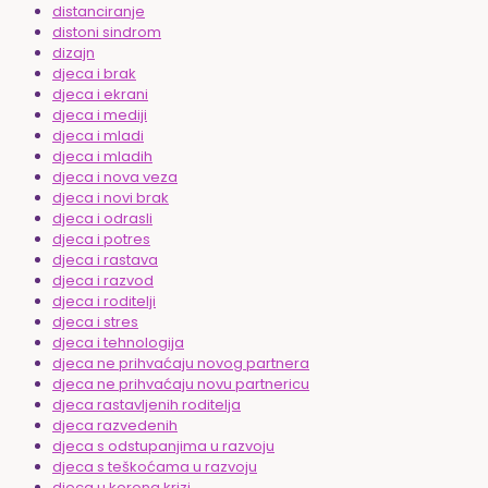
distanciranje
distoni sindrom
dizajn
djeca i brak
djeca i ekrani
djeca i mediji
djeca i mladi
djeca i mladih
djeca i nova veza
djeca i novi brak
djeca i odrasli
djeca i potres
djeca i rastava
djeca i razvod
djeca i roditelji
djeca i stres
djeca i tehnologija
djeca ne prihvaćaju novog partnera
djeca ne prihvaćaju novu partnericu
djeca rastavljenih roditelja
djeca razvedenih
djeca s odstupanjima u razvoju
djeca s teškoćama u razvoju
djeca u korona krizi