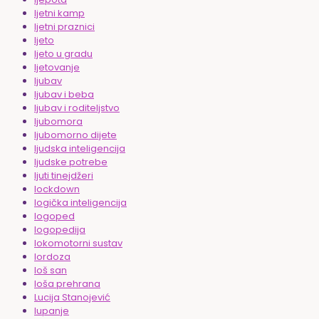
ljetni kamp
ljetni praznici
ljeto
ljeto u gradu
ljetovanje
ljubav
ljubav i beba
ljubav i roditeljstvo
ljubomora
ljubomorno dijete
ljudska inteligencija
ljudske potrebe
ljuti tinejdžeri
lockdown
logička inteligencija
logoped
logopedija
lokomotorni sustav
lordoza
loš san
loša prehrana
Lucija Stanojević
lupanje