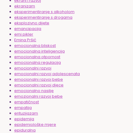
ekrani i razvoj
ekranizam
eksperimentiranje s alkoholom
eksperimentiranje s drogama
eksplozivno dijete
emancipacija
emi pikler
Emina Pršić
emocionalna bliskost
emocionalna inteligencija
emocionalna otpornost
emocionalna regulacija
emocionalni razvoj
emocionalni razvoj adolescenata
emocionalni razvoj bebe
emocionalni razvoj djece
emocionalno nasilje
emozionalni razvoj bebe
empatičnost
empatija
entuzijazam
epidemija
epidemiološke mjere
epiduralna