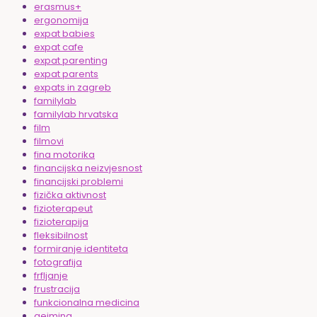
erasmus+
ergonomija
expat babies
expat cafe
expat parenting
expat parents
expats in zagreb
familylab
familylab hrvatska
film
filmovi
fina motorika
financijska neizvjesnost
financijski problemi
fizička aktivnost
fizioterapeut
fizioterapija
fleksibilnost
formiranje identiteta
fotografija
frfljanje
frustracija
funkcionalna medicina
gejming