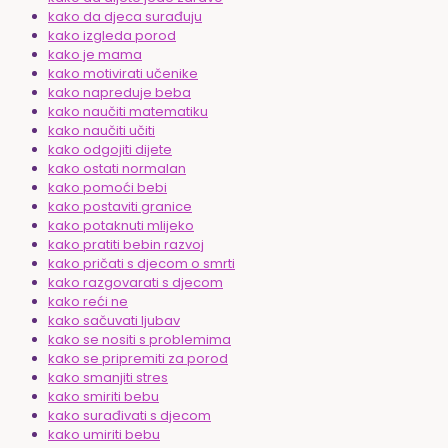
kako da djeca surađuju
kako izgleda porod
kako je mama
kako motivirati učenike
kako napreduje beba
kako naučiti matematiku
kako naučiti učiti
kako odgojiti dijete
kako ostati normalan
kako pomoći bebi
kako postaviti granice
kako potaknuti mlijeko
kako pratiti bebin razvoj
kako pričati s djecom o smrti
kako razgovarati s djecom
kako reći ne
kako sačuvati ljubav
kako se nositi s problemima
kako se pripremiti za porod
kako smanjiti stres
kako smiriti bebu
kako surađivati s djecom
kako umiriti bebu