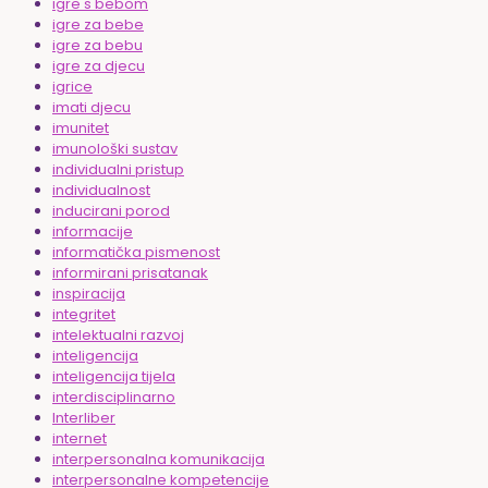
igre s bebom
igre za bebe
igre za bebu
igre za djecu
igrice
imati djecu
imunitet
imunološki sustav
individualni pristup
individualnost
inducirani porod
informacije
informatička pismenost
informirani prisatanak
inspiracija
integritet
intelektualni razvoj
inteligencija
inteligencija tijela
interdisciplinarno
Interliber
internet
interpersonalna komunikacija
interpersonalne kompetencije