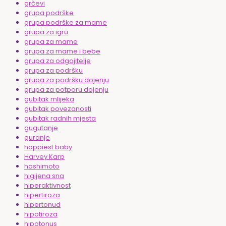
grčevi
grupa podrške
grupa podrške za mame
grupa za igru
grupa za mame
grupa za mame i bebe
grupa za odgojitelje
grupa za podršku
grupa za podršku dojenju
grupa za potporu dojenju
gubitak mlijeka
gubitak povezanosti
gubitak radnih mjesta
gugutanje
guranje
happiest baby
Harvey Karp
hashimoto
higijena sna
hiperaktivnost
hipertiroza
hipertonud
hipotiroza
hipotonus