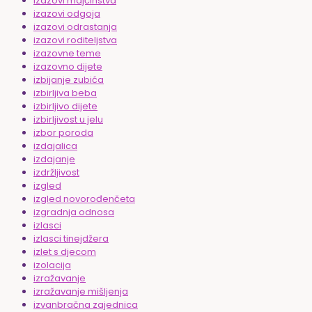
izazovi majčinstva
izazovi odgoja
izazovi odrastanja
izazovi roditeljstva
izazovne teme
izazovno dijete
izbijanje zubića
izbirljiva beba
izbirljivo dijete
izbirljivost u jelu
izbor poroda
izdajalica
izdajanje
izdržljivost
izgled
izgled novorođenčeta
izgradnja odnosa
izlasci
izlasci tinejdžera
izlet s djecom
izolacija
izražavanje
izražavanje mišljenja
izvanbračna zajednica