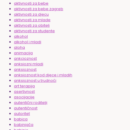
aktivnosti za bebe
aktivnosti za bebe zagreb
aktivnosti za djecu
aktivnosti za mlade
aktivnosti za obitelj
aktivnosti za studente
alkohol
alkohol i mladi
aloha
animacija
ankcioznost
anksiozni mladi
anksioznost
anksioznost kod djece i mladih
anksioznost u trudnoći
art terapija
asertivnost
asocijacije
autentični roditelji
autentičnost
autoritet
babica
babinjača