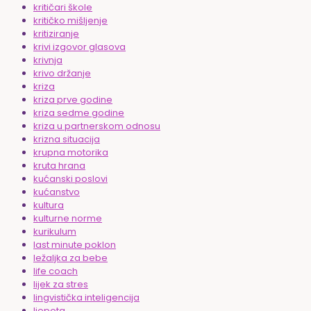
kritičari škole
kritičko mišljenje
kritiziranje
krivi izgovor glasova
krivnja
krivo držanje
kriza
kriza prve godine
kriza sedme godine
kriza u partnerskom odnosu
krizna situacija
krupna motorika
kruta hrana
kućanski poslovi
kućanstvo
kultura
kulturne norme
kurikulum
last minute poklon
ležaljka za bebe
life coach
lijek za stres
lingvistička inteligencija
ljepota