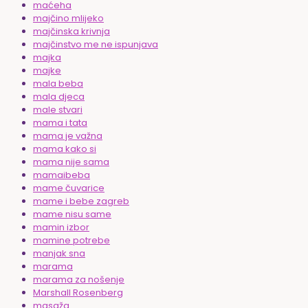
maćeha
majčino mlijeko
majčinska krivnja
majčinstvo me ne ispunjava
majka
majke
mala beba
mala djeca
male stvari
mama i tata
mama je važna
mama kako si
mama nije sama
mamaibeba
mame čuvarice
mame i bebe zagreb
mame nisu same
mamin izbor
mamine potrebe
manjak sna
marama
marama za nošenje
Marshall Rosenberg
masaža