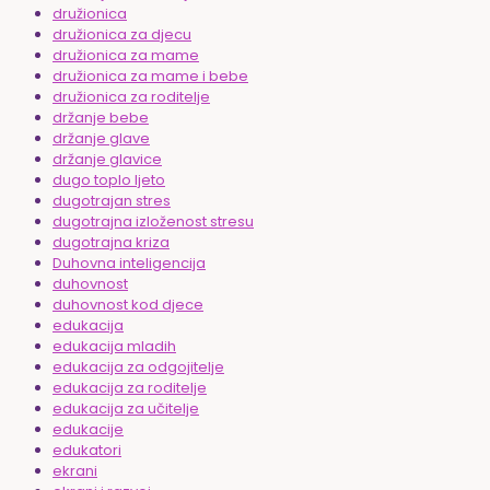
družionica
družionica za djecu
družionica za mame
družionica za mame i bebe
družionica za roditelje
držanje bebe
držanje glave
držanje glavice
dugo toplo ljeto
dugotrajan stres
dugotrajna izloženost stresu
dugotrajna kriza
Duhovna inteligencija
duhovnost
duhovnost kod djece
edukacija
edukacija mladih
edukacija za odgojitelje
edukacija za roditelje
edukacija za učitelje
edukacije
edukatori
ekrani