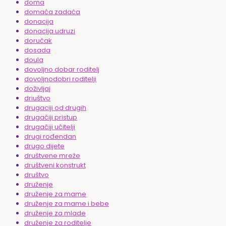
doma
domaća zadaća
donacija
donacija udruzi
doručak
dosada
doula
dovoljno dobar roditelj
dovoljnodobri roditelji
doživljaj
driuštvo
drugaciji od drugih
drugačiji pristup
drugačiji učitelji
drugi rođendan
drugo dijete
društvene mreže
društveni konstrukt
društvo
druženje
druženje za mame
druženje za mame i bebe
druženje za mlade
druženje za roditelje