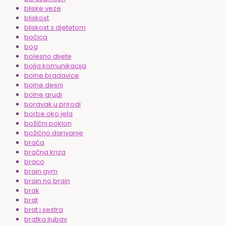
bliske veze
bliskost
bliskost s djetetom
bočica
bog
bolesno dijete
bolja komunikacija
bolne bradavice
bolne desni
bolne grudi
boravak u prirodi
borbe oko jela
božićni poklon
božićno darivanje
braća
bračna kriza
braco
brain gym
brain no brain
brak
brat
brat i sestra
bratka ljubav