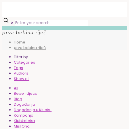
✕
prva bebina riječ
Home
prva bebina riječ
Filter by
Categories
Tags
Authors
Show all
All
Bebe i djeca
Blog
Događanja
Događanja u Klubku
Kampanja
Klubkoteka
MisliOna