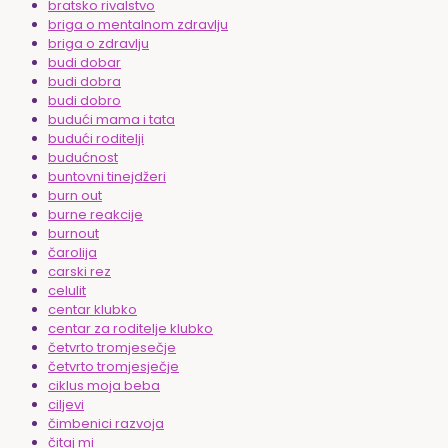
bratsko rivalstvo
briga o mentalnom zdravlju
briga o zdravlju
budi dobar
budi dobra
budi dobro
budući mama i tata
budući roditelji
budućnost
buntovni tinejdžeri
burn out
burne reakcije
burnout
čarolija
carski rez
celulit
centar klubko
centar za roditelje klubko
četvrto tromjesečje
četvrto tromjesječje
ciklus moja beba
ciljevi
čimbenici razvoja
čitaj mi