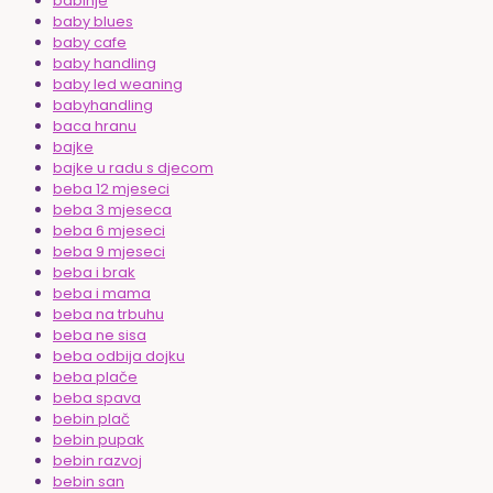
babinje
baby blues
baby cafe
baby handling
baby led weaning
babyhandling
baca hranu
bajke
bajke u radu s djecom
beba 12 mjeseci
beba 3 mjeseca
beba 6 mjeseci
beba 9 mjeseci
beba i brak
beba i mama
beba na trbuhu
beba ne sisa
beba odbija dojku
beba plače
beba spava
bebin plač
bebin pupak
bebin razvoj
bebin san