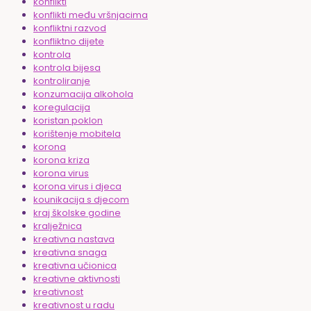
konflikti
konflikti među vršnjacima
konfliktni razvod
konfliktno dijete
kontrola
kontrola bijesa
kontroliranje
konzumacija alkohola
koregulacija
koristan poklon
korištenje mobitela
korona
korona kriza
korona virus
korona virus i djeca
kounikacija s djecom
kraj školske godine
kralježnica
kreativna nastava
kreativna snaga
kreativna učionica
kreativne aktivnosti
kreativnost
kreativnost u radu