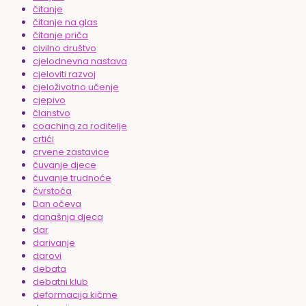
čitanje
čitanje na glas
čitanje priča
civilno društvo
cjelodnevna nastava
cjeloviti razvoj
cjeloživotno učenje
cjepivo
članstvo
coaching za roditelje
crtići
crvene zastavice
čuvanje djece
čuvanje trudnoće
čvrstoća
Dan očeva
današnja djeca
dar
darivanje
darovi
debata
debatni klub
deformacija kičme