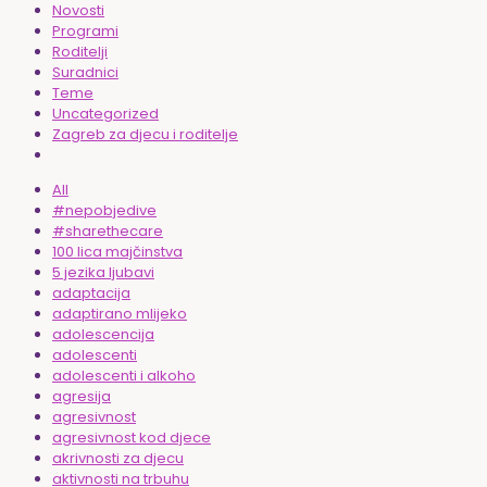
Novosti
Programi
Roditelji
Suradnici
Teme
Uncategorized
Zagreb za djecu i roditelje
All
#nepobjedive
#sharethecare
100 lica majčinstva
5 jezika ljubavi
adaptacija
adaptirano mlijeko
adolescencija
adolescenti
adolescenti i alkoho
agresija
agresivnost
agresivnost kod djece
akrivnosti za djecu
aktivnosti na trbuhu