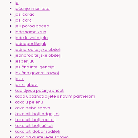
ja
jačanje imuniteta
jasličarac
jasličarci
je li porod počeo
jede samo kruh
jede tri vrste jela
jednogodišnjak
jednoroditeljska obitelj
jednoroditeljske obitelji
jesper juul
jezična inteligencija
jezično govorni razvoj
jezik
jezik ljubavi
kad djeca počinju pričati
kada upoznati dijete s novim partnerom
kaka u pelenu
kako beba spava
kako biti bolji odgojitelj
kako biti bolji roditelj
kako biti bolji učitelj
kako biti dobar roditelj
kako da dijete jede zdravo