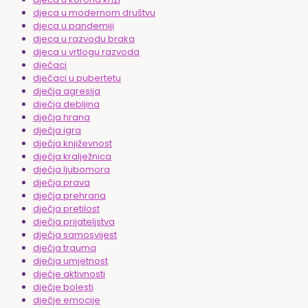
djeca u modernom društvu
djeca u pandemiji
djeca u razvodu braka
djeca u vrtlogu razvoda
dječaci
dječaci u pubertetu
dječja agresija
dječja debljina
dječja hrana
dječja igra
dječja književnost
dječja kralježnica
dječja ljubomora
dječja prava
dječja prehrana
dječja pretilost
dječja prijateljstva
dječja samosvijest
dječja trauma
dječja umjetnost
dječje aktivnosti
dječje bolesti
dječje emocije