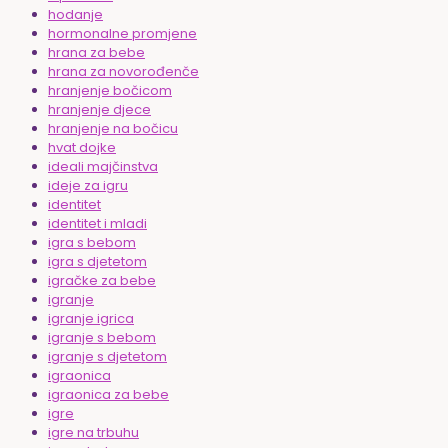
hodanje
hormonalne promjene
hrana za bebe
hrana za novorođenče
hranjenje bočicom
hranjenje djece
hranjenje na bočicu
hvat dojke
ideali majčinstva
ideje za igru
identitet
identitet i mladi
igra s bebom
igra s djetetom
igračke za bebe
igranje
igranje igrica
igranje s bebom
igranje s djetetom
igraonica
igraonica za bebe
igre
igre na trbuhu