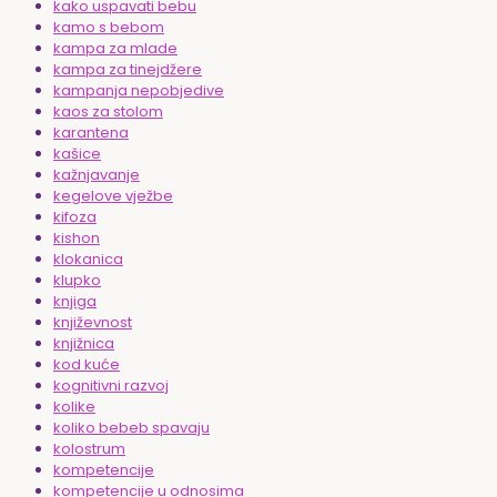
kako uspavati bebu
kamo s bebom
kampa za mlade
kampa za tinejdžere
kampanja nepobjedive
kaos za stolom
karantena
kašice
kažnjavanje
kegelove vježbe
kifoza
kishon
klokanica
klupko
knjiga
književnost
knjižnica
kod kuće
kognitivni razvoj
kolike
koliko bebeb spavaju
kolostrum
kompetencije
kompetencije u odnosima