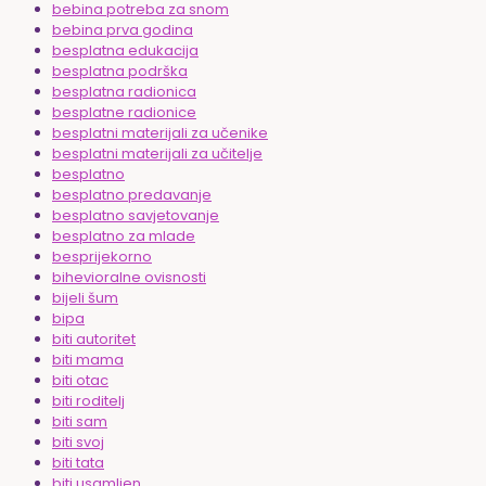
bebina potreba za snom
bebina prva godina
besplatna edukacija
besplatna podrška
besplatna radionica
besplatne radionice
besplatni materijali za učenike
besplatni materijali za učitelje
besplatno
besplatno predavanje
besplatno savjetovanje
besplatno za mlade
besprijekorno
bihevioralne ovisnosti
bijeli šum
bipa
biti autoritet
biti mama
biti otac
biti roditelj
biti sam
biti svoj
biti tata
biti usamljen