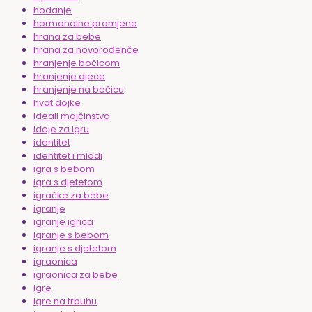
hodanje
hormonalne promjene
hrana za bebe
hrana za novorođenče
hranjenje bočicom
hranjenje djece
hranjenje na bočicu
hvat dojke
ideali majčinstva
ideje za igru
identitet
identitet i mladi
igra s bebom
igra s djetetom
igračke za bebe
igranje
igranje igrica
igranje s bebom
igranje s djetetom
igraonica
igraonica za bebe
igre
igre na trbuhu