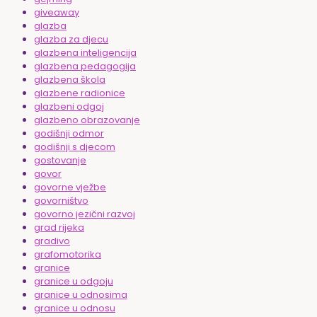
giveaway
glazba
glazba za djecu
glazbena inteligencija
glazbena pedagogija
glazbena škola
glazbene radionice
glazbeni odgoj
glazbeno obrazovanje
godišnji odmor
godišnji s djecom
gostovanje
govor
govorne vježbe
govorništvo
govorno jezični razvoj
grad rijeka
gradivo
grafomotorika
granice
granice u odgoju
granice u odnosima
granice u odnosu