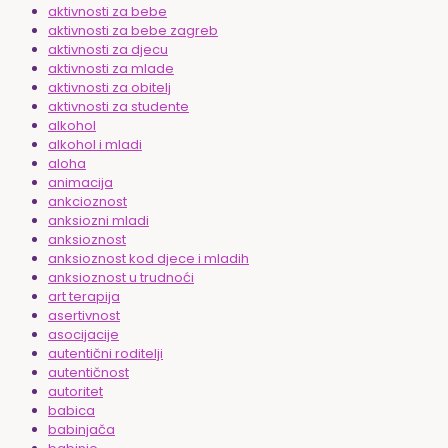
aktivnosti za bebe
aktivnosti za bebe zagreb
aktivnosti za djecu
aktivnosti za mlade
aktivnosti za obitelj
aktivnosti za studente
alkohol
alkohol i mladi
aloha
animacija
ankcioznost
anksiozni mladi
anksioznost
anksioznost kod djece i mladih
anksioznost u trudnoći
art terapija
asertivnost
asocijacije
autentični roditelji
autentičnost
autoritet
babica
babinjača