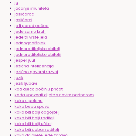
ja
jačanje imuniteta
jasličarac
jasličarci
je li porod počeo
jede samo kruh
jede tri vrste jela
jednogodišnjak
jednoroditeljska obitelj
jednoroditeljske obitelji
jesper juul
jezična inteligencija
jezično govorni razvoj
jezik
jezik ljubavi
kad djeca počinju pričati
kada upoznati dijete s novim partnerom
kaka u pelenu
kako beba spava
kako biti bolji odgojitelj
kako biti bolji roditelj
kako biti bolji učitelj
kako biti dobar roditelj
kako da dijete jede zdravo