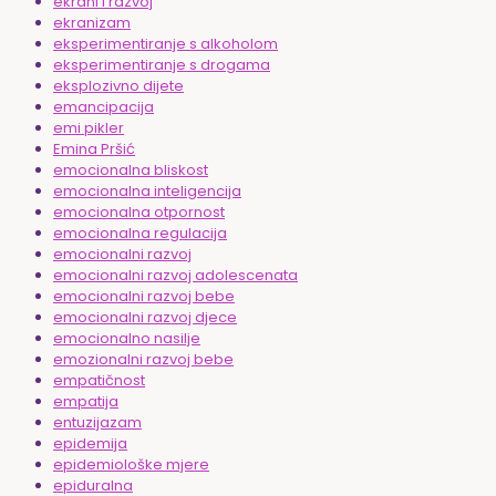
ekrani i razvoj
ekranizam
eksperimentiranje s alkoholom
eksperimentiranje s drogama
eksplozivno dijete
emancipacija
emi pikler
Emina Pršić
emocionalna bliskost
emocionalna inteligencija
emocionalna otpornost
emocionalna regulacija
emocionalni razvoj
emocionalni razvoj adolescenata
emocionalni razvoj bebe
emocionalni razvoj djece
emocionalno nasilje
emozionalni razvoj bebe
empatičnost
empatija
entuzijazam
epidemija
epidemiološke mjere
epiduralna