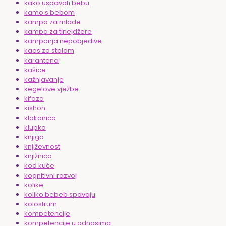
kako uspavati bebu
kamo s bebom
kampa za mlade
kampa za tinejdžere
kampanja nepobjedive
kaos za stolom
karantena
kašice
kažnjavanje
kegelove vježbe
kifoza
kishon
klokanica
klupko
knjiga
književnost
knjižnica
kod kuće
kognitivni razvoj
kolike
koliko bebeb spavaju
kolostrum
kompetencije
kompetencije u odnosima