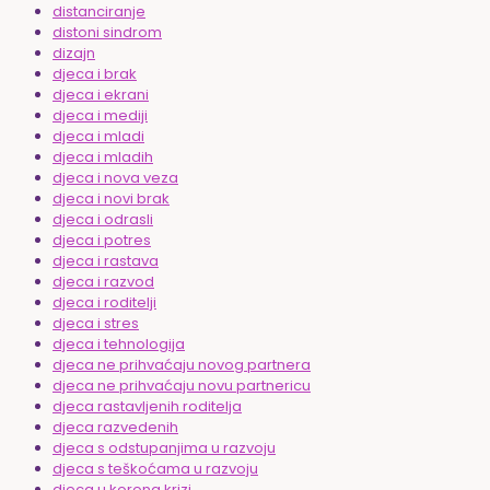
distanciranje
distoni sindrom
dizajn
djeca i brak
djeca i ekrani
djeca i mediji
djeca i mladi
djeca i mladih
djeca i nova veza
djeca i novi brak
djeca i odrasli
djeca i potres
djeca i rastava
djeca i razvod
djeca i roditelji
djeca i stres
djeca i tehnologija
djeca ne prihvaćaju novog partnera
djeca ne prihvaćaju novu partnericu
djeca rastavljenih roditelja
djeca razvedenih
djeca s odstupanjima u razvoju
djeca s teškoćama u razvoju
djeca u korona krizi