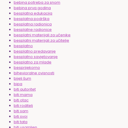
bebina potreba za snom
bebina prva godina
besplatna edukacija
besplatna podrška
besplatna radionica
besplatne radionice
besplatni materijali za učenike
besplatni materijali za učitelje
besplatno
besplatno predavanje
besplatno savjetovanje
besplatno za mlade
besprijekorno
bihevioralne ovisnosti
bijeli šum
bipa
biti autoritet
biti mama
biti otac
biti roditelj
biti sam
biti svoj
biti tata
biti usamljen