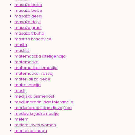
masaža beba
masaža bebe
masaža desni
masaža dojki
masaža grudi
masaža trbuha
mast za bradavice
mašta
mastitis
matematička inteligencija
matematika
matematika i emocije
matematika i razvoj
materijali za bebe
matresencija
mediji
medijska pismenost
medjunarodni dan tolerancije
međunarodni dan djevojčica
međuvršnjačko nasilje
melem
melem loves women
mentalna snaga