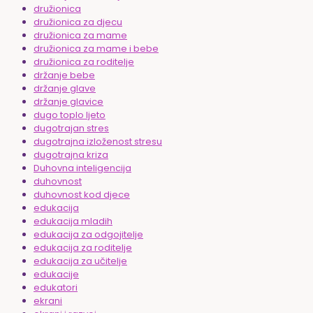
družionica
družionica za djecu
družionica za mame
družionica za mame i bebe
družionica za roditelje
držanje bebe
držanje glave
držanje glavice
dugo toplo ljeto
dugotrajan stres
dugotrajna izloženost stresu
dugotrajna kriza
Duhovna inteligencija
duhovnost
duhovnost kod djece
edukacija
edukacija mladih
edukacija za odgojitelje
edukacija za roditelje
edukacija za učitelje
edukacije
edukatori
ekrani