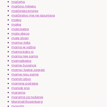
maćeha
majčino mlijeko
majčinska krivnja
majčinstvo me ne ispunjava
majka
majke
mala beba
mala djeca
male stvari
mama i tata
mama je važna
mama kako si
mama nije sama
mamaibeba
mame čuvarice
mame i bebe zagreb
mame nisu same
mamin izbor
mamine potrebe
manjak sna
marama
marama za nošenje
Marshall Rosenberg
masaža