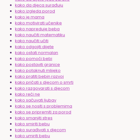
kako da djeca surađuju
kako izgleda porod
kako je mama
kako motivirati učenike
kako napreduje beba
kako naučiti matematiku
kako naučiti učiti
kako odgojiti dijete
kako ostati normalan
kako pomoći bebi
kako postaviti granice
kako potaknuti mlijeko
kako pratiti bebin razvoj
kako pričati s djecom o smrti
kako razgovarati s djecom
kako reći ne
kako sačuvati ljubav
kako se nositi s problemima
kako se pripremiti za porod
kako smanjiti stres
kako smiriti bebu
kako surađivati s djecom
kako umiriti bebu