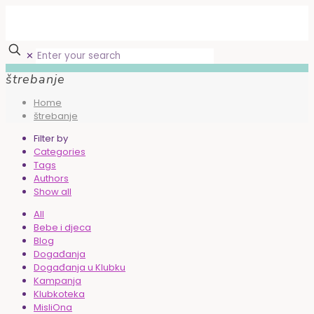
✕
štrebanje
Home
štrebanje
Filter by
Categories
Tags
Authors
Show all
All
Bebe i djeca
Blog
Događanja
Događanja u Klubku
Kampanja
Klubkoteka
MisliOna