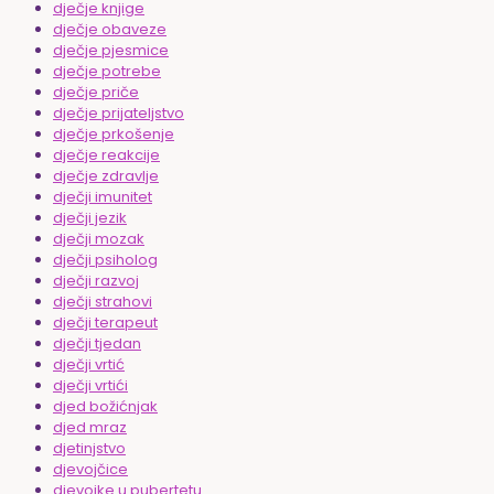
dječje knjige
dječje obaveze
dječje pjesmice
dječje potrebe
dječje priče
dječje prijateljstvo
dječje prkošenje
dječje reakcije
dječje zdravlje
dječji imunitet
dječji jezik
dječji mozak
dječji psiholog
dječji razvoj
dječji strahovi
dječji terapeut
dječji tjedan
dječji vrtić
dječji vrtići
djed božićnjak
djed mraz
djetinjstvo
djevojčice
djevojke u pubertetu