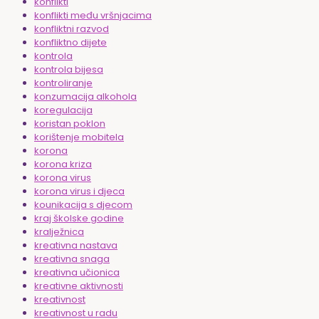
konflikti
konflikti među vršnjacima
konfliktni razvod
konfliktno dijete
kontrola
kontrola bijesa
kontroliranje
konzumacija alkohola
koregulacija
koristan poklon
korištenje mobitela
korona
korona kriza
korona virus
korona virus i djeca
kounikacija s djecom
kraj školske godine
kralježnica
kreativna nastava
kreativna snaga
kreativna učionica
kreativne aktivnosti
kreativnost
kreativnost u radu