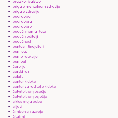
bratsko rivalstvo
briga o mentalnom zdravlju
briga o zdravlju
budi dobar
budi dobra
budi dobro
budući mama i tata
budući roditelji
budućnost
buntovni tinejdžeri
burn out
burne reakcije
burnout
čarolija
carski rez
celulit
centar klubko
centar za roditelje klubko
četvrto tromjesečje
četvrto tromjesječje
ciklus moja beba
ciljevi
čimbenici razvoja
čitaj mi