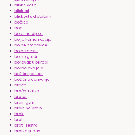
bliske veze
bliskost
bliskost s djetetom
bočica
bog
bolesno dijete
bolja komunikacija
bolne bradavice
bolne desni
bolne grudi
boravak u prirodi
borbe oko jela
božićni poklon
božićno darivanje
braća
bračna kriza
braco
brain gym
brain no brain
brak
brat
brat i sestra
bratka ljubav