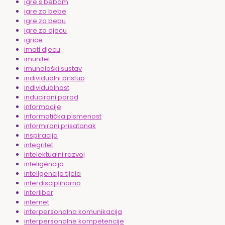
igre s bebom
igre za bebe
igre za bebu
igre za djecu
igrice
imati djecu
imunitet
imunološki sustav
individualni pristup
individualnost
inducirani porod
informacije
informatička pismenost
informirani prisatanak
inspiracija
integritet
intelektualni razvoj
inteligencija
inteligencija tijela
interdisciplinarno
Interliber
internet
interpersonalna komunikacija
interpersonalne kompetencije