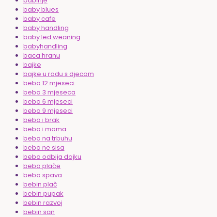
babinje
baby blues
baby cafe
baby handling
baby led weaning
babyhandling
baca hranu
bajke
bajke u radu s djecom
beba 12 mjeseci
beba 3 mjeseca
beba 6 mjeseci
beba 9 mjeseci
beba i brak
beba i mama
beba na trbuhu
beba ne sisa
beba odbija dojku
beba plače
beba spava
bebin plač
bebin pupak
bebin razvoj
bebin san