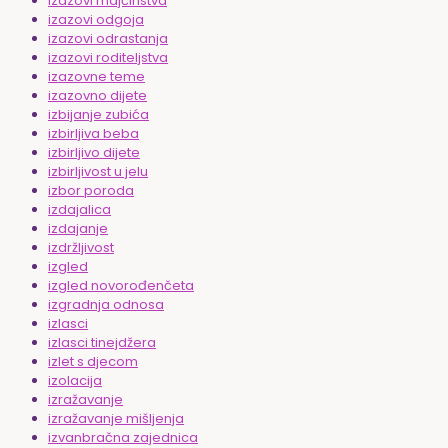
izazovi majčinstva
izazovi odgoja
izazovi odrastanja
izazovi roditeljstva
izazovne teme
izazovno dijete
izbijanje zubića
izbirljiva beba
izbirljivo dijete
izbirljivost u jelu
izbor poroda
izdajalica
izdajanje
izdržljivost
izgled
izgled novorođenčeta
izgradnja odnosa
izlasci
izlasci tinejdžera
izlet s djecom
izolacija
izražavanje
izražavanje mišljenja
izvanbračna zajednica