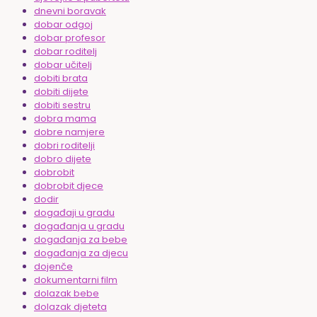
dnevni boravak
dobar odgoj
dobar profesor
dobar roditelj
dobar učitelj
dobiti brata
dobiti dijete
dobiti sestru
dobra mama
dobre namjere
dobri roditelji
dobro dijete
dobrobit
dobrobit djece
dodir
događaji u gradu
događanja u gradu
događanja za bebe
događanja za djecu
dojenče
dokumentarni film
dolazak bebe
dolazak djeteta