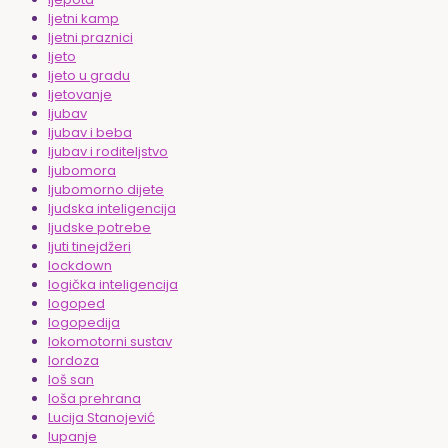
ljetni kamp
ljetni praznici
ljeto
ljeto u gradu
ljetovanje
ljubav
ljubav i beba
ljubav i roditeljstvo
ljubomora
ljubomorno dijete
ljudska inteligencija
ljudske potrebe
ljuti tinejdžeri
lockdown
logička inteligencija
logoped
logopedija
lokomotorni sustav
lordoza
loš san
loša prehrana
Lucija Stanojević
lupanje