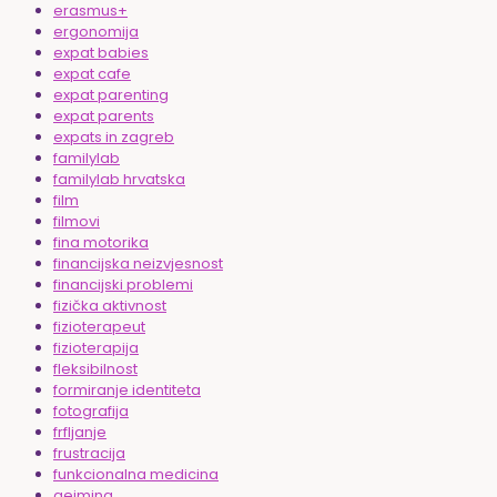
erasmus+
ergonomija
expat babies
expat cafe
expat parenting
expat parents
expats in zagreb
familylab
familylab hrvatska
film
filmovi
fina motorika
financijska neizvjesnost
financijski problemi
fizička aktivnost
fizioterapeut
fizioterapija
fleksibilnost
formiranje identiteta
fotografija
frfljanje
frustracija
funkcionalna medicina
gejming