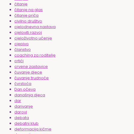
čitanje
čitanje na glas
čitanje priča
civilno društvo
cjelodnevna nastava
cjeloviti razvoj
cjeloživotno učenje
cjepivo
članstvo
coaching za roditelje
crtići
crvene zastavice
čuvanje djece
čuvanje trudnoće
čvrstoća
Dan očeva
današnja djeca
dar
darivanje
darovi
debata
debatni klub
deformacija kičme