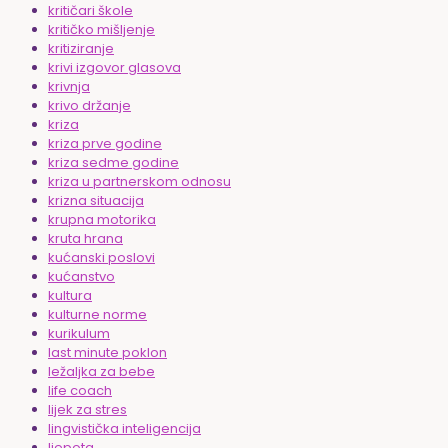
kritičari škole
kritičko mišljenje
kritiziranje
krivi izgovor glasova
krivnja
krivo držanje
kriza
kriza prve godine
kriza sedme godine
kriza u partnerskom odnosu
krizna situacija
krupna motorika
kruta hrana
kućanski poslovi
kućanstvo
kultura
kulturne norme
kurikulum
last minute poklon
ležaljka za bebe
life coach
lijek za stres
lingvistička inteligencija
ljepota