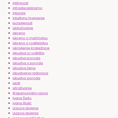
intimnost
intradisciplinarno
intuicija
intuitivno hranjenje
iscrpljenost
isključivanje
iskreno
iskreno o majčinstvu
iskreno o roditeljstvu
iskrivljenje kralježnice
iskustva iz rodilišta
iskustva poroda
iskustva s poroda
iskustva žena
iskustvena radionica
iskustvo poroda
ispiti
istraživanje
itrapersonalni razvoj
Ivana Šešo
ivana štulić
izaozvi dojenja
izazovi dojenja