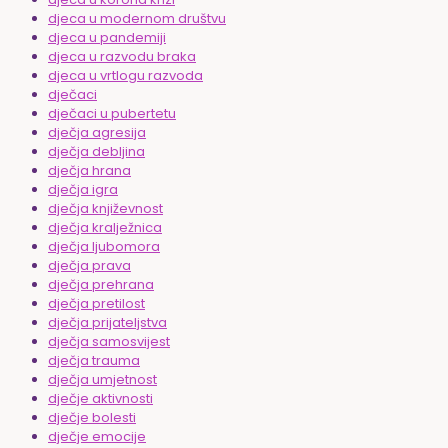
djeca u modernom društvu
djeca u pandemiji
djeca u razvodu braka
djeca u vrtlogu razvoda
dječaci
dječaci u pubertetu
dječja agresija
dječja debljina
dječja hrana
dječja igra
dječja književnost
dječja kralježnica
dječja ljubomora
dječja prava
dječja prehrana
dječja pretilost
dječja prijateljstva
dječja samosvijest
dječja trauma
dječja umjetnost
dječje aktivnosti
dječje bolesti
dječje emocije