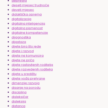
depresija
deseti mjesec trudnoće
deveti mjesec
didaktička oprema
digitalizacija
digitalna inteligencija
digitalna pismenost
digitalne kompetencije
dijagnostika
dijastaza
dijete bira što jede
dijete i razvod
dijete ne komunicira
dijete ne priča
dijete rastavljenih roditelja
dijete razvedenih roditelja
dijete u središtu
dijete vođa prehrane
dimenzije razvoja
disanje na porodu
disciplina
disleksičar
disleksija
distanca