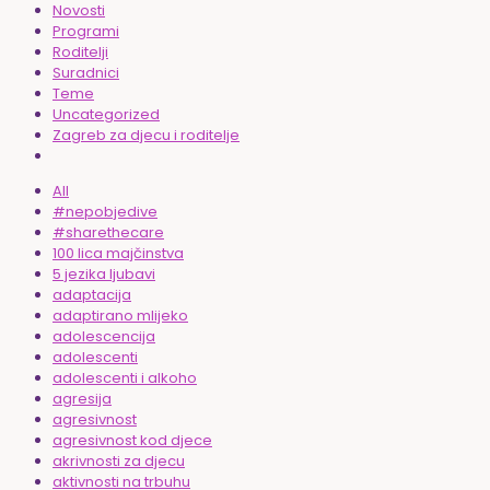
Novosti
Programi
Roditelji
Suradnici
Teme
Uncategorized
Zagreb za djecu i roditelje
All
#nepobjedive
#sharethecare
100 lica majčinstva
5 jezika ljubavi
adaptacija
adaptirano mlijeko
adolescencija
adolescenti
adolescenti i alkoho
agresija
agresivnost
agresivnost kod djece
akrivnosti za djecu
aktivnosti na trbuhu