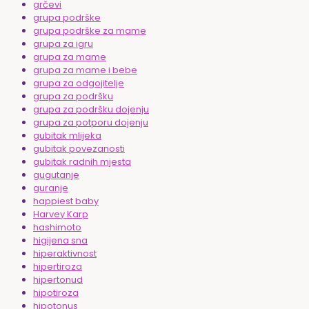
grčevi
grupa podrške
grupa podrške za mame
grupa za igru
grupa za mame
grupa za mame i bebe
grupa za odgojitelje
grupa za podršku
grupa za podršku dojenju
grupa za potporu dojenju
gubitak mlijeka
gubitak povezanosti
gubitak radnih mjesta
gugutanje
guranje
happiest baby
Harvey Karp
hashimoto
higijena sna
hiperaktivnost
hipertiroza
hipertonud
hipotiroza
hipotonus