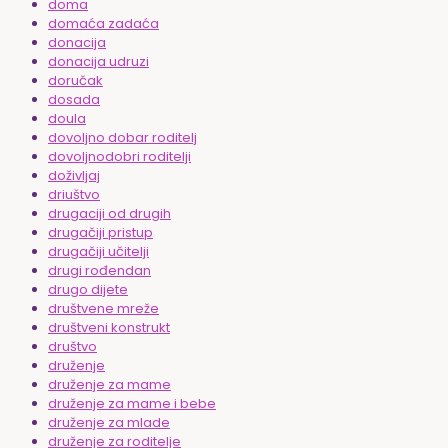
doma
domaća zadaća
donacija
donacija udruzi
doručak
dosada
doula
dovoljno dobar roditelj
dovoljnodobri roditelji
doživljaj
driuštvo
drugaciji od drugih
drugačiji pristup
drugačiji učitelji
drugi rođendan
drugo dijete
društvene mreže
društveni konstrukt
društvo
druženje
druženje za mame
druženje za mame i bebe
druženje za mlade
druženje za roditelje