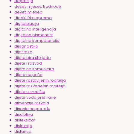
depresija
deseti mjesec trudnoće
deveti mjesec
didaktička oprema
digitalizacija
digitalna inteligencija
digitalna pismenost
digitalne kompetencije
dijagnostika
dijastaza
dijete bira što jede
dijete i razvod
dijete ne komunicira
dijete ne priča
dijete rastavljenih roditelja
dijete razvedenih roditelja
dijete u središtu
dijete vođa prehrane
dimenzije razvoja
disanje na porodu
disciplina
disleksičar
disleksija
distanca