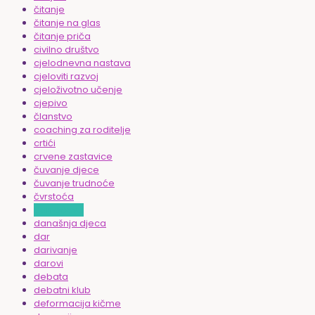
čitanje
čitanje na glas
čitanje priča
civilno društvo
cjelodnevna nastava
cjeloviti razvoj
cjeloživotno učenje
cjepivo
članstvo
coaching za roditelje
crtići
crvene zastavice
čuvanje djece
čuvanje trudnoće
čvrstoća
Dan očeva
današnja djeca
dar
darivanje
darovi
debata
debatni klub
deformacija kičme