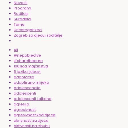
Novosti
Programi
Roditelji
Suradnici
Teme
Uncategorized
Zagreb za djecu i roditelje
All
#nepobjedive
#sharethecare
100 lica majčinstva
5 jezika ljubavi
adaptacija
adaptirano mlijeko
adolescencija
adolescenti
adolescenti i alkoho
agresija
agresivnost
agresivnost kod djece
akrivnosti za djecu
aktivnosti na trbuhu