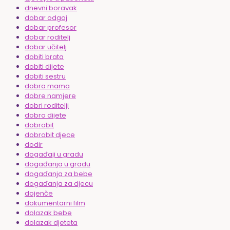
dnevni boravak
dobar odgoj
dobar profesor
dobar roditelj
dobar učitelj
dobiti brata
dobiti dijete
dobiti sestru
dobra mama
dobre namjere
dobri roditelji
dobro dijete
dobrobit
dobrobit djece
dodir
događaji u gradu
događanja u gradu
događanja za bebe
događanja za djecu
dojenče
dokumentarni film
dolazak bebe
dolazak djeteta