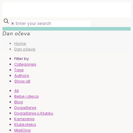
✕
Dan očeva
Home
Dan očeva
Filter by
Categories
Tags
Authors
Show all
All
Bebe i djeca
Blog
Događanja
Događanja u Klubku
Kampanja
Klubkoteka
MisliOna