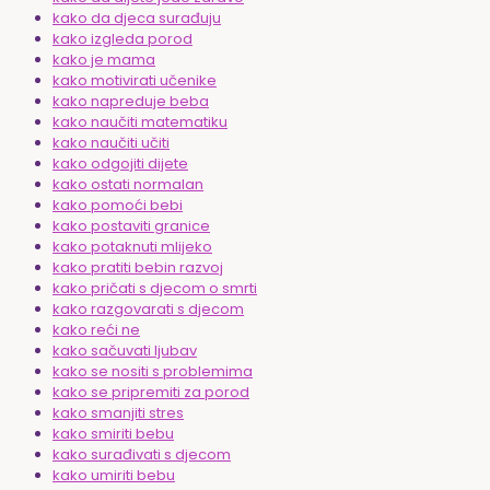
kako da djeca surađuju
kako izgleda porod
kako je mama
kako motivirati učenike
kako napreduje beba
kako naučiti matematiku
kako naučiti učiti
kako odgojiti dijete
kako ostati normalan
kako pomoći bebi
kako postaviti granice
kako potaknuti mlijeko
kako pratiti bebin razvoj
kako pričati s djecom o smrti
kako razgovarati s djecom
kako reći ne
kako sačuvati ljubav
kako se nositi s problemima
kako se pripremiti za porod
kako smanjiti stres
kako smiriti bebu
kako surađivati s djecom
kako umiriti bebu