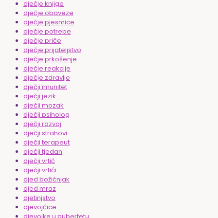
dječje knjige
dječje obaveze
dječje pjesmice
dječje potrebe
dječje priče
dječje prijateljstvo
dječje prkošenje
dječje reakcije
dječje zdravlje
dječji imunitet
dječji jezik
dječji mozak
dječji psiholog
dječji razvoj
dječji strahovi
dječji terapeut
dječji tjedan
dječji vrtić
dječji vrtići
djed božićnjak
djed mraz
djetinjstvo
djevojčice
djevojke u pubertetu