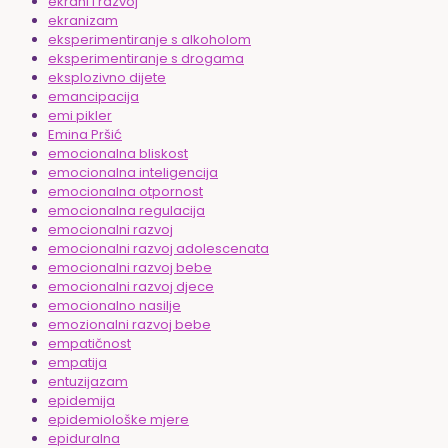
ekrani i razvoj
ekranizam
eksperimentiranje s alkoholom
eksperimentiranje s drogama
eksplozivno dijete
emancipacija
emi pikler
Emina Pršić
emocionalna bliskost
emocionalna inteligencija
emocionalna otpornost
emocionalna regulacija
emocionalni razvoj
emocionalni razvoj adolescenata
emocionalni razvoj bebe
emocionalni razvoj djece
emocionalno nasilje
emozionalni razvoj bebe
empatičnost
empatija
entuzijazam
epidemija
epidemiološke mjere
epiduralna