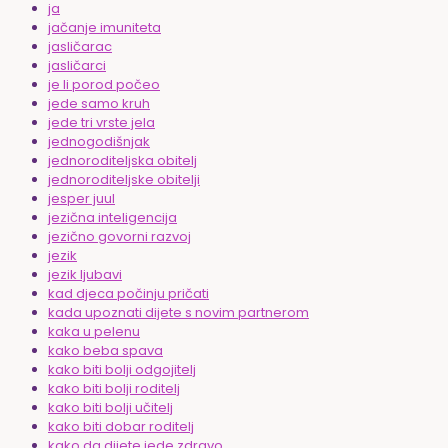
ja
jačanje imuniteta
jasličarac
jasličarci
je li porod počeo
jede samo kruh
jede tri vrste jela
jednogodišnjak
jednoroditeljska obitelj
jednoroditeljske obitelji
jesper juul
jezična inteligencija
jezično govorni razvoj
jezik
jezik ljubavi
kad djeca počinju pričati
kada upoznati dijete s novim partnerom
kaka u pelenu
kako beba spava
kako biti bolji odgojitelj
kako biti bolji roditelj
kako biti bolji učitelj
kako biti dobar roditelj
kako da dijete jede zdravo