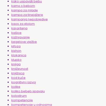
kako uspavati bebu
kamo s bebom
kampa za mlade
kampa za tinejdžere
kampanja nepobjedive
kaos za stolom
karantena
kašice
kažnjavanje
kegelove vježbe
kifoza
kishon
klokanica
klupko
knjiga
književnost
knjižnica
kod kuće
kognitivni razvoj
kolike
koliko bebeb spavaju
kolostrum
kompetencije
kompetencije u odnosima