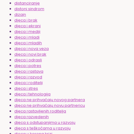
distanciranje
distoni sindrom
dizajn
djeca i brak
djeca i ekrani
djeca i mediji
djeca i mladi
djeca i mladih
djeca i nova veza
djeca i novi brak
djeca i odrasli
djeca i potres
djeca i rastava
djeca i razvod
djeca i roditelji
djeca i stres
djeca i tehnologija
djeca ne prihvaćaju novog partnera
djeca ne prihvaćaju novu partnericu
djeca rastavljenih roditelja
djeca razvedenih
djeca s odstupanjima u razvoju
djeca s teškoćama u razvoju
djeca u korona krizi