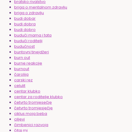
bratsko rivalstvo
briga o mentalnom zdravlju
briga o zdravlju
budi dobar
budi dobra
budi dobro
budući mama i tata
budući roditelji
budućnost
buntovni tinejdžeri
burn out
burne reakcije
burnout
čarolija
carski rez
celulit
centar klubko
centar za roditelje klubko
četvrto tromjesečje
četvrto tromjesječje
ciklus moja beba
ciljevi
čimbenici razvoja
čitaj mi