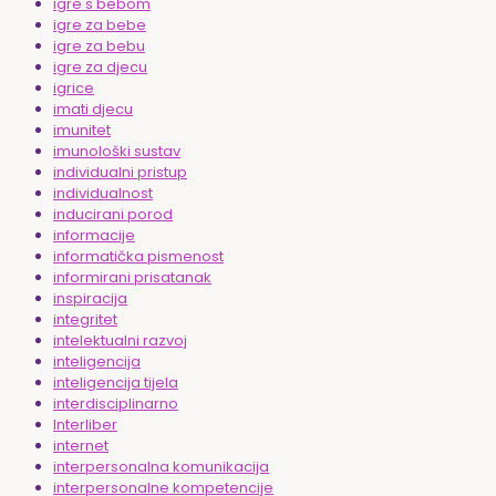
igre s bebom
igre za bebe
igre za bebu
igre za djecu
igrice
imati djecu
imunitet
imunološki sustav
individualni pristup
individualnost
inducirani porod
informacije
informatička pismenost
informirani prisatanak
inspiracija
integritet
intelektualni razvoj
inteligencija
inteligencija tijela
interdisciplinarno
Interliber
internet
interpersonalna komunikacija
interpersonalne kompetencije