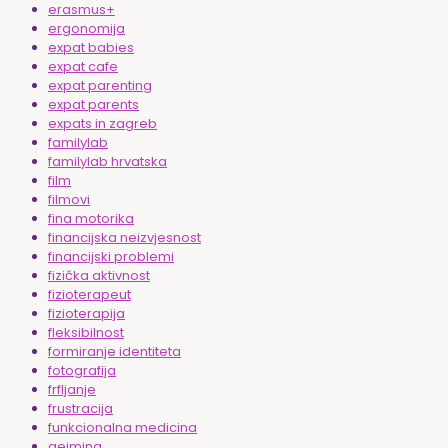
erasmus+
ergonomija
expat babies
expat cafe
expat parenting
expat parents
expats in zagreb
familylab
familylab hrvatska
film
filmovi
fina motorika
financijska neizvjesnost
financijski problemi
fizička aktivnost
fizioterapeut
fizioterapija
fleksibilnost
formiranje identiteta
fotografija
frfljanje
frustracija
funkcionalna medicina
gejming