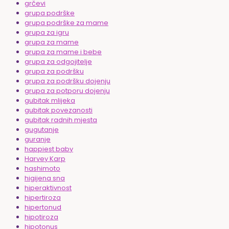
grčevi
grupa podrške
grupa podrške za mame
grupa za igru
grupa za mame
grupa za mame i bebe
grupa za odgojitelje
grupa za podršku
grupa za podršku dojenju
grupa za potporu dojenju
gubitak mlijeka
gubitak povezanosti
gubitak radnih mjesta
gugutanje
guranje
happiest baby
Harvey Karp
hashimoto
higijena sna
hiperaktivnost
hipertiroza
hipertonud
hipotiroza
hipotonus