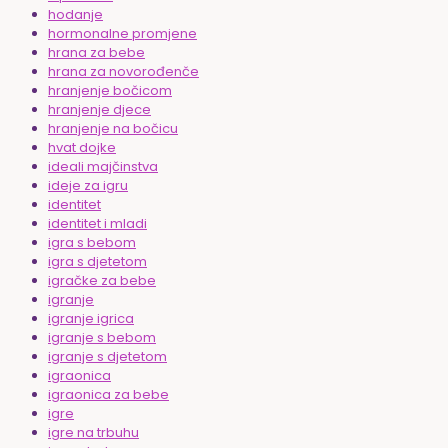
hodanje
hormonalne promjene
hrana za bebe
hrana za novorođenče
hranjenje bočicom
hranjenje djece
hranjenje na bočicu
hvat dojke
ideali majčinstva
ideje za igru
identitet
identitet i mladi
igra s bebom
igra s djetetom
igračke za bebe
igranje
igranje igrica
igranje s bebom
igranje s djetetom
igraonica
igraonica za bebe
igre
igre na trbuhu