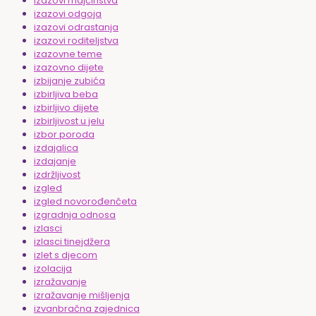
izazovi majčinstva
izazovi odgoja
izazovi odrastanja
izazovi roditeljstva
izazovne teme
izazovno dijete
izbijanje zubića
izbirljiva beba
izbirljivo dijete
izbirljivost u jelu
izbor poroda
izdajalica
izdajanje
izdržljivost
izgled
izgled novorođenčeta
izgradnja odnosa
izlasci
izlasci tinejdžera
izlet s djecom
izolacija
izražavanje
izražavanje mišljenja
izvanbračna zajednica