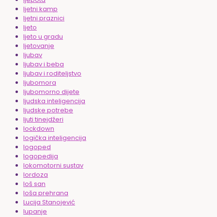
ljetni kamp
ljetni praznici
ljeto
ljeto u gradu
ljetovanje
ljubav
ljubav i beba
ljubav i roditeljstvo
ljubomora
ljubomorno dijete
ljudska inteligencija
ljudske potrebe
ljuti tinejdžeri
lockdown
logička inteligencija
logoped
logopedija
lokomotorni sustav
lordoza
loš san
loša prehrana
Lucija Stanojević
lupanje