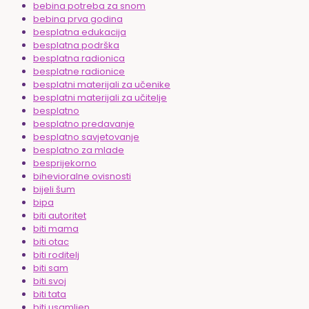
bebina potreba za snom
bebina prva godina
besplatna edukacija
besplatna podrška
besplatna radionica
besplatne radionice
besplatni materijali za učenike
besplatni materijali za učitelje
besplatno
besplatno predavanje
besplatno savjetovanje
besplatno za mlade
besprijekorno
bihevioralne ovisnosti
bijeli šum
bipa
biti autoritet
biti mama
biti otac
biti roditelj
biti sam
biti svoj
biti tata
biti usamljen