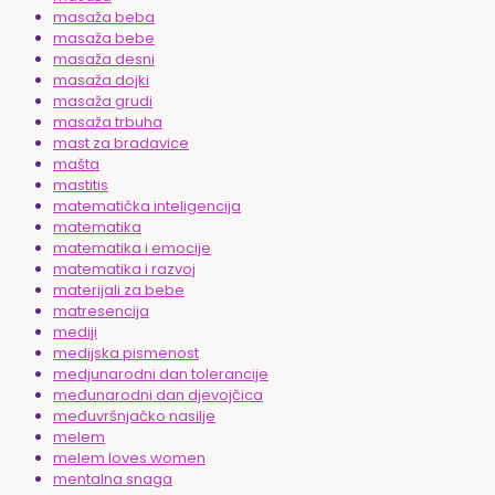
masaža beba
masaža bebe
masaža desni
masaža dojki
masaža grudi
masaža trbuha
mast za bradavice
mašta
mastitis
matematička inteligencija
matematika
matematika i emocije
matematika i razvoj
materijali za bebe
matresencija
mediji
medijska pismenost
medjunarodni dan tolerancije
međunarodni dan djevojčica
međuvršnjačko nasilje
melem
melem loves women
mentalna snaga