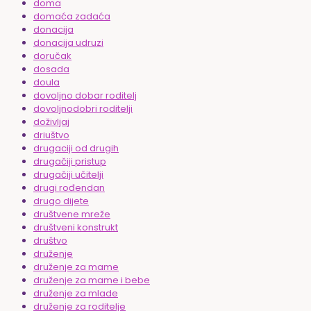
doma
domaća zadaća
donacija
donacija udruzi
doručak
dosada
doula
dovoljno dobar roditelj
dovoljnodobri roditelji
doživljaj
driuštvo
drugaciji od drugih
drugačiji pristup
drugačiji učitelji
drugi rođendan
drugo dijete
društvene mreže
društveni konstrukt
društvo
druženje
druženje za mame
druženje za mame i bebe
druženje za mlade
druženje za roditelje