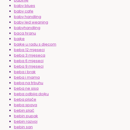
babinje
baby blues
baby cafe
baby handling
baby led weaning
babyhandling
baca hranu
bajke
bajke u radu s djecom
beba 12 mjeseci
beba 3 mjeseca
beba 6 mjeseci
beba 9 mjeseci
beba i brak
beba i mama
beba na trbuhu
beba ne sisa
beba odbija dojku
beba plače
beba spava
bebin plač
bebin pupak
bebin razvoj
bebin san