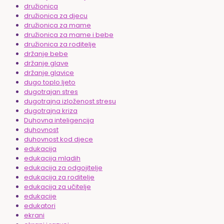
družionica
družionica za djecu
družionica za mame
družionica za mame i bebe
družionica za roditelje
držanje bebe
držanje glave
držanje glavice
dugo toplo ljeto
dugotrajan stres
dugotrajna izloženost stresu
dugotrajna kriza
Duhovna inteligencija
duhovnost
duhovnost kod djece
edukacija
edukacija mladih
edukacija za odgojitelje
edukacija za roditelje
edukacija za učitelje
edukacije
edukatori
ekrani