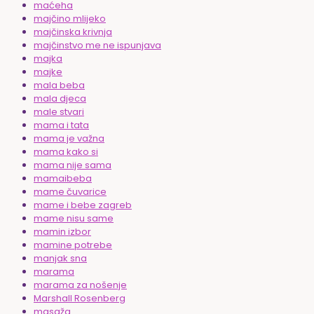
maćeha
majčino mlijeko
majčinska krivnja
majčinstvo me ne ispunjava
majka
majke
mala beba
mala djeca
male stvari
mama i tata
mama je važna
mama kako si
mama nije sama
mamaibeba
mame čuvarice
mame i bebe zagreb
mame nisu same
mamin izbor
mamine potrebe
manjak sna
marama
marama za nošenje
Marshall Rosenberg
masaža