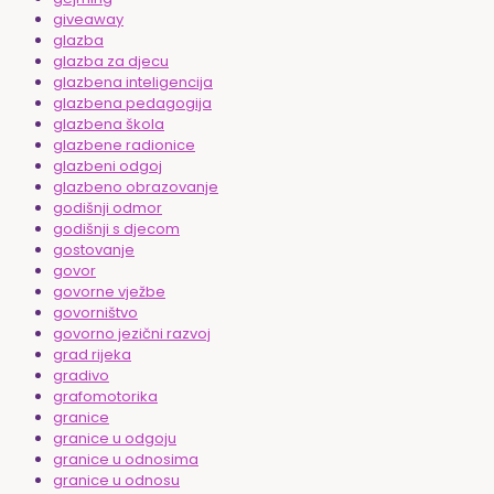
giveaway
glazba
glazba za djecu
glazbena inteligencija
glazbena pedagogija
glazbena škola
glazbene radionice
glazbeni odgoj
glazbeno obrazovanje
godišnji odmor
godišnji s djecom
gostovanje
govor
govorne vježbe
govorništvo
govorno jezični razvoj
grad rijeka
gradivo
grafomotorika
granice
granice u odgoju
granice u odnosima
granice u odnosu