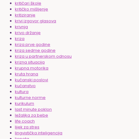
kritičari škole
kritičko mišljenje
kritiziranje
krivi izgovor glasova
krivnja
krivo držanje
kriza
kriza prve godine
kriza sedme godine
kriza u partnerskom odnosu
krizna situacija
krupna motorika
kruta hrana
kućanski poslovi
kućanstvo
kultura
kulturne norme
kurikulum
last minute poklon
ležaljka za bebe
life coach
lijek za stres
lingvistička inteligencija
ljepota