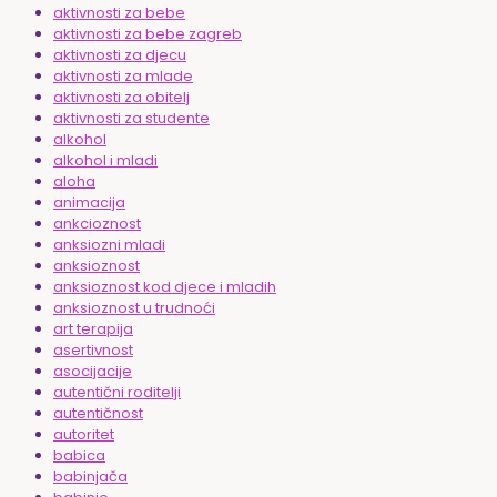
aktivnosti za bebe
aktivnosti za bebe zagreb
aktivnosti za djecu
aktivnosti za mlade
aktivnosti za obitelj
aktivnosti za studente
alkohol
alkohol i mladi
aloha
animacija
ankcioznost
anksiozni mladi
anksioznost
anksioznost kod djece i mladih
anksioznost u trudnoći
art terapija
asertivnost
asocijacije
autentični roditelji
autentičnost
autoritet
babica
babinjača