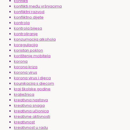
konflikti
konflikti među vršnjacima
konfliktni razvod
konfliktno dijete
kontrola
kontrola bijesa
kontroliranje
konzumacija alkohola
koregulacija
koristan poklon
korištenje mobitela
korona
korona kriza
korona virus
korona virus i djeca
kounikacija s djecom
kraj školske godine
kralježnica
kreativna nastava
kreativna snaga
kreativna učionica
kreativne aktivnosti
kreativnost
kreativnost u radu