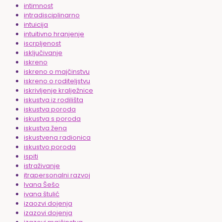
intimnost
intradisciplinarno
intuicija
intuitivno hranjenje
iscrpljenost
isključivanje
iskreno
iskreno o majčinstvu
iskreno o roditeljstvu
iskrivljenje kralježnice
iskustva iz rodilišta
iskustva poroda
iskustva s poroda
iskustva žena
iskustvena radionica
iskustvo poroda
ispiti
istraživanje
itrapersonalni razvoj
Ivana Šešo
ivana štulić
izaozvi dojenja
izazovi dojenja