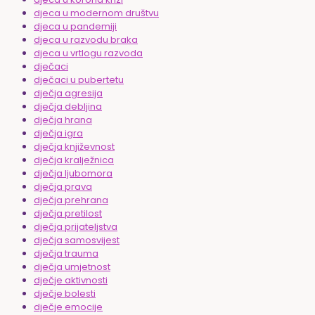
djeca u modernom društvu
djeca u pandemiji
djeca u razvodu braka
djeca u vrtlogu razvoda
dječaci
dječaci u pubertetu
dječja agresija
dječja debljina
dječja hrana
dječja igra
dječja književnost
dječja kralježnica
dječja ljubomora
dječja prava
dječja prehrana
dječja pretilost
dječja prijateljstva
dječja samosvijest
dječja trauma
dječja umjetnost
dječje aktivnosti
dječje bolesti
dječje emocije