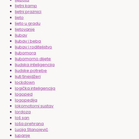
ljetni kamp
ljetni praznici
ljeto
ljeto u gradu
ljetovanje
ljubav
ljubav i beba
ljubav i roditeljstvo
ljubomora
ljubomorno dijete
ljudska inteligencija
ljudske potrebe
ljuti tinejdžeri
lockdown
logička inteligencija
logoped
logopedija
lokomotorni sustav
lordoza
loš san
loša prehrana
Lucija Stanojević
lupanje