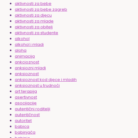
aktivnosti za bebe
aktivnosti za bebe zagreb
aktivnosti za djecu
aktivnosti za mlade
aktivnosti za obitelj
aktivnosti za studente
alkohol
alkohol i mladi
aloha
animacija
ankcioznost
anksiozni mladi
anksioznost
anksioznost kod djece i mladih
anksioznost u trudnoći
art terapija
asertivnost
asocijacije
autentični roditelji
autentičnost
autoritet
babica
babinjača