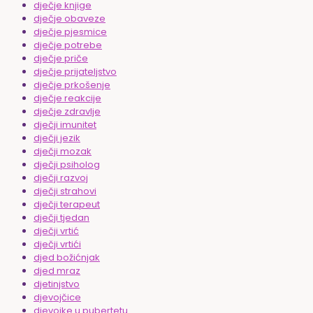
dječje knjige
dječje obaveze
dječje pjesmice
dječje potrebe
dječje priče
dječje prijateljstvo
dječje prkošenje
dječje reakcije
dječje zdravlje
dječji imunitet
dječji jezik
dječji mozak
dječji psiholog
dječji razvoj
dječji strahovi
dječji terapeut
dječji tjedan
dječji vrtić
dječji vrtići
djed božićnjak
djed mraz
djetinjstvo
djevojčice
djevojke u pubertetu