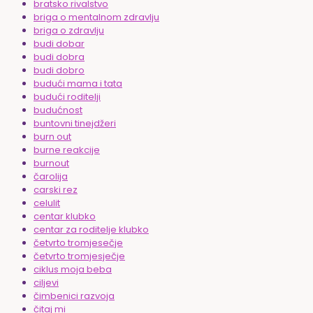
bratsko rivalstvo
briga o mentalnom zdravlju
briga o zdravlju
budi dobar
budi dobra
budi dobro
budući mama i tata
budući roditelji
budućnost
buntovni tinejdžeri
burn out
burne reakcije
burnout
čarolija
carski rez
celulit
centar klubko
centar za roditelje klubko
četvrto tromjesečje
četvrto tromjesječje
ciklus moja beba
ciljevi
čimbenici razvoja
čitaj mi