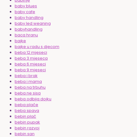
babinje
baby blues
baby cafe
baby handling
baby led weaning
babyhandling
baca hranu
bajke
bajke u radu s djecom
beba 12 mjeseci
beba 3 mjeseca
beba 6 mjeseci
beba 9 mjeseci
beba i brak
beba i mama
beba na trbuhu
beba ne sisa
beba odbija dojku
beba plače
beba spava
bebin plač
bebin pupak
bebin razvoj
bebin san