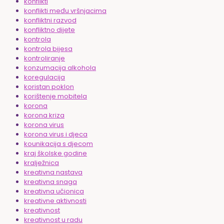
konflikti
konflikti među vršnjacima
konfliktni razvod
konfliktno dijete
kontrola
kontrola bijesa
kontroliranje
konzumacija alkohola
koregulacija
koristan poklon
korištenje mobitela
korona
korona kriza
korona virus
korona virus i djeca
kounikacija s djecom
kraj školske godine
kralježnica
kreativna nastava
kreativna snaga
kreativna učionica
kreativne aktivnosti
kreativnost
kreativnost u radu