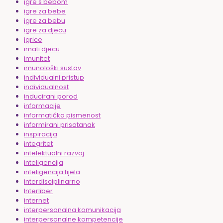
igre s bebom
igre za bebe
igre za bebu
igre za djecu
igrice
imati djecu
imunitet
imunološki sustav
individualni pristup
individualnost
inducirani porod
informacije
informatička pismenost
informirani prisatanak
inspiracija
integritet
intelektualni razvoj
inteligencija
inteligencija tijela
interdisciplinarno
Interliber
internet
interpersonalna komunikacija
interpersonalne kompetencije