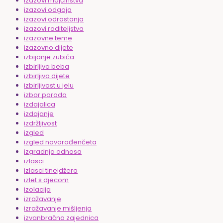
izazovi majčinstva
izazovi odgoja
izazovi odrastanja
izazovi roditeljstva
izazovne teme
izazovno dijete
izbijanje zubića
izbirljiva beba
izbirljivo dijete
izbirljivost u jelu
izbor poroda
izdajalica
izdajanje
izdržljivost
izgled
izgled novorođenčeta
izgradnja odnosa
izlasci
izlasci tinejdžera
izlet s djecom
izolacija
izražavanje
izražavanje mišljenja
izvanbračna zajednica