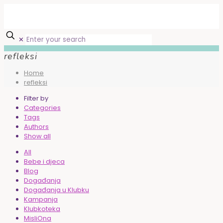
✕
refleksi
Home
refleksi
Filter by
Categories
Tags
Authors
Show all
All
Bebe i djeca
Blog
Događanja
Događanja u Klubku
Kampanja
Klubkoteka
MisliOna