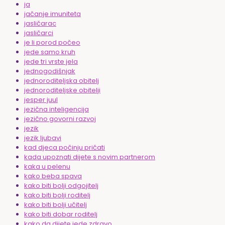
ja
jačanje imuniteta
jasličarac
jasličarci
je li porod počeo
jede samo kruh
jede tri vrste jela
jednogodišnjak
jednoroditeljska obitelj
jednoroditeljske obitelji
jesper juul
jezična inteligencija
jezično govorni razvoj
jezik
jezik ljubavi
kad djeca počinju pričati
kada upoznati dijete s novim partnerom
kaka u pelenu
kako beba spava
kako biti bolji odgojitelj
kako biti bolji roditelj
kako biti bolji učitelj
kako biti dobar roditelj
kako da dijete jede zdravo