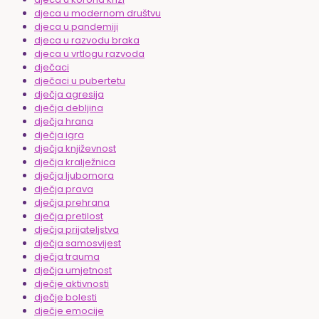
djeca u modernom društvu
djeca u pandemiji
djeca u razvodu braka
djeca u vrtlogu razvoda
dječaci
dječaci u pubertetu
dječja agresija
dječja debljina
dječja hrana
dječja igra
dječja književnost
dječja kralježnica
dječja ljubomora
dječja prava
dječja prehrana
dječja pretilost
dječja prijateljstva
dječja samosvijest
dječja trauma
dječja umjetnost
dječje aktivnosti
dječje bolesti
dječje emocije