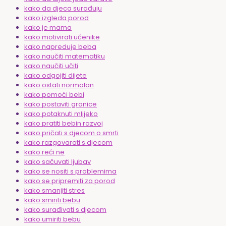
kako da djeca surađuju
kako izgleda porod
kako je mama
kako motivirati učenike
kako napreduje beba
kako naučiti matematiku
kako naučiti učiti
kako odgojiti dijete
kako ostati normalan
kako pomoći bebi
kako postaviti granice
kako potaknuti mlijeko
kako pratiti bebin razvoj
kako pričati s djecom o smrti
kako razgovarati s djecom
kako reći ne
kako sačuvati ljubav
kako se nositi s problemima
kako se pripremiti za porod
kako smanjiti stres
kako smiriti bebu
kako surađivati s djecom
kako umiriti bebu