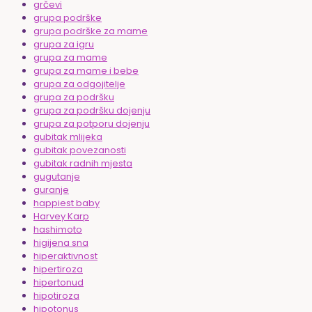
grčevi
grupa podrške
grupa podrške za mame
grupa za igru
grupa za mame
grupa za mame i bebe
grupa za odgojitelje
grupa za podršku
grupa za podršku dojenju
grupa za potporu dojenju
gubitak mlijeka
gubitak povezanosti
gubitak radnih mjesta
gugutanje
guranje
happiest baby
Harvey Karp
hashimoto
higijena sna
hiperaktivnost
hipertiroza
hipertonud
hipotiroza
hipotonus