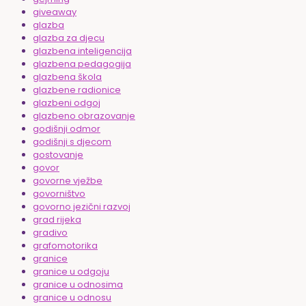
giveaway
glazba
glazba za djecu
glazbena inteligencija
glazbena pedagogija
glazbena škola
glazbene radionice
glazbeni odgoj
glazbeno obrazovanje
godišnji odmor
godišnji s djecom
gostovanje
govor
govorne vježbe
govorništvo
govorno jezični razvoj
grad rijeka
gradivo
grafomotorika
granice
granice u odgoju
granice u odnosima
granice u odnosu