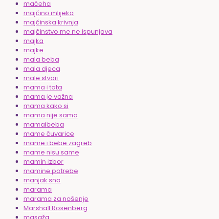
maćeha
majčino mlijeko
majčinska krivnja
majčinstvo me ne ispunjava
majka
majke
mala beba
mala djeca
male stvari
mama i tata
mama je važna
mama kako si
mama nije sama
mamaibeba
mame čuvarice
mame i bebe zagreb
mame nisu same
mamin izbor
mamine potrebe
manjak sna
marama
marama za nošenje
Marshall Rosenberg
masaža