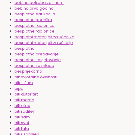
bebina potreba za snom
bebina prva godina
besplatna edukacija
besplatna podrška
besplatna radionica
besplatne radionice
besplatni materijali za učenike
besplatni materijali za učitelje
besplatno
besplatno predavanje
besplatno savjetovanje
besplatno za mlade
besprijekorno
bihevioralne ovisnosti
bijeli šum
bipa
biti autoritet
biti mama
biti otac
biti roditelj
biti sam
biti svoj
biti tata
biti usamljen