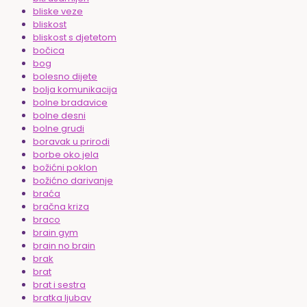
bliske veze
bliskost
bliskost s djetetom
bočica
bog
bolesno dijete
bolja komunikacija
bolne bradavice
bolne desni
bolne grudi
boravak u prirodi
borbe oko jela
božićni poklon
božićno darivanje
braća
bračna kriza
braco
brain gym
brain no brain
brak
brat
brat i sestra
bratka ljubav