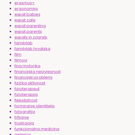
erasmus+
ergonomija
expat babies
expat cafe
expat parenting
expat parents
expats in zagreb
familylab
familylab hrvatska
film
filmovi
fina motorika
financijska neizvjesnost
financijski problemi
fizička aktivnost
fizioterapeut
fizioterapija
fleksibilnost
formiranje identiteta
fotografija
frfljanje
frustracija
funkcionalna medicina
gejming