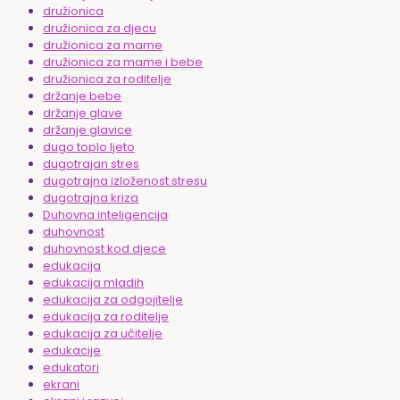
družionica
družionica za djecu
družionica za mame
družionica za mame i bebe
družionica za roditelje
držanje bebe
držanje glave
držanje glavice
dugo toplo ljeto
dugotrajan stres
dugotrajna izloženost stresu
dugotrajna kriza
Duhovna inteligencija
duhovnost
duhovnost kod djece
edukacija
edukacija mladih
edukacija za odgojitelje
edukacija za roditelje
edukacija za učitelje
edukacije
edukatori
ekrani