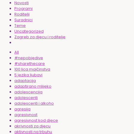
Novosti
Programi
Roditelji
Suradnici
Teme
Uncategorized
Zagreb za djecu i roditelje
All
#nepobjedive
#sharethecare
100 lica majčinstva
5 jezika ljubavi
adaptacija
adaptirano mlijeko
adolescencija
adolescenti
adolescenti i alkoho
agresija
agresivnost
agresivnost kod djece
akrivnosti za djecu
aktivnosti na trbuhu