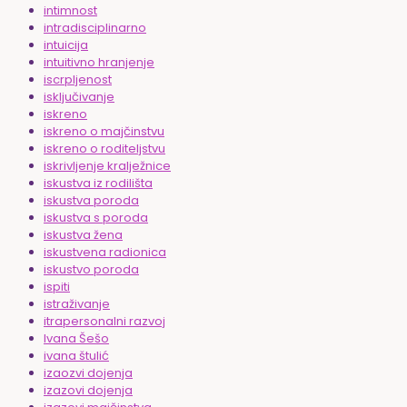
intimnost
intradisciplinarno
intuicija
intuitivno hranjenje
iscrpljenost
isključivanje
iskreno
iskreno o majčinstvu
iskreno o roditeljstvu
iskrivljenje kralježnice
iskustva iz rodilišta
iskustva poroda
iskustva s poroda
iskustva žena
iskustvena radionica
iskustvo poroda
ispiti
istraživanje
itrapersonalni razvoj
Ivana Šešo
ivana štulić
izaozvi dojenja
izazovi dojenja