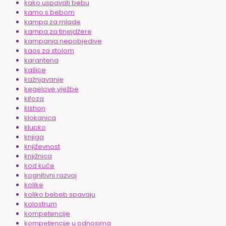
kako uspavati bebu
kamo s bebom
kampa za mlade
kampa za tinejdžere
kampanja nepobjedive
kaos za stolom
karantena
kašice
kažnjavanje
kegelove vježbe
kifoza
kishon
klokanica
klupko
knjiga
književnost
knjižnica
kod kuće
kognitivni razvoj
kolike
koliko bebeb spavaju
kolostrum
kompetencije
kompetencije u odnosima