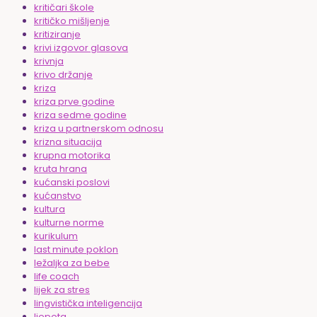
kritičari škole
kritičko mišljenje
kritiziranje
krivi izgovor glasova
krivnja
krivo držanje
kriza
kriza prve godine
kriza sedme godine
kriza u partnerskom odnosu
krizna situacija
krupna motorika
kruta hrana
kućanski poslovi
kućanstvo
kultura
kulturne norme
kurikulum
last minute poklon
ležaljka za bebe
life coach
lijek za stres
lingvistička inteligencija
ljepota