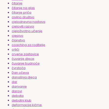
čitanje
čitanje na glas
čitanje priča
civilno društvo
cjelodnevna nastava
cjeloviti razvoj
cjeloživotno učenje
cjepivo
članstvo
coaching za roditelje
crtići
crvene zastavice
čuvanje djece
čuvanje trudnoće
čvrstoća
Dan očeva
današnja djeca
dar
darivanje
darovi
debata
debatni klub
deformacija kičme