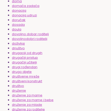
doma
domaća zadaća
donacija
donacija udruzi
doručak
dosada
doula
dovoljno dobar roditelj
dovoljnodobri roditelji
doživljaj
driuštvo
drugaciji od drugih
drugačiji pristup
drugačiji učitelji
drugi rođendan
drugo dijete
društvene mreže
društveni konstrukt
društvo
druženje
druženje za mame
druženje za mame i bebe
druženje za mlade
druženje za roditelje