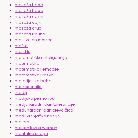
masaža beba
masaža bebe
masaža desni
masaža dojki
masaža grudi
masaža trbuha
mast za bradavice
mašta
mastitis
matematička inteligencija
matematika
matematika i emocije
matematika i razvoj
materijali za bebe
matresencija
mediji
medijska pismenost
medjunarodni dan tolerancije
međunarodni dan djevojčica
međuvršnjačko nasilje
melem
melem loves women
mentalna snaga