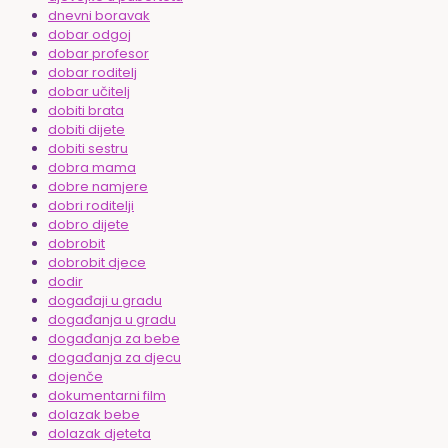
dnevni boravak
dobar odgoj
dobar profesor
dobar roditelj
dobar učitelj
dobiti brata
dobiti dijete
dobiti sestru
dobra mama
dobre namjere
dobri roditelji
dobro dijete
dobrobit
dobrobit djece
dodir
događaji u gradu
događanja u gradu
događanja za bebe
događanja za djecu
dojenče
dokumentarni film
dolazak bebe
dolazak djeteta