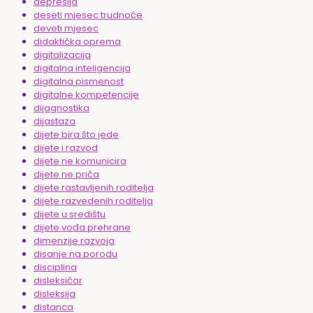
depresija
deseti mjesec trudnoće
deveti mjesec
didaktička oprema
digitalizacija
digitalna inteligencija
digitalna pismenost
digitalne kompetencije
dijagnostika
dijastaza
dijete bira što jede
dijete i razvod
dijete ne komunicira
dijete ne priča
dijete rastavljenih roditelja
dijete razvedenih roditelja
dijete u središtu
dijete vođa prehrane
dimenzije razvoja
disanje na porodu
disciplina
disleksičar
disleksija
distanca