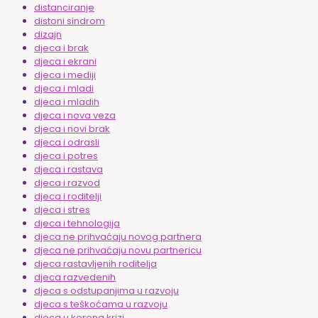
distanciranje
distoni sindrom
dizajn
djeca i brak
djeca i ekrani
djeca i mediji
djeca i mladi
djeca i mladih
djeca i nova veza
djeca i novi brak
djeca i odrasli
djeca i potres
djeca i rastava
djeca i razvod
djeca i roditelji
djeca i stres
djeca i tehnologija
djeca ne prihvaćaju novog partnera
djeca ne prihvaćaju novu partnericu
djeca rastavljenih roditelja
djeca razvedenih
djeca s odstupanjima u razvoju
djeca s teškoćama u razvoju
djeca u korona krizi