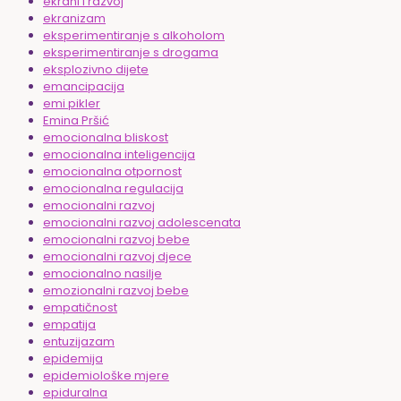
ekrani i razvoj
ekranizam
eksperimentiranje s alkoholom
eksperimentiranje s drogama
eksplozivno dijete
emancipacija
emi pikler
Emina Pršić
emocionalna bliskost
emocionalna inteligencija
emocionalna otpornost
emocionalna regulacija
emocionalni razvoj
emocionalni razvoj adolescenata
emocionalni razvoj bebe
emocionalni razvoj djece
emocionalno nasilje
emozionalni razvoj bebe
empatičnost
empatija
entuzijazam
epidemija
epidemiološke mjere
epiduralna