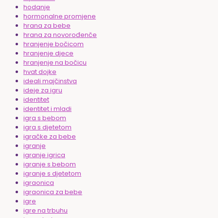
hodanje
hormonalne promjene
hrana za bebe
hrana za novorođenče
hranjenje bočicom
hranjenje djece
hranjenje na bočicu
hvat dojke
ideali majčinstva
ideje za igru
identitet
identitet i mladi
igra s bebom
igra s djetetom
igračke za bebe
igranje
igranje igrica
igranje s bebom
igranje s djetetom
igraonica
igraonica za bebe
igre
igre na trbuhu