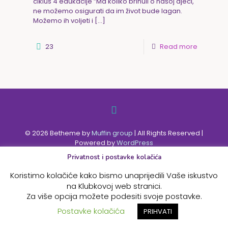
ciklus 4 edukacije ”Ma koliko brinuli o našoj djeci,
ne možemo osigurati da im život bude lagan.
Možemo ih voljeti i
[…]
23
Read more
© 2026 Betheme by
Muffin group
| All Rights Reserved |
Powered by
WordPress
Privatnost i postavke kolačića
Koristimo kolačiće kako bismo unaprijedili Vaše iskustvo
na Klubkovoj web stranici.
Za više opcija možete podesiti svoje postavke.
Postavke kolačića
PRIHVATI