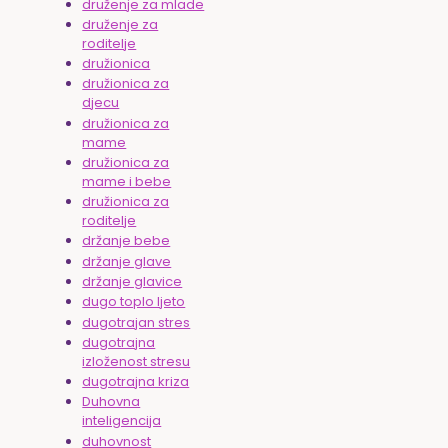
druženje za mlade
druženje za
roditelje
družionica
družionica za
djecu
družionica za
mame
družionica za
mame i bebe
družionica za
roditelje
držanje bebe
držanje glave
držanje glavice
dugo toplo ljeto
dugotrajan stres
dugotrajna
izloženost stresu
dugotrajna kriza
Duhovna
inteligencija
duhovnost