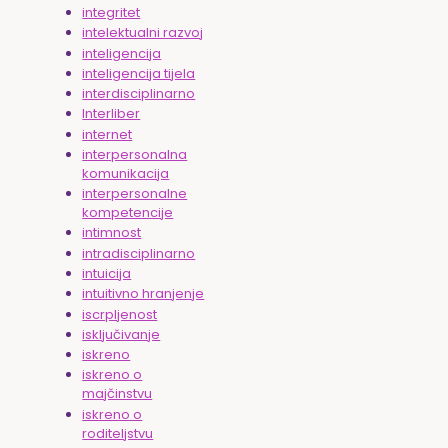
integritet
intelektualni razvoj
inteligencija
inteligencija tijela
interdisciplinarno
Interliber
internet
interpersonalna
komunikacija
interpersonalne
kompetencije
intimnost
intradisciplinarno
intuicija
intuitivno hranjenje
iscrpljenost
isključivanje
iskreno
iskreno o
majčinstvu
iskreno o
roditeljstvu