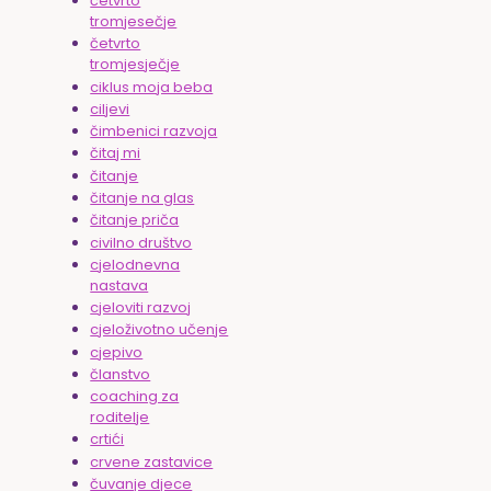
četvrto
tromjesečje
četvrto
tromjesječje
ciklus moja beba
ciljevi
čimbenici razvoja
čitaj mi
čitanje
čitanje na glas
čitanje priča
civilno društvo
cjelodnevna
nastava
cjeloviti razvoj
cjeloživotno učenje
cjepivo
članstvo
coaching za
roditelje
crtići
crvene zastavice
čuvanje djece