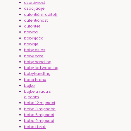
asertivnost
asocijacije
autentični roditelji
autentičnost
autoritet
babica
babinjača
babinje
baby blues
baby cafe
baby handling
baby led weaning
babyhandling
baca hranu
bajke
bajke u radu s
djecom
beba 12 mjeseci
beba 3 mjeseca
beba 6 mjeseci
beba 9 mjeseci
beba i brak