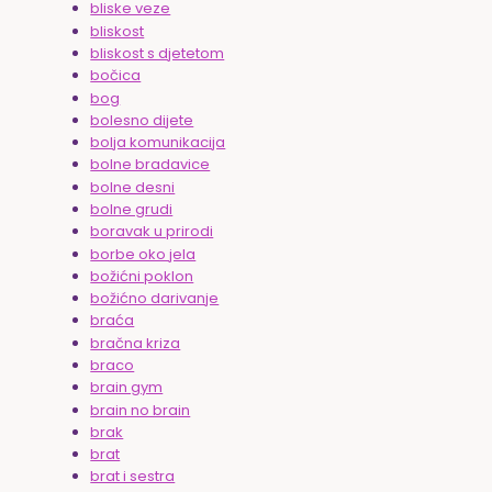
bliske veze
bliskost
bliskost s djetetom
bočica
bog
bolesno dijete
bolja komunikacija
bolne bradavice
bolne desni
bolne grudi
boravak u prirodi
borbe oko jela
božićni poklon
božićno darivanje
braća
bračna kriza
braco
brain gym
brain no brain
brak
brat
brat i sestra