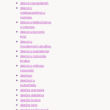
djeca razvedenih
djeca s
odstupanjima u
razvoju
djeca s teškoćama
u razvoju
djeca u korona
krizi
djeca u
modernom društvu
djeca u pandemiji
djeca u razvodu
braka
djeca u vrtlogu
razvoda
dječaci
dječaci u
pubertetu
dječja agresija
dječja debljina
dječja hrana
dječja igra
dječja književnost