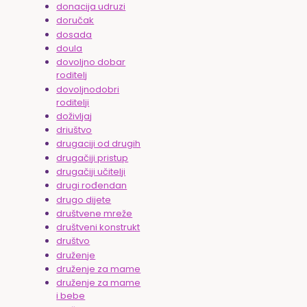
donacija udruzi
doručak
dosada
doula
dovoljno dobar
roditelj
dovoljnodobri
roditelji
doživljaj
driuštvo
drugaciji od drugih
drugačiji pristup
drugačiji učitelji
drugi rođendan
drugo dijete
društvene mreže
društveni konstrukt
društvo
druženje
druženje za mame
druženje za mame
i bebe