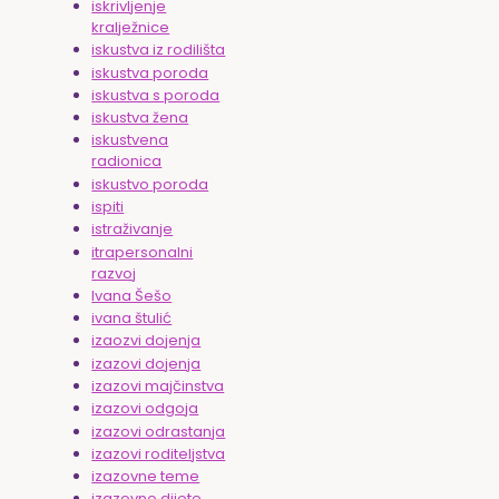
iskrivljenje
kralježnice
iskustva iz rodilišta
iskustva poroda
iskustva s poroda
iskustva žena
iskustvena
radionica
iskustvo poroda
ispiti
istraživanje
itrapersonalni
razvoj
Ivana Šešo
ivana štulić
izaozvi dojenja
izazovi dojenja
izazovi majčinstva
izazovi odgoja
izazovi odrastanja
izazovi roditeljstva
izazovne teme
izazovno dijete