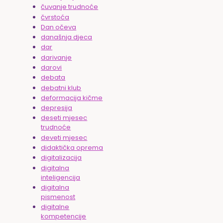
čuvanje trudnoće
čvrstoća
Dan očeva
današnja djeca
dar
darivanje
darovi
debata
debatni klub
deformacija kičme
depresija
deseti mjesec
trudnoće
deveti mjesec
didaktička oprema
digitalizacija
digitalna
inteligencija
digitalna
pismenost
digitalne
kompetencije