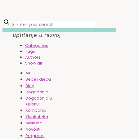
✕
uplitanje u razvoj
Categories
Tags
Authors
Show all
All
Bebe i djeca
Blog
Događanja
Događanja u
Klubku
Kampanja
Klubkoteka
MisliOna
Novosti
Programi