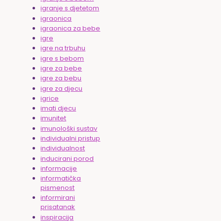
igranje s djetetom
igraonica
igraonica za bebe
igre
igre na trbuhu
igre s bebom
igre za bebe
igre za bebu
igre za djecu
igrice
imati djecu
imunitet
imunološki sustav
individualni pristup
individualnost
inducirani porod
informacije
informatička
pismenost
informirani
prisatanak
inspiracija