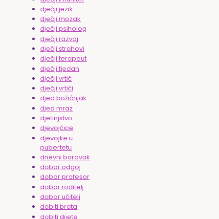
dječji jezik
dječji mozak
dječji psiholog
dječji razvoj
dječji strahovi
dječji terapeut
dječji tjedan
dječji vrtić
dječji vrtići
djed božićnjak
djed mraz
djetinjstvo
djevojčice
djevojke u
pubertetu
dnevni boravak
dobar odgoj
dobar profesor
dobar roditelj
dobar učitelj
dobiti brata
dobiti dijete