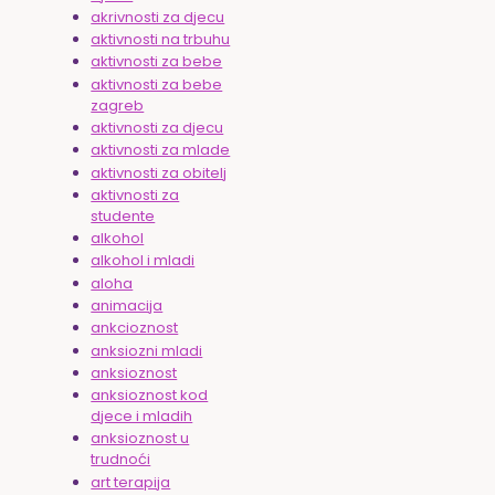
akrivnosti za djecu
aktivnosti na trbuhu
aktivnosti za bebe
aktivnosti za bebe
zagreb
aktivnosti za djecu
aktivnosti za mlade
aktivnosti za obitelj
aktivnosti za
studente
alkohol
alkohol i mladi
aloha
animacija
ankcioznost
anksiozni mladi
anksioznost
anksioznost kod
djece i mladih
anksioznost u
trudnoći
art terapija