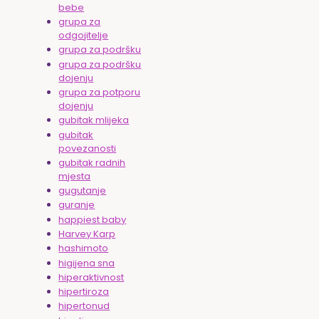
bebe
grupa za
odgojitelje
grupa za podršku
grupa za podršku
dojenju
grupa za potporu
dojenju
gubitak mlijeka
gubitak
povezanosti
gubitak radnih
mjesta
gugutanje
guranje
happiest baby
Harvey Karp
hashimoto
higijena sna
hiperaktivnost
hipertiroza
hipertonud