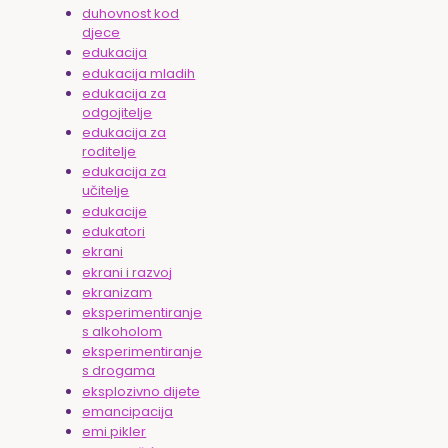
duhovnost kod
djece
edukacija
edukacija mladih
edukacija za
odgojitelje
edukacija za
roditelje
edukacija za
učitelje
edukacije
edukatori
ekrani
ekrani i razvoj
ekranizam
eksperimentiranje
s alkoholom
eksperimentiranje
s drogama
eksplozivno dijete
emancipacija
emi pikler