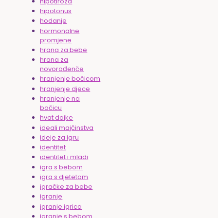
hipotiroza
hipotonus
hodanje
hormonalne
promjene
hrana za bebe
hrana za
novorođenče
hranjenje bočicom
hranjenje djece
hranjenje na
bočicu
hvat dojke
ideali majčinstva
ideje za igru
identitet
identitet i mladi
igra s bebom
igra s djetetom
igračke za bebe
igranje
igranje igrica
igranje s bebom