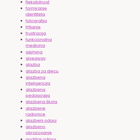
fleksibilnost
formiranje
identiteta
fotografija
frfljanje
frustracija
funkcionalna
medicina
gejming
giveaway
glazba
glazba za djecu
glazbena
inteligencija
glazbena
pedagogija
glazbena škola
glazbene
radionice
glazbeni odgoj
glazbeno
obrazovanje
godišnji odmor