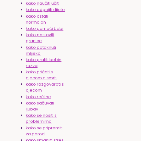
kako naučiti učiti
kako odgojiti dijete
kako ostati
normalan
kako pomoći bebi
kako postaviti
granice
kako potaknuti
mlijeko
kako pratiti bebin
razvoj
kako pričati s
djecom o smrti
kako razgovarati s
djecom
kako reći ne
kako sačuvati
ljubav
kako se nositi s
problemima
kako se pripremiti
za porod
kako smanjiti stres