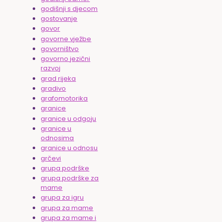
godišnji s djecom
gostovanje
govor
govorne vježbe
govorništvo
govorno jezični
razvoj
grad rijeka
gradivo
grafomotorika
granice
granice u odgoju
granice u
odnosima
granice u odnosu
grčevi
grupa podrške
grupa podrške za
mame
grupa za igru
grupa za mame
grupa za mame i