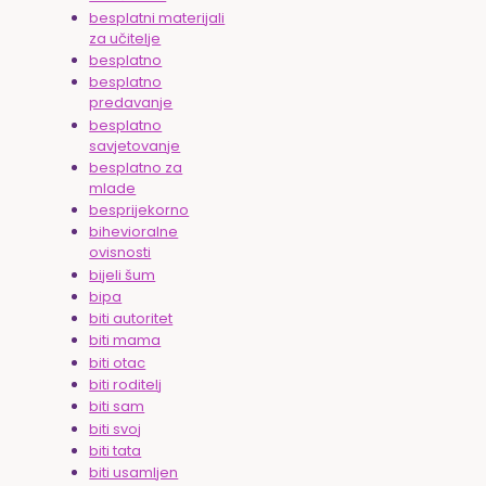
besplatni materijali
za učitelje
besplatno
besplatno
predavanje
besplatno
savjetovanje
besplatno za
mlade
besprijekorno
bihevioralne
ovisnosti
bijeli šum
bipa
biti autoritet
biti mama
biti otac
biti roditelj
biti sam
biti svoj
biti tata
biti usamljen