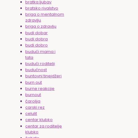
bratka ljubav
bratsko rivalstvo
briga o mentalnom
zdravlju
briga o zdravlju
budi dobar
budi dobra
budi dobro
budući mama i
tata
budući roditelji
budućnost
buntovni tinejdžeri
burn out
burne reakcije
burnout
čarolija
carski rez
celulit
centar klubko
centar za roditelje
klubko