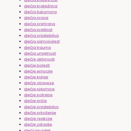
dječja kralježnica
dječja ljubomora
dječja prava
dječja prehrana
dječja pretilost
dječja prijateljstva
dječja samosvijest
dječja trauma
dječja umjetnost
dječje aktivnosti
dječje bolesti
dječje emocije
dječje knjige
dječje obaveze
dječje pjesmice
dječje potrebe
dječje priče
dječje prijateljstvo
dječje prkošenje
dječje reakcije
dječje zdravlje
dječji imunitet