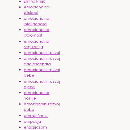
Emina Pršić
emocionalna
bliskost
emocionalna
inteligencija
emocionalna
otpornost
emocionalna
regulacija
emocionalni razvoj
emocionalni razvoj
adolescenata
emocionalni razvoj
bebe
emocionalni razvoj
djece
emocionalno
nasilje
emozionalni razvoj
bebe
empatičnost
empatija
entuzijazam