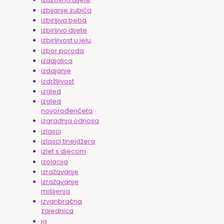
izbijanje zubića
izbirljiva beba
izbirljivo dijete
izbirljivost u jelu
izbor poroda
izdajalica
izdajanje
izdržljivost
izgled
izgled
novorođenčeta
izgradnja odnosa
izlasci
izlasci tinejdžera
izlet s djecom
izolacija
izražavanje
izražavanje
mišljenja
izvanbračna
zajednica
ja