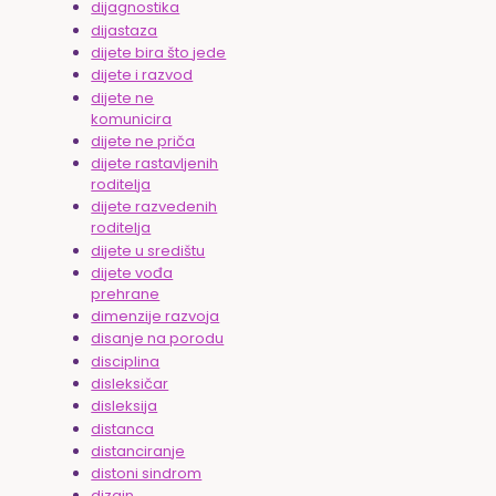
dijagnostika
dijastaza
dijete bira što jede
dijete i razvod
dijete ne
komunicira
dijete ne priča
dijete rastavljenih
roditelja
dijete razvedenih
roditelja
dijete u središtu
dijete vođa
prehrane
dimenzije razvoja
disanje na porodu
disciplina
disleksičar
disleksija
distanca
distanciranje
distoni sindrom
dizajn