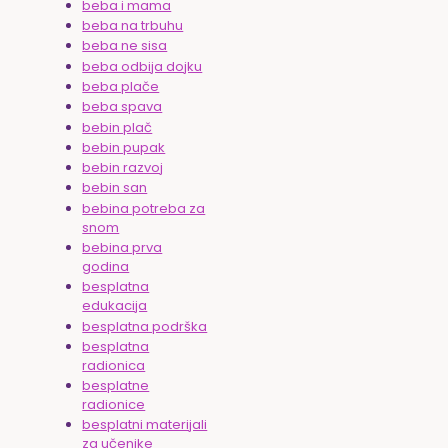
beba i mama
beba na trbuhu
beba ne sisa
beba odbija dojku
beba plače
beba spava
bebin plač
bebin pupak
bebin razvoj
bebin san
bebina potreba za
snom
bebina prva
godina
besplatna
edukacija
besplatna podrška
besplatna
radionica
besplatne
radionice
besplatni materijali
za učenike