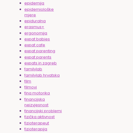
epidemija
epidemiološke
mjere
epiduralna
erasmus+
ergonomija
expat babies
expat cafe
expat parenting
expat parents
expats in zagreb
familylab
familylab hrvatska
film
filmovi
fina motorika
financijska
neizvjesnost
financijski problemi
fizička aktivnost
fizioterapeut
fizioterapija