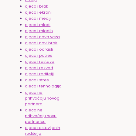
djeca i brak
djeca i ekrani
djeca i mediji
djeca i mladi
djeca i mladih
djeca i nova veza
djeca i novi brak
djeca i odrasli
djeca i potres
djeca i rastava
djeca i razvod
djeca i roditelji
djeca i stres
djeca i tehnologija
djeca ne
prihvaćaju novog
partnera
djeca ne
prihvaćaju novu
partnericu
djeca rastavljenih
roditelja