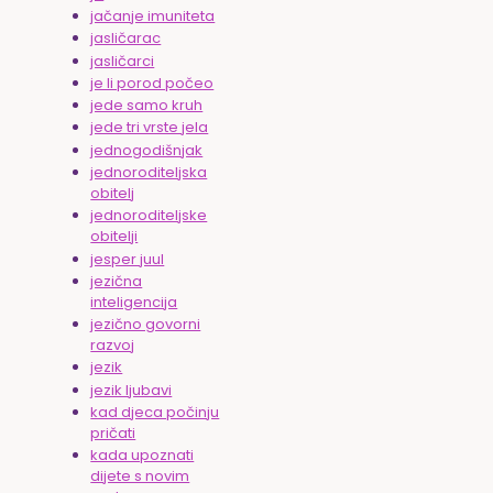
jačanje imuniteta
jasličarac
jasličarci
je li porod počeo
jede samo kruh
jede tri vrste jela
jednogodišnjak
jednoroditeljska
obitelj
jednoroditeljske
obitelji
jesper juul
jezična
inteligencija
jezično govorni
razvoj
jezik
jezik ljubavi
kad djeca počinju
pričati
kada upoznati
dijete s novim