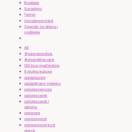
Roditelji
Suradnici
Teme
Uncategorized
Zagreb za djecu i
roditelje
All
#nepobjedive
#sharethecare
100 lica majčinstva
5 jezika ljubavi
adaptacija
adaptirano mlijeko
adolescencija
adolescenti
adolescenti i
alkoho
agresija
agresivnost
agresivnost kod
djece