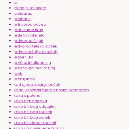
ja
jačanje imuniteta
jasličarac
jasličarci
je li porod počeo
jede samo kruh
jede tri vrste jela
jednogodišnjak
jednoroditeljska obitelj
jednoroditeljske obitelji
jesper juul
jezična inteligencija
jezično govorni razvoj
jezik
jezik ljubavi
kad djeca počinju pričati
kada upoznati dijete s novim partnerom
kaka u pelenu
kako beba spava
kako biti bolji odgojitelj
kako biti bolji roditelj
kako biti bolji učitelj
kako biti dobar roditelj
kako da dijete jede zdravo