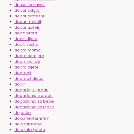
dnevni boravak
dobar odgoj
dobar profesor
dobar roditelj
dobar učitelj
dobiti brata
dobiti dijete
dobiti sestru
dobra mama
dobre namjere
dobri roditelji
dobro dijete
dobrobit
dobrobit djece
dodir
događaji u gradu
događanja u gradu
događanja za bebe
događanja za djecu
dojenče
dokumentarni film
dolazak bebe
dolazak djeteta