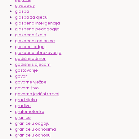
giveaway
glazba
glazba za djecu
glazbena inteligencija
glazbena pedagogija
glazbena škola
glazbene radionice
glazbeni odgoj
glazbeno obrazovanje
godišnji odmor
godišnji s djecom
gostovanje
govor
govorne vježbe
govorništvo
govorno jezični razvoj
grad rijeka
gradivo
grafomotorika
granice
granice u odgoju
granice u odnosima
granice u odnosu