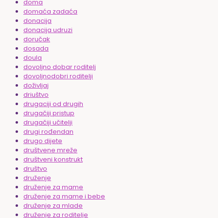
doma
domaća zadaća
donacija
donacija udruzi
doručak
dosada
doula
dovoljno dobar roditelj
dovoljnodobri roditelji
doživljaj
driuštvo
drugaciji od drugih
drugačiji pristup
drugačiji učitelji
drugi rođendan
drugo dijete
društvene mreže
društveni konstrukt
društvo
druženje
druženje za mame
druženje za mame i bebe
druženje za mlade
druženje za roditelje