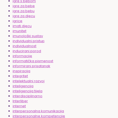
igre s bebom
igre za bebe
igre za bebu
igre za djecu
igrice
imati djecu
imunitet
imunološki sustav
individualni pristup
individualnost
inducirani porod
informacije
informatička pismenost
informirani prisatanak
inspiracija
integritet
intelektualni razvoj
inteligencija
inteligencija tijela
interdisciplinarno
Interliber
internet
interpersonalna komunikacija
interpersonalne kompetencije