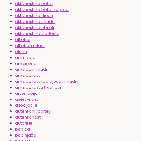
aktivnosti za bebe
aktivnosti za bebe zagreb
aktivnosti za djecu
aktivnosti za mlade
aktivnosti za obitelj
aktivnosti za studente
alkohol
alkohol i mladi
aloha
animacija
ankcioznost
anksiozni mladi
anksioznost
anksioznost kod djece i mladih
anksioznost u trudnoći
art terapija
asertivnost
asocijacije
autentični roditelji
autentičnost
autoritet
babica
babinjača