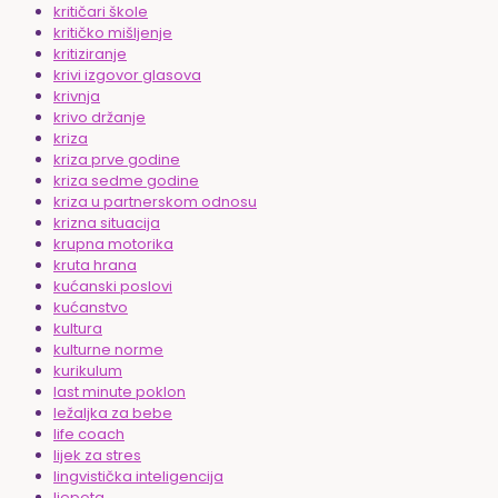
kritičari škole
kritičko mišljenje
kritiziranje
krivi izgovor glasova
krivnja
krivo držanje
kriza
kriza prve godine
kriza sedme godine
kriza u partnerskom odnosu
krizna situacija
krupna motorika
kruta hrana
kućanski poslovi
kućanstvo
kultura
kulturne norme
kurikulum
last minute poklon
ležaljka za bebe
life coach
lijek za stres
lingvistička inteligencija
ljepota