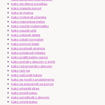
kako da djeca surađuju
kako izgleda porod
kako je mama
kako motivirati učenike
kako napreduje beba
kako naučiti matematiku
kako naučiti učiti
kako odgojiti dijete
kako ostati normalan
kako pomoći bebi
kako postaviti granice
kako potaknuti mlijeko
kako pratiti bebin razvoj
kako pričati s djecom o smrti
kako razgovarati s djecom
kako reći ne
kako sačuvati ljubav
kako se nositi s problemima
kako se pripremiti za porod
kako smanjiti stres
kako smiriti bebu
kako surađivati s djecom
kako umiriti bebu