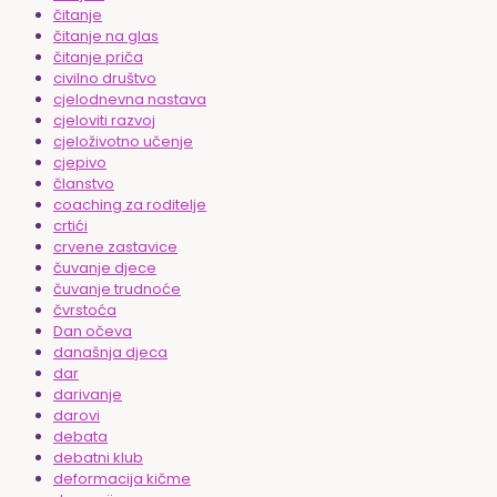
čitanje
čitanje na glas
čitanje priča
civilno društvo
cjelodnevna nastava
cjeloviti razvoj
cjeloživotno učenje
cjepivo
članstvo
coaching za roditelje
crtići
crvene zastavice
čuvanje djece
čuvanje trudnoće
čvrstoća
Dan očeva
današnja djeca
dar
darivanje
darovi
debata
debatni klub
deformacija kičme