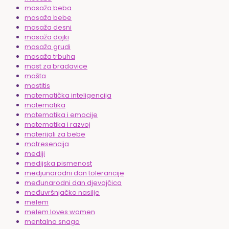
masaža beba
masaža bebe
masaža desni
masaža dojki
masaža grudi
masaža trbuha
mast za bradavice
mašta
mastitis
matematička inteligencija
matematika
matematika i emocije
matematika i razvoj
materijali za bebe
matresencija
mediji
medijska pismenost
medjunarodni dan tolerancije
međunarodni dan djevojčica
međuvršnjačko nasilje
melem
melem loves women
mentalna snaga