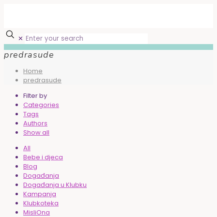
✕
predrasude
Home
predrasude
Filter by
Categories
Tags
Authors
Show all
All
Bebe i djeca
Blog
Događanja
Događanja u Klubku
Kampanja
Klubkoteka
MisliOna