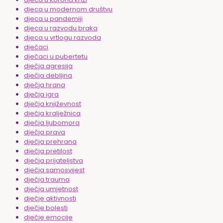
djeca u modernom društvu
djeca u pandemiji
djeca u razvodu braka
djeca u vrtlogu razvoda
dječaci
dječaci u pubertetu
dječja agresija
dječja debljina
dječja hrana
dječja igra
dječja književnost
dječja kralježnica
dječja ljubomora
dječja prava
dječja prehrana
dječja pretilost
dječja prijateljstva
dječja samosvijest
dječja trauma
dječja umjetnost
dječje aktivnosti
dječje bolesti
dječje emocije