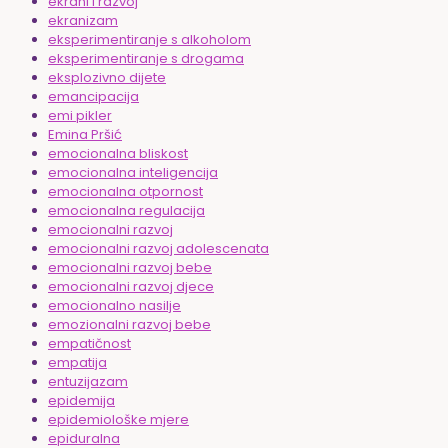
ekrani i razvoj
ekranizam
eksperimentiranje s alkoholom
eksperimentiranje s drogama
eksplozivno dijete
emancipacija
emi pikler
Emina Pršić
emocionalna bliskost
emocionalna inteligencija
emocionalna otpornost
emocionalna regulacija
emocionalni razvoj
emocionalni razvoj adolescenata
emocionalni razvoj bebe
emocionalni razvoj djece
emocionalno nasilje
emozionalni razvoj bebe
empatičnost
empatija
entuzijazam
epidemija
epidemiološke mjere
epiduralna