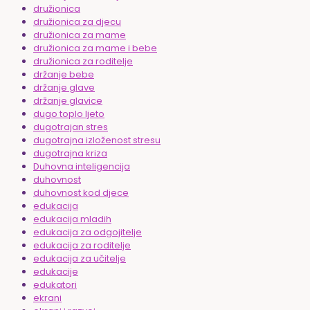
družionica
družionica za djecu
družionica za mame
družionica za mame i bebe
družionica za roditelje
držanje bebe
držanje glave
držanje glavice
dugo toplo ljeto
dugotrajan stres
dugotrajna izloženost stresu
dugotrajna kriza
Duhovna inteligencija
duhovnost
duhovnost kod djece
edukacija
edukacija mladih
edukacija za odgojitelje
edukacija za roditelje
edukacija za učitelje
edukacije
edukatori
ekrani