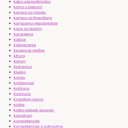
kako uspavati bebu
kamo s bebom
kampa za mlade
kampa za tinejdžere
kampanja nepobjedive
kaos za stolom
karantena
kašice
kažnjavanje
kegelove vježbe
kifoza
kishon
klokanica
klupko
knjiga
književnost
knjižnica
kod kuće
kognitivni razvoj
kolike
koliko bebeb spavaju
kolostrum
kompetencije
kompetencije u odnosima