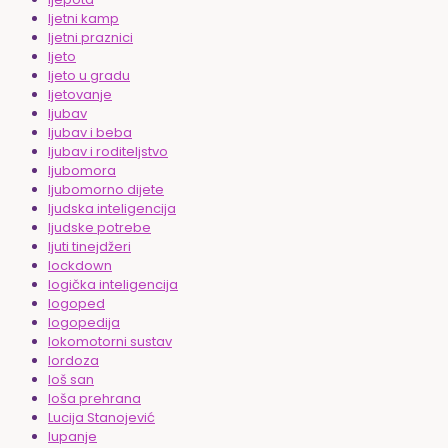
ljetni kamp
ljetni praznici
ljeto
ljeto u gradu
ljetovanje
ljubav
ljubav i beba
ljubav i roditeljstvo
ljubomora
ljubomorno dijete
ljudska inteligencija
ljudske potrebe
ljuti tinejdžeri
lockdown
logička inteligencija
logoped
logopedija
lokomotorni sustav
lordoza
loš san
loša prehrana
Lucija Stanojević
lupanje