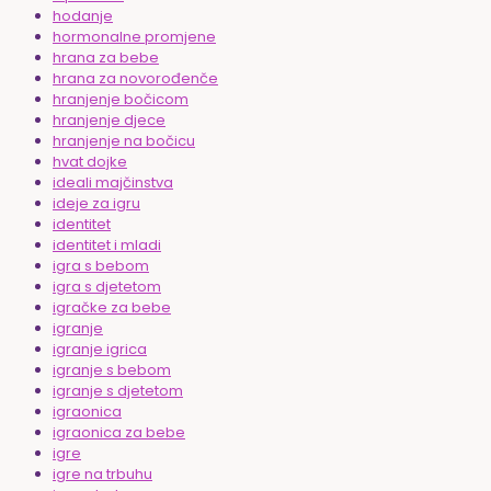
hodanje
hormonalne promjene
hrana za bebe
hrana za novorođenče
hranjenje bočicom
hranjenje djece
hranjenje na bočicu
hvat dojke
ideali majčinstva
ideje za igru
identitet
identitet i mladi
igra s bebom
igra s djetetom
igračke za bebe
igranje
igranje igrica
igranje s bebom
igranje s djetetom
igraonica
igraonica za bebe
igre
igre na trbuhu