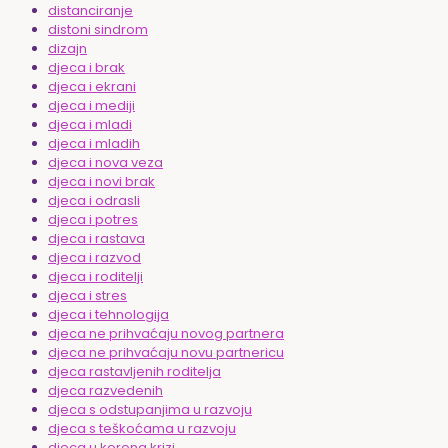
distanciranje
distoni sindrom
dizajn
djeca i brak
djeca i ekrani
djeca i mediji
djeca i mladi
djeca i mladih
djeca i nova veza
djeca i novi brak
djeca i odrasli
djeca i potres
djeca i rastava
djeca i razvod
djeca i roditelji
djeca i stres
djeca i tehnologija
djeca ne prihvaćaju novog partnera
djeca ne prihvaćaju novu partnericu
djeca rastavljenih roditelja
djeca razvedenih
djeca s odstupanjima u razvoju
djeca s teškoćama u razvoju
djeca u korona krizi