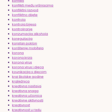
konflikti
konflikti među vršnjacima
konfliktni razvod
konfliktno dijete
kontrola
kontrola bijesa
kontroliranje
konzumacija alkohola
koregulacija
koristan poklon
korištenje mobitela
korona
korona kriza
korona virus
korona virus i djeca
kounikacija s djecom
kraj školske godine
kralježnica
kreativna nastava
kreativna snaga
kreativna učionica
kreativne aktivnosti
kreativnost
kreativnost u radu