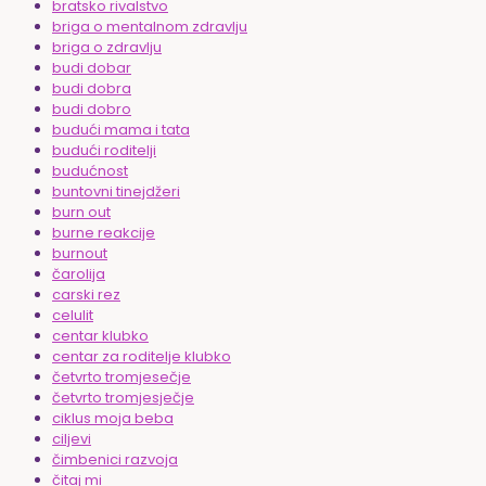
bratsko rivalstvo
briga o mentalnom zdravlju
briga o zdravlju
budi dobar
budi dobra
budi dobro
budući mama i tata
budući roditelji
budućnost
buntovni tinejdžeri
burn out
burne reakcije
burnout
čarolija
carski rez
celulit
centar klubko
centar za roditelje klubko
četvrto tromjesečje
četvrto tromjesječje
ciklus moja beba
ciljevi
čimbenici razvoja
čitaj mi