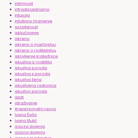
intimnost
intradisciplinarno
intuicija
intuitivno hranjenje
iscrpljenost
isključivanje
iskreno
iskreno o majčinstvu
iskreno o roditeljstvu
iskrivljenje kralježnice
iskustva iz rodilišta
iskustva poroda
iskustva s poroda
iskustva žena
iskustvena radionica
iskustvo poroda
ispiti
istraživanje
itrapersonalni razvoj
Ivana Šešo
ivana štulić
izaozvi dojenja
izazovi dojenja