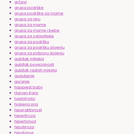
grčevi
grupa podrške
grupa podrške za mame
grupa za igru
grupa za mame
grupa za mame i bebe
grupa za odgojitelje
grupa za podršku
grupa za podršku dojenju
grupa za potporu dojenju
gubitak mlijeka
gubitak povezanosti
gubitak radnih mjesta
gugutanje
guranje
happiest baby
Harvey Karp
hashimoto
higijena sna
hiperaktivnost
hipertiroza
hipertonud
hipotiroza
hipotonus