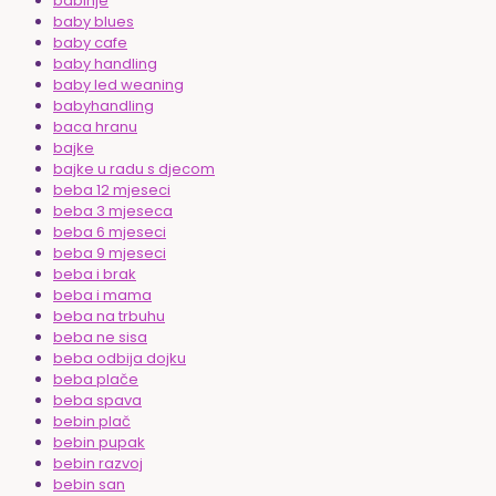
babinje
baby blues
baby cafe
baby handling
baby led weaning
babyhandling
baca hranu
bajke
bajke u radu s djecom
beba 12 mjeseci
beba 3 mjeseca
beba 6 mjeseci
beba 9 mjeseci
beba i brak
beba i mama
beba na trbuhu
beba ne sisa
beba odbija dojku
beba plače
beba spava
bebin plač
bebin pupak
bebin razvoj
bebin san