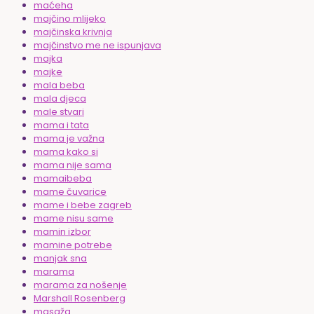
maćeha
majčino mlijeko
majčinska krivnja
majčinstvo me ne ispunjava
majka
majke
mala beba
mala djeca
male stvari
mama i tata
mama je važna
mama kako si
mama nije sama
mamaibeba
mame čuvarice
mame i bebe zagreb
mame nisu same
mamin izbor
mamine potrebe
manjak sna
marama
marama za nošenje
Marshall Rosenberg
masaža