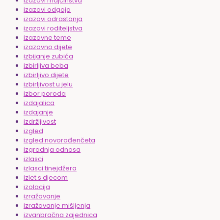
izazovi majčinstva
izazovi odgoja
izazovi odrastanja
izazovi roditeljstva
izazovne teme
izazovno dijete
izbijanje zubića
izbirljiva beba
izbirljivo dijete
izbirljivost u jelu
izbor poroda
izdajalica
izdajanje
izdržljivost
izgled
izgled novorođenčeta
izgradnja odnosa
izlasci
izlasci tinejdžera
izlet s djecom
izolacija
izražavanje
izražavanje mišljenja
izvanbračna zajednica