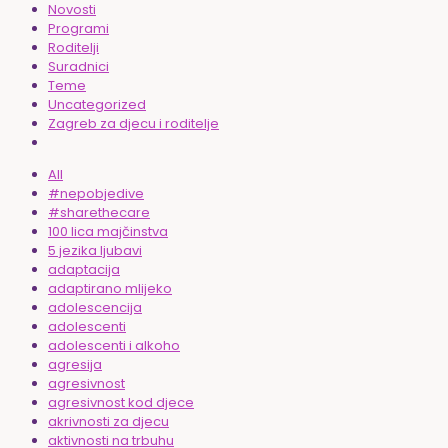
Novosti
Programi
Roditelji
Suradnici
Teme
Uncategorized
Zagreb za djecu i roditelje
All
#nepobjedive
#sharethecare
100 lica majčinstva
5 jezika ljubavi
adaptacija
adaptirano mlijeko
adolescencija
adolescenti
adolescenti i alkoho
agresija
agresivnost
agresivnost kod djece
akrivnosti za djecu
aktivnosti na trbuhu