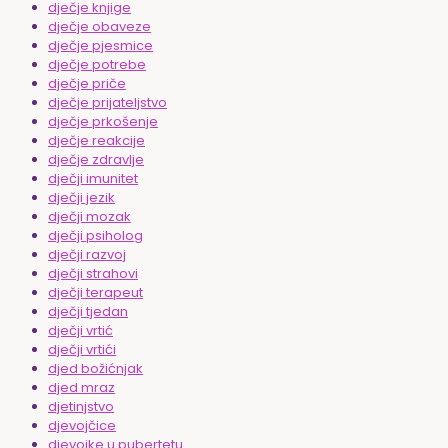
dječje knjige
dječje obaveze
dječje pjesmice
dječje potrebe
dječje priče
dječje prijateljstvo
dječje prkošenje
dječje reakcije
dječje zdravlje
dječji imunitet
dječji jezik
dječji mozak
dječji psiholog
dječji razvoj
dječji strahovi
dječji terapeut
dječji tjedan
dječji vrtić
dječji vrtići
djed božićnjak
djed mraz
djetinjstvo
djevojčice
djevojke u pubertetu