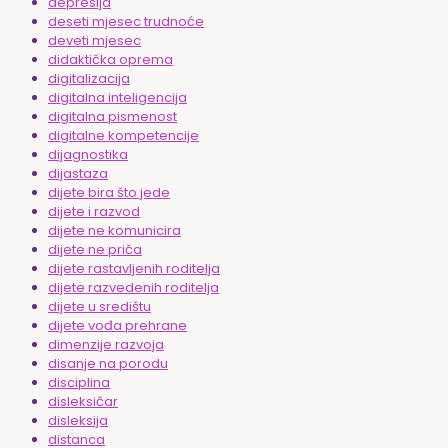
depresija
deseti mjesec trudnoće
deveti mjesec
didaktička oprema
digitalizacija
digitalna inteligencija
digitalna pismenost
digitalne kompetencije
dijagnostika
dijastaza
dijete bira što jede
dijete i razvod
dijete ne komunicira
dijete ne priča
dijete rastavljenih roditelja
dijete razvedenih roditelja
dijete u središtu
dijete vođa prehrane
dimenzije razvoja
disanje na porodu
disciplina
disleksičar
disleksija
distanca