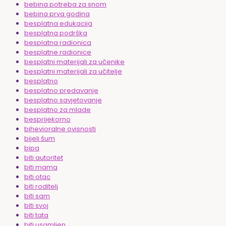
bebina potreba za snom
bebina prva godina
besplatna edukacija
besplatna podrška
besplatna radionica
besplatne radionice
besplatni materijali za učenike
besplatni materijali za učitelje
besplatno
besplatno predavanje
besplatno savjetovanje
besplatno za mlade
besprijekorno
bihevioralne ovisnosti
bijeli šum
bipa
biti autoritet
biti mama
biti otac
biti roditelj
biti sam
biti svoj
biti tata
biti usamljen