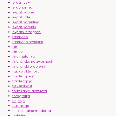
erasmus+
ergonomija
expat babies
expat cafe
expat parenting
expat parents
expats in zagreb
familylab
familylab hrvatska
film
filmovi
fina motorika
financijska neizvjesnost
financijski problemi
fizička aktivnost
fizioterapeut
fizioterapija
fleksibilnost
formiranje identiteta
fotografija
frfljanje
frustracija
funkcionalna medicina
gejming