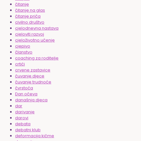
čitanje
čitanje na glas
čitanje priča
civilno društvo
cjelodnevna nastava
cjeloviti razvoj
cjeloživotno učenje
cjepivo
članstvo
coaching za roditelje
crtići
crvene zastavice
čuvanje djece
čuvanje trudnoće
čvrstoća
Dan očeva
današnja djeca
dar
darivanje
darovi
debata
debatni klub
deformacija kičme