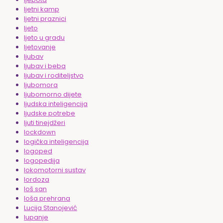
ljetni kamp
ljetni praznici
ljeto
ljeto u gradu
ljetovanje
ljubav
ljubav i beba
ljubav i roditeljstvo
ljubomora
ljubomorno dijete
ljudska inteligencija
ljudske potrebe
ljuti tinejdžeri
lockdown
logička inteligencija
logoped
logopedija
lokomotorni sustav
lordoza
loš san
loša prehrana
Lucija Stanojević
lupanje