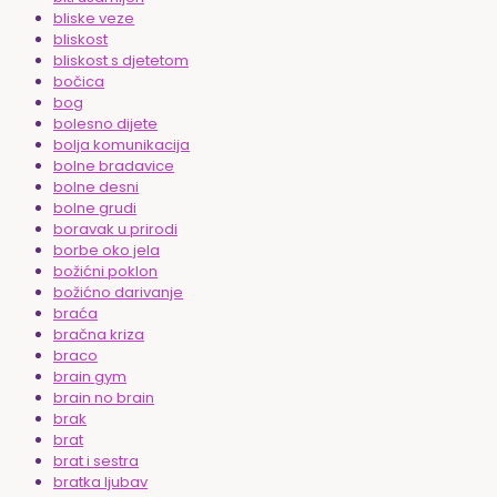
bliske veze
bliskost
bliskost s djetetom
bočica
bog
bolesno dijete
bolja komunikacija
bolne bradavice
bolne desni
bolne grudi
boravak u prirodi
borbe oko jela
božićni poklon
božićno darivanje
braća
bračna kriza
braco
brain gym
brain no brain
brak
brat
brat i sestra
bratka ljubav