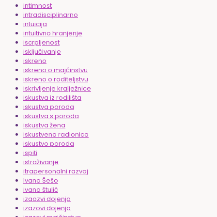
intimnost
intradisciplinarno
intuicija
intuitivno hranjenje
iscrpljenost
isključivanje
iskreno
iskreno o majčinstvu
iskreno o roditeljstvu
iskrivljenje kralježnice
iskustva iz rodilišta
iskustva poroda
iskustva s poroda
iskustva žena
iskustvena radionica
iskustvo poroda
ispiti
istraživanje
itrapersonalni razvoj
Ivana Šešo
ivana štulić
izaozvi dojenja
izazovi dojenja