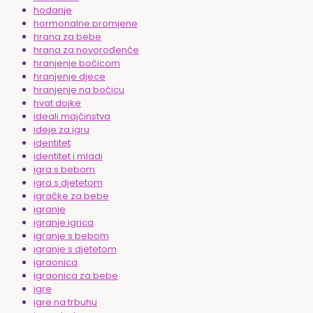
hodanje
hormonalne promjene
hrana za bebe
hrana za novorođenče
hranjenje bočicom
hranjenje djece
hranjenje na bočicu
hvat dojke
ideali majčinstva
ideje za igru
identitet
identitet i mladi
igra s bebom
igra s djetetom
igračke za bebe
igranje
igranje igrica
igranje s bebom
igranje s djetetom
igraonica
igraonica za bebe
igre
igre na trbuhu