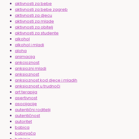
aktivnosti za bebe
aktivnosti za bebe zagreb
aktivnosti za djecu
aktivnosti za mlade
aktivnosti za obitelj
aktivnosti za studente
alkohol
alkohol i mladi
aloha
animacija
ankcioznost
anksiozni mladi
anksioznost
anksioznost kod djece i mladih
anksioznost u trudnoći
art terapija
asertivnost
asocijacije
autentični roditelji
autentičnost
autoritet
babica
babinjača