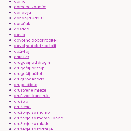
doma
domaća zadaća
donacija
donacija udruzi
doručak
dosada
doula
dovoljno dobar roditelj
dovoljnodobri roditelji
doživljaj
driuštvo
drugaciji od drugih
drugačiji pristup
drugačiji učitelji
drugi rođendan
drugo dijete
društvene mreže
društveni konstrukt
društvo
druženje
druženje za mame
druženje za mame i bebe
druženje za mlade
druženje za roditelje