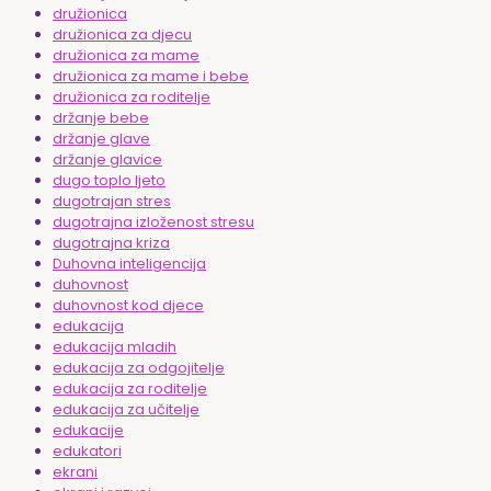
družionica
družionica za djecu
družionica za mame
družionica za mame i bebe
družionica za roditelje
držanje bebe
držanje glave
držanje glavice
dugo toplo ljeto
dugotrajan stres
dugotrajna izloženost stresu
dugotrajna kriza
Duhovna inteligencija
duhovnost
duhovnost kod djece
edukacija
edukacija mladih
edukacija za odgojitelje
edukacija za roditelje
edukacija za učitelje
edukacije
edukatori
ekrani