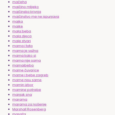
maćeha
majčino mlijeko
majčinska krivnja
majčinstvo me ne ispunjava
majka
majke
mala beba
mala djeca
male stvari
mama i tata
mama je važna
mama kako si
mama nije sama
mamaibeba
mame čuvarice
mame i bebe zagreb
mame nisu same
mamin izbor
mamine potrebe
manjak sna
marama
marama za nošenje
Marshall Rosenberg
masaža