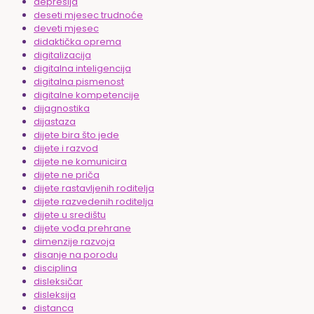
depresija
deseti mjesec trudnoće
deveti mjesec
didaktička oprema
digitalizacija
digitalna inteligencija
digitalna pismenost
digitalne kompetencije
dijagnostika
dijastaza
dijete bira što jede
dijete i razvod
dijete ne komunicira
dijete ne priča
dijete rastavljenih roditelja
dijete razvedenih roditelja
dijete u središtu
dijete vođa prehrane
dimenzije razvoja
disanje na porodu
disciplina
disleksičar
disleksija
distanca