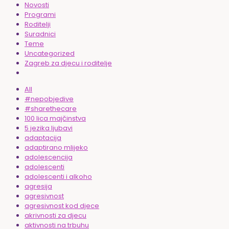
Novosti
Programi
Roditelji
Suradnici
Teme
Uncategorized
Zagreb za djecu i roditelje
All
#nepobjedive
#sharethecare
100 lica majčinstva
5 jezika ljubavi
adaptacija
adaptirano mlijeko
adolescencija
adolescenti
adolescenti i alkoho
agresija
agresivnost
agresivnost kod djece
akrivnosti za djecu
aktivnosti na trbuhu