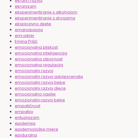
ekrani i razvoj
ekranizam
eksperimentiranje s alkoholom
eksperimentiranje s drogama
eksplozivno dijete
emancipacija
emi pikler
Emina Pršić
emocionalna bliskost
emocionalna inteligencija
emocionalna otpornost
emocionalna regulacija
emocionalni razvoj
emocionalni razvoj adolescenata
emocionalni razvoj bebe
emocionalni razvoj djece
emocionalno nasilje
emozionalni razvoj bebe
empatičnost
empatija
entuzijazam
epidemija
epidemiološke mjere
epiduralna