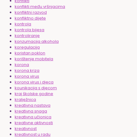
konflikti
konflikti među vršnjacima
konfliktni razvod
konfliktno dijete
kontrola
kontrola bijesa
kontroliranje
konzumacija alkohola
koregulacija
koristan poklon
korištenje mobitela
korona
korona kriza
korona virus
korona virus i djeca
kounikacija s djecom
kraj školske godine
kralježnica
kreativna nastava
kreativna snaga
kreativna učionica
kreativne aktivnosti
kreativnost
kreativnost u radu