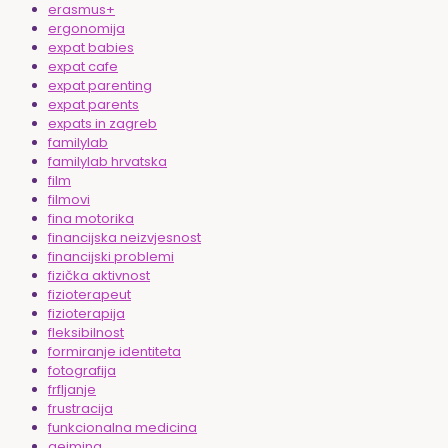
erasmus+
ergonomija
expat babies
expat cafe
expat parenting
expat parents
expats in zagreb
familylab
familylab hrvatska
film
filmovi
fina motorika
financijska neizvjesnost
financijski problemi
fizička aktivnost
fizioterapeut
fizioterapija
fleksibilnost
formiranje identiteta
fotografija
frfljanje
frustracija
funkcionalna medicina
gejming