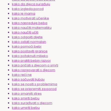
kako da djeca surađuju
kako izgleda porod
kako je mama
kako motivirati učenike
kako napreduje beba
kako naučiti matematiku
kako naučiti učiti
kako odgojiti dijete
kako ostati normalan
kako pomoći bebi
kako postaviti granice
kako potaknuti mlijeko
kako pratiti bebin razvoj
kako pričati s djecom o smrti
kako razgovarati s djecom
kako reći ne
kako sačuvati ljubav
kako se nositi s problemima
kako se pripremiti za porod
kako smanjiti stres
kako smiriti bebu
kako surađivati s djecom
kako umiriti bebu