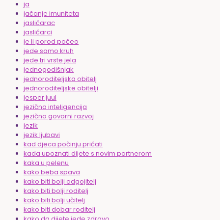
ja
jačanje imuniteta
jasličarac
jasličarci
je li porod počeo
jede samo kruh
jede tri vrste jela
jednogodišnjak
jednoroditeljska obitelj
jednoroditeljske obitelji
jesper juul
jezična inteligencija
jezično govorni razvoj
jezik
jezik ljubavi
kad djeca počinju pričati
kada upoznati dijete s novim partnerom
kaka u pelenu
kako beba spava
kako biti bolji odgojitelj
kako biti bolji roditelj
kako biti bolji učitelj
kako biti dobar roditelj
kako da dijete jede zdravo