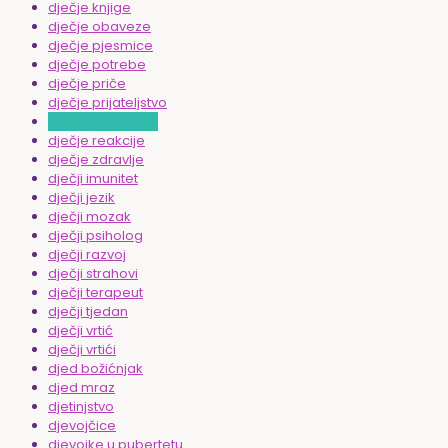
dječje knjige
dječje obaveze
dječje pjesmice
dječje potrebe
dječje priče
dječje prijateljstvo
dječje prkošenje
dječje reakcije
dječje zdravlje
dječji imunitet
dječji jezik
dječji mozak
dječji psiholog
dječji razvoj
dječji strahovi
dječji terapeut
dječji tjedan
dječji vrtić
dječji vrtići
djed božićnjak
djed mraz
djetinjstvo
djevojčice
djevojke u pubertetu