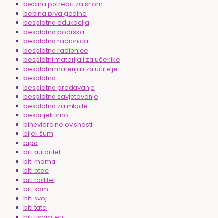
bebina potreba za snom
bebina prva godina
besplatna edukacija
besplatna podrška
besplatna radionica
besplatne radionice
besplatni materijali za učenike
besplatni materijali za učitelje
besplatno
besplatno predavanje
besplatno savjetovanje
besplatno za mlade
besprijekorno
bihevioralne ovisnosti
bijeli šum
bipa
biti autoritet
biti mama
biti otac
biti roditelj
biti sam
biti svoj
biti tata
biti usamljen