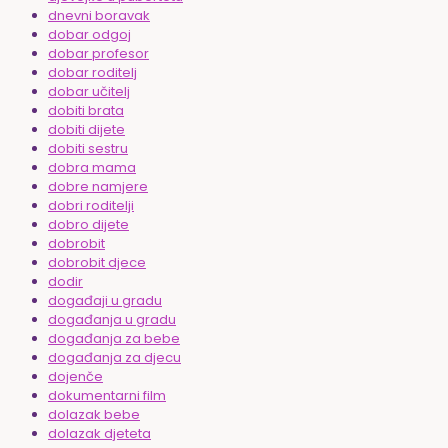
dnevni boravak
dobar odgoj
dobar profesor
dobar roditelj
dobar učitelj
dobiti brata
dobiti dijete
dobiti sestru
dobra mama
dobre namjere
dobri roditelji
dobro dijete
dobrobit
dobrobit djece
dodir
događaji u gradu
događanja u gradu
događanja za bebe
događanja za djecu
dojenče
dokumentarni film
dolazak bebe
dolazak djeteta