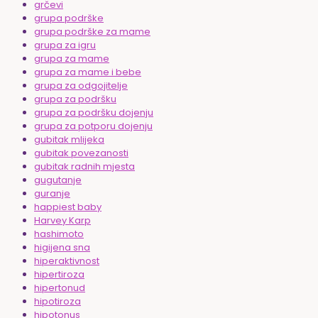
grčevi
grupa podrške
grupa podrške za mame
grupa za igru
grupa za mame
grupa za mame i bebe
grupa za odgojitelje
grupa za podršku
grupa za podršku dojenju
grupa za potporu dojenju
gubitak mlijeka
gubitak povezanosti
gubitak radnih mjesta
gugutanje
guranje
happiest baby
Harvey Karp
hashimoto
higijena sna
hiperaktivnost
hipertiroza
hipertonud
hipotiroza
hipotonus