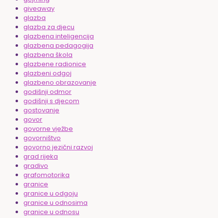
giveaway
glazba
glazba za djecu
glazbena inteligencija
glazbena pedagogija
glazbena škola
glazbene radionice
glazbeni odgoj
glazbeno obrazovanje
godišnji odmor
godišnji s djecom
gostovanje
govor
govorne vježbe
govorništvo
govorno jezični razvoj
grad rijeka
gradivo
grafomotorika
granice
granice u odgoju
granice u odnosima
granice u odnosu