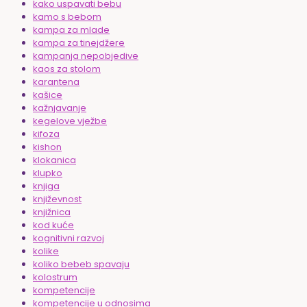
kako uspavati bebu
kamo s bebom
kampa za mlade
kampa za tinejdžere
kampanja nepobjedive
kaos za stolom
karantena
kašice
kažnjavanje
kegelove vježbe
kifoza
kishon
klokanica
klupko
knjiga
književnost
knjižnica
kod kuće
kognitivni razvoj
kolike
koliko bebeb spavaju
kolostrum
kompetencije
kompetencije u odnosima