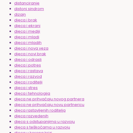
distanciranje
distoni sindrom
dizajn
djeca i brak
djeca i ekrani
djeca i mediji
djeca i mladi
djeca i mladih
djeca i nova veza
djeca i novi brak
djeca i odrasli
djeca i potres
djeca i rastava
djeca i razvod
djeca i roditelji
djeca i stres
djeca i tehnologija
djeca ne prihvaćaju novog partnera
djeca ne prihvaćaju novu partnericu
djeca rastavljenih roditelja
djeca razvedenih
djeca s odstupanjima u razvoju
djeca s teškoćama u razvoju
djeca u korona krizi