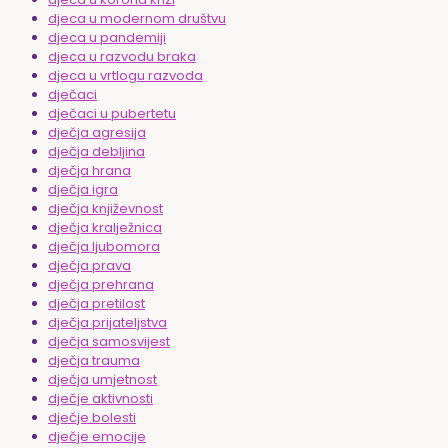
djeca u modernom društvu
djeca u pandemiji
djeca u razvodu braka
djeca u vrtlogu razvoda
dječaci
dječaci u pubertetu
dječja agresija
dječja debljina
dječja hrana
dječja igra
dječja književnost
dječja kralježnica
dječja ljubomora
dječja prava
dječja prehrana
dječja pretilost
dječja prijateljstva
dječja samosvijest
dječja trauma
dječja umjetnost
dječje aktivnosti
dječje bolesti
dječje emocije