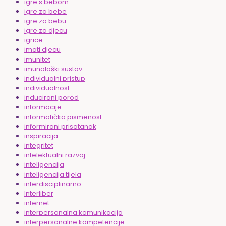
igre s bebom
igre za bebe
igre za bebu
igre za djecu
igrice
imati djecu
imunitet
imunološki sustav
individualni pristup
individualnost
inducirani porod
informacije
informatička pismenost
informirani prisatanak
inspiracija
integritet
intelektualni razvoj
inteligencija
inteligencija tijela
interdisciplinarno
Interliber
internet
interpersonalna komunikacija
interpersonalne kompetencije