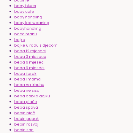
babinje
baby blues
baby cafe
baby handling
baby led weaning
babyhandling
baca hranu
bajke
bajke u radu s djecom
beba 12 mjeseci
beba 3 mjeseca
beba 6 mjeseci
beba 9 mjeseci
beba i brak
beba i mama
beba na trbuhu
beba ne sisa
beba odbija dojku
beba plače
beba spava
bebin plač
bebin pupak
bebin razvoj
bebin san