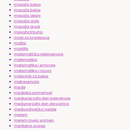
masaža beba
masaža bebe
masaža desni
masaža dojki
masaža grudi
masaža trbuha
mast za bradavice
mašta
mastitis
matematička inteligencija
matematika
matematika i emocije
matematika i razvoj
materijali za bebe
matresencija
mediji
medijska pismenost
medjunarodni dan tolerancije
međunarodni dan djevojčica
međuvršnjačko nasilje
melem
melem loves women
mentalna snaga