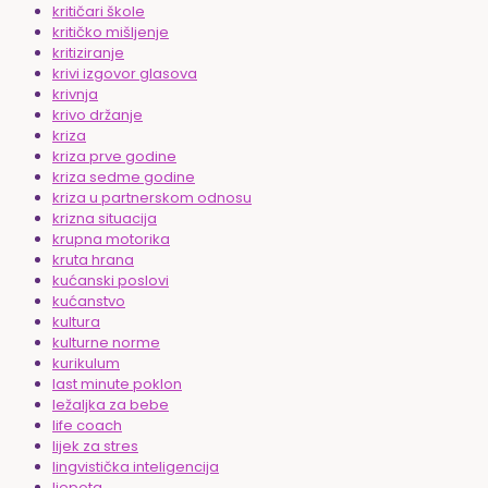
kritičari škole
kritičko mišljenje
kritiziranje
krivi izgovor glasova
krivnja
krivo držanje
kriza
kriza prve godine
kriza sedme godine
kriza u partnerskom odnosu
krizna situacija
krupna motorika
kruta hrana
kućanski poslovi
kućanstvo
kultura
kulturne norme
kurikulum
last minute poklon
ležaljka za bebe
life coach
lijek za stres
lingvistička inteligencija
ljepota