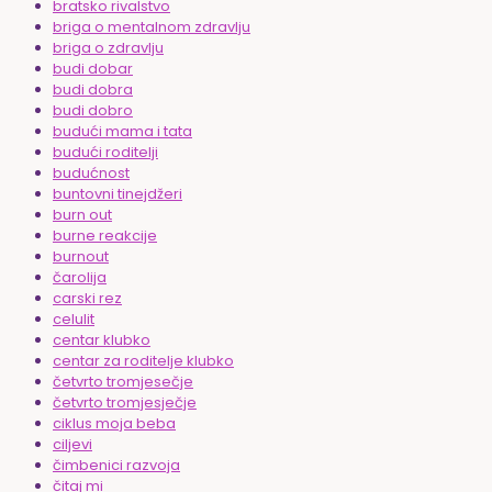
bratsko rivalstvo
briga o mentalnom zdravlju
briga o zdravlju
budi dobar
budi dobra
budi dobro
budući mama i tata
budući roditelji
budućnost
buntovni tinejdžeri
burn out
burne reakcije
burnout
čarolija
carski rez
celulit
centar klubko
centar za roditelje klubko
četvrto tromjesečje
četvrto tromjesječje
ciklus moja beba
ciljevi
čimbenici razvoja
čitaj mi