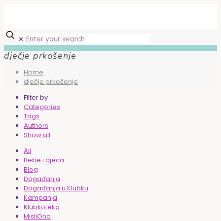
✕
dječje prkošenje
Home
dječje prkošenje
Filter by
Categories
Tags
Authors
Show all
All
Bebe i djeca
Blog
Događanja
Događanja u Klubku
Kampanja
Klubkoteka
MisliOna