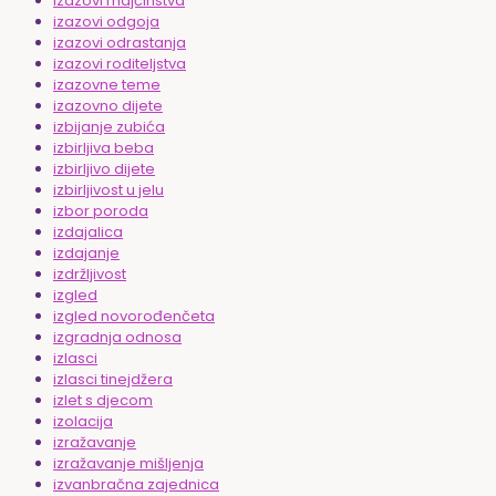
izazovi majčinstva
izazovi odgoja
izazovi odrastanja
izazovi roditeljstva
izazovne teme
izazovno dijete
izbijanje zubića
izbirljiva beba
izbirljivo dijete
izbirljivost u jelu
izbor poroda
izdajalica
izdajanje
izdržljivost
izgled
izgled novorođenčeta
izgradnja odnosa
izlasci
izlasci tinejdžera
izlet s djecom
izolacija
izražavanje
izražavanje mišljenja
izvanbračna zajednica