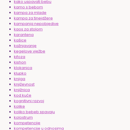
kako uspavati bebu
kamo s bebom
kampa za mlade
kampa za tinejdžere
kampanja nepobjedive
kaos za stolom
karantena
kašice
kažnjavanje
kegelove vježbe
kifoza
kishon
klokanica
klupko
knjiga
književnost
knjižnica
kod kuće
kognitivni razvoj
kolike
koliko bebeb spavaju
kolostrum
kompetencije
kompetencije u odnosima