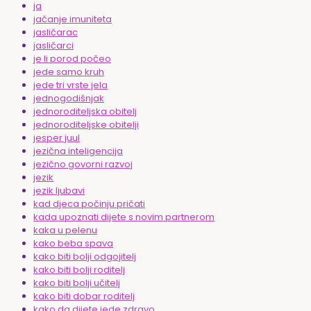
ja
jačanje imuniteta
jasličarac
jasličarci
je li porod počeo
jede samo kruh
jede tri vrste jela
jednogodišnjak
jednoroditeljska obitelj
jednoroditeljske obitelji
jesper juul
jezična inteligencija
jezično govorni razvoj
jezik
jezik ljubavi
kad djeca počinju pričati
kada upoznati dijete s novim partnerom
kaka u pelenu
kako beba spava
kako biti bolji odgojitelj
kako biti bolji roditelj
kako biti bolji učitelj
kako biti dobar roditelj
kako da dijete jede zdravo