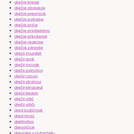
dječje knjige
dječje obaveze
dječje pjesmice
dječje potrebe
dječje priče
dječje prijateljstvo
dječje prkošenje
dječje reakcije
dječje zdravlje
dječji imunitet
dječji jezik
dječji mozak
dječji psiholog
dječji razvoj
dječji strahovi
dječji terapeut
dječji tjedan
dječji vrtić
dječji vrtići
djed božićnjak
djed mraz
djetinjstvo
djevojčice
djevojke u pubertetu