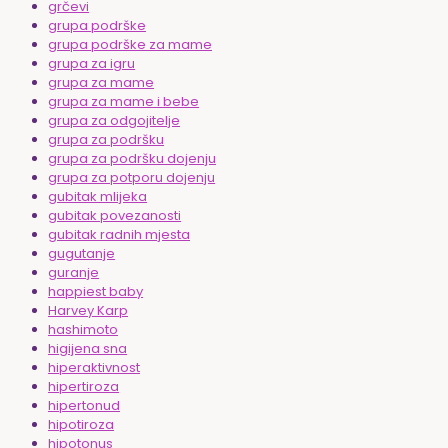
grčevi
grupa podrške
grupa podrške za mame
grupa za igru
grupa za mame
grupa za mame i bebe
grupa za odgojitelje
grupa za podršku
grupa za podršku dojenju
grupa za potporu dojenju
gubitak mlijeka
gubitak povezanosti
gubitak radnih mjesta
gugutanje
guranje
happiest baby
Harvey Karp
hashimoto
higijena sna
hiperaktivnost
hipertiroza
hipertonud
hipotiroza
hipotonus