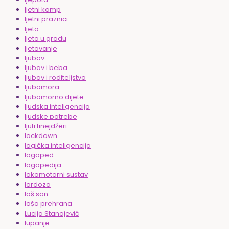
ljetni kamp
ljetni praznici
ljeto
ljeto u gradu
ljetovanje
ljubav
ljubav i beba
ljubav i roditeljstvo
ljubomora
ljubomorno dijete
ljudska inteligencija
ljudske potrebe
ljuti tinejdžeri
lockdown
logička inteligencija
logoped
logopedija
lokomotorni sustav
lordoza
loš san
loša prehrana
Lucija Stanojević
lupanje