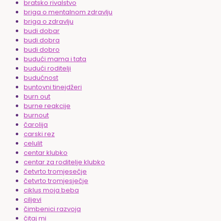
bratsko rivalstvo
briga o mentalnom zdravlju
briga o zdravlju
budi dobar
budi dobra
budi dobro
budući mama i tata
budući roditelji
budućnost
buntovni tinejdžeri
burn out
burne reakcije
burnout
čarolija
carski rez
celulit
centar klubko
centar za roditelje klubko
četvrto tromjesečje
četvrto tromjesječje
ciklus moja beba
ciljevi
čimbenici razvoja
čitaj mi