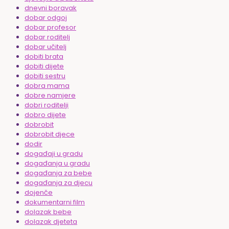
dnevni boravak
dobar odgoj
dobar profesor
dobar roditelj
dobar učitelj
dobiti brata
dobiti dijete
dobiti sestru
dobra mama
dobre namjere
dobri roditelji
dobro dijete
dobrobit
dobrobit djece
dodir
događaji u gradu
događanja u gradu
događanja za bebe
događanja za djecu
dojenče
dokumentarni film
dolazak bebe
dolazak djeteta