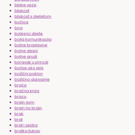
bliske veze
bliskost
bliskost s djetetom
bočica
bog
bolesno dijete
bolja komunikacija
bolne bradavice
bolne desni
bolne grudi
boravak u prirodi
borbe oko jela
božićni poklon
božićno darivanje
braća
bračna kriza
braco
brain gym
brain no brain
brak
brat
brat i sestra
bratka ljubav