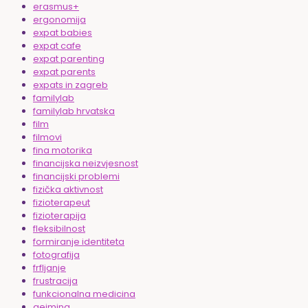
erasmus+
ergonomija
expat babies
expat cafe
expat parenting
expat parents
expats in zagreb
familylab
familylab hrvatska
film
filmovi
fina motorika
financijska neizvjesnost
financijski problemi
fizička aktivnost
fizioterapeut
fizioterapija
fleksibilnost
formiranje identiteta
fotografija
frfljanje
frustracija
funkcionalna medicina
gejming