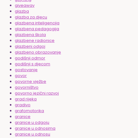
giveaway
glazba
glazba za djecu
glazbena inteligencija
glazbena pedagogija
glazbena škola
glazbene radionice
glazbeni odgoj
glazbeno obrazovanje
godišnji odmor
godišnji s djecom
gostovanje
govor
govorne vježbe
govorništvo
govorno jezični razvoj
grad rijeka
gradivo
grafomotorika
granice
granice u odgoju
granice u odnosima
granice u odnosu