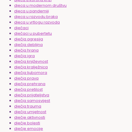
djeca u modernom društvu
djeca u pandemiji
djeca u razvodu braka
djeca u vrtlogu razvoda
dječaci
dječaci u pubertetu
dječja agresija
dječja debljina
dječja hrana
dječja igra
dječja književnost
dječja kralježnica
dječja ljubomora
dječja prava
dječja prehrana
dječja pretilost
dječja prijateljstva
dječja samosvijest
dječja trauma
dječja umjetnost
dječje aktivnosti
dječje bolesti
dječje emocije