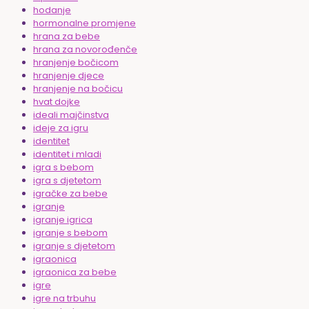
hodanje
hormonalne promjene
hrana za bebe
hrana za novorođenče
hranjenje bočicom
hranjenje djece
hranjenje na bočicu
hvat dojke
ideali majčinstva
ideje za igru
identitet
identitet i mladi
igra s bebom
igra s djetetom
igračke za bebe
igranje
igranje igrica
igranje s bebom
igranje s djetetom
igraonica
igraonica za bebe
igre
igre na trbuhu