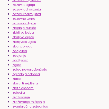
izazovi majčinstva
izazovi odgoja
izazovi odrastanja
izazovi roditeljstva
izazovne teme
izazovno dijete
izbijanje zubića
izbirljiva beba
izbirljivo dijete
izbirljivost u jelu
izbor poroda
izdajalica
izdajanje
izdržljivost
izgled
izgled novorođenčeta
izgradnja odnosa
izlasci
izlasci tinejdžera
izlet s djecom
izolacija
izražavanje
izražavanje mišljenja
izvanbračna zajednica