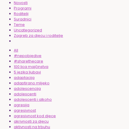
Novosti
Programi
Roditelji
Suradnici
Teme
Uncategorized
Zagreb za djecu i roditelje
All
#nepobjedive
#sharethecare
100 lica majčinstva
5 jezika ljubavi
adaptacija
adaptirano mlijeko
adolescencija
adolescenti
adolescenti i alkoho
agresija
agresivnost
agresivnost kod djece
akrivnosti za djecu
aktivnosti na trbuhu