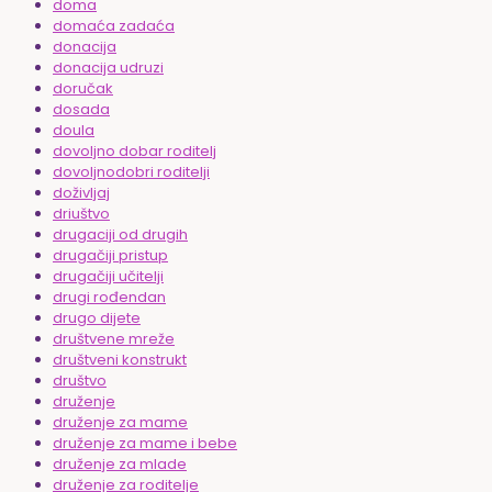
doma
domaća zadaća
donacija
donacija udruzi
doručak
dosada
doula
dovoljno dobar roditelj
dovoljnodobri roditelji
doživljaj
driuštvo
drugaciji od drugih
drugačiji pristup
drugačiji učitelji
drugi rođendan
drugo dijete
društvene mreže
društveni konstrukt
društvo
druženje
druženje za mame
druženje za mame i bebe
druženje za mlade
druženje za roditelje