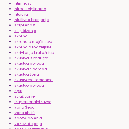
intimnost
intradisciplinarno
intuicija
intuitivno hranjenje
iscrpljenost
isključivanje
iskreno
iskreno o majčinstvu
iskreno o roditeljstvu
iskrivljenje kralježnice
iskustva iz rodilišta
iskustva poroda
iskustva s poroda
iskustva žena
iskustvena radionica
iskustvo poroda
ispiti
istraživanje
itrapersonalni razvoj
Ivana Šešo
ivana štulić
izaozvi dojenja
izazovi dojenja