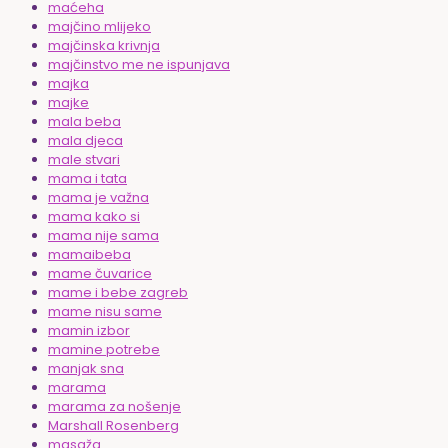
maćeha
majčino mlijeko
majčinska krivnja
majčinstvo me ne ispunjava
majka
majke
mala beba
mala djeca
male stvari
mama i tata
mama je važna
mama kako si
mama nije sama
mamaibeba
mame čuvarice
mame i bebe zagreb
mame nisu same
mamin izbor
mamine potrebe
manjak sna
marama
marama za nošenje
Marshall Rosenberg
masaža