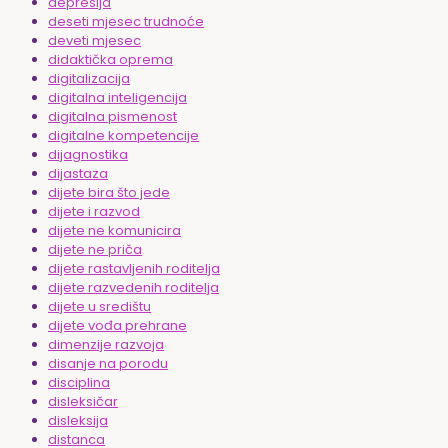
depresija
deseti mjesec trudnoće
deveti mjesec
didaktička oprema
digitalizacija
digitalna inteligencija
digitalna pismenost
digitalne kompetencije
dijagnostika
dijastaza
dijete bira što jede
dijete i razvod
dijete ne komunicira
dijete ne priča
dijete rastavljenih roditelja
dijete razvedenih roditelja
dijete u središtu
dijete vođa prehrane
dimenzije razvoja
disanje na porodu
disciplina
disleksičar
disleksija
distanca