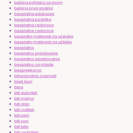
bebina potreba za snom
bebina prva godina
besplatna edukacija
besplatna podrška
besplatna radionica
besplatne radionice
besplatni materijali za učenike
besplatni materijali za učitelje
besplatno
besplatno predavanje
besplatno savjetovanje
besplatno za mlade
besprijekorno
bihevioralne ovisnosti
bijeli šum
bipa
biti autoritet
biti mama
biti otac
biti roditelj
biti sam
biti svoj
biti tata
biti usamljen