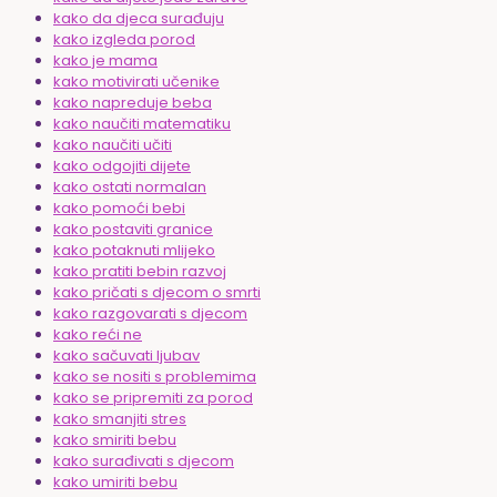
kako da djeca surađuju
kako izgleda porod
kako je mama
kako motivirati učenike
kako napreduje beba
kako naučiti matematiku
kako naučiti učiti
kako odgojiti dijete
kako ostati normalan
kako pomoći bebi
kako postaviti granice
kako potaknuti mlijeko
kako pratiti bebin razvoj
kako pričati s djecom o smrti
kako razgovarati s djecom
kako reći ne
kako sačuvati ljubav
kako se nositi s problemima
kako se pripremiti za porod
kako smanjiti stres
kako smiriti bebu
kako surađivati s djecom
kako umiriti bebu