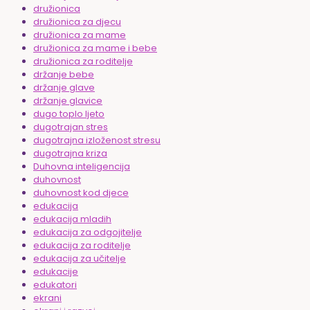
družionica
družionica za djecu
družionica za mame
družionica za mame i bebe
družionica za roditelje
držanje bebe
držanje glave
držanje glavice
dugo toplo ljeto
dugotrajan stres
dugotrajna izloženost stresu
dugotrajna kriza
Duhovna inteligencija
duhovnost
duhovnost kod djece
edukacija
edukacija mladih
edukacija za odgojitelje
edukacija za roditelje
edukacija za učitelje
edukacije
edukatori
ekrani