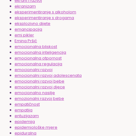
ekrani i razvoj
ekranizam
eksperimentiranje s alkoholom
eksperimentiranje s drogama
eksplozivno dijete
emancipacija
emi pikler
Emina Pršić
emocionalna bliskost
emocionalna inteligencija
emocionalna otpornost
emocionalna regulacija
emocionalni razvoj
emocionalni razvoj adolescenata
emocionalni razvoj bebe
emocionalni razvoj djece
emocionalno nasilje
emozionalni razvoj bebe
empatičnost
empatija
entuzijazam
epidemija
epidemiološke mjere
epiduralna