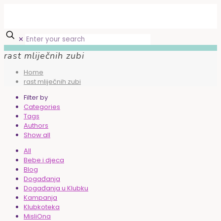
✕
rast mliječnih zubi
Home
rast mliječnih zubi
Filter by
Categories
Tags
Authors
Show all
All
Bebe i djeca
Blog
Događanja
Događanja u Klubku
Kampanja
Klubkoteka
MisliOna