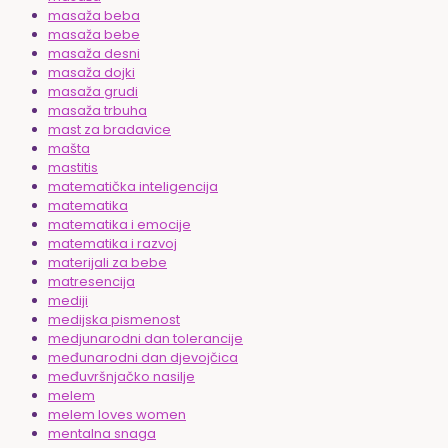
masaža beba
masaža bebe
masaža desni
masaža dojki
masaža grudi
masaža trbuha
mast za bradavice
mašta
mastitis
matematička inteligencija
matematika
matematika i emocije
matematika i razvoj
materijali za bebe
matresencija
mediji
medijska pismenost
medjunarodni dan tolerancije
međunarodni dan djevojčica
međuvršnjačko nasilje
melem
melem loves women
mentalna snaga