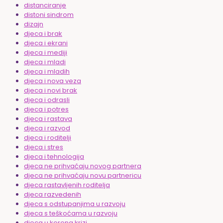
distanciranje
distoni sindrom
dizajn
djeca i brak
djeca i ekrani
djeca i mediji
djeca i mladi
djeca i mladih
djeca i nova veza
djeca i novi brak
djeca i odrasli
djeca i potres
djeca i rastava
djeca i razvod
djeca i roditelji
djeca i stres
djeca i tehnologija
djeca ne prihvaćaju novog partnera
djeca ne prihvaćaju novu partnericu
djeca rastavljenih roditelja
djeca razvedenih
djeca s odstupanjima u razvoju
djeca s teškoćama u razvoju
djeca u korona krizi