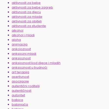
aktivnosti za bebe
aktivnosti za bebe zagreb
aktivnosti za djecu
aktivnosti za mlade
aktivnosti za obitelj
aktivnosti za studente
alkohol
alkohol i mladi
aloha
animacija
ankcioznost
anksiozni mladi
anksioznost
anksioznost kod djece i mladih
anksioznost u trudnoći
art terapija
asertivnost
asocijacije
autentični roditelji
autentičnost
autoritet
babica
babinjača