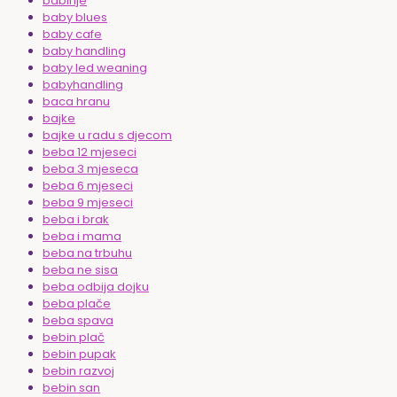
babinje
baby blues
baby cafe
baby handling
baby led weaning
babyhandling
baca hranu
bajke
bajke u radu s djecom
beba 12 mjeseci
beba 3 mjeseca
beba 6 mjeseci
beba 9 mjeseci
beba i brak
beba i mama
beba na trbuhu
beba ne sisa
beba odbija dojku
beba plače
beba spava
bebin plač
bebin pupak
bebin razvoj
bebin san