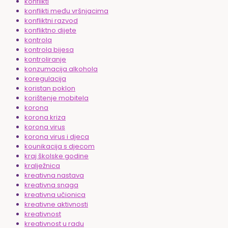
konflikti
konflikti među vršnjacima
konfliktni razvod
konfliktno dijete
kontrola
kontrola bijesa
kontroliranje
konzumacija alkohola
koregulacija
koristan poklon
korištenje mobitela
korona
korona kriza
korona virus
korona virus i djeca
kounikacija s djecom
kraj školske godine
kralježnica
kreativna nastava
kreativna snaga
kreativna učionica
kreativne aktivnosti
kreativnost
kreativnost u radu