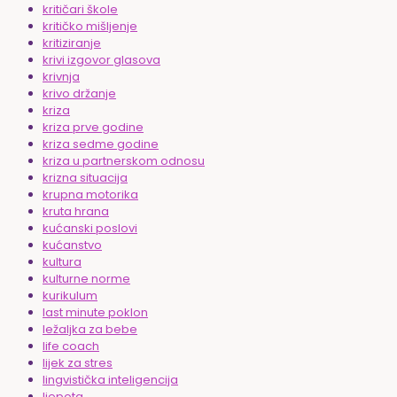
kritičari škole
kritičko mišljenje
kritiziranje
krivi izgovor glasova
krivnja
krivo držanje
kriza
kriza prve godine
kriza sedme godine
kriza u partnerskom odnosu
krizna situacija
krupna motorika
kruta hrana
kućanski poslovi
kućanstvo
kultura
kulturne norme
kurikulum
last minute poklon
ležaljka za bebe
life coach
lijek za stres
lingvistička inteligencija
ljepota