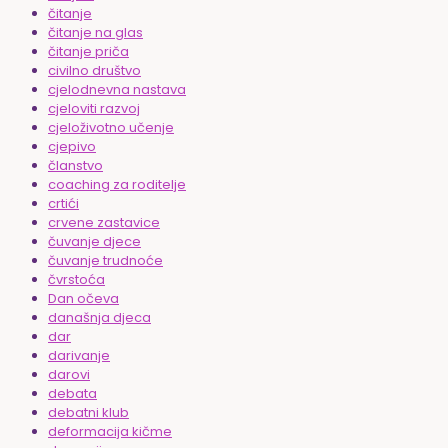
čitanje
čitanje na glas
čitanje priča
civilno društvo
cjelodnevna nastava
cjeloviti razvoj
cjeloživotno učenje
cjepivo
članstvo
coaching za roditelje
crtići
crvene zastavice
čuvanje djece
čuvanje trudnoće
čvrstoća
Dan očeva
današnja djeca
dar
darivanje
darovi
debata
debatni klub
deformacija kičme