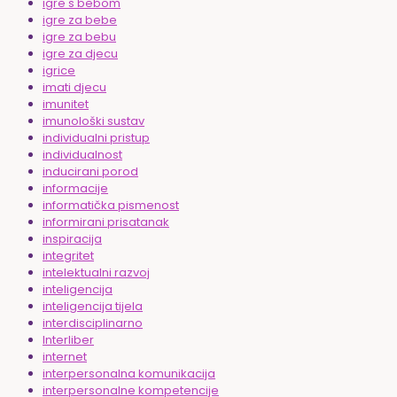
igre s bebom
igre za bebe
igre za bebu
igre za djecu
igrice
imati djecu
imunitet
imunološki sustav
individualni pristup
individualnost
inducirani porod
informacije
informatička pismenost
informirani prisatanak
inspiracija
integritet
intelektualni razvoj
inteligencija
inteligencija tijela
interdisciplinarno
Interliber
internet
interpersonalna komunikacija
interpersonalne kompetencije