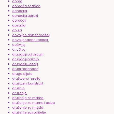
doma
domaća zadaća
donacija
donacija udruzi
doručak
dosada
doula
dovoljno dobar roditelj
dovoljnodobri roditelji
doživljaj
driuštvo
drugaciji od drugih
drugačiji pristup
drugačiji učitelji
drugi rođendan
drugo dijete
društvene mreže
društveni konstrukt
društvo
druženje
druženje za mame
druženje za mame i bebe
druženje za mlade
druženje za roditelje