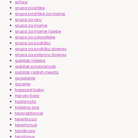
grčevi
grupa podrške
grupa podrške za mame
grupa za igru
grupa za mame
grupa za mame i bebe
grupa za odgojitelje
grupa za podršku
grupa za podršku dojenju
grupa za potporu dojenju
gubitak mlijeka
gubitak povezanosti
gubitak radnih mjesta
gugutanje
guranje
happiest baby
Harvey Karp
hashimoto
higijena sna
hiperaktivnost
hipertiroza
hipertonud
hipotiroza
hipotonus