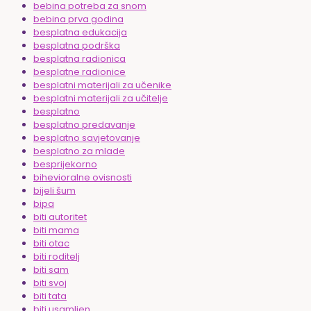
bebina potreba za snom
bebina prva godina
besplatna edukacija
besplatna podrška
besplatna radionica
besplatne radionice
besplatni materijali za učenike
besplatni materijali za učitelje
besplatno
besplatno predavanje
besplatno savjetovanje
besplatno za mlade
besprijekorno
bihevioralne ovisnosti
bijeli šum
bipa
biti autoritet
biti mama
biti otac
biti roditelj
biti sam
biti svoj
biti tata
biti usamljen