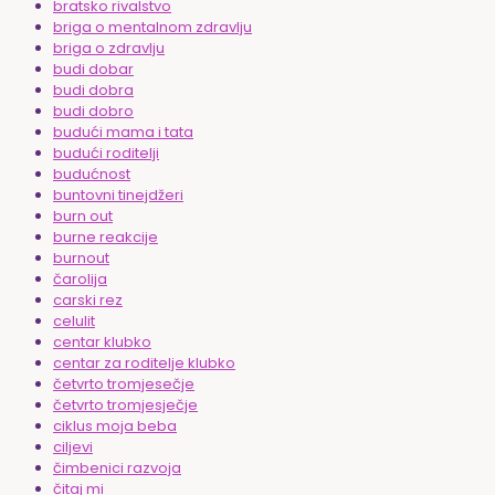
bratsko rivalstvo
briga o mentalnom zdravlju
briga o zdravlju
budi dobar
budi dobra
budi dobro
budući mama i tata
budući roditelji
budućnost
buntovni tinejdžeri
burn out
burne reakcije
burnout
čarolija
carski rez
celulit
centar klubko
centar za roditelje klubko
četvrto tromjesečje
četvrto tromjesječje
ciklus moja beba
ciljevi
čimbenici razvoja
čitaj mi