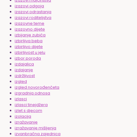
izazovi majčinstva
izazovi odgoja
izazovi odrastanja
izazovi roditeljstva
izazovne teme
izazovno dijete
izbijanje zubića
izbirljiva beba
izbirljivo dijete
izbirljivost u jelu
izbor poroda
izdajalica
izdajanje
izdržljivost
izgled
izgled novorođenčeta
izgradnja odnosa
izlasci
izlasci tinejdžera
izlet s djecom
izolacija
izražavanje
izražavanje mišljenja
izvanbračna zajednica