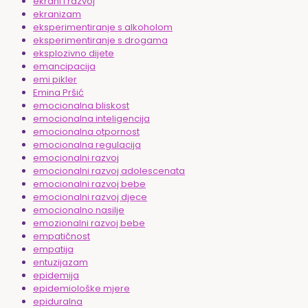
ekrani i razvoj
ekranizam
eksperimentiranje s alkoholom
eksperimentiranje s drogama
eksplozivno dijete
emancipacija
emi pikler
Emina Pršić
emocionalna bliskost
emocionalna inteligencija
emocionalna otpornost
emocionalna regulacija
emocionalni razvoj
emocionalni razvoj adolescenata
emocionalni razvoj bebe
emocionalni razvoj djece
emocionalno nasilje
emozionalni razvoj bebe
empatičnost
empatija
entuzijazam
epidemija
epidemiološke mjere
epiduralna