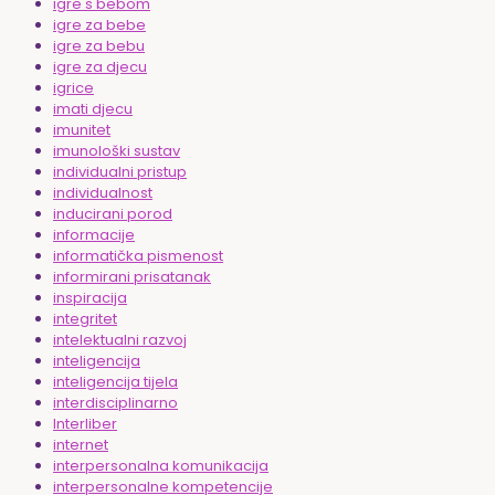
igre s bebom
igre za bebe
igre za bebu
igre za djecu
igrice
imati djecu
imunitet
imunološki sustav
individualni pristup
individualnost
inducirani porod
informacije
informatička pismenost
informirani prisatanak
inspiracija
integritet
intelektualni razvoj
inteligencija
inteligencija tijela
interdisciplinarno
Interliber
internet
interpersonalna komunikacija
interpersonalne kompetencije