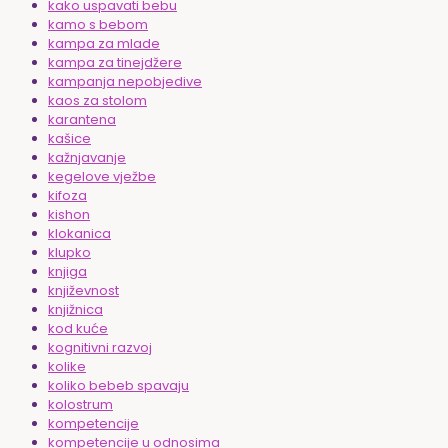
kako uspavati bebu
kamo s bebom
kampa za mlade
kampa za tinejdžere
kampanja nepobjedive
kaos za stolom
karantena
kašice
kažnjavanje
kegelove vježbe
kifoza
kishon
klokanica
klupko
knjiga
književnost
knjižnica
kod kuće
kognitivni razvoj
kolike
koliko bebeb spavaju
kolostrum
kompetencije
kompetencije u odnosima