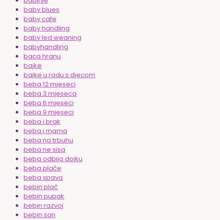
babinje
baby blues
baby cafe
baby handling
baby led weaning
babyhandling
baca hranu
bajke
bajke u radu s djecom
beba 12 mjeseci
beba 3 mjeseca
beba 6 mjeseci
beba 9 mjeseci
beba i brak
beba i mama
beba na trbuhu
beba ne sisa
beba odbija dojku
beba plače
beba spava
bebin plač
bebin pupak
bebin razvoj
bebin san