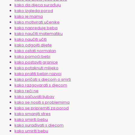
kako da djeca surađuju
kako izgleda porod
kako je mama
kako motivirati učenike
kako napreduje beba
kako naučiti matematiku
kako naučiti učiti
kako odgojiti dijete
kako ostati normalan
kako pomoći bebi
kako postaviti granice
kako potaknuti mlijeko
kako pratiti bebin razvoj
kako pričati s djecom o smrti
kako razgovarati s djecom
kako reći ne
kako sačuvati ljubav
kako se nositi s problemima
kako se pripremiti za porod
kako smanjiti stres
kako smiriti bebu
kako surađivati s djecom
kako umiriti bebu