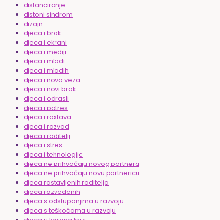
distanciranje
distoni sindrom
dizajn
djeca i brak
djeca i ekrani
djeca i mediji
djeca i mladi
djeca i mladih
djeca i nova veza
djeca i novi brak
djeca i odrasli
djeca i potres
djeca i rastava
djeca i razvod
djeca i roditelji
djeca i stres
djeca i tehnologija
djeca ne prihvaćaju novog partnera
djeca ne prihvaćaju novu partnericu
djeca rastavljenih roditelja
djeca razvedenih
djeca s odstupanjima u razvoju
djeca s teškoćama u razvoju
djeca u korona krizi