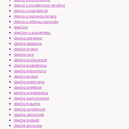
djeca u modernom društvu
djeca u pandemiji
djeca u razvodu braka
djeca u vrtlogu razvoda
dječaci
dječaci u pubertetu
dječja agresija
dječja debljina
dječja hrana
dječja igra
dječja književnost
dječja kralježnica
dječja ljubomora
dječja prava
dječja prehrana
dječja pretilost
dječja prijateljstva
dječja samosvijest
dječja trauma
dječja umjetnost
dječje aktivnosti
dječje bolesti
dječje emocije