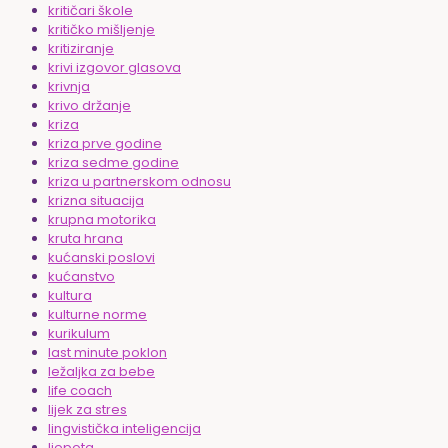
kritičari škole
kritičko mišljenje
kritiziranje
krivi izgovor glasova
krivnja
krivo držanje
kriza
kriza prve godine
kriza sedme godine
kriza u partnerskom odnosu
krizna situacija
krupna motorika
kruta hrana
kućanski poslovi
kućanstvo
kultura
kulturne norme
kurikulum
last minute poklon
ležaljka za bebe
life coach
lijek za stres
lingvistička inteligencija
ljepota