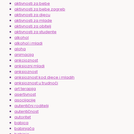
aktivnosti za bebe
aktivnosti za bebe zagreb
aktivnosti za djecu
aktivnosti za mlade
aktivnosti za obitelj
aktivnosti za studente
alkohol
alkohol i mladi
aloha
animacija
ankcioznost
anksiozni mladi
anksioznost
anksioznost kod djece i mladih
anksioznost u trudnoći
art terapija
asertivnost
asocijacije
autentični roditelji
autentičnost
autoritet
babica
babinjača