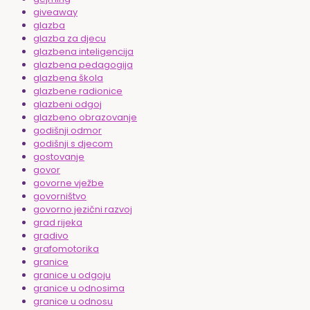
giveaway
glazba
glazba za djecu
glazbena inteligencija
glazbena pedagogija
glazbena škola
glazbene radionice
glazbeni odgoj
glazbeno obrazovanje
godišnji odmor
godišnji s djecom
gostovanje
govor
govorne vježbe
govorništvo
govorno jezični razvoj
grad rijeka
gradivo
grafomotorika
granice
granice u odgoju
granice u odnosima
granice u odnosu