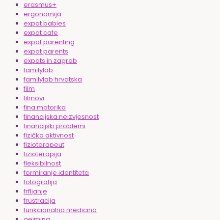
erasmus+
ergonomija
expat babies
expat cafe
expat parenting
expat parents
expats in zagreb
familylab
familylab hrvatska
film
filmovi
fina motorika
financijska neizvjesnost
financijski problemi
fizička aktivnost
fizioterapeut
fizioterapija
fleksibilnost
formiranje identiteta
fotografija
frfljanje
frustracija
funkcionalna medicina
gejming