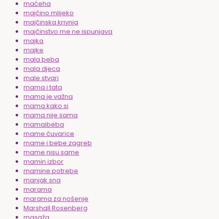
maćeha
majčino mlijeko
majčinska krivnja
majčinstvo me ne ispunjava
majka
majke
mala beba
mala djeca
male stvari
mama i tata
mama je važna
mama kako si
mama nije sama
mamaibeba
mame čuvarice
mame i bebe zagreb
mame nisu same
mamin izbor
mamine potrebe
manjak sna
marama
marama za nošenje
Marshall Rosenberg
masaža