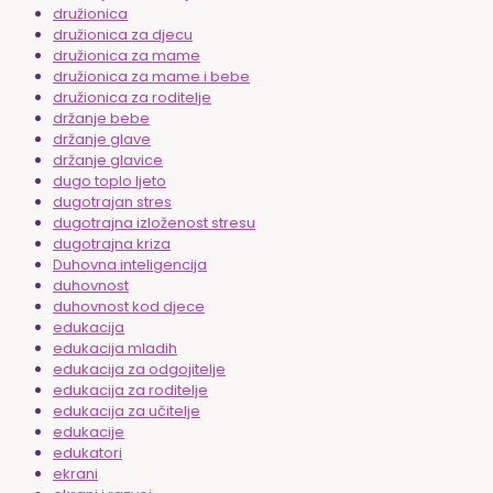
družionica
družionica za djecu
družionica za mame
družionica za mame i bebe
družionica za roditelje
držanje bebe
držanje glave
držanje glavice
dugo toplo ljeto
dugotrajan stres
dugotrajna izloženost stresu
dugotrajna kriza
Duhovna inteligencija
duhovnost
duhovnost kod djece
edukacija
edukacija mladih
edukacija za odgojitelje
edukacija za roditelje
edukacija za učitelje
edukacije
edukatori
ekrani