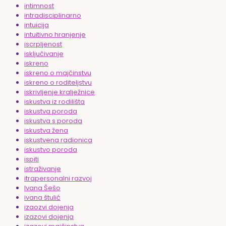
intimnost
intradisciplinarno
intuicija
intuitivno hranjenje
iscrpljenost
isključivanje
iskreno
iskreno o majčinstvu
iskreno o roditeljstvu
iskrivljenje kralježnice
iskustva iz rodilišta
iskustva poroda
iskustva s poroda
iskustva žena
iskustvena radionica
iskustvo poroda
ispiti
istraživanje
itrapersonalni razvoj
Ivana Šešo
ivana štulić
izaozvi dojenja
izazovi dojenja