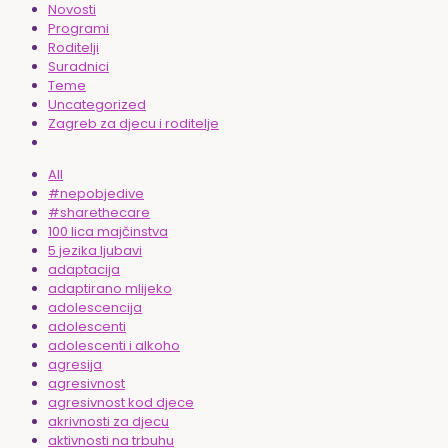
Novosti
Programi
Roditelji
Suradnici
Teme
Uncategorized
Zagreb za djecu i roditelje
All
#nepobjedive
#sharethecare
100 lica majčinstva
5 jezika ljubavi
adaptacija
adaptirano mlijeko
adolescencija
adolescenti
adolescenti i alkoho
agresija
agresivnost
agresivnost kod djece
akrivnosti za djecu
aktivnosti na trbuhu