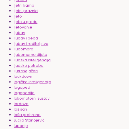
ljetni kamp
ljetni praznici
ljeto
ljeto u gradu
ljetovanje
ljubav
ljubav i beba
ljubav i roditeljstvo
ljubomora
ljubomorno dijete
ljudska inteligencija
ljudske potrebe
ljuti tinejdžeri
lockdown
logička inteligencija
logoped
logopedija
lokomotorni sustav
lordoza
loš san
loša prehrana
Lucija Stanojević
lupanje