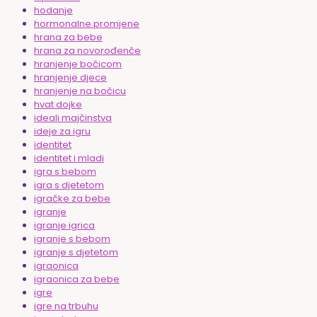
hodanje
hormonalne promjene
hrana za bebe
hrana za novorođenče
hranjenje bočicom
hranjenje djece
hranjenje na bočicu
hvat dojke
ideali majčinstva
ideje za igru
identitet
identitet i mladi
igra s bebom
igra s djetetom
igračke za bebe
igranje
igranje igrica
igranje s bebom
igranje s djetetom
igraonica
igraonica za bebe
igre
igre na trbuhu