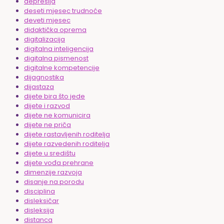
depresija
deseti mjesec trudnoće
deveti mjesec
didaktička oprema
digitalizacija
digitalna inteligencija
digitalna pismenost
digitalne kompetencije
dijagnostika
dijastaza
dijete bira što jede
dijete i razvod
dijete ne komunicira
dijete ne priča
dijete rastavljenih roditelja
dijete razvedenih roditelja
dijete u središtu
dijete vođa prehrane
dimenzije razvoja
disanje na porodu
disciplina
disleksičar
disleksija
distanca