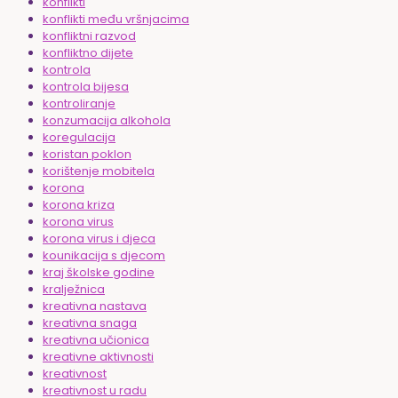
konflikti
konflikti među vršnjacima
konfliktni razvod
konfliktno dijete
kontrola
kontrola bijesa
kontroliranje
konzumacija alkohola
koregulacija
koristan poklon
korištenje mobitela
korona
korona kriza
korona virus
korona virus i djeca
kounikacija s djecom
kraj školske godine
kralježnica
kreativna nastava
kreativna snaga
kreativna učionica
kreativne aktivnosti
kreativnost
kreativnost u radu