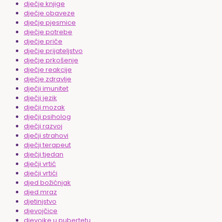
dječje knjige
dječje obaveze
dječje pjesmice
dječje potrebe
dječje priče
dječje prijateljstvo
dječje prkošenje
dječje reakcije
dječje zdravlje
dječji imunitet
dječji jezik
dječji mozak
dječji psiholog
dječji razvoj
dječji strahovi
dječji terapeut
dječji tjedan
dječji vrtić
dječji vrtići
djed božićnjak
djed mraz
djetinjstvo
djevojčice
djevojke u pubertetu