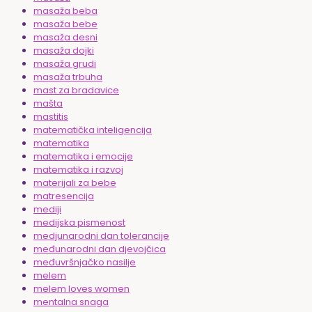
masaža beba
masaža bebe
masaža desni
masaža dojki
masaža grudi
masaža trbuha
mast za bradavice
mašta
mastitis
matematička inteligencija
matematika
matematika i emocije
matematika i razvoj
materijali za bebe
matresencija
mediji
medijska pismenost
medjunarodni dan tolerancije
međunarodni dan djevojčica
međuvršnjačko nasilje
melem
melem loves women
mentalna snaga