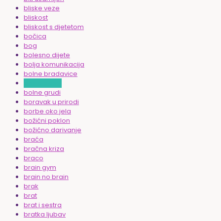
bliske veze
bliskost
bliskost s djetetom
bočica
bog
bolesno dijete
bolja komunikacija
bolne bradavice
bolne desni
bolne grudi
boravak u prirodi
borbe oko jela
božićni poklon
božićno darivanje
braća
bračna kriza
braco
brain gym
brain no brain
brak
brat
brat i sestra
bratka ljubav