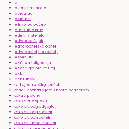
ja
jačanje imuniteta
jasličarac
jasličarci
je li porod počeo
jede samo kruh
jede tri vrste jela
jednogodišnjak
jednoroditeljska obitelj
jednoroditeljske obitelji
jesper juul
jezična inteligencija
jezično govorni razvoj
jezik
jezik ljubavi
kad djeca počinju pričati
kada upoznati dijete s novim partnerom
kaka u pelenu
kako beba spava
kako biti bolji odgojitelj
kako biti bolji roditelj
kako biti bolji učitelj
kako biti dobar roditelj
kako da dijete jede zdravo