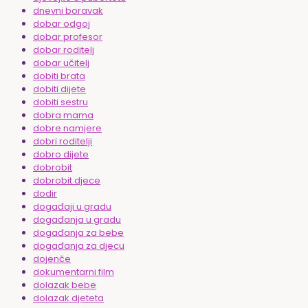
dnevni boravak
dobar odgoj
dobar profesor
dobar roditelj
dobar učitelj
dobiti brata
dobiti dijete
dobiti sestru
dobra mama
dobre namjere
dobri roditelji
dobro dijete
dobrobit
dobrobit djece
dodir
događaji u gradu
događanja u gradu
događanja za bebe
događanja za djecu
dojenče
dokumentarni film
dolazak bebe
dolazak djeteta