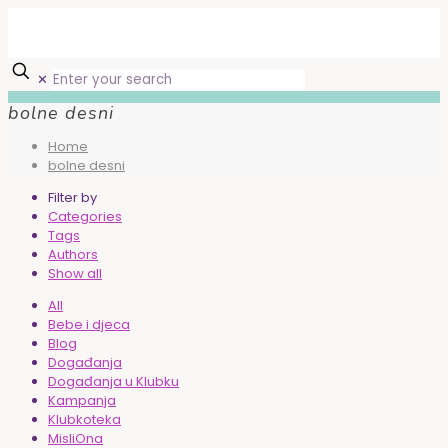
✕
bolne desni
Home
bolne desni
Filter by
Categories
Tags
Authors
Show all
All
Bebe i djeca
Blog
Događanja
Događanja u Klubku
Kampanja
Klubkoteka
MisliOna