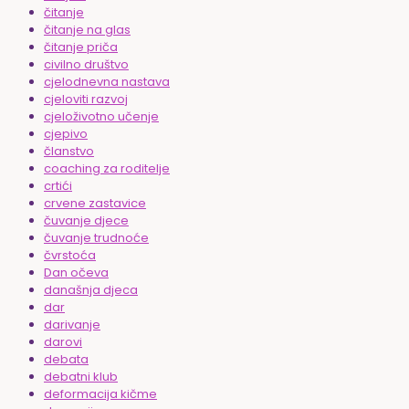
čitanje
čitanje na glas
čitanje priča
civilno društvo
cjelodnevna nastava
cjeloviti razvoj
cjeloživotno učenje
cjepivo
članstvo
coaching za roditelje
crtići
crvene zastavice
čuvanje djece
čuvanje trudnoće
čvrstoća
Dan očeva
današnja djeca
dar
darivanje
darovi
debata
debatni klub
deformacija kičme