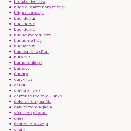
bratsko rivalstvo
briga o mentalnom zdravlju
briga o zdravlju
budi dobar
budi dobra
budi dobro
budući mama i tata
budući roditelji
budućnost
buntovni tinejdžeri
burn out
burne reakcije
burnout
čarolija
carski rez
celulit
centar klubko
centar za roditelje klubko
četvrto tromjesečje
četvrto tromjesječje
ciklus moja beba
ciljevi
čimbenici razvoja
čitaj mi