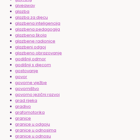
giveaway
glazba
glazba za djecu
glazbena inteligencija
glazbena pedagogija
glazbena škola
glazbene radionice
glazbeni odgoj
glazbeno obrazovanje
godišnji odmor
godišnji s djecom
gostovanje
govor
govorne vježbe
govorništvo
govorno jezični razvoj
grad rijeka
gradivo
grafomotorika
granice
granice u odgoju
granice u odnosima
granice u odnosu