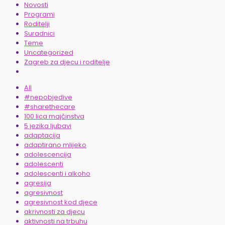
Novosti
Programi
Roditelji
Suradnici
Teme
Uncategorized
Zagreb za djecu i roditelje
All
#nepobjedive
#sharethecare
100 lica majčinstva
5 jezika ljubavi
adaptacija
adaptirano mlijeko
adolescencija
adolescenti
adolescenti i alkoho
agresija
agresivnost
agresivnost kod djece
akrivnosti za djecu
aktivnosti na trbuhu