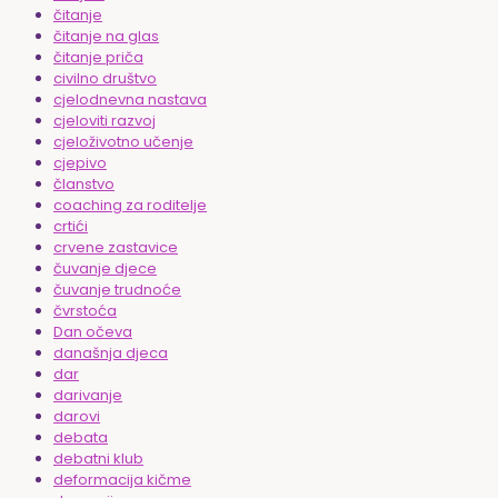
čitanje
čitanje na glas
čitanje priča
civilno društvo
cjelodnevna nastava
cjeloviti razvoj
cjeloživotno učenje
cjepivo
članstvo
coaching za roditelje
crtići
crvene zastavice
čuvanje djece
čuvanje trudnoće
čvrstoća
Dan očeva
današnja djeca
dar
darivanje
darovi
debata
debatni klub
deformacija kičme