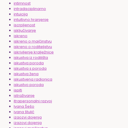
intimnost
intradisciplinarno
intuicija
intuitivno hranjenje
iscrpljenost
isključivanje
iskreno
iskreno o majčinstvu
iskreno o roditeljstvu
iskrivljenje kralježnice
iskustva iz rodilišta
iskustva poroda
iskustva s poroda
iskustva žena
iskustvena radionica
iskustvo poroda
ispiti
istraživanje
itrapersonalni razvoj
Ivana Šešo
ivana štulić
izaozvi dojenja
izazovi dojenja