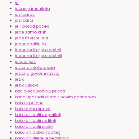
ja
jačanje imuniteta
jasličarac
jasličarci
je li porod počeo
jede samo kruh
jede tri vrste jela
jednogodišnjak
jednoroditeljska obitelj
jednoroditeljske obitelji
jesper juul
jezična inteligencija
jezično govorni razvoj
jezik
jezik ljubavi
kad djeca počinju pričati
kada upoznati dijete s novim partnerom
kaka u pelenu
kako beba spava
kako biti bolji odgojitelj
kako biti bolji roditelj
kako biti bolji učitelj
kako biti dobar roditelj
kako da dijete jede zdravo