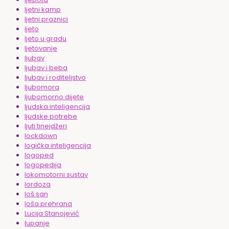
ljetni kamp
ljetni praznici
ljeto
ljeto u gradu
ljetovanje
ljubav
ljubav i beba
ljubav i roditeljstvo
ljubomora
ljubomorno dijete
ljudska inteligencija
ljudske potrebe
ljuti tinejdžeri
lockdown
logička inteligencija
logoped
logopedija
lokomotorni sustav
lordoza
loš san
loša prehrana
Lucija Stanojević
lupanje