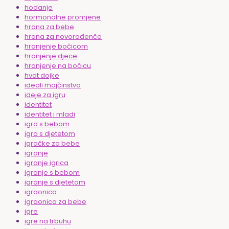
hodanje
hormonalne promjene
hrana za bebe
hrana za novorođenče
hranjenje bočicom
hranjenje djece
hranjenje na bočicu
hvat dojke
ideali majčinstva
ideje za igru
identitet
identitet i mladi
igra s bebom
igra s djetetom
igračke za bebe
igranje
igranje igrica
igranje s bebom
igranje s djetetom
igraonica
igraonica za bebe
igre
igre na trbuhu