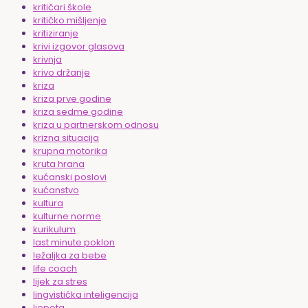
kritičari škole
kritičko mišljenje
kritiziranje
krivi izgovor glasova
krivnja
krivo držanje
kriza
kriza prve godine
kriza sedme godine
kriza u partnerskom odnosu
krizna situacija
krupna motorika
kruta hrana
kućanski poslovi
kućanstvo
kultura
kulturne norme
kurikulum
last minute poklon
ležaljka za bebe
life coach
lijek za stres
lingvistička inteligencija
ljepota