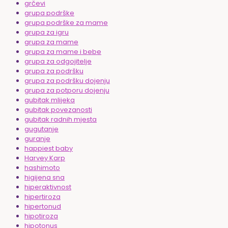
grčevi
grupa podrške
grupa podrške za mame
grupa za igru
grupa za mame
grupa za mame i bebe
grupa za odgojitelje
grupa za podršku
grupa za podršku dojenju
grupa za potporu dojenju
gubitak mlijeka
gubitak povezanosti
gubitak radnih mjesta
gugutanje
guranje
happiest baby
Harvey Karp
hashimoto
higijena sna
hiperaktivnost
hipertiroza
hipertonud
hipotiroza
hipotonus