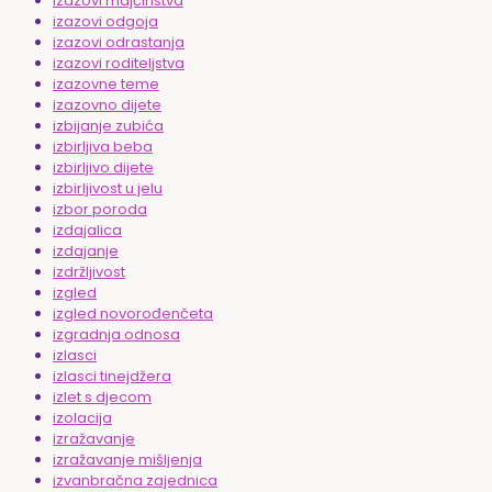
izazovi majčinstva
izazovi odgoja
izazovi odrastanja
izazovi roditeljstva
izazovne teme
izazovno dijete
izbijanje zubića
izbirljiva beba
izbirljivo dijete
izbirljivost u jelu
izbor poroda
izdajalica
izdajanje
izdržljivost
izgled
izgled novorođenčeta
izgradnja odnosa
izlasci
izlasci tinejdžera
izlet s djecom
izolacija
izražavanje
izražavanje mišljenja
izvanbračna zajednica