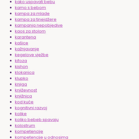
kako uspavati bebu
kamo s bebom
kampa za mlade
kampa za tinejdžere
kampanja nepobjedive
kaos za stolom
karantena
kašice
kažnjavanje
kegelove vježbe
kifoza
kishon
klokanica
klupko
knjiga
književnost
knjižnica
kod kuće
kognitivni razvoj
kolike
koliko bebeb spavaju
kolostrum
kompetencije
kompetencije u odnosima