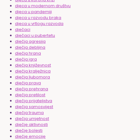
djeca u modernom društvu
djeca u pandemiji
djeca u razvodu braka
djeca u vrtlogu razvoda
dječaci
dječaci u pubertetu
dječja agresija
dječja debljina
dječja hrana
dječja igra
dječja književnost
dječja kralježnica
dječja ljubomora
dječja prava
dječja prehrana
dječja pretilost
dječja prijateljstva
dječja samosvijest
dječja trauma
dječja umjetnost
dječje aktivnosti
dječje bolesti
dječje emocije