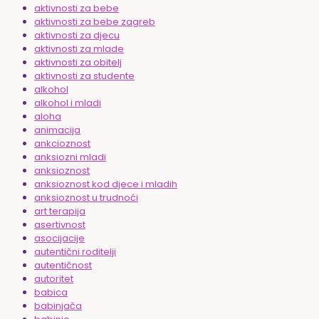
aktivnosti za bebe
aktivnosti za bebe zagreb
aktivnosti za djecu
aktivnosti za mlade
aktivnosti za obitelj
aktivnosti za studente
alkohol
alkohol i mladi
aloha
animacija
ankcioznost
anksiozni mladi
anksioznost
anksioznost kod djece i mladih
anksioznost u trudnoći
art terapija
asertivnost
asocijacije
autentični roditelji
autentičnost
autoritet
babica
babinjača