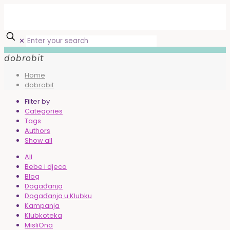
✕
dobrobit
Home
dobrobit
Filter by
Categories
Tags
Authors
Show all
All
Bebe i djeca
Blog
Događanja
Događanja u Klubku
Kampanja
Klubkoteka
MisliOna