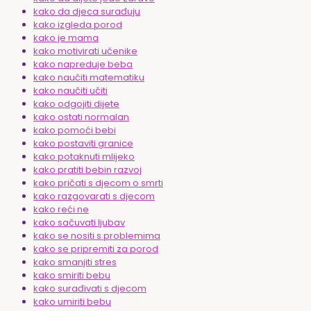
kako da djeca surađuju
kako izgleda porod
kako je mama
kako motivirati učenike
kako napreduje beba
kako naučiti matematiku
kako naučiti učiti
kako odgojiti dijete
kako ostati normalan
kako pomoći bebi
kako postaviti granice
kako potaknuti mlijeko
kako pratiti bebin razvoj
kako pričati s djecom o smrti
kako razgovarati s djecom
kako reći ne
kako sačuvati ljubav
kako se nositi s problemima
kako se pripremiti za porod
kako smanjiti stres
kako smiriti bebu
kako surađivati s djecom
kako umiriti bebu