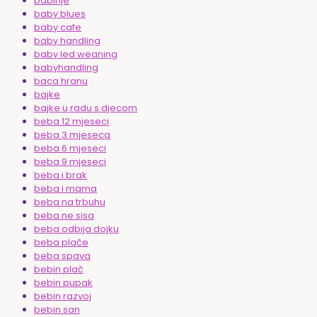
babinje
baby blues
baby cafe
baby handling
baby led weaning
babyhandling
baca hranu
bajke
bajke u radu s djecom
beba 12 mjeseci
beba 3 mjeseca
beba 6 mjeseci
beba 9 mjeseci
beba i brak
beba i mama
beba na trbuhu
beba ne sisa
beba odbija dojku
beba plače
beba spava
bebin plač
bebin pupak
bebin razvoj
bebin san