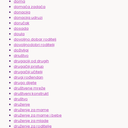
doma
domaća zadaća
donacija
donacija udruzi
doručak
dosada
doula
dovoljno dobar roditelj
dovoljnodobri roditelji
doživljaj
driuštvo
drugaciji od drugih
drugačiji pristup
drugačiji učitelji
drugi rođendan
drugo dijete
društvene mreže
društveni konstrukt
društvo
druženje
druženje za mame
druženje za mame i bebe
druženje za mlade
druženje za roditelje