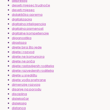
depresija
deseti mjesec trudnoće
deveti mjesec
didaktička oprema
digitalizacija
digitalna inteligencija
digitalna pismenost
digitalne kompetencije
dijagnostika
dijastaza
dijete bira što jede
dijete i razvod
dijete ne komunicira
dijete ne priča
dijete rastavljenih roditelja
dijete razvedenih roditelja
dijete u središtu
dijete vođa prehrane
dimenzije razvoja
disanje na porodu
disciplina
disleksičar
disleksija
distanca