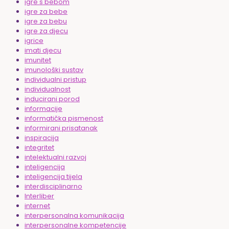
igre s bebom
igre za bebe
igre za bebu
igre za djecu
igrice
imati djecu
imunitet
imunološki sustav
individualni pristup
individualnost
inducirani porod
informacije
informatička pismenost
informirani prisatanak
inspiracija
integritet
intelektualni razvoj
inteligencija
inteligencija tijela
interdisciplinarno
Interliber
internet
interpersonalna komunikacija
interpersonalne kompetencije