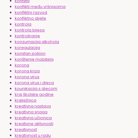
konflikti
konflikti među vršnjacima
konfliktni razvod
konfliktno dijete
kontrola
kontrola bijesa
kontroliranje
konzumacija alkohola
koregulacija
koristan poklon
korištenje mobitela
korona
korona kriza
korona virus
korona virus i djeca
kounikacija s djecom
kraj školske godine
kralježnica
kreativna nastava
kreativna snaga
kreativna učionica
kreativne aktivnosti
kreativnost
kreativnost u radu