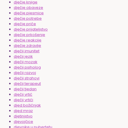
dječje knjige
dječje obaveze
dječje pjesmice
dječje potrebe
dječje priče
dječje prijateljstvo
dječje prkošenje
dječje reakcije
dječje zdravlje
dječji imunitet
dječji jezik
dječji mozak
dječji psiholog
dječji razvoj
dječji strahovi
dječji terapeut
dječji tjedan
dječji vrtić
dječji vrtići
djed božićnjak
djed mraz
djetinjstvo
djevojčice
djevojke u pubertetu