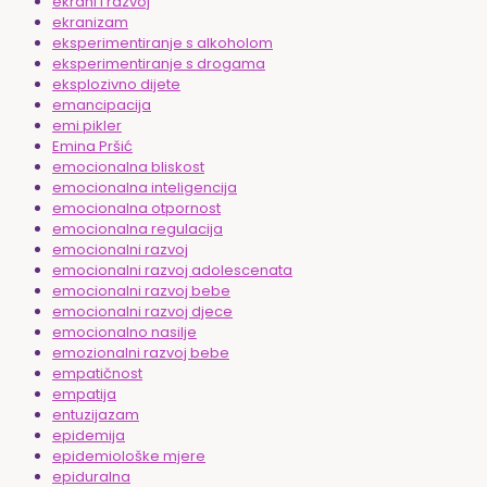
ekrani i razvoj
ekranizam
eksperimentiranje s alkoholom
eksperimentiranje s drogama
eksplozivno dijete
emancipacija
emi pikler
Emina Pršić
emocionalna bliskost
emocionalna inteligencija
emocionalna otpornost
emocionalna regulacija
emocionalni razvoj
emocionalni razvoj adolescenata
emocionalni razvoj bebe
emocionalni razvoj djece
emocionalno nasilje
emozionalni razvoj bebe
empatičnost
empatija
entuzijazam
epidemija
epidemiološke mjere
epiduralna