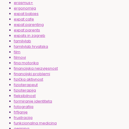
erasmus+
ergonomija
expat babies
expat cafe
expat parenting
expat parents
expats in zagreb
familylab
familylab hrvatska
film
filmovi
fina motorika
financijska neizvjesnost
financijski problemi
fizička aktivnost
fizioterapeut
fizioterapija
fleksibilnost
formiranje identiteta
fotografija
frfljanje
frustracija
funkcionalna medicina
gejming