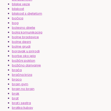
bliske veze
bliskost
bliskost s djetetom
bočica
bog
bolesno dijete
bolja komunikacija
bolne bradavice
bolne desni
bolne grudi
boravak u prirodi
borbe oko jela
božićni poklon
božićno darivanje
braća
bračna kriza
braco
brain gym
brain no brain
brak
brat
brat i sestra
bratka ljubav