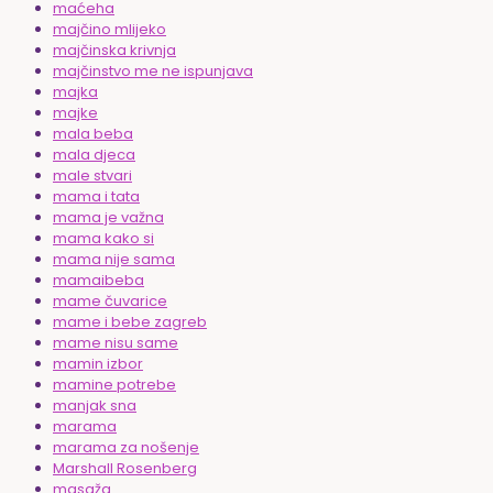
maćeha
majčino mlijeko
majčinska krivnja
majčinstvo me ne ispunjava
majka
majke
mala beba
mala djeca
male stvari
mama i tata
mama je važna
mama kako si
mama nije sama
mamaibeba
mame čuvarice
mame i bebe zagreb
mame nisu same
mamin izbor
mamine potrebe
manjak sna
marama
marama za nošenje
Marshall Rosenberg
masaža