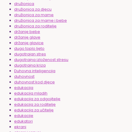
družionica
družionica za djecu
družionica za mame
družionica za mame i bebe
družionica za roditelje
držanje bebe
držanje glave
držanje glavice
dugo toplo ljeto
dugotrajan stres
dugotrajna izloženost stresu
dugotrajna kriza
Duhovna inteligencija
duhovnost
duhovnost kod djece
edukacija
edukacija mladih
edukacija za odgojitelje
edukacija za roditelje
edukacija za učitelje
edukacije
edukatori
ekrani