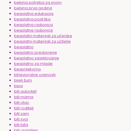
bebina potreba za snom
bebina prva godina
besplatna edukacija
besplatna podrška
besplatna radionica
besplatne radionice
besplatni materijali za učenike
besplatni materijali za učitelje
besplatno
besplatno predavanje
besplatno savjetovanje
besplatno za mlade
besprijekorno
bihevioralne ovisnosti
bijeli šum
bipa
biti autoritet
biti mama
biti otac
biti roditelj
biti sam
biti svoj
biti tata
biti usamljen