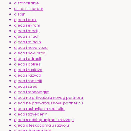
distanciranje
distoni sindrom
dizajn
djeca i brak
djeca i ekrani
djeca i mediji
djeca i mladi
djeca i mladih
djeca i nova veza
djeca i novi brak
djeca i odrasli
djeca i potres
djeca i rastava
djeca i razvod
djeca i roditelji
djeca i stres
djeca i tehnologija
djeca ne prihvaćaju novog partnera
djeca ne prihvaćaju novu partnericu
djeca rastavljenih roditelja
djeca razvedenih
djeca s odstupanjima u razvoju
djeca s teškoćama u razvoju
djeca u korona krizi