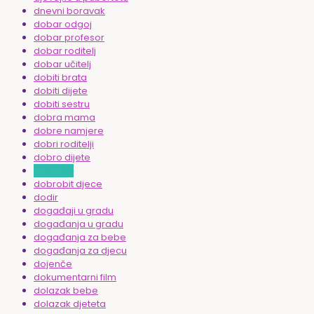
dnevni boravak
dobar odgoj
dobar profesor
dobar roditelj
dobar učitelj
dobiti brata
dobiti dijete
dobiti sestru
dobra mama
dobre namjere
dobri roditelji
dobro dijete
dobrobit
dobrobit djece
dodir
događaji u gradu
događanja u gradu
događanja za bebe
događanja za djecu
dojenče
dokumentarni film
dolazak bebe
dolazak djeteta